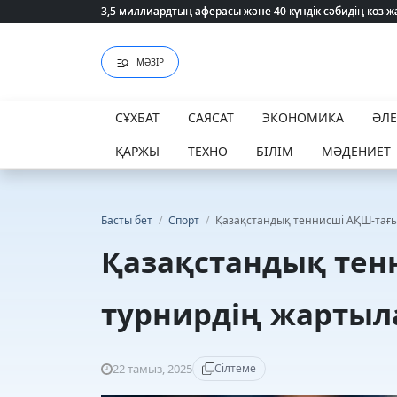
3,5 миллиардтың аферасы және 40 күндік сәбидің көз
3,5 миллиардтың аферасы және 40 күндік сәбидің көз
МӘЗІР
СҰХБАТ
САЯСАТ
ЭКОНОМИКА
ӘЛ
ҚАРЖЫ
ТЕХНО
БІЛІМ
МӘДЕНИЕТ
Басты бет
/
Спорт
/
Қазақстандық теннисші АҚШ-тағ
Қазақстандық тен
турнирдің жарты
22 тамыз, 2025
Сілтеме