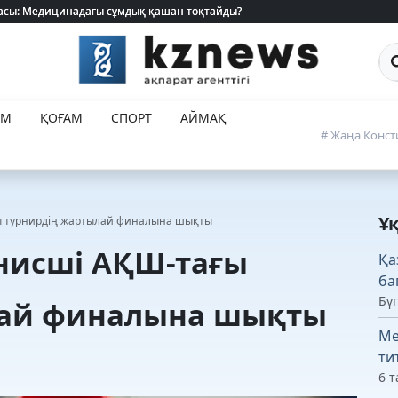
 жасы: Медицинадағы сұмдық қашан тоқтайды?
 жасы: Медицинадағы сұмдық қашан тоқтайды?
Са
ЕМ
ҚОҒАМ
СПОРТ
АЙМАҚ
# Жаңа Конст
Ұ
ы турнирдің жартылай финалына шықты
нисші АҚШ-тағы
Қа
ба
Бүг
лай финалына шықты
Ме
ти
6 т