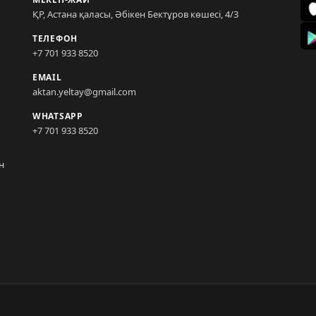
ҚР, Астана қаласы, Әбікен Бектұров көшесі, 4/3
ТЕЛЕФОН
+7 701 933 8520
EMAIL
aktan.yeltay@gmail.com
WHATSAPP
+7 701 933 8520
н