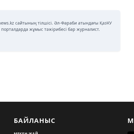
news.kz сайтының тілшісі. Әл-Фараби атындағы ҚазҰУ
қ порталдарда жұмыс тәжірибесі бар журналист.
БАЙЛАНЫС
М
МЕКЕН-ЖАЙ