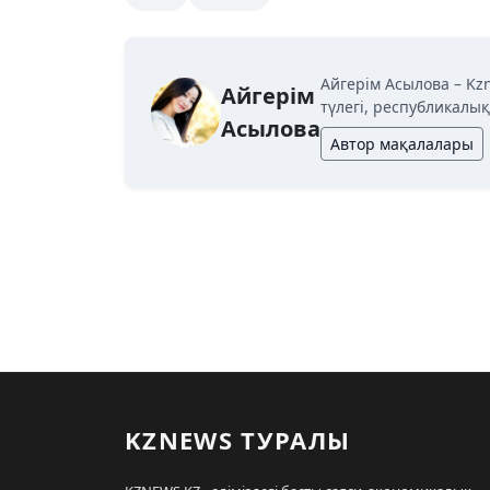
Айгерім Асылова – Kz
Айгерім
түлегі, республикалы
Асылова
Автор мақалалары
KZNEWS ТУРАЛЫ