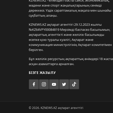
KZNEWS.KZ - еліміздегі басты саяси, экономикалық,
мәдени және спорт жаңалықтарының сенімді
дереккөзі. Үздік сараптамалық мақала мен шынайы
сұқбаттың алаңы.
KZNEWS.KZ ақпарат агенттігі 29.12.2023 жылғы
№KZ64VPY00084819 Мерзімді баспасөз басылымын,
ақпараттық агенттікті және желілік басылымды
есепке қою туралы куәлігі, Ақпарат және
коммуникация министрлігінің Ақпарат комитетімен
берілген.
Бұл желілік ресурстың ақпараттық өнімдері 18 жаста
асқан азаматтарға арналған.
БІЗГЕ ЖАЗЫЛУ
© 2026. KZNEWS.KZ ақпарат агенттігі