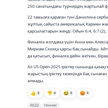
250 санатындағы турнирдің жартылай 
22 тамызға қараған түні Данилина серб
жұптық сайыста америкалық Кармен және
қарсыластарын жеңді. Ойын 6:4, 6:7 (2),
Финалға жолдама үшін Анна мен Алекса
Мириам Скохқа қарсы бақ сынайды. Айта
да қатысып, финалға дейін жеткен, біра
Ал US Open-2025 іріктеу сынында қазақ
жарыстың іріктеу кезеңінде бақ сынаға
алмады.
👍
👎
😂
😡
0
0
0
0
АҚШ
теннис