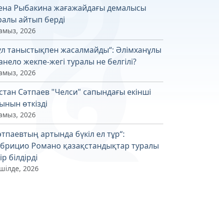
ена Рыбакина жағажайдағы демалысы
ралы айтып берді
амыз, 2026
ұл таныстықпен жасалмайды“: Әлімханұлы
Канело жекпе-жегі туралы не белгілі?
амыз, 2026
стан Сәтпаев "Челси" сапындағы екінші
ынын өткізді
амыз, 2026
әтпаевтың артында бүкіл ел тұр“:
брицио Романо қазақстандықтар туралы
ір білдірді
шілде, 2026