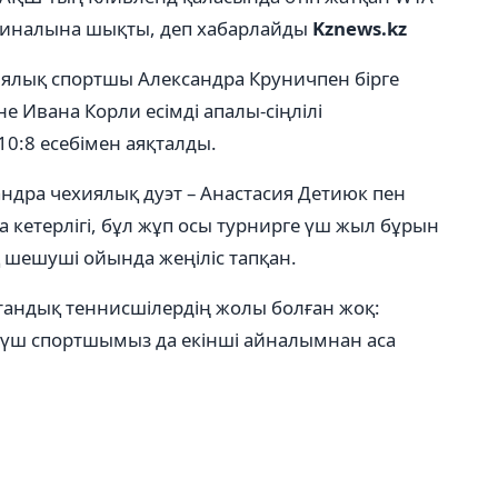
финалына шықты, деп хабарлайды
Kznews.kz
иялық спортшы Александра Круничпен бірге
 Ивана Корли есімді апалы-сіңлілі
 10:8 есебімен аяқталды.
ндра чехиялық дуэт – Анастасия Детиюк пен
 кетерлігі, бұл жұп осы турнирге үш жыл бұрын
қ шешуші ойында жеңіліс тапқан.
стандық теннисшілердің жолы болған жоқ:
н үш спортшымыз да екінші айналымнан аса