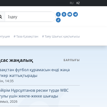
RU
KZ
йттан іздеу
итуция
# Таза Қазақстан
# Таяу Шығыс қақтығысы
қсас жаңалық
БАРЛЫҒЫ
зақстан футбол құрамасын енді жаңа
пкер жаттықтырады
ін, 14:35
йірім Нұрсұлтанов ресми түрде WBC
тулы үшін жекпе-жекке шығады
амыз, 2026