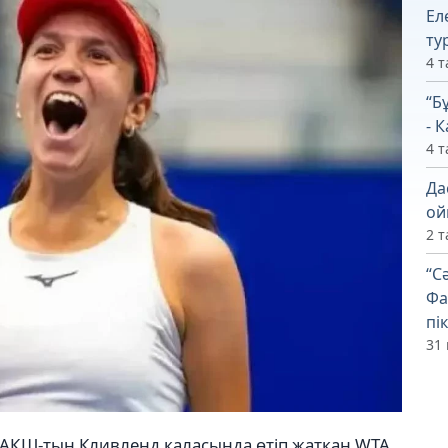
Ел
ту
4 т
“Б
- 
4 т
Да
ой
2 т
“С
Фа
пік
31 
 АҚШ-тың Кливленд қаласында өтіп жатқан WTA