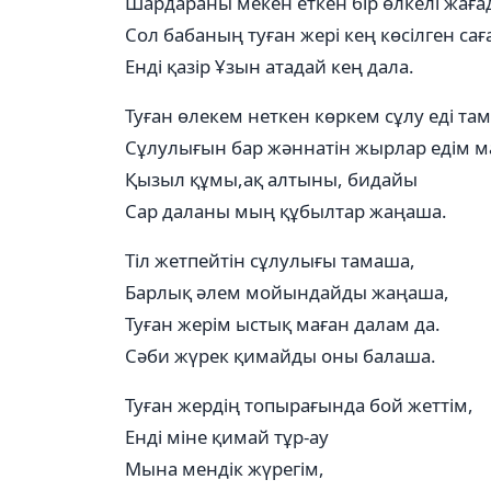
Шардараны мекен еткен бір өлкелі жаға
Сол бабаның туған жері кең көсілген сағ
Енді қазір Ұзын атадай кең дала.
Туған өлекем неткен көркем сұлу еді та
Сұлулығын бар жәннатін жырлар едім м
Қызыл құмы,ақ алтыны, бидайы
Сар даланы мың құбылтар жаңаша.
Тіл жетпейтін сұлулығы тамаша,
Барлық әлем мойындайды жаңаша,
Туған жерім ыстық маған далам да.
Сәби жүрек қимайды оны балаша.
Туған жердің топырағында бой жеттім,
Енді міне қимай тұр-ау
Мына мендік жүрегім,