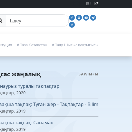
RU
KZ
йттан іздеу
итуция
# Таза Қазақстан
# Таяу Шығыс қақтығысы
қсас жаңалық
БАРЛЫҒЫ
 наурыз туралы тақпақтар
қаңтар, 2020
зақша тақпақ: Туған жер - Тақпақтар - Bilim
қаңтар, 2019
зақша тақпақ: Санамақ
қаңтар, 2019