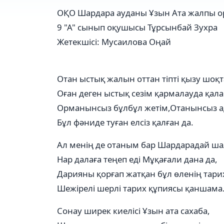
ОҚО Шардара ауданы Ұзын Ата жалпы ор
9 "А" сынып оқушысы Тұрсынбай Зухра
Жетекшісі: Мусаилова Оңай
Отан ыстық жалын оттан тіпті қызу шоқт
Оған деген ыстық сезім қармалауда қал
Орманынсыз бұлбұл жетім,Отанынсыз а
Бұл фәниде туған елсіз қалған да.
Ал менің де отаным бар Шардарадай ша
Нар далаға теңеп еді Мұқағали дана да,
Дарияны қорғап жатқан бұл өленің тари
Шежірелі шерлі тарих құпиясы қаншама
Сонау ширек киелісі Ұзын ата сахаба,