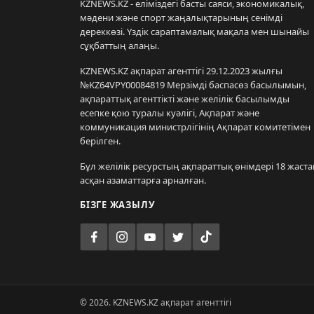
KZNEWS.KZ - еліміздегі басты саяси, экономикалық,
мәдени және спорт жаңалықтарының сенімді
дереккөзі. Үздік сараптамалық мақала мен шынайы
сұқбаттың алаңы.
KZNEWS.KZ ақпарат агенттігі 29.12.2023 жылғы
№KZ64VPY00084819 Мерзімді баспасөз басылымын,
ақпараттық агенттікті және желілік басылымды
есепке қою туралы куәлігі, Ақпарат және
коммуникация министрлігінің Ақпарат комитетімен
берілген.
Бұл желілік ресурстың ақпараттық өнімдері 18 жаста
асқан азаматтарға арналған.
БІЗГЕ ЖАЗЫЛУ
© 2026. KZNEWS.KZ ақпарат агенттігі