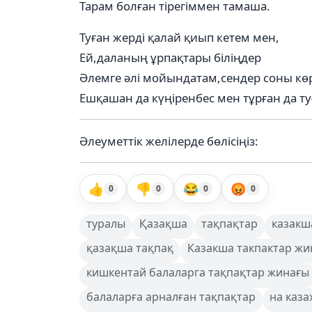
Тарам болған тірегіммен тамаша.
Туған жерді қалай қиып кетем мен,
Ей,даланың ұрпақтары біліңдер
Әлемге әлі мойындатам,сендер соны көр
Ешқашан да күңіренбес мен тұрған да ту
Әлеуметтік желілерде бөлісіңіз:
👍
👎
😂
😡
0
0
0
0
туралы
Қазақша
тақпақтар
казакш
қазақша тақпақ
Казакша такпактар ж
кишкентай балаларга тақпақтар жинағы
балаларға арналған тақпақтар
на каза