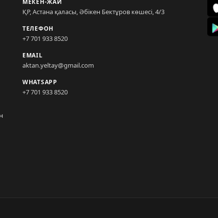
МЕКЕН-ЖАЙ
ҚР, Астана қаласы, Әбікен Бектұров көшесі, 4/3
ТЕЛЕФОН
+7 701 933 8520
EMAIL
aktan.yeltay@gmail.com
WHATSAPP
+7 701 933 8520
н