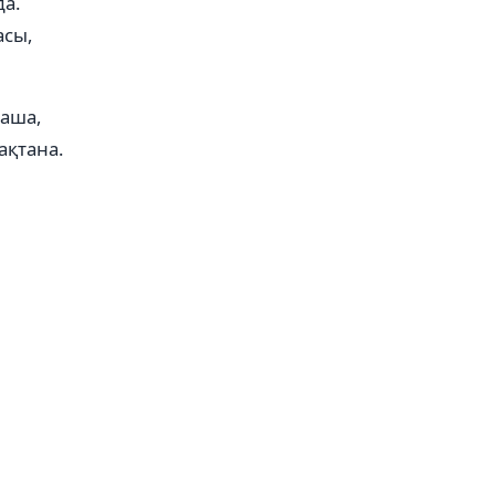
да.
асы,
маша,
ақтана.