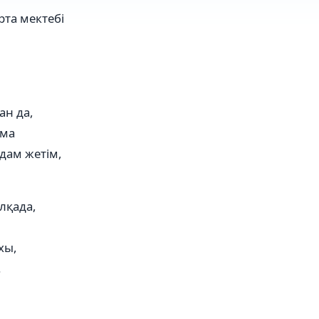
та мектебі
ан да,
ама
дам жетім,
лқада,
хы,
.