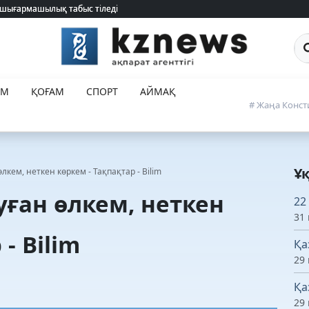
 шығармашылық табыс тіледі
 шығармашылық табыс тіледі
Са
ЕМ
ҚОҒАМ
СПОРТ
АЙМАҚ
# Жаңа Конст
Ұ
лкем, неткен көркем - Тақпақтар - Bilim
уған өлкем, неткен
22
31 
- Bilim
Қа
29 
Қа
29 