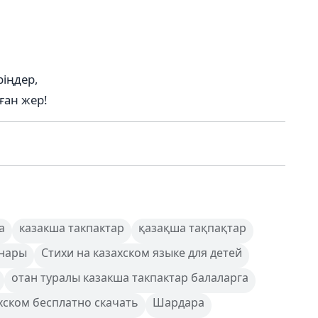
іңдер,
ған жер!
а
казакша такпактар
қазақша тақпақтар
инары
Стихи на казахском языке для детей
отан туралы казакша такпактар балаларга
хском бесплатно скачать
Шардара