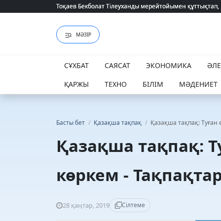
Тоқаев Бекболат Тілеуханды мерейтойымен құттықтап,
Тоқаев Бекболат Тілеуханды мерейтойымен құттықтап,
МӘЗІР
СҰХБАТ
САЯСАТ
ЭКОНОМИКА
ӘЛ
ҚАРЖЫ
ТЕХНО
БІЛІМ
МӘДЕНИЕТ
Басты бет
/
Қазақша тақпақ
/
Қазақша тақпақ: Туған ө
Қазақша тақпақ: Т
көркем - Тақпақтар 
28 қаңтар, 2019
Сілтеме