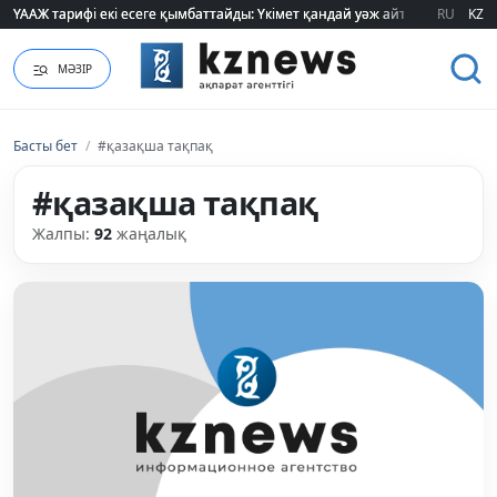
RU
KZ
"320 мың теңге таппасаң... кедейсің": әлеуметтің табысы туралы түсінігі ө
МӘЗІР
Басты бет
/
#қазақша тақпақ
#қазақша тақпақ
Жалпы:
92
жаңалық