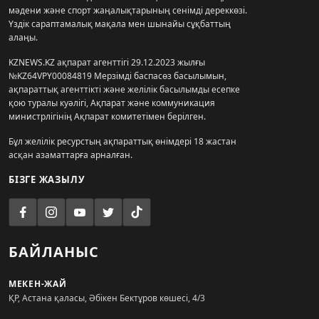
мәдени және спорт жаңалықтарының сенімді дереккөзі.
Үздік сараптамалық мақала мен шынайы сұқбаттың
алаңы.
KZNEWS.KZ ақпарат агенттігі 29.12.2023 жылғы
№KZ64VPY00084819 Мерзімді баспасөз басылымын,
ақпараттық агенттікті және желілік басылымды есепке
қою туралы куәлігі, Ақпарат және коммуникация
министрлігінің Ақпарат комитетімен берілген.
Бұл желілік ресурстың ақпараттық өнімдері 18 жастан
асқан азаматтарға арналған.
БІЗГЕ ЖАЗЫЛУ
БАЙЛАНЫС
МЕКЕН-ЖАЙ
ҚР, Астана қаласы, Әбікен Бектұров көшесі, 4/3