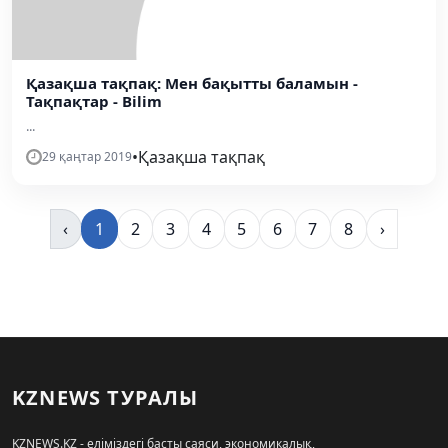
Қазақша тақпақ: Мен бақытты баламын -
Тақпақтар - Bilim
...
•
Қазақша тақпақ
29 қаңтар 2019
‹
1
2
3
4
5
6
7
8
›
KZNEWS ТУРАЛЫ
KZNEWS.KZ - еліміздегі басты саяси, экономикалық,