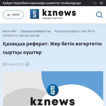
Қайрат Боранбаев лауазымды қызметке тағайындалды
Қайрат Боранбаев лауазымды қызметке тағайындалды
RU
KZ
МӘЗІР
Басты бет
/
Қазақша рефераттар
/
Қазақша реферат: Жер бетін
өзгертетін сыртқы күштер
Қазақша реферат: Жер бетін өзгертетін
сыртқы күштер
9 сәуір, 2019