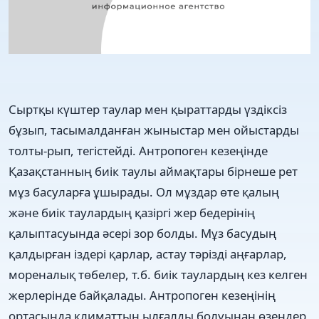
Сыртқы күштер таулар мен қыраттарды үздіксіз
бұзып, тасымалданған жыныстар мен ойыстарды
толты-рып, тегістейді. Антропоген кезеңінде
Қазақстанның биік таулы аймақтары бірнеше рет
мұз басуларға ұшырады. Ол мұздар өте қалың
және биік таулардың қазіргі жер бедерінің
қалыптасуында әсері зор болды. Мұз басудың
қалдырған іздері қарлар, астау тәрізді аңғарлар,
мореналық төбелер, т.б. биік таулардың кез келген
жерлерінде байқалады. Антропоген кезеңінің
ортасында климаттың ылғалды болуынан өзендер