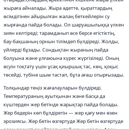
жыраға айналады. Жыра әдетте, қыраттардың
өсімдігінен айырылған жалаң беткейлерін су
жырғанда пайда болады. Ол шаруашылыққа үлкен
зиян келтіреді; тарамданып өсе берсе егістіктің,
бау-бақшаның орнын тілімдеп бүлдіреді. Жолды,
үйлерді бұзады. Сондықтан жыраның пайда
болуына және ұлғаюына күрес жүргізіледі. Оның
өсуін тоқтату үшін ұсақ қиыршық тас, көң, қоқыс
төсейді, түбіне шым тастап, бұта ағаш отырғызады.
Толқындар теңіз жағалауларын бүлдіреді.
Температураның ауытқынан және басқа да
күштерден жер бетінде жарықтар пайда болады.
Жер бедерін көп бұлдіретін — жер қағу мен өзен
эрозиясы. Жер бетін өзгертуде Жер бетін өзгертуде