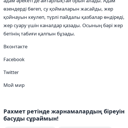
адам әрекеті де айтарлықтай орын алады. Адам
өзендерді бөгеп, су қоймаларын жасайды, жер
қойнауын кеулеп, түрлі пайдалы қазбалар өндіреді,
жер суару үшін каналдар қазады. Осының бәрі жер
бетінің табиғи қалпын бұзады.
Вконтакте
Facebook
Twitter
Мой мир
Рахмет ретінде жарнамалардың біреуін
басуды сұраймын!