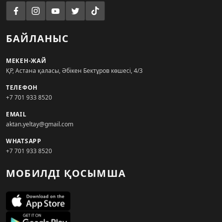
БАЙЛАНЫС
МЕКЕН-ЖАЙ
ҚР, Астана қаласы, Әбікен Бектұров көшесі, 4/3
ТЕЛЕФОН
+7 701 933 8520
EMAIL
aktan.yeltay@gmail.com
WHATSAPP
+7 701 933 8520
МОБИЛДІ ҚОСЫМША