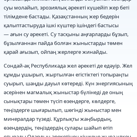
суы молайып, эрозиялық әрекеті күшейіп жер беті
тілімдене бастады. Қазақстанның жер бедерін
қалыптастыруда ішкі күштер ішіндегі бастысы
— ағын су әрекеті. Су тасқыны аңғарларды бұзып,
бұзылғаннан пайда болған жыныстарды төмен
қарай ағызып, ойпаң жерлерге жинайды.
Сондай-ақ Республикада жел әрекеті де едәуір. Жел
құмды ұшырып, жыртылған егістіктегі топыраңты
суырып, шаңды дауыл көтереді. Күн энергиясының
әсерінен магмалық жыныстар бүлінеді де оның
сынықтары төмен түсіп өзендерге, көлдерге,
теңіздерге шығарылып, шөгінді жыныстар мен
минералдар түзеді. Құрлықты жаңбырдың,
өзендердің, теңіздердің сулары шайып өтіп
отырады.Олардың әрекетінен кішкене жыра үлкен