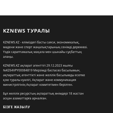
KZNEWS ТУРАЛЫ
KZNEWS.KZ - еліміздегі басты саяси, экономикалық,
мәдени және спорт жаңалықтарының сенімді дереккөзі.
Үздік сараптамалық мақала мен шынайы сұқбаттың
алаңы.
KZNEWS.KZ ақпарат агенттігі 29.12.2023 жылғы
№KZ64VPY00084819 Мерзімді баспасөз басылымын,
ақпараттық агенттікті және желілік басылымды есепке
қою туралы куәлігі, Ақпарат және коммуникация
министрлігінің Ақпарат комитетімен берілген.
Бұл желілік ресурстың ақпараттық өнімдері 18 жастан
асқан азаматтарға арналған.
БІЗГЕ ЖАЗЫЛУ