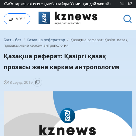
ҮААЖ тарифі екі есеге қымбаттайды: Үкімет қандай уәж айтады?
ҮААЖ тарифі екі есеге қымбаттайды: Үкімет қандай уәж айтады?
RU
KZ
МӘЗІР
Басты бет
/
Қазақша рефераттар
/
Қазақша реферат: Қазіргі қазақ
прозасы және көркем антропология
Қазақша реферат: Қазіргі қазақ
прозасы және көркем антропология
13 сәуір, 2019