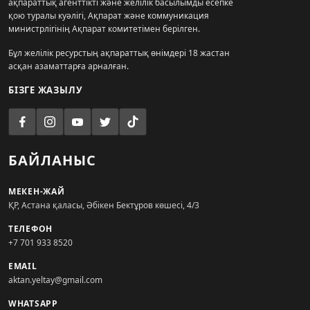
ақпараттық агенттікті және желілік басылымды есепке
қою туралы куәлігі, Ақпарат және коммуникация
министрлігінің Ақпарат комитетімен берілген.
Бұл желілік ресурстың ақпараттық өнімдері 18 жастан
асқан азаматтарға арналған.
БІЗГЕ ЖАЗЫЛУ
БАЙЛАНЫС
МЕКЕН-ЖАЙ
ҚР, Астана қаласы, Әбікен Бектұров көшесі, 4/3
ТЕЛЕФОН
+7 701 933 8520
EMAIL
aktan.yeltay@gmail.com
WHATSAPP