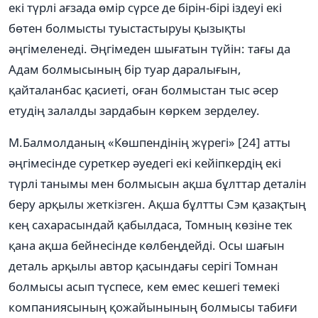
екі түрлі ағзада өмір сүрсе де бірін-бірі іздеуі екі
бөтен болмысты туыстастыруы қызықты
әңгімеленеді. Әңгімеден шығатын түйін: тағы да
Адам болмысының бір туар даралығын,
қайталанбас қасиеті, оған болмыстан тыс әсер
етудің залалды зардабын көркем зерделеу.
М.Балмолданың «Көшпендінің жүрегі» [24] атты
әңгімесінде суреткер әуедегі екі кейіпкердің екі
түрлі танымы мен болмысын ақша бұлттар деталін
беру арқылы жеткізген. Ақша бұлтты Сэм қазақтың
кең сахарасындай қабылдаса, Томның көзіне тек
қана ақша бейнесінде көлбеңдейді. Осы шағын
деталь арқылы автор қасындағы серігі Томнан
болмысы асып түспесе, кем емес кешегі темекі
компаниясының қожайынының болмысы табиғи