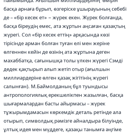
пайымында: Ағылшын миллиардерінің өмірін
басқа арнаға бұрып, өзгеріске ұшырауының себебі
де – «бір кесек ет» − жүрек екен. Жүрек болғанда,
басқа біреудің емес, ата жұртын аңсаған қазақтың
жүрегі. Сол «бір кесек еттің» арқасында көзі
тірісінде арман болған туған елі мен жеріне
өлгеннен кейін де өзінің ата жұртына деген
махаббатқа, сағынышқа толы үлкен жүрегі Сэмді
дедек қақтырып алып жетіп отыр (ағылшын
миллиардеріне өлген қазақ жігітінің жүрегі
салынған). М.Баймолданың бұл туындысы
антропологиялық ерекшелікпен жазылған, басқа
шығармалардан басты айырмасы – жүрек
тұжырымдамасын көркемдік деталь ретінде ала
отырып, символдық рәмізге айналдыра білуінде,
ұлтық идея мен мүддеге, қазақы танымға әңгіме