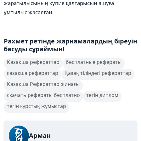
жаратылысының қүпия қалтарысын ашуға
ұмтылыс жасалған.
Рахмет ретінде жарнамалардың біреуін
басуды сұраймын!
Қазақша рефераттар
бесплатные рефераты
казакша рефераттар
Қазақ тіліндегі рефераттар
Қазақша Рефераттар жинағы
скачать рефераты бесплатно
тегін диплом
тегін курстық жұмыстар
Арман