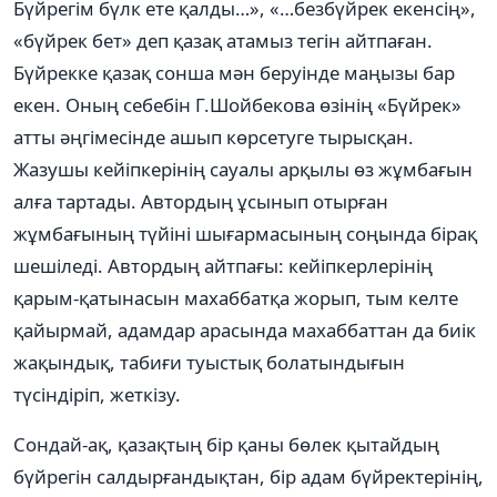
Бүйрегім бүлк ете қалды…», «…безбүйрек екенсің»,
«бүйрек бет» деп қазақ атамыз тегін айтпаған.
Бүйрекке қазақ сонша мән беруінде маңызы бар
екен. Оның себебін Г.Шойбекова өзінің «Бүйрек»
атты әңгімесінде ашып көрсетуге тырысқан.
Жазушы кейіпкерінің сауалы арқылы өз жұмбағын
алға тартады. Автордың ұсынып отырған
жұмбағының түйіні шығармасының соңында бірақ
шешіледі. Автордың айтпағы: кейіпкерлерінің
қарым-қатынасын махаббатқа жорып, тым келте
қайырмай, адамдар арасында махаббаттан да биік
жақындық, табиғи туыстық болатындығын
түсіндіріп, жеткізу.
Сондай-ақ, қазақтың бір қаны бөлек қытайдың
бүйрегін салдырғандықтан, бір адам бүйректерінің,