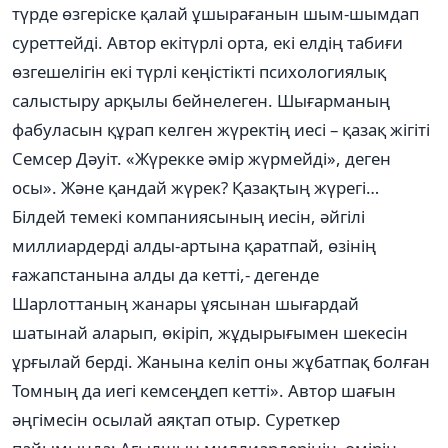
түрде өзгеріске қалай ұшырағанын шым-шымдап
суреттейді. Автор екітүрлі орта, екі елдің табиғи
өзгешелігін екі түрлі кеңістікті психологиялық
салыстыру арқылы бейнелеген. Шығарманың
фабуласын құрап келген жүректің иесі – қазақ жігіті
Семсер Дәуіт. «Жүрекке әмір жүрмейді», деген
осы». Және қандай жүрек? Қазақтың жүрегі…
Білдей темекі компаниясының иесін, әйгілі
миллиардерді алды-артына қаратпай, өзінің
ғажапстанына алды да кетті,- дегенде
Шарлоттаның жанары ұясынан шығардай
шатынай аларып, өкіріп, жұдырығымен шекесін
ұрғылай берді. Жанына келіп оны жұбатпақ болған
Томның да иегі кемсеңдеп кетті». Автор шағын
әңгімесін осылай аяқтап отыр. Суреткер