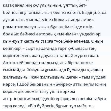
қазақ әйелінің сұлулығының, ұлттық бет-
бейнесінің, танымының белгісі іспетті. Біздіңше, өз
дүниетанымында, мінез болмысында лирик-
романтик жазушының бұл әңгімесінде өмір-
болмыс бейнесі авторлық «менімен» үндесіп әрі
қым-қуыт қақтығыстарға түсе бейнеленеді. Оның
кейіпкері – сырт қарағанда төрт құбыласы тең
көрінгенімен, жан дауасын таппай жүрген жан.
Автор-кейіпкердің жалғыздығы бір өлшемге
сыймайды. Жазушы ұғымында Бұрымды қыздың
жалғыздығы, жан жалғыздығы деген – тым күрделі
нәрсе. Г.Шойбекованың «Бүйрек» атты әңгімесінің
көркемдік әлемін тану үшін көркем
антропологиялық ізденістер арқылы шешім табуға
тура келеді. «Бір бүйрегің бұрып тұр ма?», «…