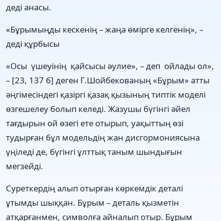
деді анасы.
«Бұрымыңды кескенің – жаңа өмірге келгенің», –
деді құрбысы
«Осы үшеуінің қайсысы әулие», – деп ойлады ол»,
– [23, 137 б] деген Г.Шойбекованың «Бұрым» атты
әңгімесіндегі қазіргі қазақ қызының типтік моделі
өзгешелеу болып келеді. Жазушы бүгінгі әйел
тағдырын ой өзегі ете отырып, уақыттың өзі
тудырған бұл модельдің жан дисгормониясына
үңіледі де, бүгінгі ұлттық таным шындығын
мегзейді.
Суреткердің алып отырған көркемдік деталі
ұтымды шыққан. Бұрым – деталь қызметін
атқарғанмен, символға айналып отыр. Бұрым