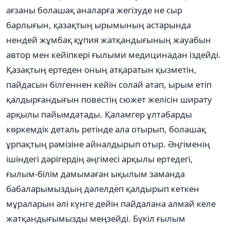
ағзаны болашақ аналарға жегізуде не сыр
барлығын, қазақтың ырымының астарында
нендей жұмбақ құпия жатқандығының жауабын
автор мен кейіпкері ғылыми медицинадан іздейді.
Қазақтың ертеден оның атқаратын қызметін,
пайдасын білгеннен кейін солай атап, ырым етіп
қалдырғандығын повестің сюжет желісін ширату
арқылы пайымдатады. Қаламгер ұлтабарды
көркемдік деталь ретінде ала отырып, болашақ
ұрпақтың рәмізіне айналдырып отыр. Әңгіменің
ішіндегі дәрігердің әңгімесі арқылы ертедегі,
ғылым-білім дамымаған ықылым заманда
бабаларымыздың дәлелдеп қалдырып кеткен
мұраларын әлі күнге дейін пайдалана алмай келе
жатқандығымызды меңзейді. Бүкіл ғылым