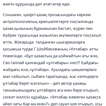
өзегін құруында деп атап өтер едік.
Сонымен, қазіргі қазақ прозасындағы көркем
антропологиялық ерекшеліктерге тоқталғанда
қазақ қызының бұрымынан бастап, жүрек пен
бүйрек турасында жазылған әңгімелерге тоқталып
өттік. Жоғарыда талданған шығармаларға
қосымша түрде Г.Шойбекованың «Ұлтабар» атты
повесінде. «Бұл қазақтың да қоймайтын аты жоқ.
Сөз таппай қалғандай «ұлтабары» несі?! Қайдағы-
жайдағы жоқ «ұлтабар». Ауылдағы шешелеріміз
мал сойылып, сыбаға таратқанда, жас келіндерге
ұлтабар беріп жататын» – деп автор қазақы
танымымыздағы ұлтабарға аса мән бере отырып,
сюжет желісін құрайды. «Ұлтабар жемеген қазақта
әйел заты бар ма екен?» деп сауал қоя отырып, осы