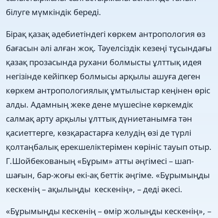
білуге мүмкіндік береді.
Бірақ қазақ әдебиетіндегі көркем антропология өз
бағасын әлі алған жоқ. Тәуелсіздік кезеңі тұсындағы
қазақ прозасында рухани болмысты ұлттық идея
негізінде кейіпкер болмысы арқылы ашуға деген
көркем антропологиялық ұмтылыстар кеңінен өріс
алды. Адамның жеке дене мүшесіне көркемдік
салмақ арту арқылы ұлттық дүниетанымға тән
қасиеттерге, көзқарастарға келудің өзі де түрлі
қолтаңбалық ерекшеліктерімен көрініс тауып отыр.
Г.Шойбекованың «Бұрым» атты әңгімесі – шап-
шағын, бар-жоғы екі-ақ беттік әңгіме. «Бұрымыңды
кескенің – ақылыңды кескенің», – деді әкесі.
«Бұрымыңды кескенің – өмір жолыңды кескенің», –