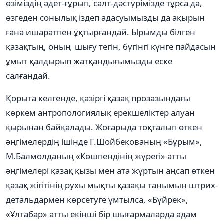
өзіміздің әдет-ғұрып, салт-дәстүрімізде тұрса да,
өзгеден сонылық іздеп адасуымызды да ақырын
ғана ишаратпен ұқтырғандай. Ырымды білген
қазақтың, оның шығу тегін, бүгінгі күнге пайдасын
ұмыт қалдырып жатқандығымызды еске
салғандай.
Қорыта келгенде, қазіргі қазақ прозазындағы
көркем антропологиялық ерекшеліктер алуан
қырынан байқалады. Жоғарыда тоқталып өткен
әңгімелердің ішінде Г.Шойбекованың «Бұрым»,
М.Балмолданың «Көшпендінің жүрегі» атты
әңгімелері қазақ қызы мен ата жұртын аңсап өткен
қазақ жігітінің рухы мықты қазақы танымын штрих-
детальдармен көрсетуге ұмтылса, «Бүйрек»,
«Ұлтабар» атты екінші бір шығармаларда адам