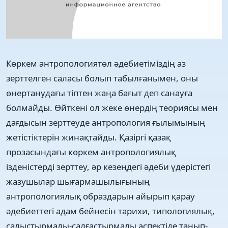
Көркем антропологиятөл әдебиетіміздің аз
зерттелген саласы болып табылғанымен, оны
өнертанудағы тіптен жаңа бағыт деп санауға
болмайды. Өйткені ол жеке өнердің теориясы мен
дағдысын зерттеуде антропология ғылымының
жетістіктерін жинақтайды. Қазіргі қазақ
прозасындағы көркем антропологиялық
ізденістерді зерттеу, әр кезеңдегі әдеби үдерістегі
жазушылар шығармашылығының
антропологиялық образдарын айырып қарау
әдебиеттегі адам бейнесін тарихи, типологиялық,
салыстырмалы-салғастырмалы аспектіде танып-