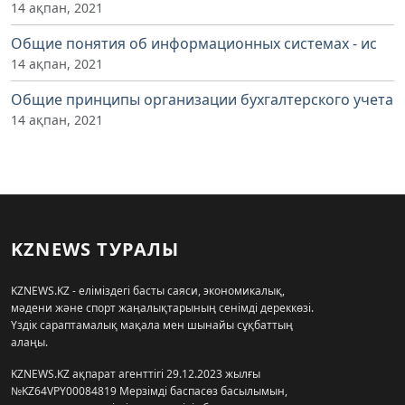
14 ақпан, 2021
Общие понятия об информационных системах - ис
14 ақпан, 2021
Общие принципы организации бухгалтерского учета
14 ақпан, 2021
KZNEWS ТУРАЛЫ
KZNEWS.KZ - еліміздегі басты саяси, экономикалық,
мәдени және спорт жаңалықтарының сенімді дереккөзі.
Үздік сараптамалық мақала мен шынайы сұқбаттың
алаңы.
KZNEWS.KZ ақпарат агенттігі 29.12.2023 жылғы
№KZ64VPY00084819 Мерзімді баспасөз басылымын,