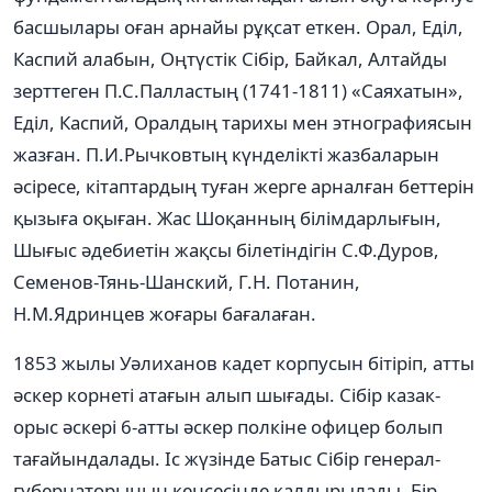
басшылары оған арнайы рұқсат еткен. Орал, Еділ,
Каспий алабын, Оңтүстік Сібір, Байкал, Алтайды
зерттеген П.С.Палластың (1741-1811) «Саяхатын»,
Еділ, Каспий, Оралдың тарихы мен этнографиясын
жазған. П.И.Рычковтың күнделікті жазбаларын
әсіресе, кітаптардың туған жерге арналған беттерін
қызыға оқыған. Жас Шоқанның білімдарлығын,
Шығыс әдебиетін жақсы білетіндігін С.Ф.Дуров,
Семенов-Тянь-Шанский, Г.Н. Потанин,
Н.М.Ядринцев жоғары бағалаған.
1853 жылы Уәлиханов кадет корпусын бітіріп, атты
әскер корнеті атағын алып шығады. Сібір казак-
орыс әскері 6-атты әскер полкіне офицер болып
тағайындалады. Іс жүзінде Батыс Сібір генерал-
губернаторының кеңсесінде қалдырылады. Бір