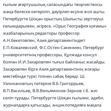
ғылым ағартушылық саласындағы творчествосы
жаңа белеске көтеріліп, дәуірлеп өсуіне жол ашты.
Петербургте Шоқан орыстың Шығысты зерттеуші
ғалымдарымен, әсіресе, «Орыс География қоғамы»
жазбаларының редакторы профессор
А.Н.Бекетовпен, Азия департаментіндегі
Е.П.Ковалевский, Ф.С.Остен-Сакенмен, Петербург
университетінің профессоры, Құлжада консул
болған И.И.Захаровпен тығыз байланыс жасайды.
Захаровпен бірге Азия департаментінің жоғары
мектебінде түркі тілінен сабақ береді. Ш.
Уәлихановтың пәтеріне В.Б.Григоррьев,
В.П.Васильев, В.В.Вельяминов-Зернов т.б. жиі
келіп тұрады. Петербургте Шоқан ғылыми, әдеби,
журналдарға қатысады, энциклопедияға мақала