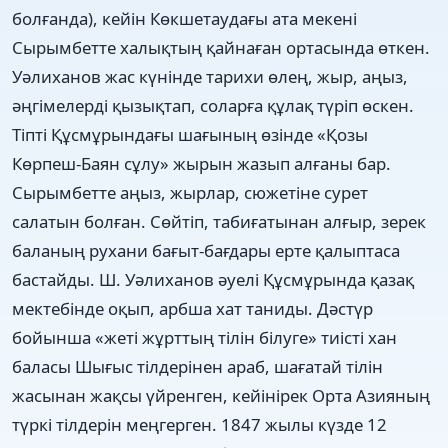
болғанда), кейін Көкшетаудағы ата мекені
Сырымбетте халықтың қайнаған ортасында өткен.
Уәлиханов жас күнінде тарихи өлең, жыр, аңыз,
әңгімелерді қызықтап, соларға құлақ түріп өскен.
Тіпті Құсмұрындағы шағының өзінде «Қозы
Көрпеш-Баян сұлу» жырын жазып алғаны бар.
Сырымбетте аңыз, жырлар, сюжетіне сурет
салатын болған. Сөйтіп, табиғатынан алғыр, зерек
баланың рухани бағыт-бағдары ерте қалыптаса
бастайды. Ш. Уәлиханов әуелі Құсмұрында қазақ
мектебінде оқып, арбша хат таниды. Дәстүр
бойынша «жеті жұрттың тілін білуге» тиісті хан
баласы Шығыс тілдерінен араб, шағатай тілін
жасынан жақсы үйренген, кейінірек Орта Азияның
түркі тілдерін меңгерген. 1847 жылы күзде 12