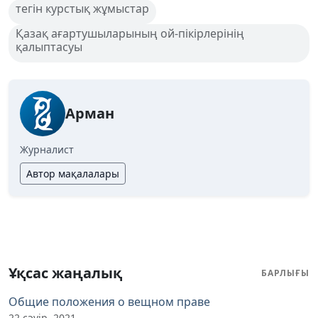
тегін курстық жұмыстар
Қазақ ағартушыларының ой-пікірлерінің
қалыптасуы
Арман
Журналист
Автор мақалалары
Ұқсас жаңалық
БАРЛЫҒЫ
Общие положения о вещном праве
22 сәуір, 2021