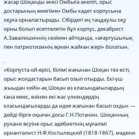
жасар Шоқанды әкесі Омбыға әкеліп, орыс
достарының өмегімен Омбы кадет корпусына
оқуға орналастырады. Сібірдегі ең таңдаулы оқу
орны болып есептелетін бұл корпус, декабрист
А.Завалишиннің сөзімен айтқанда, «ағартушылық
пен патриотизмнің өркен жайған жері» болатын.
.
«Корпуста ой-өрісі, білімі жағынан Шоқан тез өсті,
орыс жолдастарын басып озып отырды. Екі-үш
жыыдан кейін-ақ Шоқан өз класындағылардың
ғана емес, өзінен екі жас үлкендердің
класындағыларды да идея жағынан басып охды» —
дейді бірге оқыған досы Г.Н.Потанин. Шоқанның
рухани өсуіне орыс әдебиетінің мұғалімі
орианталист Н.Ф.Костылецкий (1818-1867), мәдени