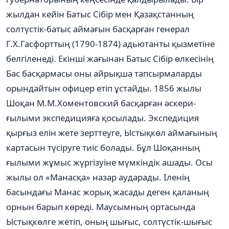
жылдан кейін Батыс Сібір мен Қазақстанның
солтүстік-батыс аймағын басқарған генерал
Г.Х.Гасфорттың (1790-1874) адьютанты қызметіне
белгіленеді. Екінші жағынан Батыс Сібір өлкесінің
Бас басқармасы оны айрықша тапсырмаларды
орындайтын офицер етіп ұстайды. 1856 жылы
Шоқан М.М.Хоментовский басқарған әскери-
ғылыми экспедицияға қосылады. Экспедиция
қырғыз елін жете зерттеуге, Ыстықкөл аймағының
картасын түсіруге тиіс болады. Бұл Шоқанның
ғылыми жұмыс жүргізуіне мүмкіндік ашады. Осы
жылы ол «Манасқа» назар аударады. Іленің
басындағы Манас жорық жасады деген қаланың
орнын барып көреді. Маусымның ортасында
Ыстықкөлге жетіп, оның шығыс, солтүстік-шығыс