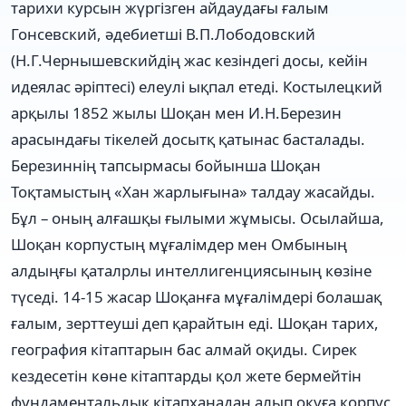
тарихи курсын жүргізген айдаудағы ғалым
Гонсевский, әдебиетші В.П.Лободовский
(Н.Г.Чернышевскийдің жас кезіндегі досы, кейін
идеялас әріптесі) елеулі ықпал етеді. Костылецкий
арқылы 1852 жылы Шоқан мен И.Н.Березин
арасындағы тікелей досытқ қатынас басталады.
Березиннің тапсырмасы бойынша Шоқан
Тоқтамыстың «Хан жарлығына» талдау жасайды.
Бұл – оның алғашқы ғылыми жұмысы. Осылайша,
Шоқан корпустың мұғалімдер мен Омбының
алдыңғы қаталрлы интеллигенциясының көзіне
түседі. 14-15 жасар Шоқанға мұғалімдері болашақ
ғалым, зерттеуші деп қарайтын еді. Шоқан тарих,
география кітаптарын бас алмай оқиды. Сирек
кездесетін көне кітаптарды қол жете бермейтін
фундаментальдық кітапханадан алып оқуға корпус