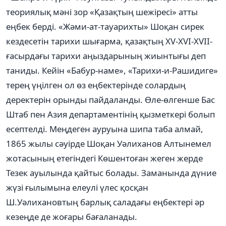
теориялық мәні зор «Қазақтың шежіресі» атты
еңбек берді. «Жәми-ат-тауарихты» Шоқан сирек
кездесетін тарихи шығарма, қазақтың XV-XVI-XVII-
ғасырдағы тарихи аңыздарының жиынтығы деп
таниды. Кейін «Бабур-наме», «Тарихи-и-Рашидиге»
терең үңілген ол өз еңбектерінде солардың
деректерін орынды пайдаланды. Өле-өлгенше Бас
Штаб пен Азия департаментінің қызметкері болып
есептелді. Меңдеген ауруына шипа таба алмай,
1865 жылы сәуірде Шоқан Уәлиханов Алтынемел
жотасының етегіндегі Көшентоған жеген жерде
Тезек ауылында қайтыс болады. Заманында дүние
жүзі ғылымына елеулі үлес қосқан
Ш.Уәлихановтың барлық саладағы еңбектері әр
кезеңде де жоғары бағаланады.