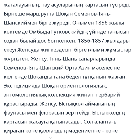
жағалауының, тау асуларының картасын түсіреді.
Бірнеше маршрутта Шоқан Семенов-Тянь-
Шанскиймен бірге жүреді. Онымен 1856 жылы
көктемде Омбыда Гутковскийдің үйінде танысып,
содан былай дос боп кеткен. 1856-1857 жылдары
екеуі Жетісуда жиі кездесіп, бірге ғлыми жұмыстар
жүргізген. Жетісу, Тянь-Шань сапарларында
Семенов-Тять-Шанский Орта Азия мәселесіне
келгенде Шоқанды ғана бедел тұтқанын жазған.
Экспедицияда Шоқан ориентологиялық,
энтомологиялық коллекция жинап, гербарий
құрастырады. Жетісу, Ыстықкөл аймағының
фаунасы мен флорасын зерттейді. Ыстықкөлдің
картасын жасауға қатынасады. Сол алаптағы
қираған көне қаллардың мәдениетіне – көне