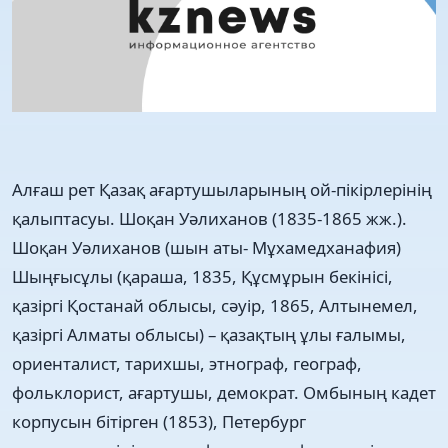
Алғаш рет Қазақ ағартушыларының ой-пікірлерінің
қалыптасуы. Шоқан Уәлиханов (1835-1865 жж.).
Шоқан Уәлиханов (шын аты- Мұхамедханафия)
Шыңғысұлы (қараша, 1835, Құсмұрын бекінісі,
қазіргі Қостанай облысы, сәуір, 1865, Алтынемел,
қазіргі Алматы облысы) – қазақтың ұлы ғалымы,
ориенталист, тарихшы, этнограф, географ,
фольклорист, ағартушы, демократ. Омбының кадет
корпусын бітірген (1853), Петербург