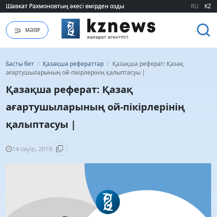
Шавкат Рахмоновтың әкесі өмірден озды
Шавкат Рахмоновтың әкесі өмірден озды
RU
KZ
МӘЗІР
Басты бет
/
Қазақша рефераттар
/
Қазақша реферат: Қазақ
ағартушыларының ой-пікірлерінің қалыптасуы |
Қазақша реферат: Қазақ
ағартушыларының ой-пікірлерінің
қалыптасуы |
14 сәуір, 2019