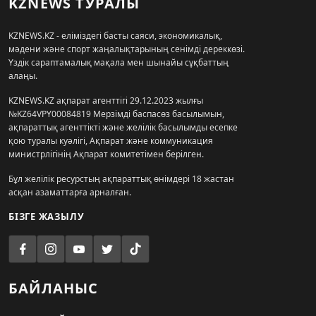
KZNEWS ТУРАЛЫ
KZNEWS.KZ - еліміздегі басты саяси, экономикалық,
мәдени және спорт жаңалықтарының сенімді дереккөзі.
Үздік сараптамалық мақала мен шынайы сұқбаттың
алаңы.
KZNEWS.KZ ақпарат агенттігі 29.12.2023 жылғы
№KZ64VPY00084819 Мерзімді баспасөз басылымын,
ақпараттық агенттікті және желілік басылымды есепке
қою туралы куәлігі, Ақпарат және коммуникация
министрлігінің Ақпарат комитетімен берілген.
Бұл желілік ресурстың ақпараттық өнімдері 18 жастан
асқан азаматтарға арналған.
БІЗГЕ ЖАЗЫЛУ
БАЙЛАНЫС