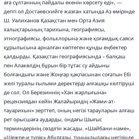
аға сұлтанның пайдалы екенін көрсету еді», —
депті ол Достаевскийге жазған хатында Аз өмірінде
Ш. Уәлиханов Қазақстан мен Орта Азия
халықтарының тарихына, географиясы,
этнографиясы, фольклорына және қоғамдық-саяси
құрылысына арналған көптеген құнды еңбектер
қалдырды. Қазақстан географиясында – балқаш
пен Алакөлдің бұрын бір тұтас су айдыны
болғандығы және Жоңғар қақпасынан соғатын Ебі
желі туралы ғылыми деректерді алғашқы келтіруші
де сол. Ол Березиннің «Хан жарлығына»
рецензиядан кейін Жалайыридің «Жәми-ат-
тауарихын» зерттеп, оның негізі тарауларын алғаш
рет орысшаға аударды, ондағы Шығыс
терминдерінің сөздігін жасады. «Шайбани-наме»,
«Шежре-и түрік» Абулғазы тунындылары негізінде