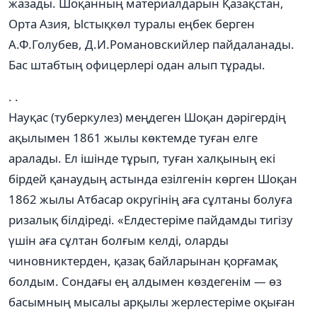
жазады. Шоқанның материалдарын Қазақстан,
Орта Азия, Ыстықкөл туралы еңбек берген
А.Ф.Голубев, Д.И.Романовскийлер пайдаланады.
Бас штабтың офицерлері одан алып тұрады.
. .
Науқас (туберкулез) меңдеген Шоқан дәрігердің
ақылымен 1861 жылы көктемде туған елге
аралады. Ел ішінде тұрып, туған халқының екі
бірдей қанаудың астында езілгенін көрген Шоқан
1862 жылы Атбасар округінің аға сұлтаны болуға
ризалық білдіреді. «Елдестеріме пайдамды тигізу
үшін аға сұлтан болғым келді, оларды
чиновниктерден, қазақ байларынан қорғамақ
болдым. Сондағы ең алдымен көздегенім — өз
басымның мысалы арқылы жерлестеріме оқыған