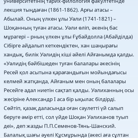
университетінің тарих-филология факултетінде
лекция тыңдаған (1861-1862). Арғы атасы –
Абылай. Оның үлкен ұлы Уәли (1741-1821) –
Шоқанның туған атасы. Уәли өліп, әкенің бас
мұрагері – рның үлкен ұлы Ғұбайдолла (Абайділда)
Сібірге айдалып кеткендіктен, хан шаңырағы
хандық, билік Уәлидің кіші әйелі Айғанымда қалды.
«Уәлидің бәйбішеден туған балалары әкесінің
Ресей қол асытына қарағандығын мойындағысы
келмей жатқанда, Айғаным мен оның балалары
Ресейге адал ниетін сақтап қалды. Уәлиханның осы
жесіріне Александр І аса бір ықылас білдірді.
Сөйтіп, қазақ даласында оған сәулетті үй салып
беруге әмір етті, сол үйде Шоқан Уәлиханов туып
деі», деп жазды П.П.Семенов-Тянь-Шанский.
Балалық шағы әуелі Құсмұрында (әкесі аға сұлтан