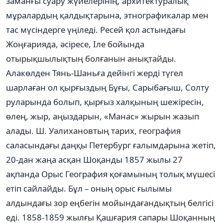
заманғы суару жүйелерінің, архитектуралық
мұралардың қалдықтарына, этнографикалар мен
тас мүсіндерге үңіледі. Ресей қол астындағы
Жоңғарияда, әсіресе, Іле бойында
отырықшылықтың болғанын анықтайды.
Алакөлден Тянь-Шаньға дейінгі жерді түгел
шарлаған ол қырғыздың Бұғы, Сарыбағыш, Солту
руларында болып, қырғыз халқының шежіресін,
өлең, жыр, аңыздарын, «Манас» жырын жазып
алады. Ш. Уәлихановтың тарих, география
саласындағы даңқы Петербург ғалымдарына жетіп,
20-дан жаңа асқан Шоқанды 1857 жылы 27
ақпанда Орыс География қоғамының толық мүшесі
етіп сайлайды. Бұл – оның орыс ғылымы
алдындағы зор еңбегін мойындағандықтың белгісі
еді. 1858-1859 жылғы Қашғария сапары Шоқанның