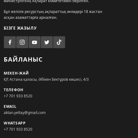
министрлігінің Ақпарат комитетімен берілген.
Бұл желілік ресурстың ақпараттық өнімдері 18 жастан
асқан азаматтарға арналған.
БІЗГЕ ЖАЗЫЛУ
БАЙЛАНЫС
МЕКЕН-ЖАЙ
ҚР, Астана қаласы, Әбікен Бектұров көшесі, 4/3
ТЕЛЕФОН
+7 701 933 8520
EMAIL
aktan.yeltay@gmail.com
WHATSAPP
+7 701 933 8520