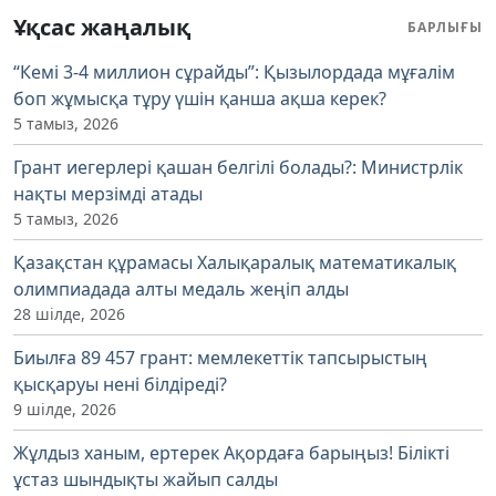
Ұқсас жаңалық
БАРЛЫҒЫ
“Кемі 3-4 миллион сұрайды”: Қызылордада мұғалім
боп жұмысқа тұру үшін қанша ақша керек?
5 тамыз, 2026
Грант иегерлері қашан белгілі болады?: Министрлік
нақты мерзімді атады
5 тамыз, 2026
Қазақстан құрамасы Халықаралық математикалық
олимпиадада алты медаль жеңіп алды
28 шілде, 2026
Биылға 89 457 грант: мемлекеттік тапсырыстың
қысқаруы нені білдіреді?
9 шілде, 2026
Жұлдыз ханым, ертерек Ақордаға барыңыз! Білікті
ұстаз шындықты жайып салды