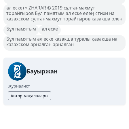
ал еске) » ZHARAR © 2019 сұлтанмахмұт
торайғыров Бұл памятым ал еске өлең стихи на
казахском султанмахмут торайгыров казакша олен
Бұл памятым
ал еске
Бұл памятым ал еске казакша туралы қазақша на
казахском арналған арналган
Бауыржан
Журналист
Автор мақалалары