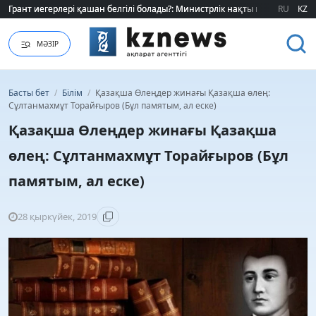
Грант иегерлері қашан белгілі болады?: Министрлік нақты мерзімді атад
Грант иегерлері қашан белгілі болады?: Министрлік нақты мерзімді атад
RU
KZ
МӘЗІР
Басты бет
/
Білім
/
Қазақша Өлеңдер жинағы Қазақша өлең:
Сұлтанмахмұт Торайғыров (Бұл памятым, ал еске)
Қазақша Өлеңдер жинағы Қазақша
өлең: Сұлтанмахмұт Торайғыров (Бұл
памятым, ал еске)
28 қыркүйек, 2019