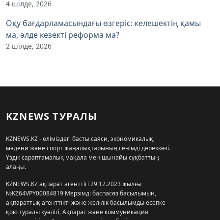
4 шілде, 2026
Оқу бағдарламасындағы өзгеріс: келешектің қамы
ма, әлде кезекті реформа ма?
2 шілде, 2026
KZNEWS ТУРАЛЫ
KZNEWS.KZ - еліміздегі басты саяси, экономикалық,
мәдени және спорт жаңалықтарының сенімді дереккөзі.
Үздік сараптамалық мақала мен шынайы сұқбаттың
алаңы.
KZNEWS.KZ ақпарат агенттігі 29.12.2023 жылғы
№KZ64VPY00084819 Мерзімді баспасөз басылымын,
ақпараттық агенттікті және желілік басылымды есепке
қою туралы куәлігі, Ақпарат және коммуникация