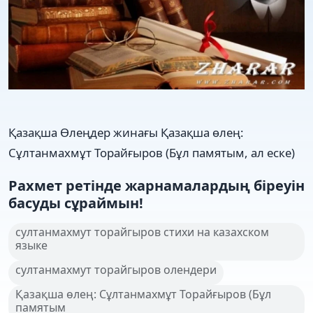
Қазақша Өлеңдер жинағы Қазақша өлең:
Сұлтанмахмұт Торайғыров (Бұл памятым, ал еске)
Рахмет ретінде жарнамалардың біреуін
басуды сұраймын!
султанмахмут торайгыров стихи на казахском
языке
султанмахмут торайгыров олендери
Қазақша өлең: Сұлтанмахмұт Торайғыров (Бұл
памятым