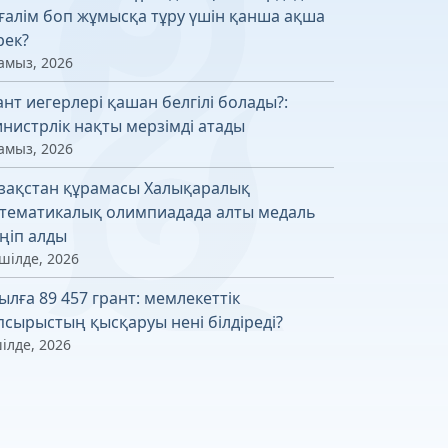
ғалім боп жұмысқа тұру үшін қанша ақша
рек?
амыз, 2026
ант иегерлері қашан белгілі болады?:
нистрлік нақты мерзімді атады
амыз, 2026
зақстан құрамасы Халықаралық
тематикалық олимпиадада алты медаль
ңіп алды
шілде, 2026
ылға 89 457 грант: мемлекеттік
псырыстың қысқаруы нені білдіреді?
ілде, 2026