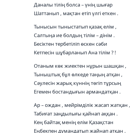
Даналы тілің болса – үнің шығар
Шаттанып , мақтан етіп үлгі еткен .
Тынысын тыныстатып қазақ елім ,
Салтыңа ие болдың тілім – дінім .
Бесіктен тербетіліп өскен сәби
Кетпесін шұбарланып Ана тілім ? !
Отаным көк жиектен нұрын шашқан ,
Тыныштық бұл өлкеде таңың атқан ,
Сәулесін жарық күннің төгіп тұрсың
Егемен бостандығын армандатқан .
Ар – ождан , мейрімділік жасап жатқан ,
Табиғат заңдылығы қайнап аққан .
Кең байтақ менің елім Қазақстан
Еңбекпен думандатып жайнап атқан .