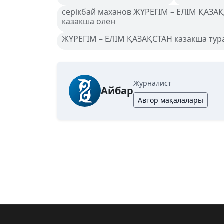
серікбай маханов ЖҮРЕГІМ – ЕЛІМ ҚАЗАҚ
казакша олен
ЖҮРЕГІМ – ЕЛІМ ҚАЗАҚСТАН казакша тура
Журналист
Айбар
Автор мақалалары