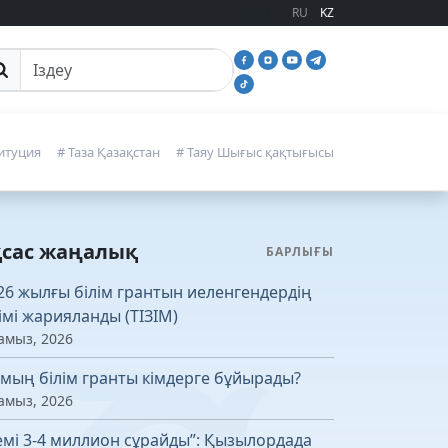
RU
KZ
йттан іздеу
итуция
# Таза Қазақстан
# Таяу Шығыс қақтығысы
қсас жаңалық
БАРЛЫҒЫ
26 жылғы білім грантын иеленгендердің
зімі жарияланды (ТІЗІМ)
амыз, 2026
 мың білім гранты кімдерге бұйырады?
амыз, 2026
емі 3-4 миллион сұрайды”: Қызылордада