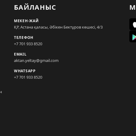
БАЙЛАНЫС
М
МЕКЕН-ЖАЙ
ҚР, Астана қаласы, Әбікен Бектұров көшесі, 4/3
ТЕЛЕФОН
+7 701 933 8520
EMAIL
aktan.yeltay@gmail.com
WHATSAPP
+7 701 933 8520
н