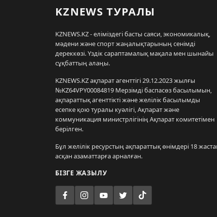
KZNEWS ТУРАЛЫ
KZNEWS.KZ - еліміздегі басты саяси, экономикалық,
мәдени және спорт жаңалықтарының сенімді
дереккөзі. Үздік сараптамалық мақала мен шынайы
сұқбаттың алаңы.
KZNEWS.KZ ақпарат агенттігі 29.12.2023 жылғы
№KZ64VPY00084819 Мерзімді баспасөз басылымын,
ақпараттық агенттікті және желілік басылымды
есепке қою туралы куәлігі, Ақпарат және
коммуникация министрлігінің Ақпарат комитетімен
берілген.
Бұл желілік ресурстың ақпараттық өнімдері 18 жаста
асқан азаматтарға арналған.
БІЗГЕ ЖАЗЫЛУ