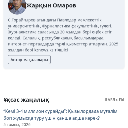
Жарқын Омаров
C.Торайғыров атындағы Павлодар мемлекеттік
университетінің Журналистика факультетінің түлегі.
Журналистика саласында 20 жылдан бері еңбек етіп
келеді. Салалық, республикалық басылымдарда,
интернет-порталдарда түрлі қызметтер атқарған. 2025
жылдан бері kznews.kz тілшісі
Автор мақалалары
Ұқсас жаңалық
БАРЛЫҒЫ
“Кемі 3-4 миллион сұрайды”: Қызылордада мұғалім
боп жұмысқа тұру үшін қанша ақша керек?
5 тамыз, 2026