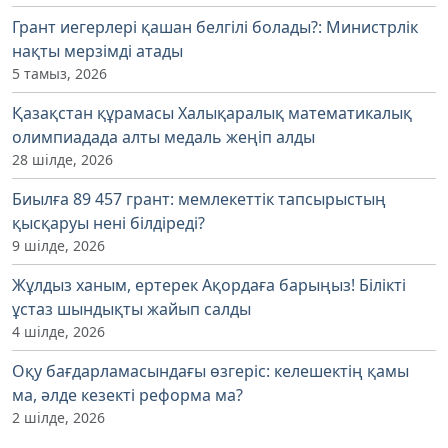
Грант иегерлері қашан белгілі болады?: Министрлік
нақты мерзімді атады
5 тамыз, 2026
Қазақстан құрамасы Халықаралық математикалық
олимпиадада алты медаль жеңіп алды
28 шілде, 2026
Биылға 89 457 грант: мемлекеттік тапсырыстың
қысқаруы нені білдіреді?
9 шілде, 2026
Жұлдыз ханым, ертерек Ақордаға барыңыз! Білікті
ұстаз шындықты жайып салды
4 шілде, 2026
Оқу бағдарламасындағы өзгеріс: келешектің қамы
ма, әлде кезекті реформа ма?
2 шілде, 2026