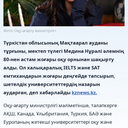
Фото: Оқу-ағарту министрлігі
Түркістан облысының Мақтаарал ауданы
тұрғыны, мектеп түлегі Медина Нұрәлі әлемнің
80-нен астам жоғары оқу орнынан шақырту
алды. Ол халықаралық IELTS және SAT
емтихандарын жоғары деңгейде тапсырып,
шетелдік университеттердің назарын
аударған, деп хабарлайды
kznews.kz.
Оқу-ағарту министрлігі мәліметінше, талапкерге
АҚШ, Канада, Ұлыбритания, Түркия, БАӘ және
Еуропаның жетекші университеттері оқу және