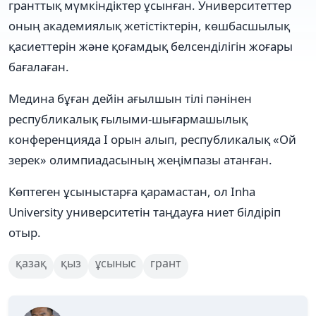
гранттық мүмкіндіктер ұсынған. Университеттер
оның академиялық жетістіктерін, көшбасшылық
қасиеттерін және қоғамдық белсенділігін жоғары
бағалаған.
Медина бұған дейін ағылшын тілі пәнінен
республикалық ғылыми-шығармашылық
конференцияда І орын алып, республикалық «Ой
зерек» олимпиадасының жеңімпазы атанған.
Көптеген ұсыныстарға қарамастан, ол Inha
University университетін таңдауға ниет білдіріп
отыр.
қазақ
қыз
ұсыныс
грант