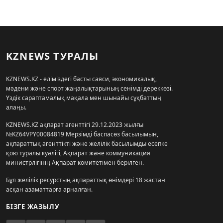
KZNEWS ТУРАЛЫ
KZNEWS.KZ - еліміздегі басты саяси, экономикалық,
мәдени және спорт жаңалықтарының сенімді дереккөзі.
Үздік сараптамалық мақала мен шынайы сұқбаттың
алаңы.
KZNEWS.KZ ақпарат агенттігі 29.12.2023 жылғы
№KZ64VPY00084819 Мерзімді баспасөз басылымын,
ақпараттық агенттікті және желілік басылымды есепке
қою туралы куәлігі, Ақпарат және коммуникация
министрлігінің Ақпарат комитетімен берілген.
Бұл желілік ресурстың ақпараттық өнімдері 18 жастан
асқан азаматтарға арналған.
БІЗГЕ ЖАЗЫЛУ