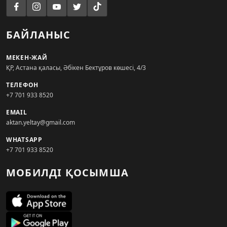
БАЙЛАНЫС
МЕКЕН-ЖАЙ
ҚР, Астана қаласы, Әбікен Бектұров көшесі, 4/3
ТЕЛЕФОН
+7 701 933 8520
EMAIL
aktan.yeltay@gmail.com
WHATSAPP
+7 701 933 8520
МОБИЛДІ ҚОСЫМША