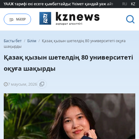
ҮААЖ тарифі екі есеге қымбаттайды: Үкімет қандай уәж айтады?
ҮААЖ тарифі екі есеге қымбаттайды: Үкімет қандай уәж айтады?
RU
KZ
МӘЗІР
Басты бет
/
Білім
/
Қазақ қызын шетелдің 80 университеті оқуға
шақырды
Қазақ қызын шетелдің 80 университеті
оқуға шақырды
7 маусым, 2026