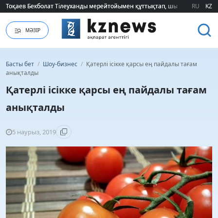
Тоқаев Бекболат Тілеуханды мерейтойымен құттықтап, шығармашылық т
Тоқаев Бекболат Тілеуханды мерейтойымен құттықтап, шығармашылық т
RU
KZ
МӘЗІР
Басты бет
/
Шоу-бизнес
/
Қатерлі ісікке қарсы ең пайдалы тағам
анықталды
Қатерлі ісікке қарсы ең пайдалы тағам
анықталды
5 наурыз, 2019