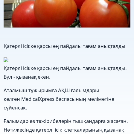
Қатерлі ісікке қарсы ең пайдалы тағам анықталды
Қатерлі ісікке қарсы ең пайдалы тағам анықталды.
Бұл - қызанақ екен.
Аталмыш тұжырымға АҚШ ғалымдары
келген MedicalXpress баспасының мәліметіне
сүйенсак.
Ғалымдар өз тәжірибелерін тышқандарға жасаған.
Нәтижесінде қатерлі ісік клеткаларының қызанақ