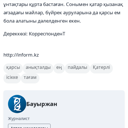
ұнтақтары құрта бастаған. Сонымен қатар қызанақ
ағзадағы майлар, бүйрек ауруларына да қарсы ем
бола алатыны дәлелденген екен.
Дереккөзі: КорреспонденТ
http://inform.kz
қарсы
анықталды
ең
пайдалы
Қатерлі
ісікке
тағам
Бауыржан
Журналист