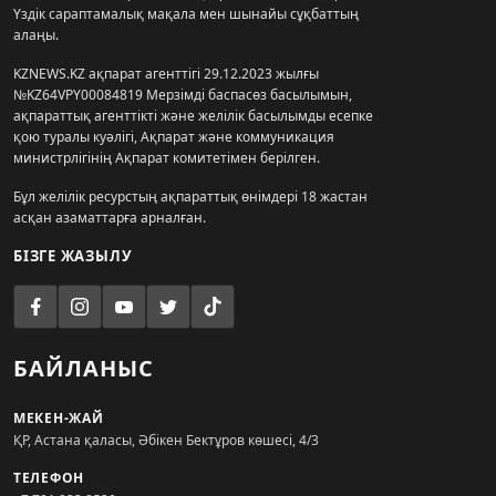
Үздік сараптамалық мақала мен шынайы сұқбаттың
алаңы.
KZNEWS.KZ ақпарат агенттігі 29.12.2023 жылғы
№KZ64VPY00084819 Мерзімді баспасөз басылымын,
ақпараттық агенттікті және желілік басылымды есепке
қою туралы куәлігі, Ақпарат және коммуникация
министрлігінің Ақпарат комитетімен берілген.
Бұл желілік ресурстың ақпараттық өнімдері 18 жастан
асқан азаматтарға арналған.
БІЗГЕ ЖАЗЫЛУ
БАЙЛАНЫС
МЕКЕН-ЖАЙ
ҚР, Астана қаласы, Әбікен Бектұров көшесі, 4/3
ТЕЛЕФОН