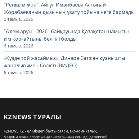
"Ренішім жоқ": Айгүл Иманбаева Алтынай
Жорабаеваның қызының ұзату тойына неге бармады
6 тамыз, 2026
"Әлем аруы - 2026" байқауында Қазақстан намысын
кім қорғайтыны белгілі болды
6 тамыз, 2026
«Күзде той жасаймыз»: Динара Сәтжан қуанышты
жаңалығымен бөлісті (ВИДЕО)
6 тамыз, 2026
KZNEWS ТУРАЛЫ
KZNEWS.KZ - еліміздегі басты саяси, экономикалық,
мәдени және спорт жаңалықтарының сенімді дереккөзі.