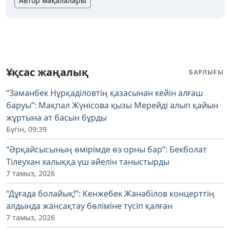
Автор мақалалары
Ұқсас жаңалық
БАРЛЫҒЫ
“Заманбек Нұрқаділовтің қазасынан кейін алғаш
баруы”: Мақпал Жүнісова қызы Мерейді алып қайын
жұртына ат басын бұрды
Бүгін, 09:39
“Әрқайсысының өмірімде өз орны бар”: Бекболат
Тілеухан халыққа үш әйелін таныстырды
7 тамыз, 2026
“Дұғада болайық!”: Кенжебек Жанәбілов концерттің
алдында жансақтау бөліміне түсіп қалған
7 тамыз, 2026