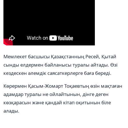
Мемлекет басшысы Қазақстанның Ресей, Қытай
сынды елдермен байланысы туралы айтады. Өзі
кездескен әлемдік саясаткерлерге баға береді.
Көрермен Қасым-Жомарт Тоқаевтың өзін мақтаған
адамдар туралы не ойлайтынын, дінге деген
көзқарасын және қандай кітап оқитынын біле
алады.