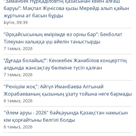
“Заманбек Нұрқаділовтің қазасынан кейін алғаш
баруы”: Мақпал Жүнісова қызы Мерейді алып қайын
жұртына ат басын бұрды
Бүгін, 09:39
“Әрқайсысының өмірімде өз орны бар”: Бекболат
Тілеухан халыққа үш әйелін таныстырды
7 тамыз, 2026
“Дұғада болайық!”: Кенжебек Жанәбілов концерттің
алдында жансақтау бөліміне түсіп қалған
7 тамыз, 2026
"Ренішім жоқ": Айгүл Иманбаева Алтынай
Жорабаеваның қызының ұзату тойына неге бармады
6 тамыз, 2026
"Әлем аруы - 2026" байқауында Қазақстан намысын
кім қорғайтыны белгілі болды
6 тамыз, 2026