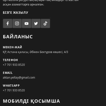
асқан азаматтарға арналған.
БІЗГЕ ЖАЗЫЛУ
БАЙЛАНЫС
МЕКЕН-ЖАЙ
ҚР, Астана қаласы, Әбікен Бектұров көшесі, 4/3
ТЕЛЕФОН
+7 701 933 8520
EMAIL
aktan.yeltay@gmail.com
WHATSAPP
+7 701 933 8520
МОБИЛДІ ҚОСЫМША