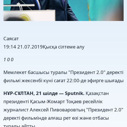
Саясат
19:14 21.07.2019
Қысқа сілтеме алу
1
0
0
Мемлекет басшысы туралы "Президент 2.0" деректі
фильмі жексенбі күні сағат 22:00-де эфирге шығады
НҰР-СҰЛТАН, 21 шілде — Sputnik.
Қазақстан
президенті Қасым-Жомарт Тоқаев ресейлік
журналист Алексей Пивоваровтың "Президент 2.0"
деректі фильмінде алғаш рет өзі және отбасы
туралы айтты.