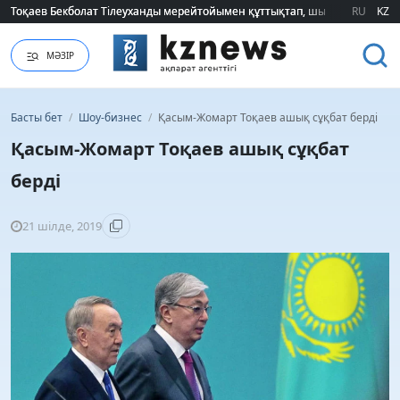
Тоқаев Бекболат Тілеуханды мерейтойымен құттықтап, шығармашылық т
Тоқаев Бекболат Тілеуханды мерейтойымен құттықтап, шығармашылық т
RU
KZ
МӘЗІР
Басты бет
/
Шоу-бизнес
/
Қасым-Жомарт Тоқаев ашық сұқбат берді
Қасым-Жомарт Тоқаев ашық сұқбат
берді
21 шілде, 2019