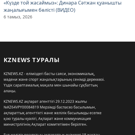
«Күзде той жасаймыз»: Динара Сәтжан қуанышты
жаңалығымен бөлісті (ВИДЕО)
6 тамыз, 2026
KZNEWS ТУРАЛЫ
KZNEWS.KZ - еліміздегі басты саяси, экономикалық,
мәдени және спорт жаңалықтарының сенімді дереккөзі.
Үздік сараптамалық мақала мен шынайы сұқбаттың
алаңы.
KZNEWS.KZ ақпарат агенттігі 29.12.2023 жылғы
№KZ64VPY00084819 Мерзімді баспасөз басылымын,
ақпараттық агенттікті және желілік басылымды есепке
қою туралы куәлігі, Ақпарат және коммуникация
министрлігінің Ақпарат комитетімен берілген.
Бұл желілік ресурстың ақпараттық өнімдері 18 жастан