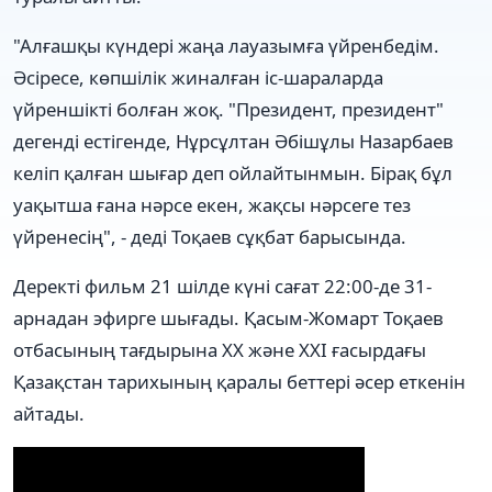
"Алғашқы күндері жаңа лауазымға үйренбедім.
Әсіресе, көпшілік жиналған іс-шараларда
үйреншікті болған жоқ. "Президент, президент"
дегенді естігенде, Нұрсұлтан Әбішұлы Назарбаев
келіп қалған шығар деп ойлайтынмын. Бірақ бұл
уақытша ғана нәрсе екен, жақсы нәрсеге тез
үйренесің", - деді Тоқаев сұқбат барысында.
Деректі фильм 21 шілде күні сағат 22:00-де 31-
арнадан эфирге шығады. Қасым-Жомарт Тоқаев
отбасының тағдырына XX және XXI ғасырдағы
Қазақстан тарихының қаралы беттері әсер еткенін
айтады.