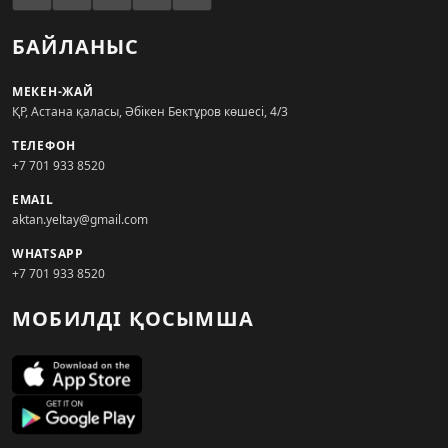
БАЙЛАНЫС
МЕКЕН-ЖАЙ
ҚР, Астана қаласы, Әбікен Бектұров көшесі, 4/3
ТЕЛЕФОН
+7 701 933 8520
EMAIL
aktan.yeltay@gmail.com
WHATSAPP
+7 701 933 8520
МОБИЛДІ ҚОСЫМША