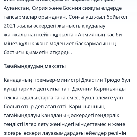
Ауғанстан, Сирия және Босния сияқты елдерде
тапсырмалар орындаған. Соңғы үш жыл бойы ол
2021 жылы әскердегі жыныстық қудалау
жанжалынан кейін құрылған Армияның кәсіби
мінез-құлық және мәдениет басқармасының
бастығы қызметін атқарды.
Тағайындаудың мақсаты
Канаданың премьер-министрі Джастин Трюдо бұл
күнді тарихи деп сипаттап, Дженни Кариньянды
тек канадалықтарға ғана емес, бүкіл әлемге үлгі
болып отыр деп атап өтті. Кариньянның
тағайындалуы Канаданың әскердегі гендерлік
теңдікті ілгерілету жөніндегі міндеттемесін және
жоғары әскери лауазымдардағы әйелдер рөлінің