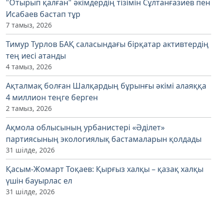
"Отырып қалған" әкімдердің тізімін Сұлтанғазиев пен
Исабаев бастап тұр
7 тамыз, 2026
Тимур Турлов БАҚ саласындағы бірқатар активтердің
тең иесі атанды
4 тамыз, 2026
Ақталмақ болған Шалқардың бұрынғы әкімі алаяққа
4 миллион теңге берген
2 тамыз, 2026
Ақмола облысының урбанистері «Әділет»
партиясының экологиялық бастамаларын қолдады
31 шілде, 2026
Қасым-Жомарт Тоқаев: Қырғыз халқы – қазақ халқы
үшін бауырлас ел
31 шілде, 2026