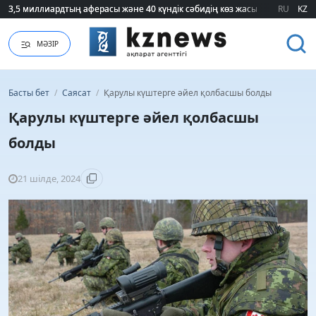
3,5 миллиардтың аферасы және 40 күндік сәбидің көз жасы: Медицинад
3,5 миллиардтың аферасы және 40 күндік сәбидің көз жасы: Медицинад
RU
KZ
МӘЗІР
Басты бет
/
Саясат
/
Қарулы күштерге әйел қолбасшы болды
Қарулы күштерге әйел қолбасшы
болды
21 шілде, 2024