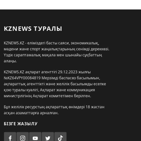
KZNEWS ТУРАЛЫ
KZNEWS.KZ - еліміздегі басты саяси, экономикалық,
мәдени және спорт жаңалықтарының сенімді дереккөзі.
Үздік сараптамалық мақала мен шынайы сұқбаттың
алаңы.
KZNEWS.KZ ақпарат агенттігі 29.12.2023 жылғы
№KZ64VPY00084819 Мерзімді баспасөз басылымын,
ақпараттық агенттікті және желілік басылымды есепке
қою туралы куәлігі, Ақпарат және коммуникация
министрлігінің Ақпарат комитетімен берілген.
Бұл желілік ресурстың ақпараттық өнімдері 18 жастан
асқан азаматтарға арналған.
БІЗГЕ ЖАЗЫЛУ