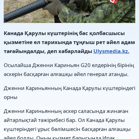
Канада Қарулы күштерінің бас қолбасшысы
қызметіне ел тарихында тұңғыш рет әйел адам
тағайындалды, деп хабарлайды
Ulysmedia.kz.
Осылайша Дженни Кариньян G20 елдерінің бірінің
әскерін басқарған алғашқы әйел генерал атанды.
Дженни Кариньянның Канада Қарулы күштеріндегі
орны
Дженни Кариньянның әскер саласында жинаған
айтарлықтай тәжірибесі бар. Ол Канада Қарулы
күштеріндегі ұрыс бөлімшесін басқарған алғашқы
әйел болды. Оның қызмет барысында Ирак,