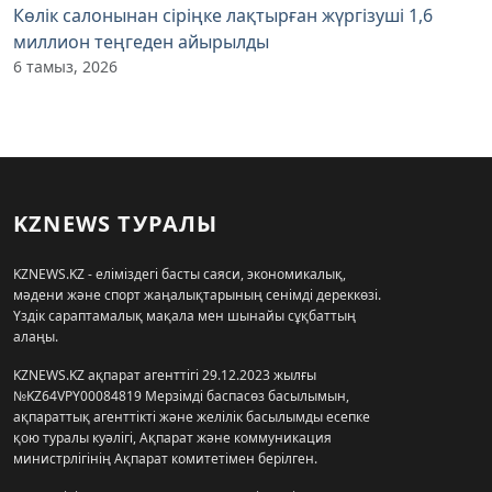
Көлік салонынан сіріңке лақтырған жүргізуші 1,6
миллион теңгеден айырылды
6 тамыз, 2026
KZNEWS ТУРАЛЫ
KZNEWS.KZ - еліміздегі басты саяси, экономикалық,
мәдени және спорт жаңалықтарының сенімді дереккөзі.
Үздік сараптамалық мақала мен шынайы сұқбаттың
алаңы.
KZNEWS.KZ ақпарат агенттігі 29.12.2023 жылғы
№KZ64VPY00084819 Мерзімді баспасөз басылымын,
ақпараттық агенттікті және желілік басылымды есепке
қою туралы куәлігі, Ақпарат және коммуникация
министрлігінің Ақпарат комитетімен берілген.