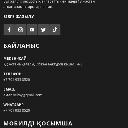
Бұл желілік ресурстың ақпараттық өнімдері 18 жастан
асқан азаматтарға арналған.
БІЗГЕ ЖАЗЫЛУ
БАЙЛАНЫС
МЕКЕН-ЖАЙ
ҚР, Астана қаласы, Әбікен Бектұров көшесі, 4/3
ТЕЛЕФОН
+7 701 933 8520
EMAIL
aktan.yeltay@gmail.com
WHATSAPP
+7 701 933 8520
МОБИЛДІ ҚОСЫМША