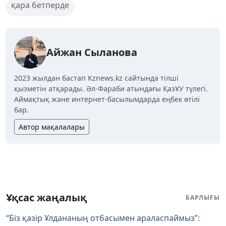
қара бетперде
Айжан Сыланова
2023 жылдан бастап Kznews.kz сайтында тілші
қызметін атқарады. Әл-Фараби атындағы ҚазҰУ түлегі.
Аймақтық және интернет-басылымдарда еңбек өтілі
бар.
Автор мақалалары
Ұқсас жаңалық
БАРЛЫҒЫ
“Біз қазір Ұлдананың отбасымен араласпаймыз”: