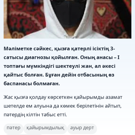
Мәліметке сәйкес, қызға қатерлі ісіктің 3-
сатысы диагнозы қойылған. Оның анасы – І
топтағы мүмкіндігі шектеулі жан, ал әкесі
қайтыс болған. Бұған дейін отбасының өз
баспанасы болмаған.
Жас қызға қолдау көрсеткен қайырымды азамат
шетелде ем алуына да көмек берілетінін айтып,
пәтердің кілтін табыс етті.
пәтер
қайырымдылық
ауыр дерт