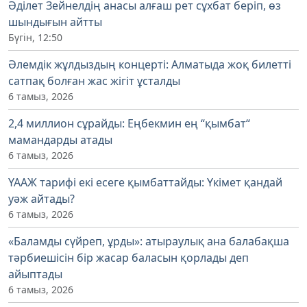
Әділет Зейнелдің анасы алғаш рет сұхбат беріп, өз
шындығын айтты
Бүгін, 12:50
Әлемдік жұлдыздың концерті: Алматыда жоқ билетті
сатпақ болған жас жігіт ұсталды
6 тамыз, 2026
2,4 миллион сұрайды: Еңбекмин ең “қымбат“
мамандарды атады
6 тамыз, 2026
ҮААЖ тарифі екі есеге қымбаттайды: Үкімет қандай
уәж айтады?
6 тамыз, 2026
«Баламды сүйреп, ұрды»: атыраулық ана балабақша
тәрбиешісін бір жасар баласын қорлады деп
айыптады
6 тамыз, 2026