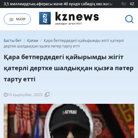
3,5 миллиардтың аферасы және 40 күндік сәбидің көз жасы: Медицинад
3,5 миллиардтың аферасы және 40 күндік сәбидің көз жасы: Медицинад
RU
KZ
МӘЗІР
Басты бет
/
Қоғам
/
Қара бетпердедегі қайырымды жігіт қатерлі
дертке шалдыққан қызға пәтер тарту етті
Қара бетпердедегі қайырымды жігіт
қатерлі дертке шалдыққан қызға пәтер
тарту етті
10 қыркүйек, 2025