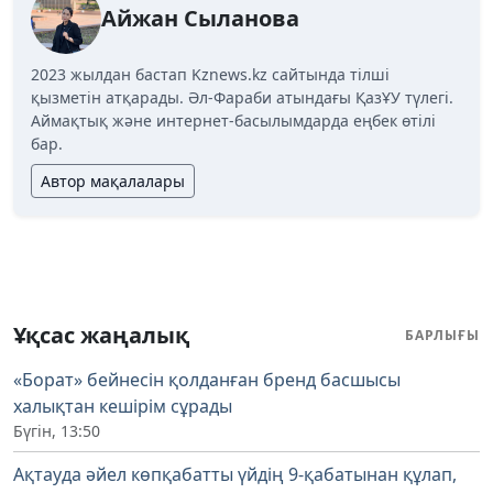
Айжан Сыланова
2023 жылдан бастап Kznews.kz сайтында тілші
қызметін атқарады. Әл-Фараби атындағы ҚазҰУ түлегі.
Аймақтық және интернет-басылымдарда еңбек өтілі
бар.
Автор мақалалары
Ұқсас жаңалық
БАРЛЫҒЫ
«Борат» бейнесін қолданған бренд басшысы
халықтан кешірім сұрады
Бүгін, 13:50
Ақтауда әйел көпқабатты үйдің 9-қабатынан құлап,