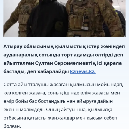
Атырау облысының қылмыстық істер жөніндегі
ауданаралық сотында төрт адамды өлтірді деп
айыпталған Сұлтан Сәрсемәлиевтің ісі қарала
бастады, деп хабарлайды
kznews.kz.
Сотта айыпталушы жасаған қылмысын мойындап,
кез келген жазаға, соның ішінде өлім жазасы мен
өмір бойы бас бостандығынан айыруға дайын
екенін мәлімдеді. Оның айтуынша, қылмысқа
отбасына қатысты жанжалдар мен қысым себеп
болған.