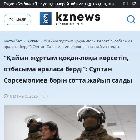
RU
KZ
2026 жылғы білім грантын иеленгендердің тізімі жарияланды (ТІЗІМ)
МӘЗІР
Басты бет
/
Қоғам
/
“Қайын жұртым қоқан-лоқы көрсетіп, отбасыма
араласа берді”: Сұлтан Сәрсемәлиев бәрін сотта жайып салды
“Қайын жұртым қоқан-лоқы көрсетіп,
отбасыма араласа берді”: Сұлтан
Сәрсемәлиев бәрін сотта жайып салды
18 мамыр, 2026