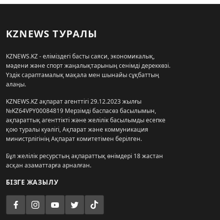
KZNEWS ТУРАЛЫ
KZNEWS.KZ - еліміздегі басты саяси, экономикалық,
мәдени және спорт жаңалықтарының сенімді дереккөзі.
Үздік сараптамалық мақала мен шынайы сұқбаттың
алаңы.
KZNEWS.KZ ақпарат агенттігі 29.12.2023 жылғы
№KZ64VPY00084819 Мерзімді баспасөз басылымын,
ақпараттық агенттікті және желілік басылымды есепке
қою туралы куәлігі, Ақпарат және коммуникация
министрлігінің Ақпарат комитетімен берілген.
Бұл желілік ресурстың ақпараттық өнімдері 18 жастан
асқан азаматтарға арналған.
БІЗГЕ ЖАЗЫЛУ