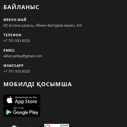
БАЙЛАНЫС
МЕКЕН-ЖАЙ
ҚР, Астана қаласы, Әбікен Бектұров көшесі, 4/3
ТЕЛЕФОН
+7 701 933 8520
EMAIL
aktan.yeltay@gmail.com
WHATSAPP
+7 701 933 8520
МОБИЛДІ ҚОСЫМША