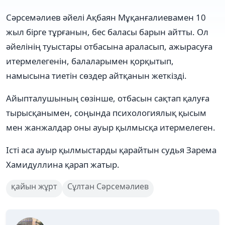
Сәрсемәлиев әйелі Ақбаян Мұқанғалиевамен 10
жыл бірге тұрғанын, бес баласы барын айтты. Ол
әйелінің туыстары отбасына араласып, ажырасуға
итермелегенін, балаларымен қорқытып,
намысына тиетін сөздер айтқанын жеткізді.
Айыпталушының сөзінше, отбасын сақтап қалуға
тырысқанымен, соңында психологиялық қысым
мен жанжалдар оны ауыр қылмысқа итермелеген.
Істі аса ауыр қылмыстарды қарайтын судья Зарема
Хамидуллина қарап жатыр.
қайын жұрт
Сұлтан Сәрсемәлиев