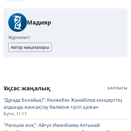
Мадияр
Журналист
Автор мақалалары
Ұқсас жаңалық
БАРЛЫҒЫ
“Дұғада болайық!”: Кенжебек Жанәбілов концерттің
алдында жансақтау бөліміне түсіп қалған
Бүгін, 11:17
"Ренішім жоқ": Айгүл Иманбаева Алтынай