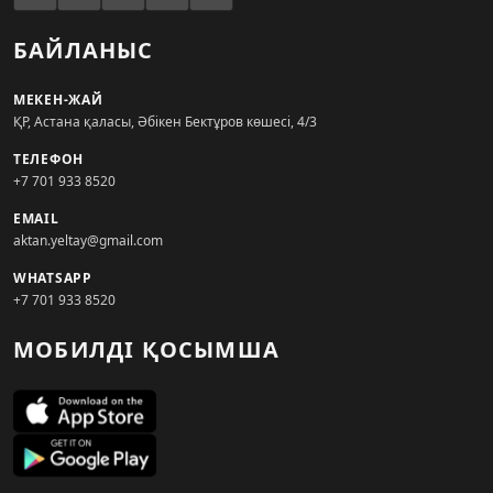
БАЙЛАНЫС
МЕКЕН-ЖАЙ
ҚР, Астана қаласы, Әбікен Бектұров көшесі, 4/3
ТЕЛЕФОН
+7 701 933 8520
EMAIL
aktan.yeltay@gmail.com
WHATSAPP
+7 701 933 8520
МОБИЛДІ ҚОСЫМША