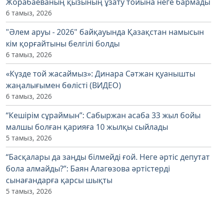
Жорабаеваның қызының ұзату тойына неге бармады
6 тамыз, 2026
"Әлем аруы - 2026" байқауында Қазақстан намысын
кім қорғайтыны белгілі болды
6 тамыз, 2026
«Күзде той жасаймыз»: Динара Сәтжан қуанышты
жаңалығымен бөлісті (ВИДЕО)
6 тамыз, 2026
“Кешірім сұраймын”: Сабыржан асаба 33 жыл бойы
малшы болған қарияға 10 жылқы сыйлады
5 тамыз, 2026
“Басқалары да заңды білмейді ғой. Неге әртіс депутат
бола алмайды?”: Баян Алагөзова әртістерді
сынағандарға қарсы шықты
5 тамыз, 2026