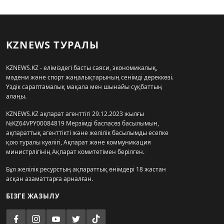
KZNEWS ТУРАЛЫ
KZNEWS.KZ - еліміздегі басты саяси, экономикалық,
мәдени және спорт жаңалықтарының сенімді дереккөзі.
Үздік сараптамалық мақала мен шынайы сұқбаттың
алаңы.
KZNEWS.KZ ақпарат агенттігі 29.12.2023 жылғы
№KZ64VPY00084819 Мерзімді баспасөз басылымын,
ақпараттық агенттікті және желілік басылымды есепке
қою туралы куәлігі, Ақпарат және коммуникация
министрлігінің Ақпарат комитетімен берілген.
Бұл желілік ресурстың ақпараттық өнімдері 18 жастан
асқан азаматтарға арналған.
БІЗГЕ ЖАЗЫЛУ