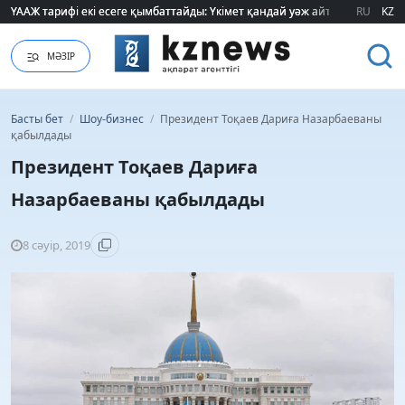
ҮААЖ тарифі екі есеге қымбаттайды: Үкімет қандай уәж айтады?
ҮААЖ тарифі екі есеге қымбаттайды: Үкімет қандай уәж айтады?
RU
KZ
МӘЗІР
Басты бет
/
Шоу-бизнес
/
Президент Тоқаев Дариға Назарбаеваны
қабылдады
Президент Тоқаев Дариға
Назарбаеваны қабылдады
8 сәуір, 2019