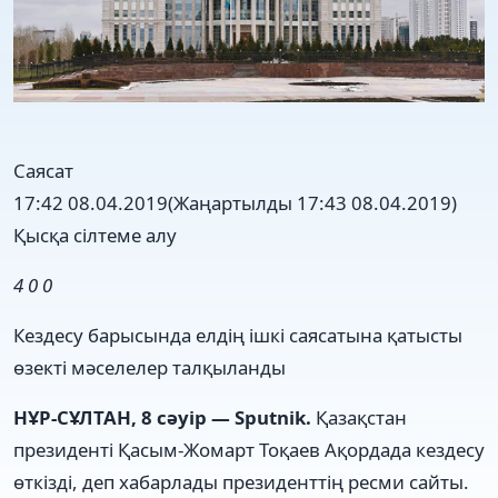
Саясат
17:42 08.04.2019
(Жаңартылды 17:43 08.04.2019)
Қысқа сілтеме алу
4
0
0
Кездесу барысында елдің ішкі саясатына қатысты
өзекті мәселелер талқыланды
НҰР-СҰЛТАН, 8 сәуір — Sputnik.
Қазақстан
президенті Қасым-Жомарт Тоқаев Ақордада кездесу
өткізді, деп хабарлады президенттің ресми сайты.