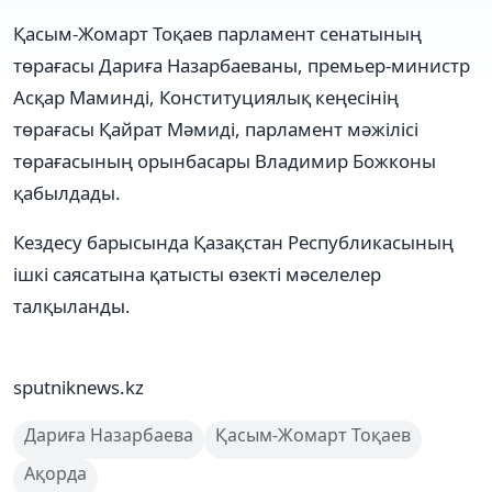
Қасым-Жомарт Тоқаев парламент сенатының
төрағасы Дариға Назарбаеваны, премьер-министр
Асқар Маминді, Конституциялық кеңесінің
төрағасы Қайрат Мәмиді, парламент мәжілісі
төрағасының орынбасары Владимир Божконы
қабылдады.
Кездесу барысында Қазақстан Республикасының
ішкі саясатына қатысты өзекті мәселелер
талқыланды.
sputniknews.kz
Дариға Назарбаева
Қасым-Жомарт Тоқаев
Ақорда