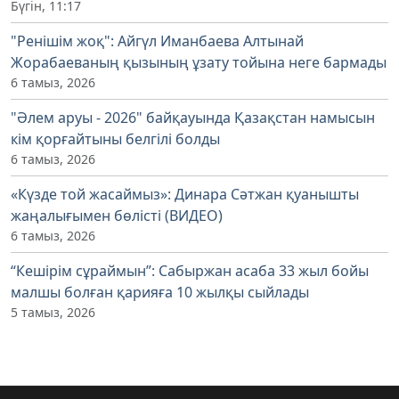
Бүгін, 11:17
"Ренішім жоқ": Айгүл Иманбаева Алтынай
Жорабаеваның қызының ұзату тойына неге бармады
6 тамыз, 2026
"Әлем аруы - 2026" байқауында Қазақстан намысын
кім қорғайтыны белгілі болды
6 тамыз, 2026
«Күзде той жасаймыз»: Динара Сәтжан қуанышты
жаңалығымен бөлісті (ВИДЕО)
6 тамыз, 2026
“Кешірім сұраймын”: Сабыржан асаба 33 жыл бойы
малшы болған қарияға 10 жылқы сыйлады
5 тамыз, 2026