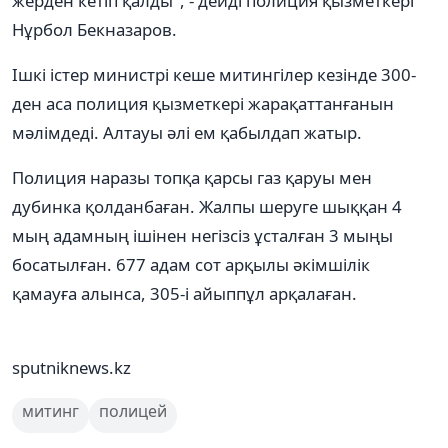
жерден кетіп қалды", - дейді полиция қызметкері
Нұрбол Бекназаров.
Ішкі істер министрі кеше митингілер кезінде 300-
ден аса полиция қызметкері жарақаттанғанын
мәлімдеді. Алтауы әлі ем қабылдап жатыр.
Полиция наразы топқа қарсы газ қаруы мен
дубинка қолданбаған. Жалпы шеруге шыққан 4
мың адамның ішінен негізсіз ұсталған 3 мыңы
босатылған. 677 адам сот арқылы әкімшілік
қамауға алынса, 305-і айыппұл арқалаған.
sputniknews.kz
митинг
полицей