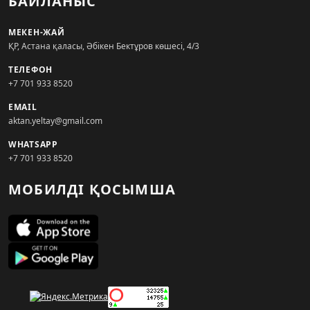
БАЙЛАНЫС
МЕКЕН-ЖАЙ
ҚР, Астана қаласы, Әбікен Бектұров көшесі, 4/3
ТЕЛЕФОН
+7 701 933 8520
EMAIL
aktan.yeltay@gmail.com
WHATSAPP
+7 701 933 8520
МОБИЛДІ ҚОСЫМША