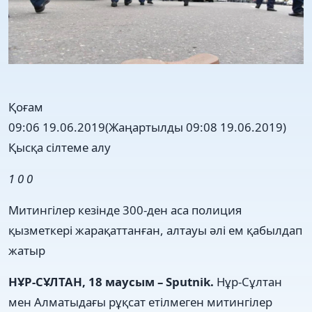
Қоғам
09:06 19.06.2019
(Жаңартылды 09:08 19.06.2019)
Қысқа сілтеме алу
1
0
0
Митингілер кезінде 300-ден аса полиция
қызметкері жарақаттанған, алтауы әлі ем қабылдап
жатыр
НҰР-СҰЛТАН, 18 маусым – Sputnik.
Нұр-Сұлтан
мен Алматыдағы рұқсат етілмеген митингілер