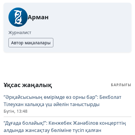
Арман
Журналист
Автор мақалалары
Ұқсас жаңалық
БАРЛЫҒЫ
“Әрқайсысының өмірімде өз орны бар”: Бекболат
Тілеухан халыққа үш әйелін таныстырды
Бүгін, 13:48
“Дұғада болайық!”: Кенжебек Жанәбілов концерттің
алдында жансақтау бөліміне түсіп қалған