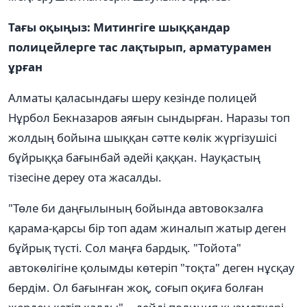
Тағы оқыңыз: Митингіге шыққандар
полицейлерге тас лақтырып, арматурамен
ұрған
Алматы қаласындағы шеру кезінде полицей
Нұрбол Бекназаров аяғын сындырған. Наразы топ
жолдың бойына шыққан сәтте көлік жүргізушісі
бұйрыққа бағынбай әдейі қаққан. Науқастың
тізесіне дереу ота жасалды.
"Төле би даңғылының бойында автовокзалға
қарама-қарсы бір топ адам жиналып жатыр деген
бұйрық түсті. Сол маңға бардық. "Тойота"
автокөлігіне қолымды көтеріп "тоқта" деген нұсқау
бердім. Ол бағынған жоқ, соғып оқиға болған