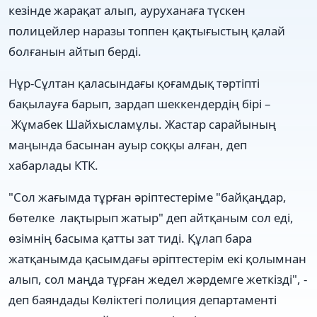
кезінде жарақат алып, ауруханаға түскен
полицейлер наразы топпен қақтығыстың қалай
болғанын айтып берді.
Нұр-Сұлтан қаласындағы қоғамдық тәртіпті
бақылауға барып, зардап шеккендердің бірі –
Жұмабек Шайхысламұлы. Жастар сарайының
маңында басынан ауыр соққы алған, деп
хабарлады КТК.
"Сол жағымда тұрған әріптестеріме "байқаңдар,
бөтелке лақтырып жатыр" деп айтқаным сол еді,
өзімнің басыма қатты зат тиді. Құлап бара
жатқанымда қасымдағы әріптестерім екі қолымнан
алып, сол маңда тұрған жедел жәрдемге жеткізді", -
деп баяндады Көліктегі полиция департаменті