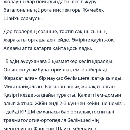
жолаушылар пойызындағы ілесіп жүру
баталонының І рота инспекторы Жұмабек
Шайхысламұлы.
Дәрігерлердің сөзінше, тәртіп сақшысының
жарақаты орташа деңгейде. Өміріне қауіп жоқ.
Алдағы апта қатарға қайта қосылады.
"Біздің ауруханаға 3 қызметкер келіп қаралды.
Оның екеуі амбулаториялық емге жіберілді.
Жарақат алған бір науқас бөлімшеге жатқызылды.
Миы шайқалған. Басынан ашық жарақат алған.
Қазіргі кезде жағдайы тұрақты. Қажетті ем-домын
алып жатыр. Жібін енді 2-3 күннен кейін шешеміз",
- дейді ҚР ІІМ емханасы бар орталық госпиталі
травматология-ортопедия бөлімшесінің
меңгерушісі Жансерік Шаухымбердиев.