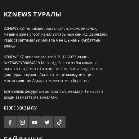
KZNEWS ТУРАЛЫ
KZNEWS.KZ - еліміздегі басты саяси, экономикалық,
мәдени және спорт жаңалықтарының сенімді дереккөзі.
Үздік сараптамалық мақала мен шынайы сұқбаттың
алаңы.
KZNEWS.KZ ақпарат агенттігі 29.12.2023 жылғы
№KZ64VPY00084819 Мерзімді баспасөз басылымын,
ақпараттық агенттікті және желілік басылымды есепке
қою туралы куәлігі, Ақпарат және коммуникация
министрлігінің Ақпарат комитетімен берілген.
Бұл желілік ресурстың ақпараттық өнімдері 18 жастан
асқан азаматтарға арналған.
БІЗГЕ ЖАЗЫЛУ