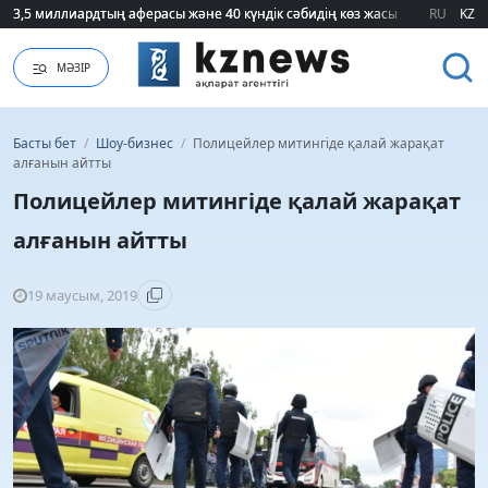
3,5 миллиардтың аферасы және 40 күндік сәбидің көз жасы: Медицинад
3,5 миллиардтың аферасы және 40 күндік сәбидің көз жасы: Медицинад
RU
KZ
МӘЗІР
Басты бет
/
Шоу-бизнес
/
Полицейлер митингіде қалай жарақат
алғанын айтты
Полицейлер митингіде қалай жарақат
алғанын айтты
19 маусым, 2019