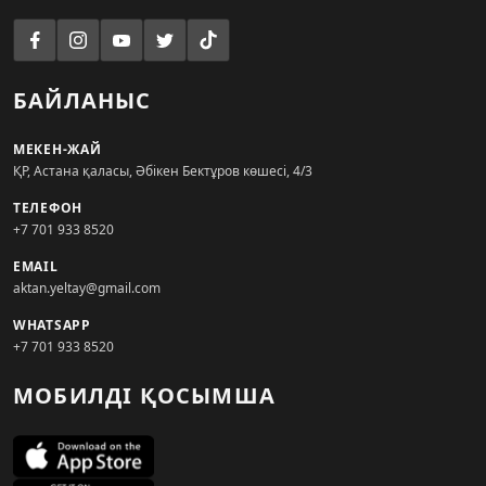
БАЙЛАНЫС
МЕКЕН-ЖАЙ
ҚР, Астана қаласы, Әбікен Бектұров көшесі, 4/3
ТЕЛЕФОН
+7 701 933 8520
EMAIL
aktan.yeltay@gmail.com
WHATSAPP
+7 701 933 8520
МОБИЛДІ ҚОСЫМША