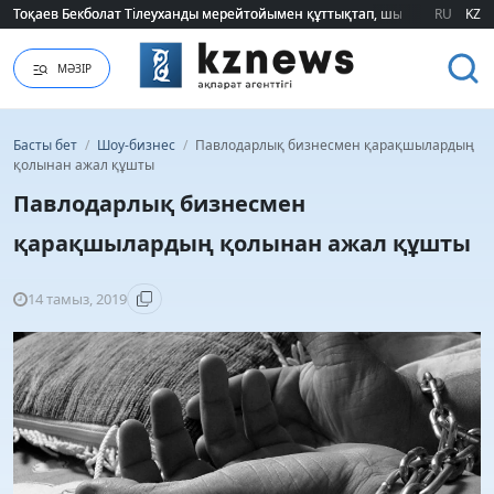
Тоқаев Бекболат Тілеуханды мерейтойымен құттықтап, шығармашылық т
Тоқаев Бекболат Тілеуханды мерейтойымен құттықтап, шығармашылық т
RU
KZ
МӘЗІР
Басты бет
/
Шоу-бизнес
/
Павлодарлық бизнесмен қарақшылардың
қолынан ажал құшты
Павлодарлық бизнесмен
қарақшылардың қолынан ажал құшты
14 тамыз, 2019