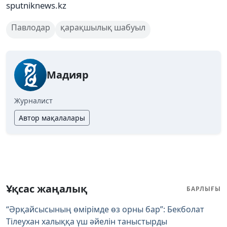
sputniknews.kz
Павлодар
қарақшылық шабуыл
Мадияр
Журналист
Автор мақалалары
Ұқсас жаңалық
БАРЛЫҒЫ
“Әрқайсысының өмірімде өз орны бар”: Бекболат
Тілеухан халыққа үш әйелін таныстырды