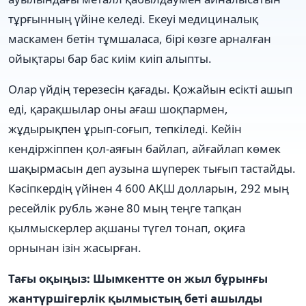
тұрғынның үйіне келеді. Екеуі медициналық
маскамен бетін тұмшаласа, бірі көзге арналған
ойықтары бар бас киім киіп алыпты.
Олар үйдің терезесін қағады. Қожайын есікті ашып
еді, қарақшылар оны ағаш шоқпармен,
жұдырықпен ұрып-соғып, тепкіледі. Кейін
кендіржіппен қол-аяғын байлап, айғайлап көмек
шақырмасын деп аузына шүперек тығып тастайды.
Кәсіпкердің үйінен 4 600 АҚШ долларын, 292 мың
ресейлік рубль және 80 мың теңге тапқан
қылмыскерлер ақшаны түгел тонап, оқиға
орнынан ізін жасырған.
Тағы оқыңыз: Шымкентте он жыл бұрынғы
жантүршігерлік қылмыстың беті ашылды