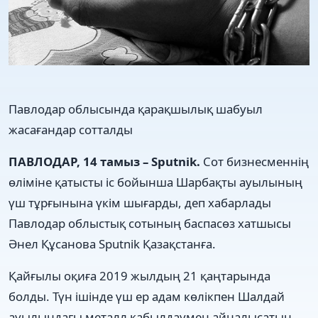
Павлодар облысында қарақшылық шабуыл
жасағандар сотталды
ПАВЛОДАР, 14 тамыз – Sputnik.
Сот бизнесменнің
өліміне қатысты іс бойынша Шарбақты ауылының
үш тұрғынына үкім шығарды, деп хабарлады
Павлодар облыстық сотының баспасөз хатшысы
Әнел Құсанова Sputnik Қазақстанға.
Қайғылы оқиға 2019 жылдың 21 қаңтарында
болды. Түн ішінде үш ер адам көлікпен Шалдай
ауылындағы металл қабылдаумен айналысатын