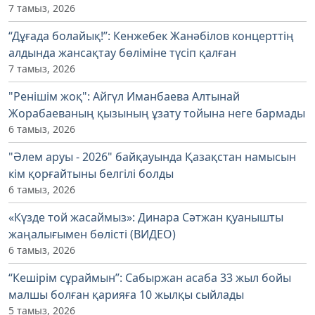
7 тамыз, 2026
“Дұғада болайық!”: Кенжебек Жанәбілов концерттің
алдында жансақтау бөліміне түсіп қалған
7 тамыз, 2026
"Ренішім жоқ": Айгүл Иманбаева Алтынай
Жорабаеваның қызының ұзату тойына неге бармады
6 тамыз, 2026
"Әлем аруы - 2026" байқауында Қазақстан намысын
кім қорғайтыны белгілі болды
6 тамыз, 2026
«Күзде той жасаймыз»: Динара Сәтжан қуанышты
жаңалығымен бөлісті (ВИДЕО)
6 тамыз, 2026
“Кешірім сұраймын”: Сабыржан асаба 33 жыл бойы
малшы болған қарияға 10 жылқы сыйлады
5 тамыз, 2026