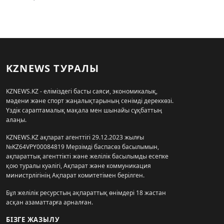
KZNEWS ТУРАЛЫ
KZNEWS.KZ - еліміздегі басты саяси, экономикалық,
мәдени және спорт жаңалықтарының сенімді дереккөзі.
Үздік сараптамалық мақала мен шынайы сұқбаттың
алаңы.
KZNEWS.KZ ақпарат агенттігі 29.12.2023 жылғы
№KZ64VPY00084819 Мерзімді баспасөз басылымын,
ақпараттық агенттікті және желілік басылымды есепке
қою туралы куәлігі, Ақпарат және коммуникация
министрлігінің Ақпарат комитетімен берілген.
Бұл желілік ресурстың ақпараттық өнімдері 18 жастан
асқан азаматтарға арналған.
БІЗГЕ ЖАЗЫЛУ