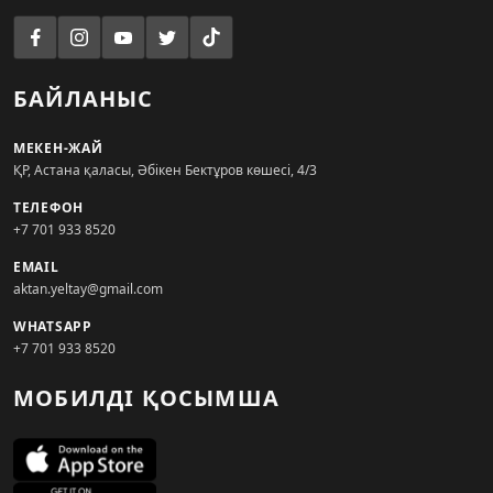
БАЙЛАНЫС
МЕКЕН-ЖАЙ
ҚР, Астана қаласы, Әбікен Бектұров көшесі, 4/3
ТЕЛЕФОН
+7 701 933 8520
EMAIL
aktan.yeltay@gmail.com
WHATSAPP
+7 701 933 8520
МОБИЛДІ ҚОСЫМША