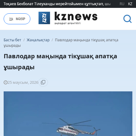
Тоқаев Бекболат Тілеуханды мерейтойымен құттықтап, шығармашылық т
Тоқаев Бекболат Тілеуханды мерейтойымен құттықтап, шығармашылық т
RU
KZ
МӘЗІР
Басты бет
/
Жаңалықтар
/
Павлодар маңында тікұшақ апатқа
ұшырады
Павлодар маңында тікұшақ апатқа
ұшырады
25 маусым, 2026