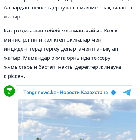
Ал зардап шеккендер туралы мәлімет нақтыланып
жатыр.
Қазір оқиғаның себебі мен мән-жайын Көлік
министрлігінің көліктегі оқиғалар мен
инциденттерді тергеу департаменті анықтап
жатыр. Мамандар оқиға орнында тексеру
жұмыстарын бастап, нақты деректер жинауға
кіріскен.