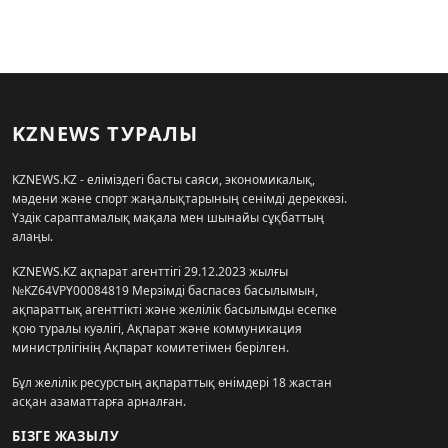
KZNEWS ТУРАЛЫ
KZNEWS.KZ - еліміздегі басты саяси, экономикалық,
мәдени және спорт жаңалықтарының сенімді дереккөзі.
Үздік сараптамалық мақала мен шынайы сұқбаттың
алаңы.
KZNEWS.KZ ақпарат агенттігі 29.12.2023 жылғы
№KZ64VPY00084819 Мерзімді баспасөз басылымын,
ақпараттық агенттікті және желілік басылымды есепке
қою туралы куәлігі, Ақпарат және коммуникация
министрлігінің Ақпарат комитетімен берілген.
Бұл желілік ресурстың ақпараттық өнімдері 18 жастан
асқан азаматтарға арналған.
БІЗГЕ ЖАЗЫЛУ