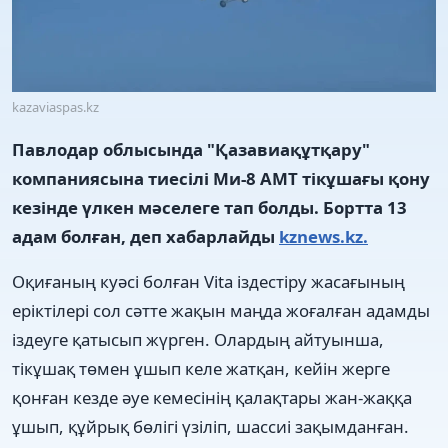
kazaviaspas.kz
Павлодар облысында "Қазавиақұтқару"
компаниясына тиесілі Ми-8 АМТ тікұшағы қону
кезінде үлкен мәселеге тап болды. Бортта 13
адам болған, деп хабарлайды
kznews.kz.
Оқиғаның куәсі болған Vita іздестіру жасағының
еріктілері сол сәтте жақын маңда жоғалған адамды
іздеуге қатысып жүрген. Олардың айтуынша,
тікұшақ төмен ұшып келе жатқан, кейін жерге
қонған кезде әуе кемесінің қалақтары жан-жаққа
ұшып, құйрық бөлігі үзіліп, шассиі зақымданған.