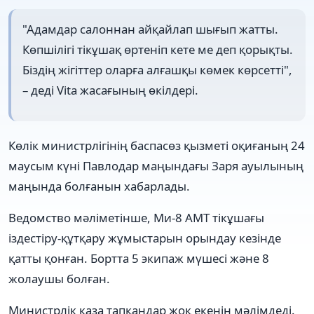
"Адамдар салоннан айқайлап шығып жатты.
Көпшілігі тікұшақ өртеніп кете ме деп қорықты.
Біздің жігіттер оларға алғашқы көмек көрсетті",
– деді Vita жасағының өкілдері.
Көлік министрлігінің баспасөз қызметі оқиғаның 24
маусым күні Павлодар маңындағы Заря ауылының
маңында болғанын хабарлады.
Ведомство мәліметінше, Ми-8 АМТ тікұшағы
іздестіру-құтқару жұмыстарын орындау кезінде
қатты қонған. Бортта 5 экипаж мүшесі және 8
жолаушы болған.
Министрлік қаза тапқандар жоқ екенін мәлімдеді.