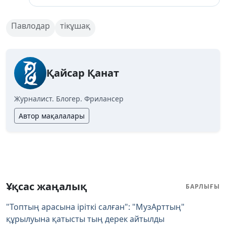
Павлодар
тікұшақ
Қайсар Қанат
Журналист. Блогер. Фрилансер
Автор мақалалары
Ұқсас жаңалық
БАРЛЫҒЫ
"Топтың арасына іріткі салған": "МузАрттың"
құрылуына қатысты тың дерек айтылды