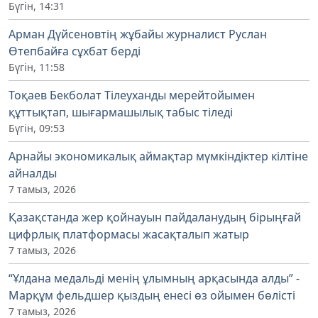
Бүгін, 14:31
Арман Дүйсеновтің жұбайы журналист Руслан
Өтепбайға сұхбат берді
Бүгін, 11:58
Тоқаев Бекболат Тілеуханды мерейтойымен
құттықтап, шығармашылық табыс тіледі
Бүгін, 09:53
Арнайы экономикалық аймақтар мүмкіндіктер кілтіне
айналды
7 тамыз, 2026
Қазақстанда жер қойнауын пайдаланудың бірыңғай
цифрлық платформасы жасақталып жатыр
7 тамыз, 2026
“Ұлдана медальді менің ұлымның арқасында алды” -
Марқұм фельдшер қыздың енесі өз ойымен бөлісті
7 тамыз, 2026