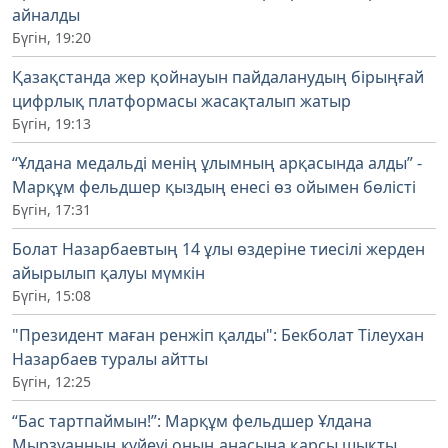
айналды
Бүгін, 19:20
Қазақстанда жер қойнауын пайдаланудың бірыңғай
цифрлық платформасы жасақталып жатыр
Бүгін, 19:13
“Ұлдана медальді менің ұлымның арқасында алды” -
Марқұм фельдшер қыздың енесі өз ойымен бөлісті
Бүгін, 17:31
Болат Назарбаевтың 14 ұлы өздеріне тиесілі жерден
айырылып қалуы мүмкін
Бүгін, 15:08
"Президент маған ренжіп қалды": Бекболат Тілеухан
Назарбаев туралы айтты
Бүгін, 12:25
“Бас тартпаймын!”: Марқұм фельдшер Ұлдана
Мырзуанның күйеуі оның анасына қарсы шықты