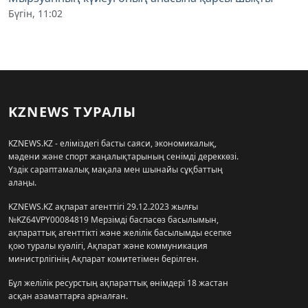
Бүгін, 11:02
KZNEWS ТУРАЛЫ
KZNEWS.KZ - еліміздегі басты саяси, экономикалық,
мәдени және спорт жаңалықтарының сенімді дереккөзі.
Үздік сараптамалық мақала мен шынайы сұқбаттың
алаңы.
KZNEWS.KZ ақпарат агенттігі 29.12.2023 жылғы
№KZ64VPY00084819 Мерзімді баспасөз басылымын,
ақпараттық агенттікті және желілік басылымды есепке
қою туралы куәлігі, Ақпарат және коммуникация
министрлігінің Ақпарат комитетімен берілген.
Бұл желілік ресурстың ақпараттық өнімдері 18 жастан
асқан азаматтарға арналған.