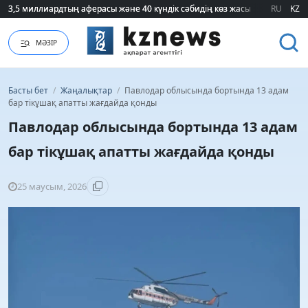
3,5 миллиардтың аферасы және 40 күндік сәбидің көз жасы: Медицинад
3,5 миллиардтың аферасы және 40 күндік сәбидің көз жасы: Медицинад
RU
KZ
МӘЗІР
Басты бет
/
Жаңалықтар
/
Павлодар облысында бортында 13 адам
бар тікұшақ апатты жағдайда қонды
Павлодар облысында бортында 13 адам
бар тікұшақ апатты жағдайда қонды
25 маусым, 2026