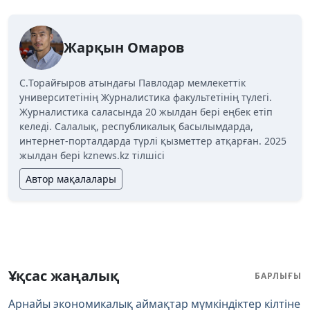
Жарқын Омаров
C.Торайғыров атындағы Павлодар мемлекеттік
университетінің Журналистика факультетінің түлегі.
Журналистика саласында 20 жылдан бері еңбек етіп
келеді. Салалық, республикалық басылымдарда,
интернет-порталдарда түрлі қызметтер атқарған. 2025
жылдан бері kznews.kz тілшісі
Автор мақалалары
Ұқсас жаңалық
БАРЛЫҒЫ
Арнайы экономикалық аймақтар мүмкіндіктер кілтіне