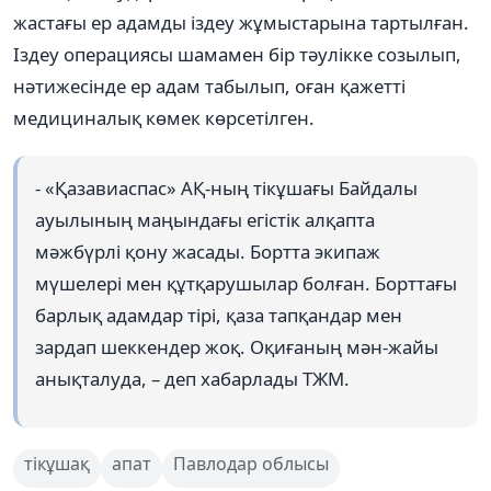
жастағы ер адамды іздеу жұмыстарына тартылған.
Іздеу операциясы шамамен бір тәулікке созылып,
нәтижесінде ер адам табылып, оған қажетті
медициналық көмек көрсетілген.
- «Қазавиаспас» АҚ-ның тікұшағы Байдалы
ауылының маңындағы егістік алқапта
мәжбүрлі қону жасады. Бортта экипаж
мүшелері мен құтқарушылар болған. Борттағы
барлық адамдар тірі, қаза тапқандар мен
зардап шеккендер жоқ. Оқиғаның мән-жайы
анықталуда, – деп хабарлады ТЖМ.
тікұшақ
апат
Павлодар облысы