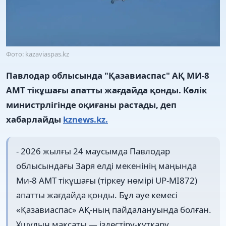
Фото: kazaviaspas.kz
Павлодар облысында "Қазавиаспас" АҚ МИ-8
АМТ тікұшағы апатты жағдайда қонды. Көлік
министрлігінде оқиғаны растады, деп
хабарлайды
kznews.kz.
- 2026 жылғы 24 маусымда Павлодар
облысындағы Заря елді мекенінің маңында
Ми-8 АМТ тікұшағы (тіркеу нөмірі UP-MI872)
апатты жағдайда қонды. Бұл әуе кемесі
«Қазавиаспас» АҚ-ның пайдалануында болған.
Ұшудың мақсаты — іздестіру-құтқару