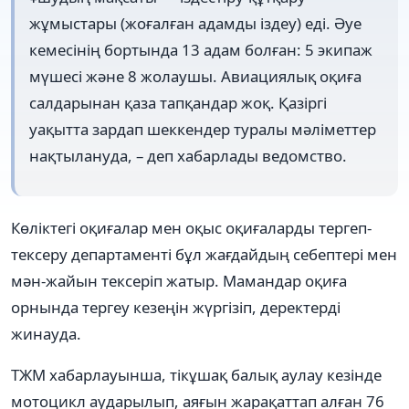
жұмыстары (жоғалған адамды іздеу) еді. Әуе
кемесінің бортында 13 адам болған: 5 экипаж
мүшесі және 8 жолаушы. Авиациялық оқиға
салдарынан қаза тапқандар жоқ. Қазіргі
уақытта зардап шеккендер туралы мәліметтер
нақтылануда, – деп хабарлады ведомство.
Көліктегі оқиғалар мен оқыс оқиғаларды тергеп-
тексеру департаменті бұл жағдайдың себептері мен
мән-жайын тексеріп жатыр. Мамандар оқиға
орнында тергеу кезеңін жүргізіп, деректерді
жинауда.
ТЖМ хабарлауынша, тікұшақ балық аулау кезінде
мотоцикл аударылып, аяғын жарақаттап алған 76