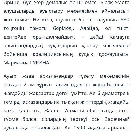
Әрине, бұл жер демалыс орны емес. Бірақ жалға
алушыларды ауыстыру мәселесімен айналысып
жатырмыз. Өйткені, тәулігіне бір сотталушыға 680
теңгенің тамағы беріледі. Алайда, ол тиісті
деңгейде орындалмайды», - дейді Қамауға
алынғандардың құқықтарын қорғау мәселелері
бойынша коалициясының құқық қорғаушысы
Марианна ГУРИНА.
Ауыр жаза арқалағандар түзету мекемесінің
осыдан 2 ай бұрын тағайындалған жаңа басшысы
жағдайды жақсартар деген үмітте. Ал 6 диаметрлік
темірді асқазандарына тыққан жігіттердің жағдайы
қазір қалыпты. Жалпы, Алматы облысында алты
түрме болса, солардың төртеуі осы Заречный
ауылында орналасқан. Ал 1500 адамға арналып