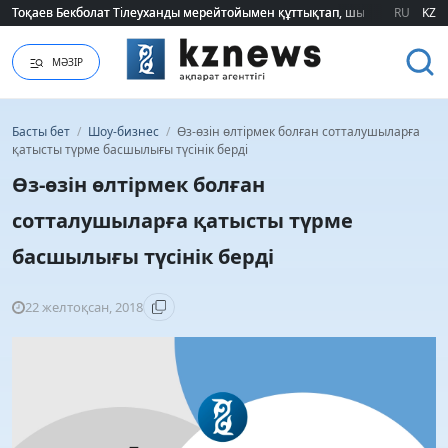
Тоқаев Бекболат Тілеуханды мерейтойымен құттықтап, шығармашылық т
Тоқаев Бекболат Тілеуханды мерейтойымен құттықтап, шығармашылық т
RU
KZ
МӘЗІР
Басты бет
/
Шоу-бизнес
/
Өз-өзін өлтірмек болған сотталушыларға
қатысты түрме басшылығы түсінік берді
Өз-өзін өлтірмек болған
сотталушыларға қатысты түрме
басшылығы түсінік берді
22 желтоқсан, 2018