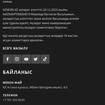
алаңы.
KZNEWS.KZ ақпарат агенттігі 29.12.2023 жылғы
№KZ64VPY00084819 Мерзімді баспасөз басылымын,
ақпараттық агенттікті және желілік басылымды есепке
қою туралы куәлігі, Ақпарат және коммуникация
министрлігінің Ақпарат комитетімен берілген.
Бұл желілік ресурстың ақпараттық өнімдері 18 жастан
асқан азаматтарға арналған.
БІЗГЕ ЖАЗЫЛУ
БАЙЛАНЫС
МЕКЕН-ЖАЙ
ҚР, Астана қаласы, Әбікен Бектұров көшесі, 4/3
ТЕЛЕФОН
+7 701 933 8520