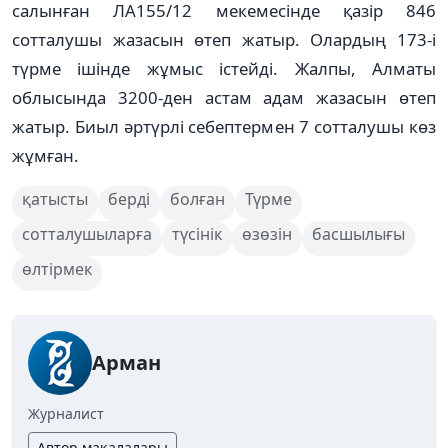
салынған ЛА155/12 мекемесінде қазір 846
сотталушы жазасын өтеп жатыр. Олардың 173-і
түрме ішінде жұмыс істейді. Жалпы, Алматы
облысында 3200-ден астам адам жазасын өтеп
жатыр. Биыл әртүрлі себептермен 7 сотталушы көз
жұмған.
қатысты
берді
болған
Түрме
сотталушыларға
түсінік
өзөзін
басшылығы
өлтірмек
Арман
Журналист
Автор мақалалары