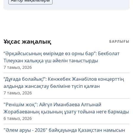
Ұқсас жаңалық
БАРЛЫҒЫ
“Әрқайсысының өмірімде өз орны бар”: Бекболат
Тілеухан халыққа үш әйелін таныстырды
7 тамыз, 2026
“Дұғада болайық!”: Кенжебек Жанәбілов концерттің
алдында жансақтау бөліміне түсіп қалған
7 тамыз, 2026
"Ренішім жоқ": Айгүл Иманбаева Алтынай
Жорабаеваның қызының ұзату тойына неге бармады
6 тамыз, 2026
"Әлем аруы - 2026" байқауында Қазақстан намысын