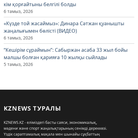
кім қорғайтыны белгілі болды
6 тамыз, 2026
«Күзде той жасаймыз»: Динара Сәтжан қуанышты
жаңалығымен бөлісті (ВИДЕО)
6 тамыз, 2026
“Кешірім сұраймын”: Сабыржан асаба 33 жыл бойы
малшы болған қарияға 10 жылқы сыйлады
5 тамыз, 2026
KZNEWS ТУРАЛЫ
KZNEWS.KZ - еліміздегі басты саяси, экономикалық,
мәдени және спорт жаңалықтарының сенімді дереккөзі.
Үздік сараптамалық мақала мен шынайы сұқбаттың