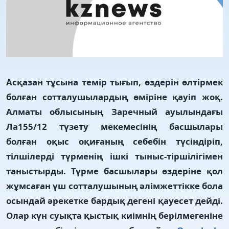
Асқазан тұсына темір тығып, өздерін өлтірмек
болған сотталушылардың өміріне қауіп жоқ.
Алматы облысының Заречный ауылындағы
Ла155/12 түзету мекемесінің басшылары
болған оқыс оқиғаның себебін түсіндіріп,
тілшілерді түрменің ішкі тыныс-тіршілігімен
таныстырды. Түрме басшылары өздеріне қол
жұмсаған үш сотталушының әлімжеттікке бола
осындай әрекетке бардық дегені қауесет дейді.
Олар күн суықта қыстық киімнің берілмегеніне