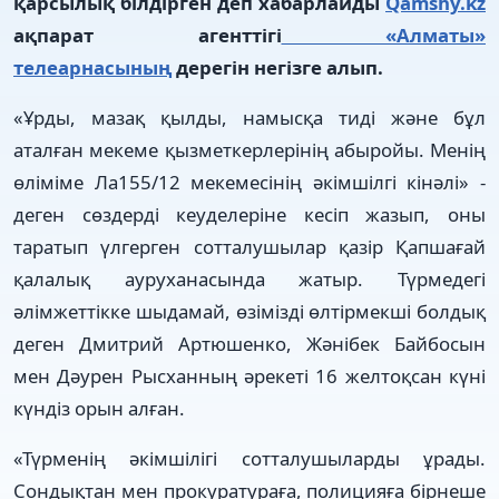
қарсылық білдірген деп хабарлайды
Qamshy.kz
ақпарат агенттігі
«Алматы»
телеарнасының
дерегін негізге алып.
«Ұрды, мазақ қылды, намысқа тиді және бұл
аталған мекеме қызметкерлерінің абыройы. Менің
өліміме Ла155/12 мекемесінің әкімшілгі кінәлі» -
деген сөздерді кеуделеріне кесіп жазып, оны
таратып үлгерген сотталушылар қазір Қапшағай
қалалық ауруханасында жатыр. Түрмедегі
әлімжеттікке шыдамай, өзімізді өлтірмекші болдық
деген Дмитрий Артюшенко, Жәнібек Байбосын
мен Дәурен Рысханның әрекеті 16 желтоқсан күні
күндіз орын алған.
«Түрменің әкімшілігі сотталушыларды ұрады.
Сондықтан мен прокуратураға, полицияға бірнеше