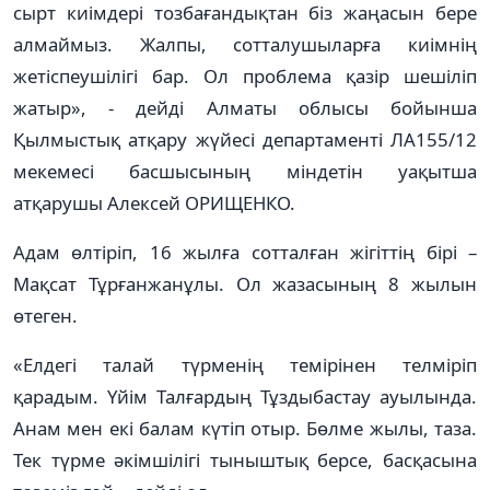
сырт киімдері тозбағандықтан біз жаңасын бере
алмаймыз. Жалпы, сотталушыларға киімнің
жетіспеушілігі бар. Ол проблема қазір шешіліп
жатыр», - дейді Алматы облысы бойынша
Қылмыстық атқару жүйесі департаменті ЛА155/12
мекемесі басшысының міндетін уақытша
атқарушы Алексей ОРИЩЕНКО.
Адам өлтіріп, 16 жылға сотталған жігіттің бірі –
Мақсат Тұрғанжанұлы. Ол жазасының 8 жылын
өтеген.
«Елдегі талай түрменің темірінен телміріп
қарадым. Үйім Талғардың Тұздыбастау ауылында.
Анам мен екі балам күтіп отыр. Бөлме жылы, таза.
Тек түрме әкімшілігі тыныштық берсе, басқасына