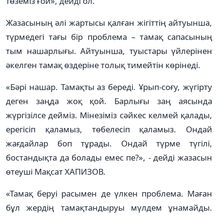
төземіз ғой», дейді ол.
Жазасының әлі жартысы қалған жігіттің айтуынша,
түрмедегі тағы бір проблема – тамақ сапасының
тым нашарлығы. Айтуынша, туыстары үйлерінен
әкелген тамақ өздеріне толық тимейтін көрінеді.
«Бәрі нашар. Тамақты аз береді. Ұрып-соғу, жүгірту
деген заңда жоқ қой. Барлығы заң аясында
жүргізілсе дейміз. Мінезіміз сәйкес келмей қалады,
ерегісіп қаламыз, төбелесіп қаламыз. Ондай
жағдайлар боп тұрады. Ондай түрме түгілі,
бостандықта да болады емес пе?», - дейді жазасын
өтеуші Мақсат ХАПИЗОВ.
«Тамақ беруі расымен де үлкен проблема. Маған
бұл жердің тамақтандыруы мүлдем ұнамайды.