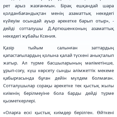
рет арыз жазғанмын. Бірақ ешқандай шара
қолданбағандықтан менің азаматтық некедегі
күйеуім осындай ауыр әрекетке барып отыр», -
дейді сотталушы Д.Артюшенконың азаматтық
некедегі жұбайы Ксения.
Қазір тыйым салынған заттардың
қапастағылардың қолына қалай түскені анықталып
жатыр. Ал түрме басшыларының мәліметінше,
ұрып-соғу, күш көрсету сынды әлімжеттік мекеме
қабырғасында бұған дейін мүлдем болмаған.
Сотталушылар сорақы әрекетке тек қыстық жылы
киімнің берілмеуіне бола барды дейді түрме
қызметкерлері.
«Оларға ескі қыстық киімдер берілген. Өйткені