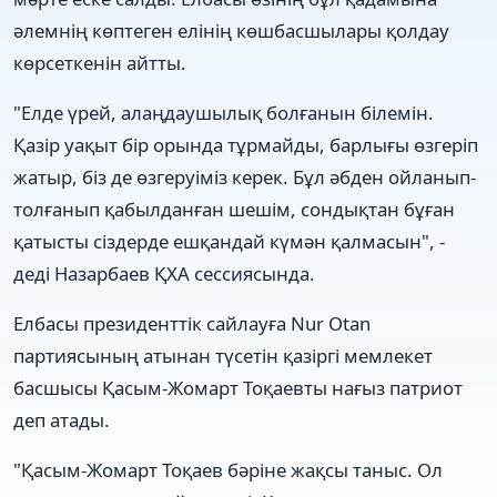
әлемнің көптеген елінің көшбасшылары қолдау
көрсеткенін айтты.
"Елде үрей, алаңдаушылық болғанын білемін.
Қазір уақыт бір орында тұрмайды, барлығы өзгеріп
жатыр, біз де өзгеруіміз керек. Бұл әбден ойланып-
толғанып қабылданған шешім, сондықтан бұған
қатысты сіздерде ешқандай күмән қалмасын", -
деді Назарбаев ҚХА сессиясында.
Елбасы президенттік сайлауға Nur Otan
партиясының атынан түсетін қазіргі мемлекет
басшысы Қасым-Жомарт Тоқаевты нағыз патриот
деп атады.
"Қасым-Жомарт Тоқаев бәріне жақсы таныс. Ол