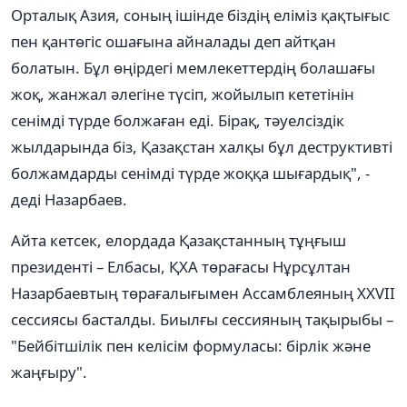
Орталық Азия, соның ішінде біздің еліміз қақтығыс
пен қантөгіс ошағына айналады деп айтқан
болатын. Бұл өңірдегі мемлекеттердің болашағы
жоқ, жанжал әлегіне түсіп, жойылып кететінін
сенімді түрде болжаған еді. Бірақ, тәуелсіздік
жылдарында біз, Қазақстан халқы бұл деструктивті
болжамдарды сенімді түрде жоққа шығардық", -
деді Назарбаев.
Айта кетсек, елордада Қазақстанның тұңғыш
президенті – Елбасы, ҚХА төрағасы Нұрсұлтан
Назарбаевтың төрағалығымен Ассамблеяның XXVII
сессиясы басталды. Биылғы сессияның тақырыбы –
"Бейбітшілік пен келісім формуласы: бірлік және
жаңғыру".