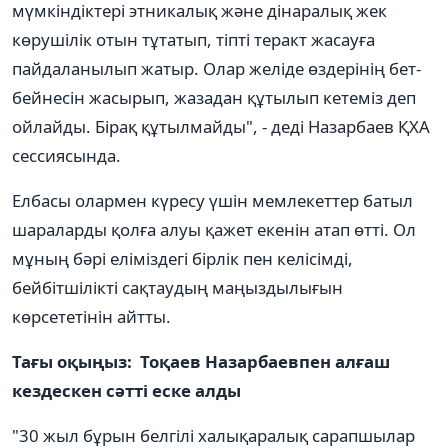
мүмкіндіктері этникалық және дінаралық жек
көрушілік отын тұтатып, тіпті теракт жасауға
пайдаланылып жатыр. Олар желіде өздерінің бет-
бейнесін жасырып, жазадан құтылып кетеміз деп
ойлайды. Бірақ құтылмайды", - деді Назарбаев ҚХА
сессиясында.
Елбасы олармен күресу үшін мемлекеттер батыл
шараларды қолға алуы қажет екенін атап өтті. Ол
мұның бәрі еліміздегі бірлік пен келісімді,
бейбітшілікті сақтаудың маңыздылығын
көрсететінін айтты.
Тағы оқыңыз: Тоқаев Назарбаевпен алғаш
кездескен cәтті еске алды
"30 жыл бұрын белгілі халықаралық сарапшылар