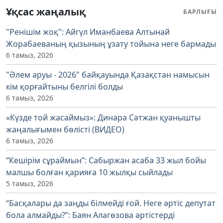
Ұқсас жаңалық
БАРЛЫҒЫ
"Ренішім жоқ": Айгүл Иманбаева Алтынай
Жорабаеваның қызының ұзату тойына неге бармады
6 тамыз, 2026
"Әлем аруы - 2026" байқауында Қазақстан намысын
кім қорғайтыны белгілі болды
6 тамыз, 2026
«Күзде той жасаймыз»: Динара Сәтжан қуанышты
жаңалығымен бөлісті (ВИДЕО)
6 тамыз, 2026
“Кешірім сұраймын”: Сабыржан асаба 33 жыл бойы
малшы болған қарияға 10 жылқы сыйлады
5 тамыз, 2026
“Басқалары да заңды білмейді ғой. Неге әртіс депутат
бола алмайды?”: Баян Алагөзова әртістерді