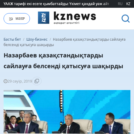
ҮААЖ тарифі екі есеге қымбаттайды: Үкімет қандай уәж айтады?
ҮААЖ тарифі екі есеге қымбаттайды: Үкімет қандай уәж айтады?
RU
KZ
МӘЗІР
Басты бет
/
Шоу-бизнес
/
Назарбаев қазақстандықтарды сайлауға
белсенді қатысуға шақырды
Назарбаев қазақстандықтарды
сайлауға белсенді қатысуға шақырды
29 сәуір, 2019