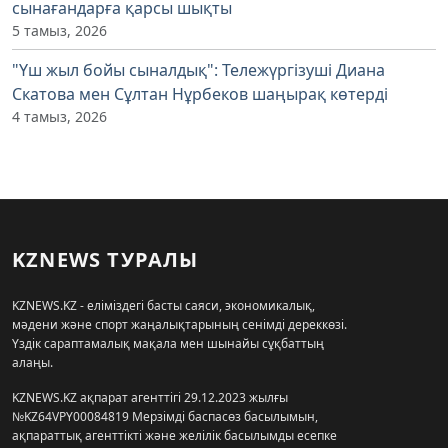
сынағандарға қарсы шықты
5 тамыз, 2026
"Үш жыл бойы сыналдық": Тележүргізуші Диана
Скатова мен Сұлтан Нұрбеков шаңырақ көтерді
4 тамыз, 2026
KZNEWS ТУРАЛЫ
KZNEWS.KZ - еліміздегі басты саяси, экономикалық,
мәдени және спорт жаңалықтарының сенімді дереккөзі.
Үздік сараптамалық мақала мен шынайы сұқбаттың
алаңы.
KZNEWS.KZ ақпарат агенттігі 29.12.2023 жылғы
№KZ64VPY00084819 Мерзімді баспасөз басылымын,
ақпараттық агенттікті және желілік басылымды есепке