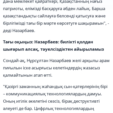
дана мемлекет қайраткері, Қазақстанның нағыз
патриоты, елімізді басқаруға әбден лайық. Барша
қазақстандықты сайлауға белсенді қатысуға және
бірлігімізді тағы бір мәрте көрсетуге шақырамын", -
деді Назарбаев.
Тағы оқыңыз: Назарбаев: билікті қолдан
шығарып алсақ, тәуелсіздіктен айырыламыз
Сондай-ақ, Нұрсұлтан Назарбаев желі арқылы арам
пиғылын іске асырғысы келетіндердің жазасыз
қалмайтынын атап өтті.
"Қазіргі заманның жаһандық сын-қатерлерінің бірі
– коммуникациялық технологиялардың дамуы.
Оның игілік әкелетіні сөзсіз, бірақ деструктивті
әлеуеті де бар. Цифрлық технологиялардың