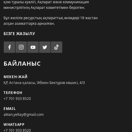
қою туралы куәлігі, Ақпарат және коммуникация
министрлігінің Ақпарат комитетімен берілген.
Бұл желілік ресурстың ақпараттық өнімдері 18 жастан
асқан азаматтарға арналған.
БІЗГЕ ЖАЗЫЛУ
БАЙЛАНЫС
МЕКЕН-ЖАЙ
ҚР, Астана қаласы, Әбікен Бектұров көшесі, 4/3
ТЕЛЕФОН
+7 701 933 8520
EMAIL
aktan.yeltay@gmail.com
WHATSAPP
+7 701 933 8520