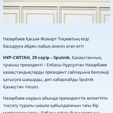
Назарбаев Қасым-Жомарт Тоқаевтың елді
басқаруға әбден лайық екенін атап өтті
НҰР-СҰЛТАН, 29 сәуір – Sputnik.
Қазақстанның
тұңғыш президенті – Елбасы Нұрсұлтан Назарбаев
қазақстандықтарды президент сайлауына белсенді
қатысуға шақырды, деп хабарлайды Sputnik
Қазақстан тілшісі.
Назарбаев наурыз айында президенттік өкілеттігін
тоқтату туралы шешім қабылдағанын тағы бір
мәрте еске салды. Елбасы өзінің бұл қадамына