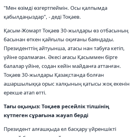
"Мен өзімді өзгертпеймін. Осы қалпымда
қабылдаңыздар", - деді Тоқаев.
Қасым-Жомарт Тоқаев 30-жылдары өз отбасының
басынан өткен қайғылы оқиғаны баяндады.
Президенттің айтуынша, атасы нан табуға кетіп,
үйіне оралмаған. Әкесі ағасы Қасыммен бірге
балалар үйіне, содан кейін майданға аттанған.
Тоқаев 30-жылдары Қазақстанда болған
ашаршылыққа орыс халқының қатысы жоқ екенін
ерекше атап өтті.
Тағы оқыңыз: Тоқаев ресейлік тілшінің
күтпеген сұрағына жауап берді
Президент алғашқыда ел басқару үйреншікті