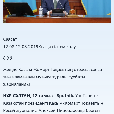
Саясат
12:08 12.08.2019
Қысқа сілтеме алу
0
0
0
Желіде Қасым-Жомарт Тоқаевтың отбасы, саясат
және заманауи музыка туралы сұхбаты
жарияланды
НҰР-СҰЛТАН, 12 тамыз – Sputnik.
YouTube-те
Қазақстан президенті Қасым-Жомарт Тоқаевтың
Ресей журналисі Алексей Пивоваровқа берген