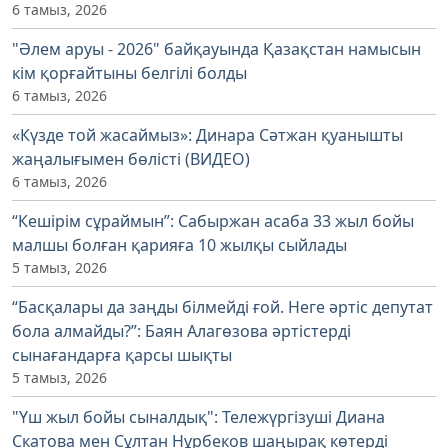
6 тамыз, 2026
"Әлем аруы - 2026" байқауында Қазақстан намысын
кім қорғайтыны белгілі болды
6 тамыз, 2026
«Күзде той жасаймыз»: Динара Сәтжан қуанышты
жаңалығымен бөлісті (ВИДЕО)
6 тамыз, 2026
“Кешірім сұраймын”: Сабыржан асаба 33 жыл бойы
малшы болған қарияға 10 жылқы сыйлады
5 тамыз, 2026
“Басқалары да заңды білмейді ғой. Неге әртіс депутат
бола алмайды?”: Баян Алагөзова әртістерді
сынағандарға қарсы шықты
5 тамыз, 2026
"Үш жыл бойы сыналдық": Тележүргізуші Диана
Скатова мен Сұлтан Нұрбеков шаңырақ көтерді