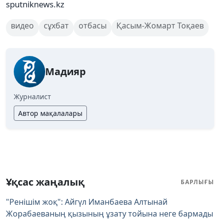
sputniknews.kz
видео
сұхбат
отбасы
Қасым-Жомарт Тоқаев
Мадияр
Журналист
Автор мақалалары
Ұқсас жаңалық
БАРЛЫҒЫ
"Ренішім жоқ": Айгүл Иманбаева Алтынай
Жорабаеваның қызының ұзату тойына неге бармады