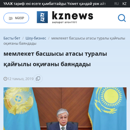
ҮААЖ тарифі екі есеге қымбаттайды: Үкімет қандай уәж айтады?
ҮААЖ тарифі екі есеге қымбаттайды: Үкімет қандай уәж айтады?
RU
KZ
МӘЗІР
Басты бет
/
Шоу-бизнес
/
мемлекет басшысы атасы туралы қайғылы
оқиғаны баяндады
мемлекет басшысы атасы туралы
қайғылы оқиғаны баяндады
12 тамыз, 2019