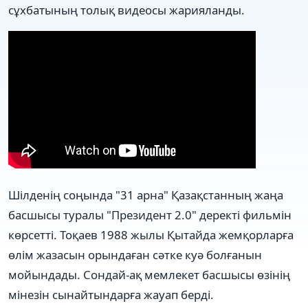
сұхбатының толық видеосы жарияланды.
Шілденің соңында "31 арна" Қазақстанның жаңа
басшысы туралы "Президент 2.0" деректі фильмін
көрсетті. Тоқаев 1988 жылы Қытайда жемқорларға
өлім жазасын орындаған сәтке куә болғанын
мойындады. Сондай-ақ мемлекет басшысы өзінің
мінезін сынайтындарға жауап берді.