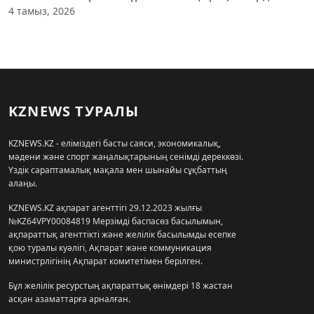
4 тамыз, 2026
KZNEWS ТУРАЛЫ
KZNEWS.KZ - еліміздегі басты саяси, экономикалық,
мәдени және спорт жаңалықтарының сенімді дереккөзі.
Үздік сараптамалық мақала мен шынайы сұқбаттың
алаңы.
KZNEWS.KZ ақпарат агенттігі 29.12.2023 жылғы
№KZ64VPY00084819 Мерзімді баспасөз басылымын,
ақпараттық агенттікті және желілік басылымды есепке
қою туралы куәлігі, Ақпарат және коммуникация
министрлігінің Ақпарат комитетімен берілген.
Бұл желілік ресурстың ақпараттық өнімдері 18 жастан
асқан азаматтарға арналған.