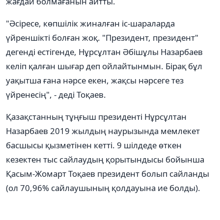
жағдай болмағанын айтты.
"Әсіресе, көпшілік жиналған іс-шараларда
үйреншікті болған жоқ. "Президент, президент"
дегенді естігенде, Нұрсұлтан Әбішұлы Назарбаев
келіп қалған шығар деп ойлайтынмын. Бірақ бұл
уақытша ғана нәрсе екен, жақсы нәрсеге тез
үйренесің", - деді Тоқаев.
Қазақстанның тұңғыш президенті Нұрсұлтан
Назарбаев 2019 жылдың наурызында мемлекет
басшысы қызметінен кетті. 9 шілдеде өткен
кезектен тыс сайлаудың қорытындысы бойынша
Қасым-Жомарт Тоқаев президент болып сайланды
(ол 70,96% сайлаушының қолдауына ие болды).