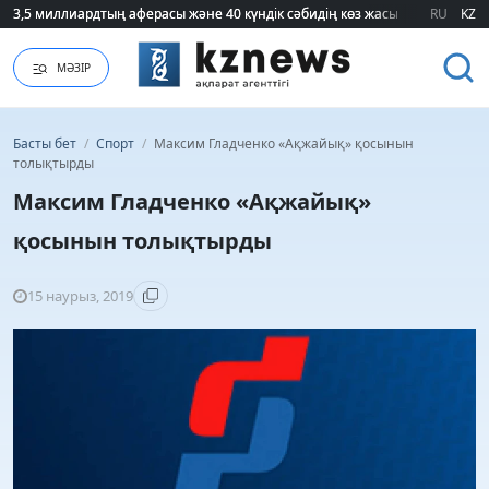
3,5 миллиардтың аферасы және 40 күндік сәбидің көз жасы: Медицинад
3,5 миллиардтың аферасы және 40 күндік сәбидің көз жасы: Медицинад
RU
KZ
МӘЗІР
Басты бет
/
Спорт
/
Максим Гладченко «Ақжайық» қосынын
толықтырды
Максим Гладченко «Ақжайық»
қосынын толықтырды
15 наурыз, 2019