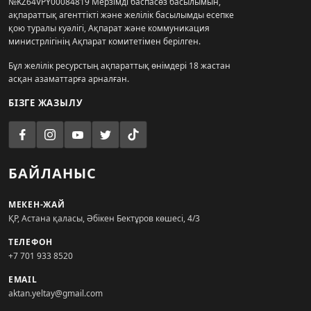
№KZ64VPY00084819 Мерзімді баспасөз басылымын,
ақпараттық агенттікті және желілік басылымды есепке
қою туралы куәлігі, Ақпарат және коммуникация
министрлігінің Ақпарат комитетімен берілген.
Бұл желілік ресурстың ақпараттық өнімдері 18 жастан
асқан азаматтарға арналған.
БІЗГЕ ЖАЗЫЛУ
БАЙЛАНЫС
МЕКЕН-ЖАЙ
ҚР, Астана қаласы, Әбікен Бектұров көшесі, 4/3
ТЕЛЕФОН
+7 701 933 8520
EMAIL
aktan.yeltay@gmail.com