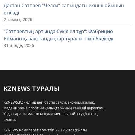
Дастан Сәтпаев "Челси" сапындағы екінші ойынын
өткізді
2 тамыз, 2026
“Сәтпаевтың артында бүкіл ел тұр“: Фабрицио
Романо қазақстандықтар туралы пікір білдірді
31 шілде, 2026
KZNEWS ТУРАЛЫ
KZNEWS.KZ - еліміздегі басты саяси, экономикалық,
мәдени және спорт жаңалықтарының сенімді дереккөзі.
Үздік сараптамалық мақала мен шынайы сұқбаттың
алаңы.
KZNEWS.KZ ақпарат агенттігі 29.12.2023 жылғы