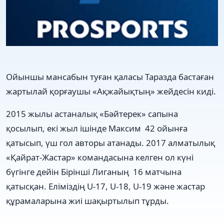
Ойыншы мансабын туған қаласы Таразда бастаған
жартылай қорғаушы
«Ақжайықтың»
жейдесін киді.
2015 жылы астаналық «Бәйтерек» сапына
қосылып, екі жыл ішінде Максим
42 ойынға
қатысып, үш гол авторы атанады. 2017 алматылық
«Қайрат-Жастар» командасына келген ол күні
бүгінге дейін Бірінші Лиганың
16 матчына
қатысқан. Еліміздің U-17, U-18, U-19 және жастар
құрамаларына жиі шақыртылып тұрды.