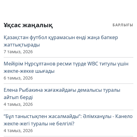
Ұқсас жаңалық
БАРЛЫҒЫ
Қазақстан футбол құрамасын енді жаңа бапкер
жаттықтырады
7 тамыз, 2026
Мейірім Нұрсұлтанов ресми түрде WBC титулы үшін
жекпе-жекке шығады
6 тамыз, 2026
Елена Рыбакина жағажайдағы демалысы туралы
айтып берді
4 тамыз, 2026
“Бұл таныстықпен жасалмайды“: Әлімханұлы - Канело
жекпе-жегі туралы не белгілі?
4 тамыз, 2026