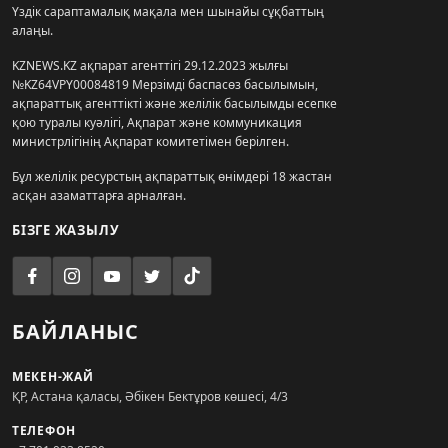
Үздік сараптамалық мақала мен шынайы сұқбаттың
алаңы.
KZNEWS.KZ ақпарат агенттігі 29.12.2023 жылғы
№KZ64VPY00084819 Мерзімді баспасөз басылымын,
ақпараттық агенттікті және желілік басылымды есепке
қою туралы куәлігі, Ақпарат және коммуникация
министрлігінің Ақпарат комитетімен берілген.
Бұл желілік ресурстың ақпараттық өнімдері 18 жастан
асқан азаматтарға арналған.
БІЗГЕ ЖАЗЫЛУ
БАЙЛАНЫС
МЕКЕН-ЖАЙ
ҚР, Астана қаласы, Әбікен Бектұров көшесі, 4/3
ТЕЛЕФОН