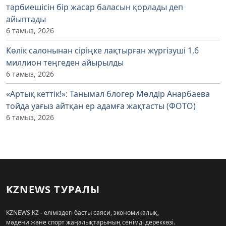
тәрбиешісін бір жасар баласын қорлады деп
айыптады
6 тамыз, 2026
Көлік салонынан сіріңке лақтырған жүргізуші 1,6
миллион теңгеден айырылды
6 тамыз, 2026
«Артық кеттік!»: Танымал блогер Мөлдір Анарбаева
тойда уағыз айтқан ер адамға жақтасты (ФОТО)
6 тамыз, 2026
KZNEWS ТУРАЛЫ
KZNEWS.KZ - еліміздегі басты саяси, экономикалық,
мәдени және спорт жаңалықтарының сенімді дереккөзі.