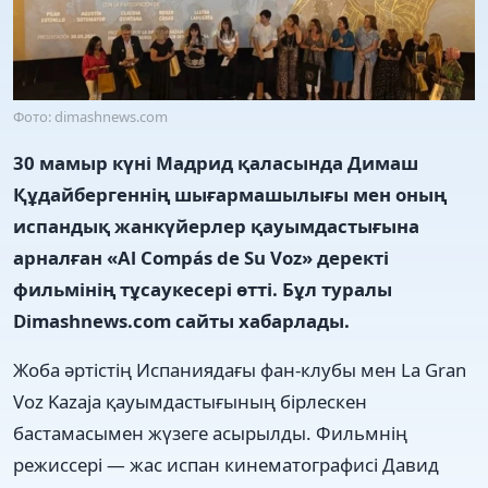
Фото: dimashnews.com
30 мамыр күні Мадрид қаласында Димаш
Құдайбергеннің шығармашылығы мен оның
испандық жанкүйерлер қауымдастығына
арналған «Al Compás de Su Voz» деректі
фильмінің тұсаукесері өтті. Бұл туралы
Dimashnews.com сайты хабарлады.
Жоба әртістің Испаниядағы фан-клубы мен La Gran
Voz Kazaja қауымдастығының бірлескен
бастамасымен жүзеге асырылды. Фильмнің
режиссері — жас испан кинематографисі Давид