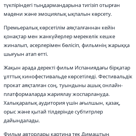
түкпіріндегі тыңдармандарына тигізіп отырған
мәдени және эмоциялық ықпалын көрсету.
Премьералық көрсетілім аяқталғаннан кейін
қонақтар мен жанкүйерлер мерекелік кешке
жиналып, әсерлерімен бөлісіп, фильмнің жарыққа
шығуын атап өтті.
Жақын арада деректі фильм Испаниядағы бірқатар
ұлттық кинофестивальде көрсетіледі. Фестивальдік
прокат аяқталған соң, туындыны ашық онлайн-
платформаларда жариялау жоспарлануда.
Халықаралық аудитория үшін ағылшын, қазақ,
орыс және қытай тілдерінде субтитрлер
дайындалады.
Фильм авторлары картина тек Димаштың