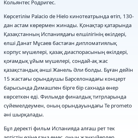
Кольянтес Родригес.
Көрсетілім Palacio de Hielo кинотеатрында өтіп, 130-
дан астам көрермен жинады. Қонақтар қатарында
Қазақстанның Испаниядағы елшілігінің өкілдері,
елші Данат Мұсаев бастаған дипломатиялық
корпус мүшелері, қазақ диаспорасының өкілдері,
қоғамдық ұйым мүшелері, сондай-ақ жас
қазақстандық әнші Жанель Әли болды. Бұған дейін
15 жастағы орындаушы Барселонадағы концерт
барысында Димашпен бірге бір сахнада өнер
көрсеткен еді. Фильмде финалдық титрларында
сүйемелдеумен, оның орындауындағы Te prometo
әні шырқалады.
Бұл деректі фильм Испанияда алғаш рет тек
әртістің өзіне ғана емес, оның жанкүйерлер