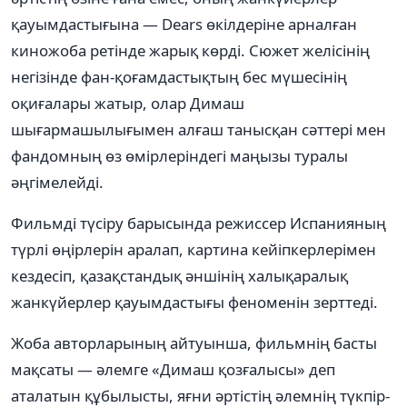
қауымдастығына — Dears өкілдеріне арналған
киножоба ретінде жарық көрді. Сюжет желісінің
негізінде фан-қоғамдастықтың бес мүшесінің
оқиғалары жатыр, олар Димаш
шығармашылығымен алғаш танысқан сәттері мен
фандомның өз өмірлеріндегі маңызы туралы
әңгімелейді.
Фильмді түсіру барысында режиссер Испанияның
түрлі өңірлерін аралап, картина кейіпкерлерімен
кездесіп, қазақстандық әншінің халықаралық
жанкүйерлер қауымдастығы феноменін зерттеді.
Жоба авторларының айтуынша, фильмнің басты
мақсаты — әлемге «Димаш қозғалысы» деп
аталатын құбылысты, яғни әртістің әлемнің түкпір-