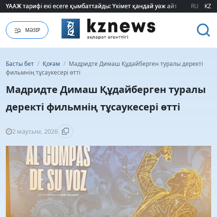
ҮААЖ тарифі екі есеге қымбаттайды: Үкімет қандай уәж айтады?
ҮААЖ тарифі екі есеге қымбаттайды: Үкімет қандай уәж айтады?
RU
KZ
МӘЗІР
Басты бет
/
Қоғам
/
Мадридте Димаш Құдайберген туралы деректі
фильмнің тұсаукесері өтті
Мадридте Димаш Құдайберген туралы
деректі фильмнің тұсаукесері өтті
2 маусым, 2026