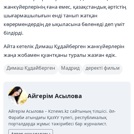
жанкүйерлерінің ғана емес, қазақстандық әртістің
шығармашылығын енді танып жатқан
көрермендердің де ықыласына бөленеді деп үміт
білдірді.
Айта кетелік Димаш Құдайберген жанкүйерлерін
жаңа жобамен қуантқаны туралы жазған едік.
Димаш Құдайберген
Мадрид
деректі фильм
Айгерім Асылова
Айгерім Асылова – Kznews.kz сайтының тілшісі. Әл-
Фараби атындағы ҚазҰУ түлегі, республикалық
порталдарда жұмыс тәжірибесі бар журналист.
Автор мақалалары