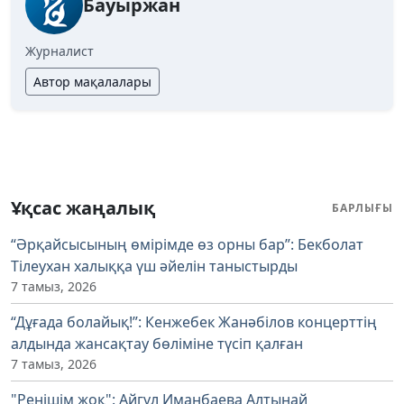
Бауыржан
Журналист
Автор мақалалары
Ұқсас жаңалық
БАРЛЫҒЫ
“Әрқайсысының өмірімде өз орны бар”: Бекболат
Тілеухан халыққа үш әйелін таныстырды
7 тамыз, 2026
“Дұғада болайық!”: Кенжебек Жанәбілов концерттің
алдында жансақтау бөліміне түсіп қалған
7 тамыз, 2026
"Ренішім жоқ": Айгүл Иманбаева Алтынай