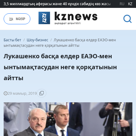
3,5 миллиардтың аферасы және 40 күндік сәбидің көз жасы: Медицинад
3,5 миллиардтың аферасы және 40 күндік сәбидің көз жасы: Медицинад
RU
KZ
МӘЗІР
Басты бет
/
Шоу-бизнес
/
Лукашенко басқа елдер ЕАЭО-мен
ынтымақтасудан неге қорқатынын айтты
Лукашенко басқа елдер ЕАЭО-мен
ынтымақтасудан неге қорқатынын
айтты
29 мамыр, 2019