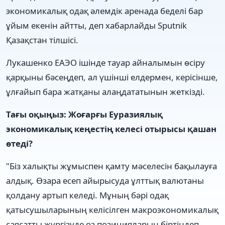
экономикалық одақ әлемдік аренада беделі бар
ұйым екенін айтты, деп хабарлайды Sputnik
Қазақстан тілшісі.
Лукашенко ЕАЭО ішінде тауар айналымын өсіру
қарқыны бәсеңдеп, ал үшінші елдермен, керісінше,
ұлғайып бара жатқаны алаңдататынын жеткізді.
Тағы оқыңыз: Жоғарғы Еуразиялық
экономикалық кеңестің келесі отырысы қашан
өтеді?
"Біз халықты жұмыспен қамту мәселесін бақылауға
алдық. Өзара есеп айырысуда ұлттық валютаны
қолдану артып келеді. Мұның бәрі одақ
қатысушыларының келісілген макроэкономикалық
саясатты жүргізуде өз позицияларын біртіндеп