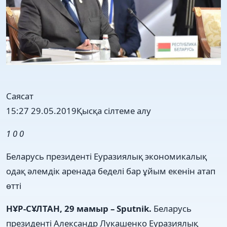
Саясат
15:27 29.05.2019
Қысқа сілтеме алу
1
0
0
Беларусь президенті Еуразиялық экономикалық
одақ әлемдік аренада беделі бар ұйым екенін атап
өтті
НҰР-СҰЛТАН, 29 мамыр – Sputnik.
Беларусь
президенті Александр Лукашенко Еуразиялық