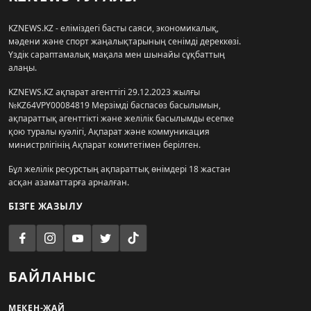
KZNEWS.KZ - еліміздегі басты саяси, экономикалық,
мәдени және спорт жаңалықтарының сенімді дереккөзі.
Үздік сараптамалық мақала мен шынайы сұқбаттың
алаңы.
KZNEWS.KZ ақпарат агенттігі 29.12.2023 жылғы
№KZ64VPY00084819 Мерзімді баспасөз басылымын,
ақпараттық агенттікті және желілік басылымды есепке
қою туралы куәлігі, Ақпарат және коммуникация
министрлігінің Ақпарат комитетімен берілген.
Бұл желілік ресурстың ақпараттық өнімдері 18 жастан
асқан азаматтарға арналған.
БІЗГЕ ЖАЗЫЛУ
БАЙЛАНЫС
МЕКЕН-ЖАЙ