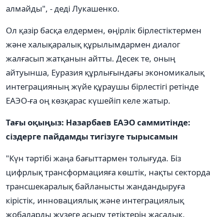
алмайды", - деді Лукашенко.
Ол қазір басқа елдермен, өңірлік бірлестіктермен
және халықаралық құрылымдармен диалог
жалғасып жатқанын айтты. Десек те, оның
айтуынша, Еуразия құрлығындағы экономикалық
интеграцияның жүйе құраушы бірлестігі ретінде
ЕАЭО-ға оң көзқарас күшейіп келе жатыр.
Тағы оқыңыз: Назарбаев ЕАЭО саммитінде:
сіздерге пайдамды тигізуге тырысамын
"Күн тәртібі жаңа бағыттармен толығуда. Біз
цифрлық трансформацияға көштік, нақты секторда
трансшекаралық байланысты жандандыруға
кірістік, инновациялық және интеграциялық
жобаларды жүзеге асыру тетіктерін жасадық.