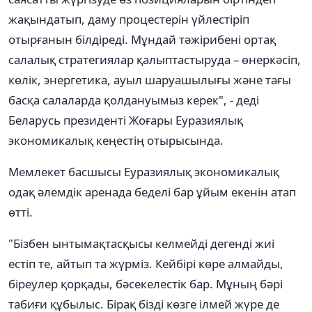
жақындатып, даму процестерін үйлестіріп
отырғанын білдіреді. Мұндай тәжірибені ортақ
салалық стратегиялар қалыптастыруда – өнеркәсіп,
көлік, энергетика, ауыл шаруашылығы және тағы
басқа салаларда қолдануымыз керек", - деді
Беларусь президенті Жоғары Еуразиялық
экономикалық кеңестің отырысында.
Мемлекет басшысы Еуразиялық экономикалық
одақ әлемдік аренада беделі бар ұйым екенін атап
өтті.
"Бізбен ынтымақтасқысы келмейді дегенді жиі
естіп те, айтып та жүрміз. Кейбірі көре алмайды,
біреулер қорқады, бәсекелестік бар. Мұның бәрі
табиғи құбылыс. Бірақ бізді көзге ілмей жүре де