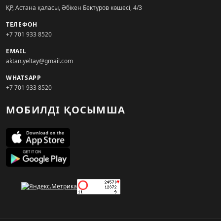
ҚР, Астана қаласы, Әбікен Бектұров көшесі, 4/3
ТЕЛЕФОН
+7 701 933 8520
EMAIL
aktan.yeltay@gmail.com
WHATSAPP
+7 701 933 8520
МОБИЛДІ ҚОСЫМША