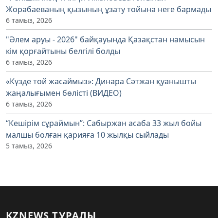
Жорабаеваның қызының ұзату тойына неге бармады
6 тамыз, 2026
"Әлем аруы - 2026" байқауында Қазақстан намысын
кім қорғайтыны белгілі болды
6 тамыз, 2026
«Күзде той жасаймыз»: Динара Сәтжан қуанышты
жаңалығымен бөлісті (ВИДЕО)
6 тамыз, 2026
“Кешірім сұраймын”: Сабыржан асаба 33 жыл бойы
малшы болған қарияға 10 жылқы сыйлады
5 тамыз, 2026
KZNEWS ТУРАЛЫ