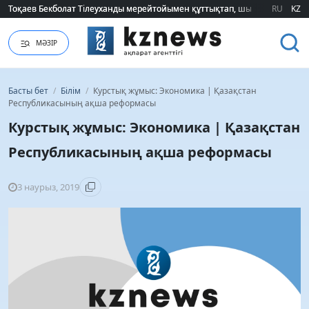
2026 жылғы білім грантын иеленгендердің тізімі жарияланды (ТІЗІМ)
2026 жылғы білім грантын иеленгендердің тізімі жарияланды (ТІЗІМ)
RU
KZ
МӘЗІР
Басты бет
/
Білім
/
Курстық жұмыс: Экономика | Қазақстан
Республикасының ақша реформасы
Курстық жұмыс: Экономика | Қазақстан
Республикасының ақша реформасы
3 наурыз, 2019