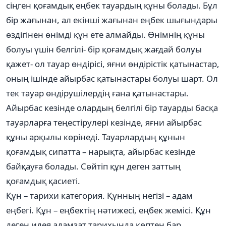
сіңген қоғамдық еңбек тауардың құны болады. Бұл
бір жағынан, ал екінші жағынан еңбек шығындары
өздігінен өнімді құн ете алмайды. Өнімнің құны
болуы үшін белгілі- бір қоғамдық жағдай болуы
қажет- ол тауар өндірісі, яғни өндірістік қатынастар,
оның ішінде айырбас қатынастары болуы шарт. Ол
тек тауар өндірушілердің ғана қатынастары.
Айырбас кезінде олардың белгілі бір тауарды басқа
тауарларға теңестірулері кезінде, яғни айырбас
құны арқылы көрінеді. Тауарлардың құнын
қоғамдық сипатта – нарықта, айырбас кезінде
байқауға болады. Сөйтіп құн деген заттың
қоғамдық қасиеті.
Құн – тарихи категория. Құнның негізі – адам
еңбегі. Құн – еңбектің нәтижесі, еңбек жемісі. Құн
деген идея адамзат тарихында көптен бар.