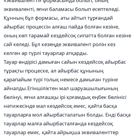
«эквивалентті» формасында болып, оның
эквиваленті, яғни баламасы болып есептеледі.
Құнның бұл формасы, аты айтып тұрғандай
айырбас процессін алғаш пайда болған кезіне,
оның көп тарамай кездейсоқ сипатта болған кезіне
сай келеді. Бұл кезеңде эквивалент ролін кез
келген әр түрлі тауарлар атқарды.
Тауар өндірісі дамыған сайын кездейсоқ айырбас
тұрақты процеске, ал айырбас құнының
қарапайым түрі толық немесе дамыған түріне
айналды.Егіншіліктен мал шаруашылығының
бөлінуі, яғни алғашқы ірі қоғамдық еңбек бөлінісі
нәтижесінде мал кездейсоқ емес, қайта басқа
тауарларға мол айырбасталатын болды. Енді басқа
тауарлар малға айырбасталғанда кездейсоқ
тауарлар емес, қайта айрықша эквиваленттер