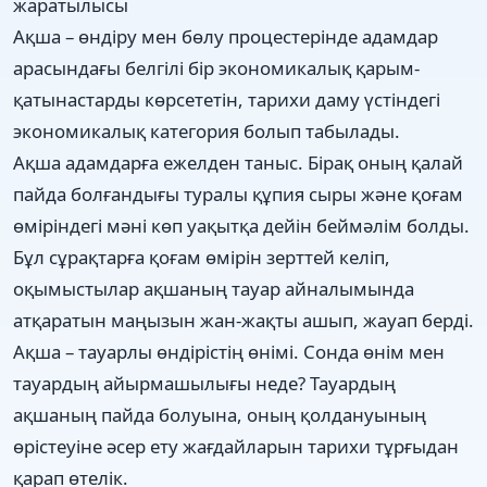
жаратылысы
Ақша – өндіру мен бөлу процестерінде адамдар
арасындағы белгілі бір экономикалық қарым-
қатынастарды көрсететін, тарихи даму үстіндегі
экономикалық категория болып табылады.
Ақша адамдарға ежелден таныс. Бірақ оның қалай
пайда болғандығы туралы құпия сыры және қоғам
өміріндегі мәні көп уақытқа дейін беймәлім болды.
Бұл сұрақтарға қоғам өмірін зерттей келіп,
оқымыстылар ақшаның тауар айналымында
атқаратын маңызын жан-жақты ашып, жауап берді.
Ақша – тауарлы өндірістің өнімі. Сонда өнім мен
тауардың айырмашылығы неде? Тауардың
ақшаның пайда болуына, оның қолдануының
өрістеуіне әсер ету жағдайларын тарихи тұрғыдан
қарап өтелік.