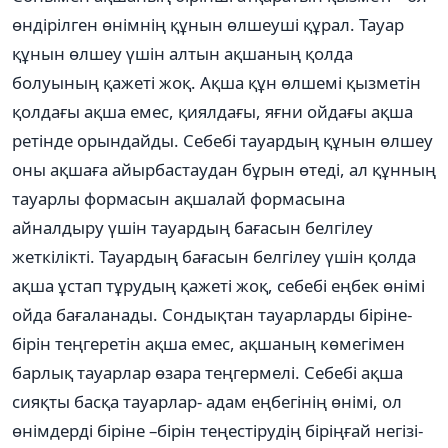
өндірілген өнімнің құнын өлшеуші құрал. Тауар
құнын өлшеу үшін алтын ақшаның қолда
болуының қажеті жоқ. Ақша құн өлшемі қызметін
қолдағы ақша емес, қиялдағы, яғни ойдағы ақша
ретінде орындайды. Себебі тауардың құнын өлшеу
оны ақшаға айырбастаудан бұрын өтеді, ал құнның
тауарлы формасын ақшалай формасына
айналдыру үшін тауардың бағасын белгілеу
жеткілікті. Тауардың бағасын белгілеу үшін қолда
ақша ұстап тұрудың қажеті жоқ, себебі еңбек өнімі
ойда бағаланады. Сондықтан тауарларды біріне-
бірін теңгеретін ақша емес, ақшаның көмегімен
барлық тауарлар өзара теңгермелі. Себебі ақша
сияқты басқа тауарлар- адам еңбегінің өнімі, ол
өнімдерді біріне –бірін теңестірудің біріңғай негізі-