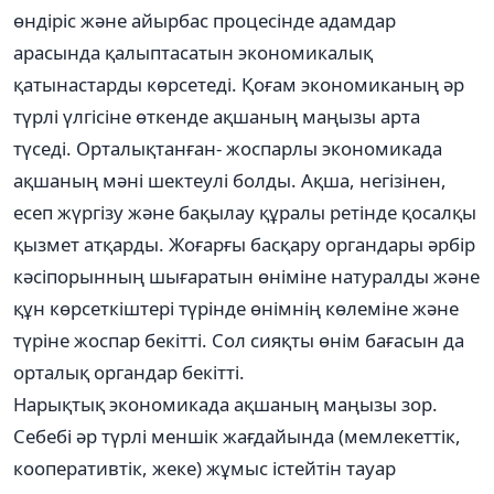
өндіріс және айырбас процесінде адамдар
арасында қалыптасатын экономикалық
қатынастарды көрсетеді. Қоғам экономиканың әр
түрлі үлгісіне өткенде ақшаның маңызы арта
түседі. Орталықтанған- жоспарлы экономикада
ақшаның мәні шектеулі болды. Ақша, негізінен,
есеп жүргізу және бақылау құралы ретінде қосалқы
қызмет атқарды. Жоғарғы басқару органдары әрбір
кәсіпорынның шығаратын өніміне натуралды және
құн көрсеткіштері түрінде өнімнің көлеміне және
түріне жоспар бекітті. Сол сияқты өнім бағасын да
орталық органдар бекітті.
Нарықтық экономикада ақшаның маңызы зор.
Себебі әр түрлі меншік жағдайында (мемлекеттік,
кооперативтік, жеке) жұмыс істейтін тауар