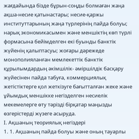
жағдайында бізде бұрын-соңды болмаған жаңа
ақша-несие қатынастары; несие-қаржы
институттарының жаңа түрлерінің пайда болуы;
нарық экономикасымен және меншіктің көп түрлі
формасына бейімделген екі буынды банктік
жүйенің қалыптасуы; жоғары дәрежеде
монополияланған мемлекеттік банктік
құрылымдардың әкімшілік- әміршілдік басқару
жүйесінен пайда табуға, коммерциялық
жетістіктерге қол жеткізуге бағытталған жеке және
ұйымдық меншікке негізделген несиелік
мекемелерге өту тәрізді бірқатар маңызды
өзгерістерді жүзеге асыруда.
I. Ақшаның теориялық негіздері
1. 1. Ақшаның пайда болуы және оның тауарлы