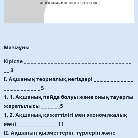
Мазмұны
Кіріспе _ _ _ _ _ _ _ _ _ _ _ _ _ _ _ _ _ _ _ _ _ _ _ _ _ _ _ _ _ _ _ _
_ _ 3
I. Ақшаның теориялық негіздері _ _ _ _ _ _ _ _ _ _ _ _
_ _ _ _ _ _ _ _ _ _ _ 5
1. 1. Ақшаның пайда болуы және оның тауарлы
жаратылысы _ _ _ _ _ _5
1. 2. Ақшаның қажеттілігі мен экономикалық
мәні _ _ _ _ _ _ _ _ _ _ _ _ 11
II. Ақшаның қызметтерін, түрлерін және