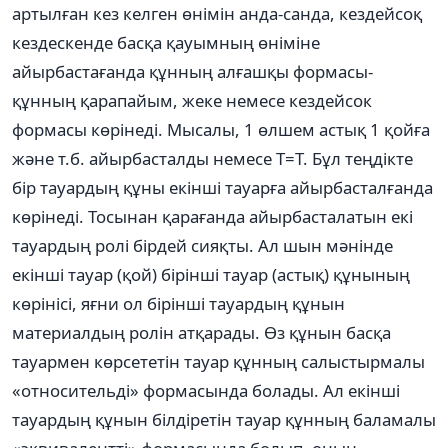
артылған кез келген өнімін анда-санда, кездейсоқ
кездескенде басқа қауымның өніміне
айырбастағанда құнның алғашқы формасы-
құнның қарапайым, жеке немесе кездейсок
формасы көрінеді. Мысалы, 1 өлшем астық 1 қойға
және т.б. айырбасталды немесе Т=Т. Бұл теңдікте
бір тауардың құны екінші тауарға айырбасталғанда
көрінеді. Тосынан қарағанда айырбасталатын екі
тауардың ролі бірдей сияқты. Ал шын мәнінде
екінші тауар (қой) бірінші тауар (астық) құнының
көрінісі, яғни ол бірінші тауардың құнын
материалдың ролін атқарады. Өз құнын басқа
тауармен көрсететін тауар құнның салыстырмалы
«относительді» формасында болады. Ал екінші
тауардың құнын білдіретін тауар құнның баламалы