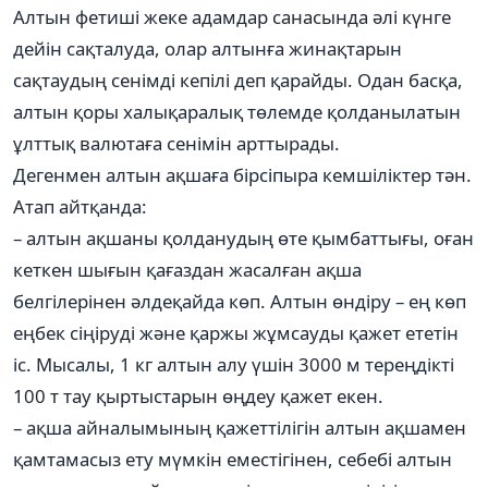
Алтын фетиші жеке адамдар санасында әлі күнге
дейін сақталуда, олар алтынға жинақтарын
сақтаудың сенімді кепілі деп қарайды. Одан басқа,
алтын қоры халықаралық төлемде қолданылатын
ұлттық валютаға сенімін арттырады.
Дегенмен алтын ақшаға бірсіпыра кемшіліктер тән.
Атап айтқанда:
– алтын ақшаны қолданудың өте қымбаттығы, оған
кеткен шығын қағаздан жасалған ақша
белгілерінен әлдеқайда көп. Алтын өндіру – ең көп
еңбек сіңіруді және қаржы жұмсауды қажет ететін
іс. Мысалы, 1 кг алтын алу үшін 3000 м тереңдікті
100 т тау қыртыстарын өңдеу қажет екен.
– ақша айналымының қажеттілігін алтын ақшамен
қамтамасыз ету мүмкін еместігінен, себебі алтын