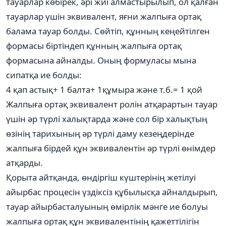
тауарлар көбірек, әрі жиі алмастырылып, ол қалған
тауарлар үшін эквивалент, яғни жалпыға ортақ
балама тауар болды. Сөйтіп, құнның кеңейтілген
формасы біртіндеп құнның жалпыға ортақ
формасына айналды. Оның формуласы мына
сипатқа ие болды:
4 қап астық+ 1 балта+ 1құмыра және т.б.= 1 қой
Жалпыға ортақ эквивалент ролін атқарартын тауар
үшін әр түрлі халықтарда және сол бір халықтың
өзінің тарихының әр түрлі даму кезеңдерінде
жалпыға бірдей құн эквивалентін әр түрлі өнімдер
атқарды.
Қорыта айтқанда, өндіргіш күштерінің жетілуі
айырбас процесін үздіксіз құбылысқа айналдырып,
тауар айырбасталуының өмірлік мәнге ие болуы
жалпыға ортақ құн эквивалентінің қажеттілігін