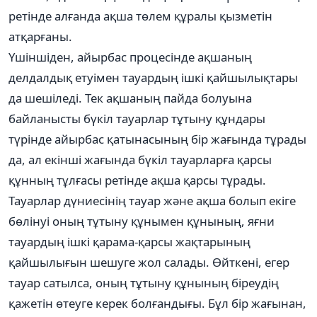
ретінде алғанда ақша төлем құралы қызметін
атқарғаны.
Үшіншіден, айырбас процесінде ақшаның
делдалдық етуімен тауардың ішкі қайшылықтары
да шешіледі. Тек ақшаның пайда болуына
байланысты бүкіл тауарлар тұтыну құндары
түрінде айырбас қатынасының бір жағында тұрады
да, ал екінші жағында бүкіл тауарларға қарсы
құнның тұлғасы ретінде ақша қарсы тұрады.
Тауарлар дүниесінің тауар және ақша болып екіге
бөлінуі оның тұтыну құнымен құнының, яғни
тауардың ішкі қарама-қарсы жақтарының
қайшылығын шешуге жол салады. Өйткені, егер
тауар сатылса, оның тұтыну құнының біреудің
қажетін өтеуге керек болғандығы. Бұл бір жағынан,