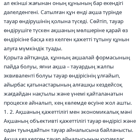
ал екінші жағынан оның құнының бар екендігі
дәлелденгені. Сатылған құн енді ақша түрінде
тауар өндірушінің қолына түседі. Сөйтіп, тауар
өндірушіге түскен ақшаның мөлшеріне қарай өз
өндірісіне басқа кез келген қажетті тұтыну құнын
алуға мүмкіндік туады.
Қорыта айтқанда, құнның ақшалай формасының
пайда болуы, яғни ақша – тауардың жалпы
эквиваленті болуы тауар өндірісінің ұлғайып,
айырбас қатынастарының алғашқы кездейсоқ
жағдайдан нақтылы және үнемі қайталанатын
процеске айналып, кең көлемде өсуіне жол ашты.
1. 2. Ақшаның қажеттілігі мен экономикалық мәні
Ақшаның объективті қажеттілігі тауар өндірісі және
одан туындайтын тауар айналысына байланысты.
Ақша кез келген тауар айналысының құрамдас