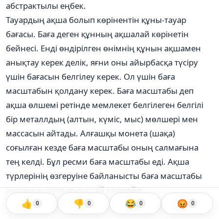
абстрактылы еңбек.
Тауардың ақша болып көрінентін құны-тауар
бағасы. Баға деген құнның ақшалай көрінетін
бейнесі. Енді өндірілген өнімнің құнын ақшамен
анықтау керек делік, яғни оны айырбасқа түсіру
үшін бағасын белгілеу керек. Ол үшін баға
масштабын қолдану керек. Баға масштабы деп
ақша өлшемі ретінде мемлекет белгілеген белгілі
бір металлдың (алтын, күміс, мыс) мөлшері мен
массасын айтады. Алғашқы монета (шақа)
соғылған кезде баға масштабы оның салмағына
тең келді. Бұл ресми баға масштабы еді. Ақша
түрлерінің өзгеруіне байланысты баға масштабы
ақшаның салмағына сай келмейді.........
👍
👎
😂
😡
0
0
0
0