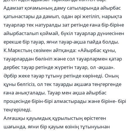
Адамзат қоғамының даму сатыларында айырбас
қатынастары да дамып, одан әрі жетіліп, нарықта
тауарлар тек натуралды зат ретінде ғана бір-біріне
айырбасталып қоймай, бүкіл тауарлар дүниесінен
ерекше бір тауар, яғни тауар-ақша пайда болды.
К.Маркстың сөзімен айтқанда: «Айырбас құны,
тауарлардан бөлініп және сол тауарлармен қатар
дербес тауар ретінде жүретін тауар, ол -ақша».
Әрбір жеке тауар тұтыну ретінде көрінеді. Оның
құны белгісіз, ол тек тауарды ақшаға теңгергенде
ғана анықталады. Тауар мен ақша айырбас
процесінде бірін-бірі алмастырады және біріне- бірі
теңгеріледі.
Алғашқы қауымдық құрылыстың өрістеген
шағында, яғни бір қауым өзінің тұтынуынан