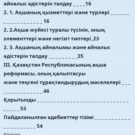
айналыс әдістерін талдау _ _ _ _16
2. 1. Ақшаның қызметтері және түрлері _ _ _ _ _ _
_ _ _ _ _ _ _ _ _ _ _ _ 16
2. 2.Ақша жүйесі туралы түсінік, оның
элементтері және негізгі типтері_23
2. 3. Ақшаның айналымы және айналыс
әдістерін талдау _ _ _ _ _ _ _ _ _35
III. Қазақстан Республикасының ақша
реформасы, оның қалыптасуы
және теңгені тұрақтандырудың мәселелері _ _ _
_ _ _ _ _ _ _ _ _ _ _ _ 46
Қорытынды _ _ _ _ _ _ _ _ _ _ _ _ _ _ _ _ _ _ _ _ _ _ _ _ _ _ _ _
_ _ _ _ _ 53
Пайдаланылған әдебиеттер тізімі _ _ _ _ _ _ _ _ _ _ _
_ _ _ _ _ _ _ _ _ _ 54
Кіріспе