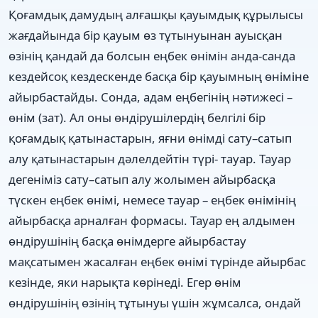
Қоғамдық дамудың алғашқы қауымдық құрылысы
жағдайында бір қауым өз тұтынуынан ауысқан
өзінің қандай да болсын еңбек өнімін анда-санда
кездейсоқ кездескенде басқа бір қауымның өніміне
айырбастайды. Сонда, адам еңбегінің нәтижесі –
өнім (зат). Ал оны өндірушілердің белгілі бір
қоғамдық қатынастарын, яғни өнімді сату–сатып
алу қатынастарын дәлелдейтін түрі- тауар. Тауар
дегеніміз сату–сатып алу жолымен айырбасқа
түскен еңбек өнімі, немесе тауар – еңбек өнімінің
айырбасқа арналған формасы. Тауар ең алдымен
өндірушінің басқа өнімдерге айырбастау
мақсатымен жасалған еңбек өнімі түрінде айырбас
кезінде, яки нарықта көрінеді. Егер өнім
өндірушінің өзінің тұтынуы үшін жұмсалса, ондай