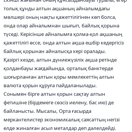
толық құнды алтын ақшаның айналымдағы
мөлшері оның нақты қажеттілігінен көп болса,
онда олар айналымнан шығып, байлық қорына
түседі. Керісінше айналымға қолма-қол ақшаның
қажеттілігі өссе, онда алтын ақша ешбір кедергісіз
байлық қорынан айналысқа кері оралады.
Қазіргі кезде, алтын дүниежүзілік ақша ретінде
қолданбауы жағдайында, орталық банктерде
шоғырланған алтын қоры мемлекеттің алтын
валюта қорын құруға пайдаланылады.
Сонымен бірге алтын қорын сақтау алтын
фетишіне (бірдемеге сөзсіз иелену, бас ию) де
байланысты. Мысалы, Орта ғасырда
меркантелистер экономикалық саясаттың негізі
елде жиналған асыл металдар деп дәлелдейді.