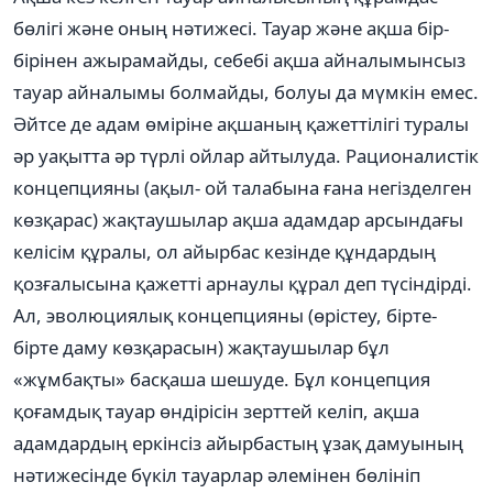
бөлігі және оның нәтижесі. Тауар және ақша бір-
бірінен ажырамайды, себебі ақша айналымынсыз
тауар айналымы болмайды, болуы да мүмкін емес.
Әйтсе де адам өміріне ақшаның қажеттілігі туралы
әр уақытта әр түрлі ойлар айтылуда. Рационалистік
концепцияны (ақыл- ой талабына ғана негізделген
көзқарас) жақтаушылар ақша адамдар арсындағы
келісім құралы, ол айырбас кезінде құндардың
қозғалысына қажетті арнаулы құрал деп түсіндірді.
Ал, эволюциялық концепцияны (өрістеу, бірте-
бірте даму көзқарасын) жақтаушылар бұл
«жұмбақты» басқаша шешуде. Бұл концепция
қоғамдық тауар өндірісін зерттей келіп, ақша
адамдардың еркінсіз айырбастың ұзақ дамуының
нәтижесінде бүкіл тауарлар әлемінен бөлініп