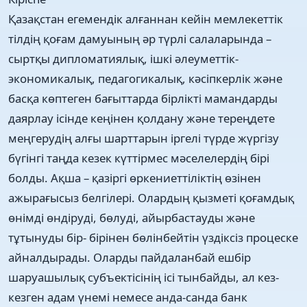
Қазақстан егемендік алғаннан кейін мемлекеттік
тілдің қоғам дамуының әр түрлі салаларында –
сыртқы дипломатиялық, ішкі әлеуметтік-
экономикалық, педагогикалық, кәсіпкерлік және
басқа көптеген бағыттарда бірлікті мамандарды
даярлау ісінде кеңінен қолдану және тереңдете
меңгерудің алғы шарттарын іргелі түрде жүргізу
бүгінгі таңда кезек күттірмес мәселелердің бірі
болды. Ақша – қазіргі өркениеттіліктің өзінен
ажырағысыз белгілері. Олардың қызметі қоғамдық
өнімді өндіруді, бөлуді, айырбастауды және
тұтынуды бір- бірінен бөлінбейтін үздіксіз процеске
айналдырады. Оларды пайдаланбай ешбір
шаруашылық субъектісінің ісі тынбайды, ал кез-
кезген адам үнемі немесе анда-санда банк