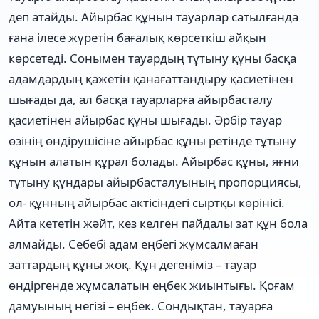
деп атайды. Айырбас құнын тауарлар сатылғанда
ғана ілесе жүретін бағалық көрсеткіш айқын
көрсетеді. Сонымен тауардың тұтыну құны басқа
адамдардың қажетін қанағаттандыру қасиетінен
шығады да, ал басқа тауарларға айырбасталу
қасиетінен айырбас құны шығады. Әрбір тауар
өзінің өндірушісіне айырбас құны ретінде тұтыну
құнын алатын құрал болады. Айырбас құны, яғни
тұтыну құндары айырбасталуының пропорциясы,
ол- құнның айырбас актісіндегі сыртқы көрінісі.
Айта кететін жәйт, кез келген пайдалы зат құн бола
алмайды. Себебі адам еңбегі жұмсалмаған
заттардың құны жоқ. Құн дегеніміз – тауар
өндіргенде жұмсалатын еңбек жиынтығы. Қоғам
дамуының негізі – еңбек. Сондықтан, тауарға