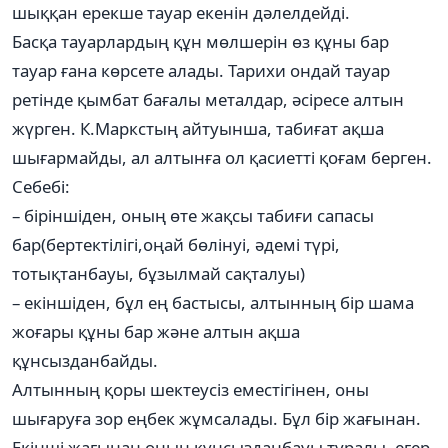
шыққан ерекше тауар екенін дәлелдейді.
Басқа тауарлардың құн мөлшерін өз құны бар
тауар ғана көрсете алады. Тарихи ондай тауар
ретінде қымбат бағалы металдар, әсіресе алтын
жүрген. К.Маркстың айтуынша, табиғат ақша
шығармайды, ал алтынға ол қасиетті қоғам берген.
Себебі:
– біріншіден, оның өте жақсы табиғи сапасы
бар(бертектілігі,оңай бөлінуі, әдемі түрі,
тотықтанбауы, бұзылмай сақталуы)
– екіншіден, бұл ең бастысы, алтынның бір шама
жоғары құны бар және алтын ақша
құнсызданбайды.
Алтынның қоры шектеусіз еместігінен, оны
шығаруға зор еңбек жұмсалады. Бұл бір жағынан.
Екінші жағынан оның құнсызданбауы туралы, егер