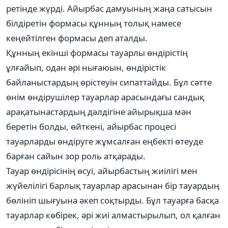
ретінде жүрді. Айырбас дамуының жаңа сатысын
білдіретін формасы құнның толық намесе
кеңейтілген формасы деп аталды.
Құнның екінші формасы тауарлы өндірістің
ұлғайып, одан әрі нығаюын, өндірістік
байланыстардың өрістеуін сипаттайды. Бұл сәтте
өнім өндірушілер тауарлар арасындағы сандық
арақатынастардың дәлдігіне айырықша мән
беретін болды, өйткені, айырбас процесі
тауарларды өндіруге жұмсалған еңбекті өтеуде
барған сайын зор роль атқарады.
Тауар өндірісінің өсуі, айырбастың жиілігі мен
жүйелілігі барлық тауарлар арасынан бір тауардың
бөлініп шығуына әкеп соқтырды. Бұл тауарға басқа
тауарлар көбірек, әрі жиі алмастырылып, ол қалған