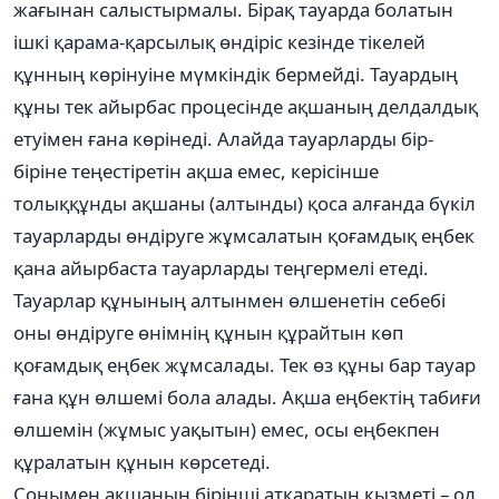
жағынан салыстырмалы. Бірақ тауарда болатын
ішкі қарама-қарсылық өндіріс кезінде тікелей
құнның көрінуіне мүмкіндік бермейді. Тауардың
құны тек айырбас процесінде ақшаның делдалдық
етуімен ғана көрінеді. Алайда тауарларды бір-
біріне теңестіретін ақша емес, керісінше
толыққұнды ақшаны (алтынды) қоса алғанда бүкіл
тауарларды өндіруге жұмсалатын қоғамдық еңбек
қана айырбаста тауарларды теңгермелі етеді.
Тауарлар құнының алтынмен өлшенетін себебі
оны өндіруге өнімнің құнын құрайтын көп
қоғамдық еңбек жұмсалады. Тек өз құны бар тауар
ғана құн өлшемі бола алады. Ақша еңбектің табиғи
өлшемін (жұмыс уақытын) емес, осы еңбекпен
құралатын құнын көрсетеді.
Сонымен ақшаның бірінші атқаратын қызметі – ол