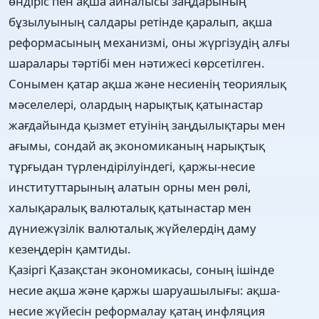
өндіріс пен ақша айналысы заңдарының
бұзылуының салдары ретінде қаралып, ақша
реформасының механизмі, оны жүргізудің алғы
шаралары тәртібі мен нәтижесі көрсетілген.
Сонымен қатар ақша және несиенің теориялық
мәселелері, олардың нарықтық қатынастар
жағдайында қызмет етуінің заңдылықтары мен
ағымы, сондай ақ экономиканың нарықтық
тұрғыдан түрлендірілуіндегі, қаржы-несие
институттарының алатын орны мен рөлі,
халықаралық валюталық қатынастар мен
дүниежүзілік валюталық жүйелердің даму
кезеңдерін қамтиды.
Қазіргі Қазақстан экономикасы, соның ішінде
несие ақша және қаржы шаруашылығы: ақша-
несие жүйесін реформалау қатаң инфляция