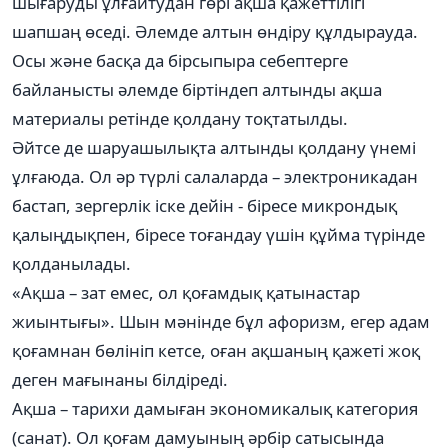
шығаруды ұлғайтудан гөрі ақша қажеттілігі
шапшаң өседі. Әлемде алтын өндіру құлдырауда.
Осы және басқа да бірсыпыра себептерге
байланысты әлемде біртіндеп алтынды ақша
материалы ретінде қолдану тоқтатылды.
Әйтсе де шаруашылықта алтынды қолдану үнемі
ұлғаюда. Ол әр түрлі салаларда – электроникадан
бастап, зергерлік іске дейін - біресе микрондық
қалыңдықпен, біресе тоғандау үшін құйма түрінде
қолданылады.
«Ақша – зат емес, ол қоғамдық қатынастар
жиынтығы». Шын мәнінде бұл афоризм, егер адам
қоғамнан бөлініп кетсе, оған ақшаның қажеті жоқ
деген мағынаны білдіреді.
Ақша – тарихи дамыған экономикалық категория
(санат). Ол қоғам дамуының әрбір сатысында