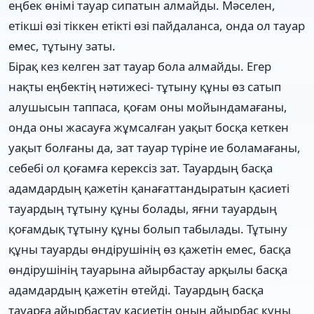
еңбек өнімі тауар сипатын алмайды. Мәселен,
етікші өзі тіккен етікті өзі пайдаланса, онда ол тауар
емес, тұтыну заты.
Бірақ кез келген зат тауар бола алмайды. Егер
нақты еңбектің нәтижесі- тұтыну құны өз сатып
алушысын таппаса, қоғам оны мойындамағаны,
онда оны жасауға жұмсалған уақыт босқа кеткен
уақыт болғаны да, зат тауар түріне ие боламағаны,
себебі ол қоғамға керексіз зат. Тауардың басқа
адамдардың қажетін қанағаттандыратын қасиеті
тауардың тұтыну құны болады, яғни тауардың
қоғамдық тұтыну құны болып табылады. Тұтыну
құны тауарды өндірушінің өз қажетін емес, басқа
өндірушінің тауарына айырбастау арқылы басқа
адамдардың қажетін өтейді. Тауардың басқа
тауарға айырбастау қасиетін оның айырбас құны