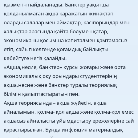
қызметін пайдаланады. Банктер уақытша
қолданылмаған ақша қаражатын жинақтап,
оларды салалар мен аймақтар, кәсіпорындар мен
халықтар арасында қайта болумен қатар,
экономиканы қосымша капиталмен қамтамасыз
етіп, сайып келгенде қоғамдық байлықты
көбейтуге негіз қалайды.
«Ақша,несие, банктер» курсы жоғары және орта
экономикалық оқу орындары студенттерінің
ақша,несие және банктер туралы теориялық
білімін қалыптастыратын пән.
Ақша теориясында – ақша жүйесін, ақша
айналымын, қолма- қол ақша және қолма-қол емес
ақшасыз айналысты ұйымдастыру ережелеріне сай
қарастырылған. Бұнда инфляция материалдық