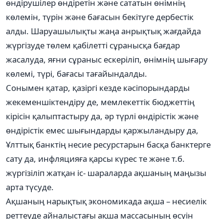
өндірушілер өндіретін және сататын өнімнің
көлемін, түрін және бағасын бекітуге дербестік
алды. Шаруашылықты жаңа анрықтық жағдайда
жүргізуде төлем қабілетті сұранысқа бағдар
жасалуда, яғни сұраныс ескеріліп, өнімнің шығару
көлемі, түрі, бағасы тағайындалды.
Сонымен қатар, қазіргі кезде кәсіпорындарды
жекеменшіктендіру де, мемлекеттік бюджеттің
кірісін қалыптастыру да, әр түрлі өндірістік және
өндірістік емес шығындарды қаржыландыру да,
Ұлттық банктің несие ресурстарын басқа банктерге
сату да, инфляцияға қарсы күрес те және т.б.
жүргізіліп жатқан іс- шараларда ақшаның маңызы
арта түсуде.
Ақшаның нарықтық экономикада ақша – несиелік
реттеуде айналыстағы ақша массасының өсуін