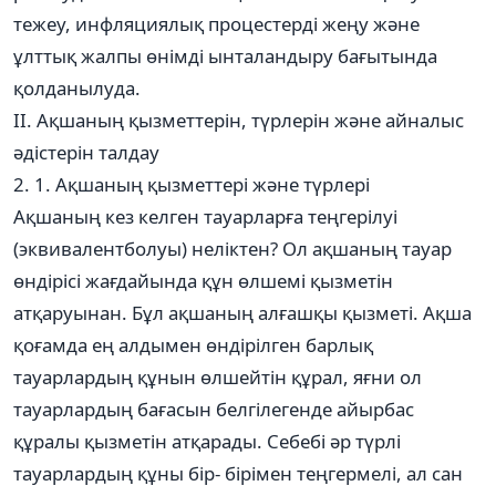
тежеу, инфляциялық процестерді жеңу және
ұлттық жалпы өнімді ынталандыру бағытында
қолданылуда.
II. Ақшаның қызметтерін, түрлерін және айналыс
әдістерін талдау
2. 1. Ақшаның қызметтері және түрлері
Ақшаның кез келген тауарларға теңгерілуі
(эквивалентболуы) неліктен? Ол ақшаның тауар
өндірісі жағдайында құн өлшемі қызметін
атқаруынан. Бұл ақшаның алғашқы қызметі. Ақша
қоғамда ең алдымен өндірілген барлық
тауарлардың құнын өлшейтін құрал, яғни ол
тауарлардың бағасын белгілегенде айырбас
құралы қызметін атқарады. Себебі әр түрлі
тауарлардың құны бір- бірімен теңгермелі, ал сан