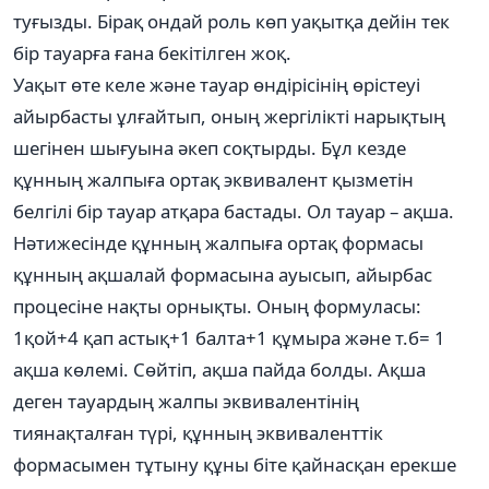
туғызды. Бірақ ондай роль көп уақытқа дейін тек
бір тауарға ғана бекітілген жоқ.
Уақыт өте келе және тауар өндірісінің өрістеуі
айырбасты ұлғайтып, оның жергілікті нарықтың
шегінен шығуына әкеп соқтырды. Бұл кезде
құнның жалпыға ортақ эквивалент қызметін
белгілі бір тауар атқара бастады. Ол тауар – ақша.
Нәтижесінде құнның жалпыға ортақ формасы
құнның ақшалай формасына ауысып, айырбас
процесіне нақты орнықты. Оның формуласы:
1қой+4 қап астық+1 балта+1 құмыра және т.б= 1
ақша көлемі. Сөйтіп, ақша пайда болды. Ақша
деген тауардың жалпы эквивалентінің
тиянақталған түрі, құнның эквиваленттік
формасымен тұтыну құны біте қайнасқан ерекше