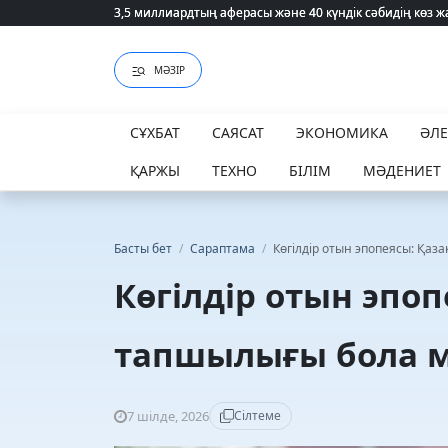
3,5 миллиардтың аферасы және 40 күндік сәбидің көз
3,5 миллиардтың аферасы және 40 күндік сәбидің көз
МӘЗІР
СҰХБАТ
САЯСАТ
ЭКОНОМИКА
ӘЛ
ҚАРЖЫ
ТЕХНО
БІЛІМ
МӘДЕНИЕТ
Басты бет
/
Сараптама
/
Көгілдір отын эпопеясы: Қаз
Көгілдір отын эпоп
тапшылығы бола 
7 шілде, 2026
Сілтеме