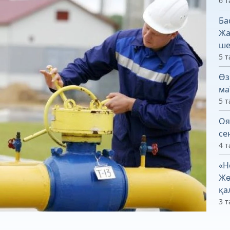
6 т
Ба
Жа
ше
5 т
Өз
ма
5 т
Оя
се
4 т
«Н
Жө
қа
3 т