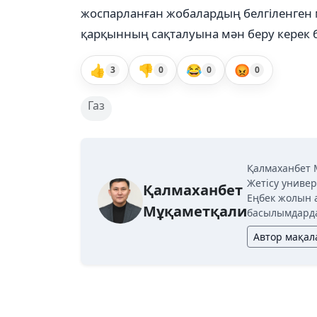
жоспарланған жобалардың белгіленген
қарқынның сақталуына мән беру керек 
👍
👎
😂
😡
3
0
0
0
Газ
Қалмаханбет 
Жетісу универ
Қалмаханбет
Еңбек жолын 
Мұқаметқали
басылымдарда
Автор мақа