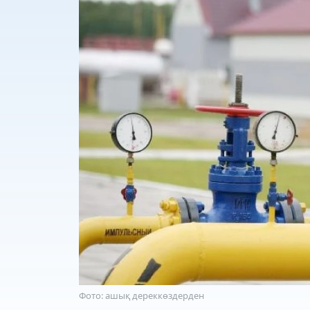
Фото: ашық дереккөздерден