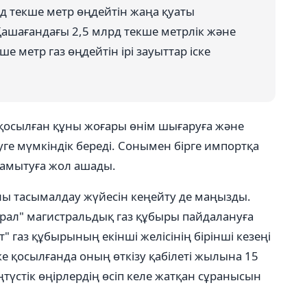
д текше метр өңдейтін жаңа қуаты
Қашағандағы 2,5 млрд текше метрлік және
 метр газ өңдейтін ірі зауыттар іске
, қосылған құны жоғары өнім шығаруға және
уге мүмкіндік береді. Сонымен бірге импортқа
 дамытуға жол ашады.
оны тасымалдау жүйесін кеңейту де маңызды.
рал" магистральдық газ құбыры пайдалануға
" газ құбырының екінші желісінің бірінші кезеңі
е қосылғанда оның өткізу қабілеті жылына 15
ңтүстік өңірлердің өсіп келе жатқан сұранысын