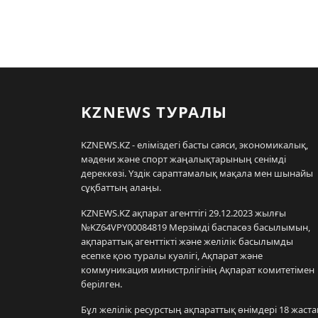
KZNEWS ТУРАЛЫ
KZNEWS.KZ - еліміздегі басты саяси, экономикалық,
мәдени және спорт жаңалықтарының сенімді
дереккөзі. Үздік сараптамалық мақала мен шынайы
сұқбаттың алаңы.
KZNEWS.KZ ақпарат агенттігі 29.12.2023 жылғы
№KZ64VPY00084819 Мерзімді баспасөз басылымын,
ақпараттық агенттікті және желілік басылымды
есепке қою туралы куәлігі, Ақпарат және
коммуникация министрлігінің Ақпарат комитетімен
берілген.
Бұл желілік ресурстың ақпараттық өнімдері 18 жаста