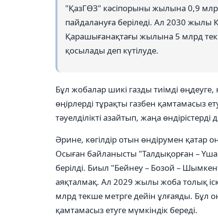
"ҚазГӨЗ" кәсіпорыны жылына 0,9 млр
пайдалануға беріледі. Ал 2030 жылы 
Қарашығанақтағы жылына 5 млрд текше
қосылады деп күтілуде.
Бұл жобалар шикі газды тиімді өңдеуге
өңірлерді тұрақты газбен қамтамасыз ет
тәуелділікті азайтып, жаңа өндірістерді
Әрине, көгілдір отын өндірумен қатар 
Осыған байланысты "Талдықорған – Үша
берілді. Биыл "Бейнеу – Бозой – Шымкент
аяқталмақ. Ал 2029 жылы жоба толық іск
млрд текше метрге дейін ұлғаяды. Бұл о
қамтамасыз етуге мүмкіндік береді.