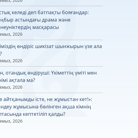
амыз, 2026
стық келеді деп батпақты бояғандар:
ңбыр астындағы драма және
неуніктердің масқарасы
амыз, 2026
іміздің өндіріс шикізат шынжырын үзе ала
?
амыз, 2026
н, отандық өндіруші: Үкіметтің үміті мен
німі ақтала ма?
амыз, 2026
е айтқанымды істе, не жұмыстан кет!»:
ндеу жұмысына бөлінген ақша кімнің
лтасында кептетіліп қалды?
амыз, 2026