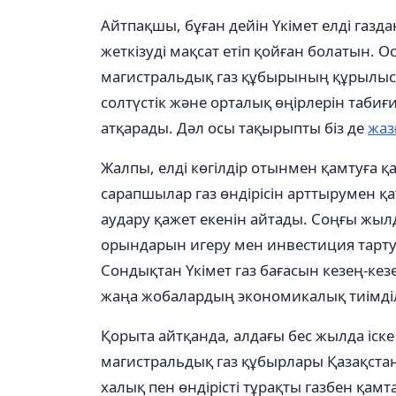
Айтпақшы, бұған дейін Үкімет елді газд
жеткізуді мақсат етіп қойған болатын. О
магистральдық газ құбырының құрылысы 
солтүстік және орталық өңірлерін таби
атқарады. Дәл осы тақырыпты біз де
жаз
Жалпы, елді көгілдір отынмен қамтуға 
сарапшылар газ өндірісін арттырумен қа
аудару қажет екенін айтады. Соңғы жыл
орындарын игеру мен инвестиция тартуға
Сондықтан Үкімет газ бағасын кезең-ке
жаңа жобалардың экономикалық тиімділі
Қорыта айтқанда, алдағы бес жылда іск
магистральдық газ құбырлары Қазақстанн
халық пен өндірісті тұрақты газбен қамт