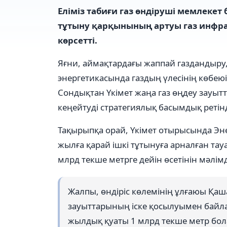
Еліміз табиғи газ өндіруші мемлеке
тұтыну қарқынының артуы газ инфр
көрсетті.
Яғни, аймақтардағы жаппай газдандыру,
энергетикасында газдың үлесінің көбеюі
Сондықтан Үкімет жаңа газ өңдеу зауыт
кеңейтуді стратегиялық басымдық ретін
Тақырыпқа орай, Үкімет отырысында Эн
жылға қарай ішкі тұтынуға арналған тауа
млрд текше метрге дейін өсетінін мәлім
Жалпы, өндіріс көлемінің ұлғаюы Қа
зауыттарының іске қосылуымен байл
жылдық қуаты 1 млрд текше метр бол