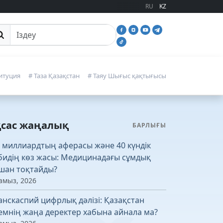
RU
KZ
йттан іздеу
итуция
# Таза Қазақстан
# Таяу Шығыс қақтығысы
қсас жаңалық
БАРЛЫҒЫ
5 миллиардтың аферасы және 40 күндік
бидің көз жасы: Медицинадағы сұмдық
шан тоқтайды?
амыз, 2026
анскаспий цифрлық дәлізі: Қазақстан
емнің жаңа деректер хабына айнала ма?