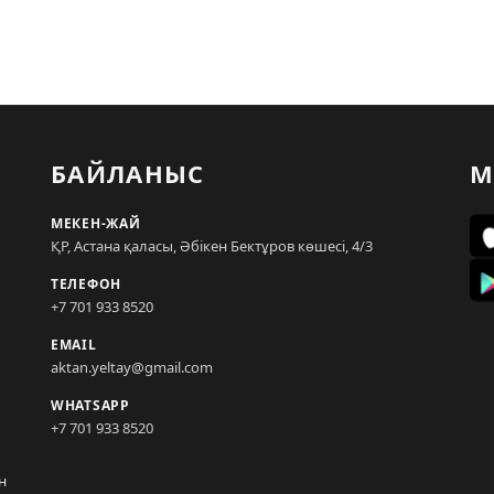
БАЙЛАНЫС
М
МЕКЕН-ЖАЙ
ҚР, Астана қаласы, Әбікен Бектұров көшесі, 4/3
ТЕЛЕФОН
+7 701 933 8520
EMAIL
aktan.yeltay@gmail.com
WHATSAPP
+7 701 933 8520
н