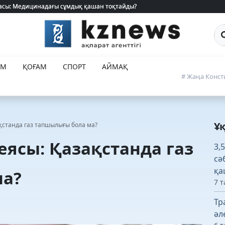
 жасы: Медицинадағы сұмдық қашан тоқтайды?
 жасы: Медицинадағы сұмдық қашан тоқтайды?
Са
ЕМ
ҚОҒАМ
СПОРТ
АЙМАҚ
# Жаңа Конст
Ұ
ақстанда газ тапшылығы бола ма?
еясы: Қазақстанда газ
3,
сә
қа
ма?
7 т
Тр
әл