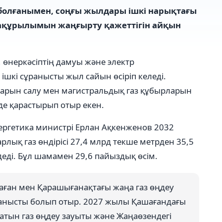
т болғанымен, соңғы жылдары ішкі нарықтағы
ақұрылымын жаңғырту қажеттігін айқын
 өнеркәсіптің дамуы және электр
 ішкі сұранысты жыл сайын өсіріп келеді.
тарын салу мен магистральдық газ құбырларын
де қарастырып отыр екен.
ергетика министрі Ерлан Ақкенженов 2032
рлық газ өндірісі 27,4 млрд текше метрден 35,5
деді. Бұл шамамен 29,6 пайыздық өсім.
шаған мен Қарашығанақтағы жаңа газ өңдеу
анысты болып отыр. 2027 жылы Қашағандағы
атын газ өңдеу зауыты және Жаңаөзендегі