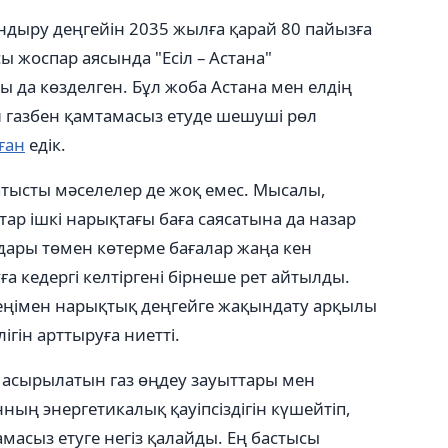
андыру деңгейін 2035 жылға қарай 80 пайызға
сы жоспар аясында "Есіл – Астана"
да көзделген. Бұл жоба Астана мен елдің
ғи газбен қамтамасыз етуде шешуші рөл
ған
едік.
қатысты мәселелер де жоқ емес. Мысалы,
тар ішкі нарықтағы баға саясатына да назар
дары төмен көтерме бағалар жаңа кен
 кедергі келтіргені бірнеше рет айтылды.
зеңімен нарықтық деңгейге жақындату арқылы
гін арттыруға ниетті.
е асырылатын газ өңдеу зауыттары мен
ың энергетикалық қауіпсіздігін күшейтіп,
амасыз етуге негіз қалайды. Ең бастысы