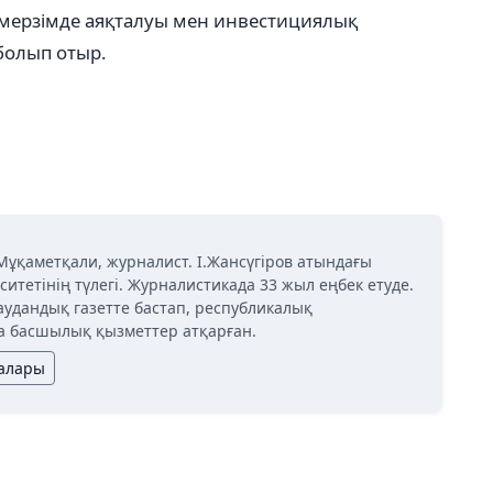
 мерзімде аяқталуы мен инвестициялық
болып отыр.
Мұқаметқали, журналист. І.Жансүгіров атындағы
ситетінің түлегі. Журналистикада 33 жыл еңбек етуде.
аудандық газетте бастап, республикалық
 басшылық қызметтер атқарған.
лалары