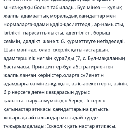
мінез-құлқы болып табылады. Бұл мінез — құлық
жалпы адамзаттық моральдық қағидаттар мен
нормаларға-адами қадір-қасиеттерді, ар-намысты,
ізгілікті, парасаттылықты, әдептілікті, борыш
сезімін, дәлдікті және т. б. құрметтеуге негізделеді.
Шын мәнінде, олар іскерлік қатынастардың
адамгершілік негізін құрайды [7, с. Бұл-мақаланың
бастамасы. Принциптер-бұл абстрагирленген,
жалпыланған көріністер,оларға сүйенетін
адамдарға өз мінез-құлқын, өз іс-әрекеттерін, өзінің
бір нәрсеге деген көзқарасын дұрыс
қалыптастыруға мүмкіндік береді. Іскерлік
қатынастар этикасы қағидаттарына қатысты
жоғарыда айтылғандар мынадай түрде
тұжырымдалады: Іскерлік қатынастар этикасы,