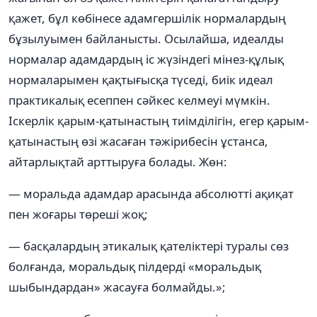
қажет, бұл көбінесе адамгершілік нормалардың
бұзылуымен байланысты. Осылайша, идеалды
нормалар адамдардың іс жүзіндегі мінез-құлық
нормаларымен қақтығысқа түседі, биік идеал
практикалық есеппен сәйкес келмеуі мүмкін.
Іскерлік қарым-қатынастың тиімділігін, егер қарым-
қатынастың өзі жасаған тәжірибесін ұстанса,
айтарлықтай арттыруға болады. Жөн:
— моральда адамдар арасында абсолютті ақиқат
пен жоғары төреші жоқ;
— басқалардың этикалық қателіктері туралы сөз
болғанда, моральдық пілдерді «моральдық
шыбындардан» жасауға болмайды.»;