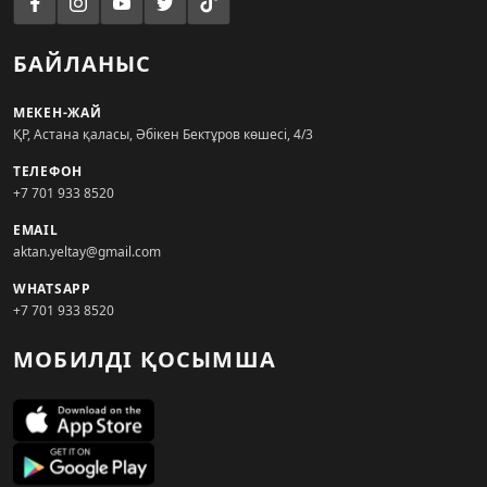
БАЙЛАНЫС
МЕКЕН-ЖАЙ
ҚР, Астана қаласы, Әбікен Бектұров көшесі, 4/3
ТЕЛЕФОН
+7 701 933 8520
EMAIL
aktan.yeltay@gmail.com
WHATSAPP
+7 701 933 8520
МОБИЛДІ ҚОСЫМША