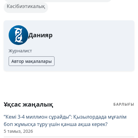
Кәсібиэтикалық
Данияр
Журналист
Автор мақалалары
Ұқсас жаңалық
БАРЛЫҒЫ
“Кемі 3-4 миллион сұрайды”: Қызылордада мұғалім
боп жұмысқа тұру үшін қанша ақша керек?
5 тамыз, 2026