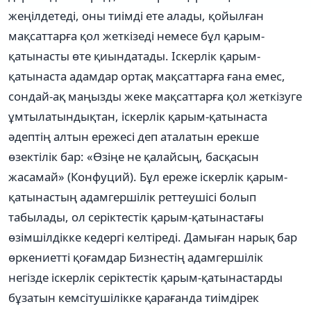
жеңілдетеді, оны тиімді ете алады, қойылған
мақсаттарға қол жеткізеді немесе бұл қарым-
қатынасты өте қиындатады. Іскерлік қарым-
қатынаста адамдар ортақ мақсаттарға ғана емес,
сондай-ақ маңызды жеке мақсаттарға қол жеткізуге
ұмтылатындықтан, іскерлік қарым-қатынаста
әдептің алтын ережесі деп аталатын ерекше
өзектілік бар: «Өзіңе не қалайсың, басқасын
жасамай» (Конфуций). Бұл ереже іскерлік қарым-
қатынастың адамгершілік реттеушісі болып
табылады, ол серіктестік қарым-қатынастағы
өзімшілдікке кедергі келтіреді. Дамыған нарық бар
өркениетті қоғамдар Бизнестің адамгершілік
негізде іскерлік серіктестік қарым-қатынастарды
бұзатын кемсітушілікке қарағанда тиімдірек