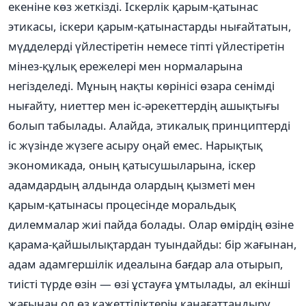
екеніне көз жеткізді. Іскерлік қарым-қатынас
этикасы, іскери қарым-қатынастарды нығайтатын,
мүдделерді үйлестіретін немесе тіпті үйлестіретін
мінез-құлық ережелері мен нормаларына
негізделеді. Мұның нақты көрінісі өзара сенімді
нығайту, ниеттер мен іс-әрекеттердің ашықтығы
болып табылады. Алайда, этикалық принциптерді
іс жүзінде жүзеге асыру оңай емес. Нарықтық
экономикада, оның қатысушыларына, іскер
адамдардың алдында олардың қызметі мен
қарым-қатынасы процесінде моральдық
дилеммалар жиі пайда болады. Олар өмірдің өзіне
қарама-қайшылықтардан туындайды: бір жағынан,
адам адамгершілік идеалына бағдар ала отырып,
тиісті түрде өзін — өзі ұстауға ұмтылады, ал екінші
жағынан ол өз қажеттіліктерін қанағаттандыру