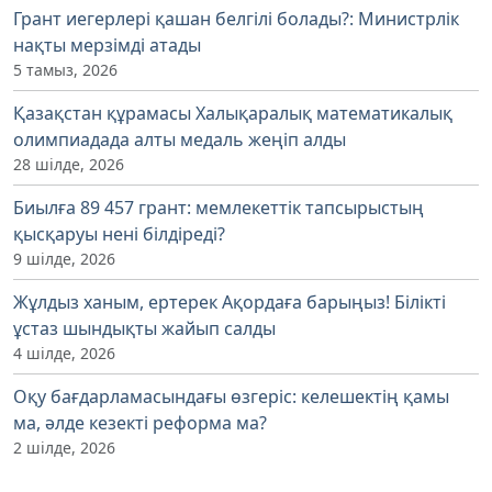
Грант иегерлері қашан белгілі болады?: Министрлік
нақты мерзімді атады
5 тамыз, 2026
Қазақстан құрамасы Халықаралық математикалық
олимпиадада алты медаль жеңіп алды
28 шілде, 2026
Биылға 89 457 грант: мемлекеттік тапсырыстың
қысқаруы нені білдіреді?
9 шілде, 2026
Жұлдыз ханым, ертерек Ақордаға барыңыз! Білікті
ұстаз шындықты жайып салды
4 шілде, 2026
Оқу бағдарламасындағы өзгеріс: келешектің қамы
ма, әлде кезекті реформа ма?
2 шілде, 2026