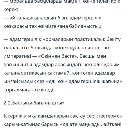
— моральда басқаларды мақтап, өзіне талап қою
керек;
— айналадағылардың бізге адамгершілік
көзқарасы тек өзімізге ғана байланысты.;
— адамгершілік нормаларын практикалық бекіту
туралы сөз болғанда, мінез-құлықтың негізгі
императиві — «Өзіңнен баста». Басшы мен
бағынышты адамдар арасындағы іскерлік қарым-
қатынас этикасын сақтамай, көптеген адамдар
ыңғайсыздық сезінеді, өзін адамгершілік жағынан
қорғалмаған сезінеді.
2.2.Бастығы-бағынышты»
Іскерлік этика қағидаларын сақтау серіктестермен
қарым-қатынас барысында өте маңызды, өйткені