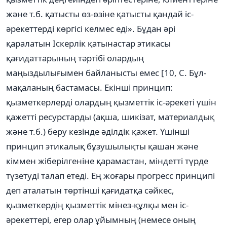
және т.б. қатысты өз-өзіне қатысты қандай іс-
әрекеттерді көргісі келмес еді». Бұдан әрі
қаралатын Іскерлік қатынастар этикасы
қағидаттарының тәртібі олардың
маңыздылығымен байланысты емес [10, С. Бұл-
мақаланың бастамасы. Екінші принцип:
қызметкерлерді олардың қызметтік іс-әрекеті үшін
қажетті ресурстарды (ақша, шикізат, материалдық
және т.б.) беру кезінде әділдік қажет. Үшінші
принцип этикалық бұзушылықты қашан және
кіммен жіберілгеніне қарамастан, міндетті түрде
түзетуді талап етеді. Ең жоғары прогресс принципі
деп аталатын төртінші қағидатқа сәйкес,
қызметкердің қызметтік мінез-құлқы мен іс-
әрекеттері, егер олар ұйымның (немесе оның