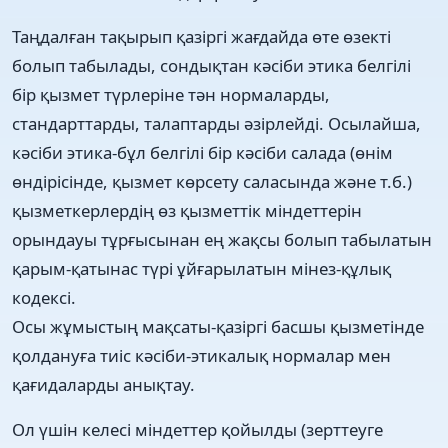
Таңдалған тақырып қазіргі жағдайда өте өзекті
болып табылады, сондықтан кәсіби этика белгілі
бір қызмет түрлеріне тән нормаларды,
стандарттарды, талаптарды әзірлейді. Осылайша,
кәсіби этика-бұл белгілі бір кәсіби салада (өнім
өндірісінде, қызмет көрсету саласында және т.б.)
қызметкерлердің өз қызметтік міндеттерін
орындауы тұрғысынан ең жақсы болып табылатын
қарым-қатынас түрі ұйғарылатын мінез-құлық
кодексі.
Осы жұмыстың мақсаты-қазіргі басшы қызметінде
қолдануға тиіс кәсіби-этикалық нормалар мен
қағидаларды анықтау.
Ол үшін келесі міндеттер қойылды (зерттеуге