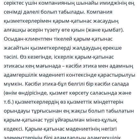
серіктес үшін компанияның шынайы имиджінің ең
сенімді дәлелі болып табылады. Компания
қызметкерлерімен қарым-қатынас жасаудың
алғашқы әсерін түзету өте қиын (және қымбат).
Осыдан-клиентпен тікелей қарым-қатынас
жасайтын қызметкерлерді жалдаудың ерекше
тәсілі. Өз кезегінде, іскерлік қарым-қатынас
этикасы кең мағынада – кәсіби этика мен адамның
адамгершілік мәдениеті контексінде қарастырылуы
мүмкін. Кәсіби этика-бұл белгілі бір кәсіби салада
(өнім өндірісінде, қызмет көрсету саласында және
т.б.) қызметкерлердің өз қызметтік міндеттерін
орындауы тұрғысынан ең жақсы болып табылатын
қарым-қатынас түрі ұйғарылған мінез-құлық
кодексі. Қарым-қатынас мәдениетінің негізгі
элементтерінің бірі адамдардың адамгершілік