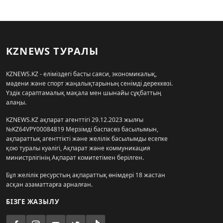
KZNEWS ТУРАЛЫ
KZNEWS.KZ - еліміздегі басты саяси, экономикалық,
мәдени және спорт жаңалықтарының сенімді дереккөзі.
Үздік сараптамалық мақала мен шынайы сұқбаттың
алаңы.
KZNEWS.KZ ақпарат агенттігі 29.12.2023 жылғы
№KZ64VPY00084819 Мерзімді баспасөз басылымын,
ақпараттық агенттікті және желілік басылымды есепке
қою туралы куәлігі, Ақпарат және коммуникация
министрлігінің Ақпарат комитетімен берілген.
Бұл желілік ресурстың ақпараттық өнімдері 18 жастан
асқан азаматтарға арналған.
БІЗГЕ ЖАЗЫЛУ