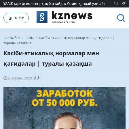
ҮААЖ тарифі екі есеге қымбаттайды: Үкімет қандай уәж айтады?
ҮААЖ тарифі екі есеге қымбаттайды: Үкімет қандай уәж айтады?
RU
KZ
МӘЗІР
Басты бет
/
Білім
/
Кәсіби-этикалық нормалар мен қағидалар |
туралы қазақша
Кәсіби-этикалық нормалар мен
қағидалар | туралы қазақша
26 қазан, 2020