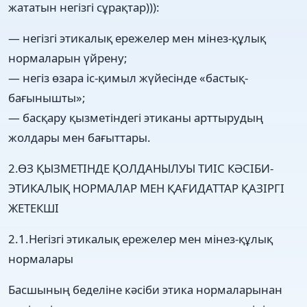
жататын негізгі сұрақтар))):
— негізгі этикалық ережелер мен мінез-құлық
нормаларын үйрену;
— негіз өзара іс-қимыл жүйесінде «бастық-
бағынышты»;
— басқару қызметіндегі этиканы арттырудың
жолдары мен бағыттары.
2.ӨЗ ҚЫЗМЕТІНДЕ ҚОЛДАНЫЛУЫ ТИІС КӘСІБИ-
ЭТИКАЛЫҚ НОРМАЛАР МЕН ҚАҒИДАТТАР ҚАЗІРГІ
ЖЕТЕКШІ
2.1.Негізгі этикалық ережелер мен мінез-құлық
нормалары
Басшының беделіне кәсіби этика нормаларынан