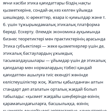
яғни кәсіби этика қағидаттары біздің нақты
қызметкеріне, сондай-ақ кез келген ұйымда
шешімдер, іс-әрекеттер, өзара іс-қимылдар және т.
б. үшін тұжырымдамалық этикалық платформа
береді. Ескерту. Әлемдік экономика ауқымында
бизнес теоретиктері мен практиктерінің арасында
Этика субъектілері — жеке қызметкерлер үшін де,
этикалық бастаулардың ұжымдық
тасымалдаушылары — ұйымдар үшін де этикалық
қағидалар мен нормалардың тізбесі қандай
қағидатпен ашылуға тиіс екендігі жөнінде
келіспеушіліктер жоқ. Жалпы қабылданған алтын
стандарт деп аталатын орталық жағдай болып
табылады: «қызмет жағдайы шеңберінде өзінің
қарамағындағыларға, басшылыққа, өзінің
қызметтік деңгейіндегі әріптестеріне, клиенттеріне