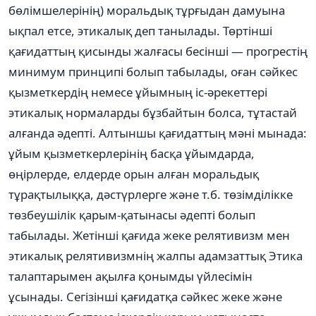
бөлімшелерінің) моральдық тұрғыдан дамуына
ықпал етсе, этикалық деп танылады. Төртінші
қағидаттың қисынды жалғасы бесінші — прогрестің
минимум принципі болып табылады, оған сәйкес
қызметкердің немесе ұйымның іс-әрекеттері
этикалық нормаларды бұзбайтын болса, тұтастай
алғанда әдепті. Алтыншы қағидаттың мәні мынада:
ұйым қызметкерлерінің басқа ұйымдарда,
өңірлерде, елдерде орын алған моральдық
тұрақтылыққа, дәстүрлерге және т.б. төзімділікке
төзбеушілік қарым-қатынасы әдепті болып
табылады. Жетінші қағида жеке релятивизм мен
этикалық релятивизмнің жалпы адамзаттық Этика
талаптарымен ақылға қонымды үйлесімін
ұсынады. Сегізінші қағидатқа сәйкес жеке және