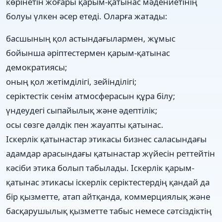
көрінетін жоғары қарым-қатынас мәдениетінің
болуы үлкен әсер етеді. Оларға жатады:
басшының қол астындағылармен, жұмыс
бойынша әріптестермен қарым-қатынас
демократиясы;
оның қол жетімділігі, зейінділігі;
серіктестік сенім атмосферасын құра білу;
үндеудегі сыпайылық және әдептілік;
осы сөзге дәлдік пен жауапты қатынас.
Іскерлік қатынастар этикасы бизнес саласындағы
адамдар арасындағы қатынастар жүйесін реттейтін
кәсіби этика болып табылады. Іскерлік қарым-
қатынас этикасы іскерлік серіктестердің қандай да
бір қызметте, атап айтқанда, коммерциялық және
басқарушылық қызметте табыс немесе сәтсіздіктің