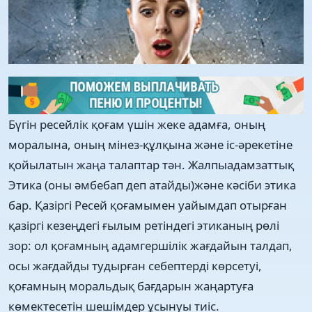
Бүгін ресейлік қоғам үшін жеке адамға, оның
моралына, оның мінез-құлқына және іс-әрекетіне
қойылатын жаңа талаптар тән. Жалпыадамзаттық
Этика (оны әмбебап деп атайды)және кәсіби этика
бар. Қазіргі Ресей қоғамымен уайымдап отырған
қазіргі кезеңдегі ғылым ретіндегі этиканың рөлі
зор: ол қоғамның адамгершілік жағдайын талдап,
осы жағдайды тудырған себептерді көрсетуі,
қоғамның моральдық бағдарын жаңартуға
көмектесетін шешімдер ұсынуы тиіс.