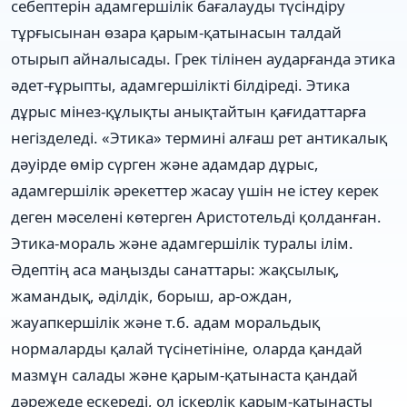
себептерін адамгершілік бағалауды түсіндіру
тұрғысынан өзара қарым-қатынасын талдай
отырып айналысады. Грек тілінен аударғанда этика
әдет-ғұрыпты, адамгершілікті білдіреді. Этика
дұрыс мінез-құлықты анықтайтын қағидаттарға
негізделеді. «Этика» термині алғаш рет антикалық
дәуірде өмір сүрген және адамдар дұрыс,
адамгершілік әрекеттер жасау үшін не істеу керек
деген мәселені көтерген Аристотельді қолданған.
Этика-мораль және адамгершілік туралы ілім.
Әдептің аса маңызды санаттары: жақсылық,
жамандық, әділдік, борыш, ар-ождан,
жауапкершілік және т.б. адам моральдық
нормаларды қалай түсінетініне, оларда қандай
мазмұн салады және қарым-қатынаста қандай
дәрежеде ескереді, ол іскерлік қарым-қатынасты