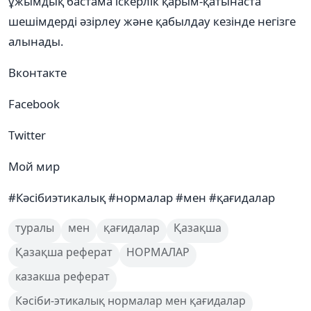
ұжымдық бастама іскерлік қарым-қатынаста
шешімдерді әзірлеу және қабылдау кезінде негізге
алынады.
Вконтакте
Facebook
Twitter
Мой мир
#Кәсібиэтикалық #нормалар #мен #қағидалар
туралы
мен
қағидалар
Қазақша
Қазақша реферат
НОРМАЛАР
казакша реферат
Кәсіби-этикалық нормалар мен қағидалар