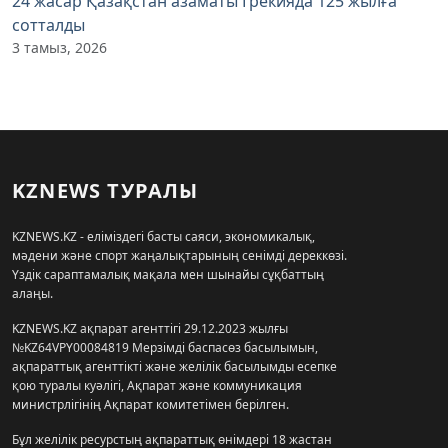
24 жасар Қазақстан азаматы Грекияда 125 жылға
сотталды
3 тамыз, 2026
KZNEWS ТУРАЛЫ
KZNEWS.KZ - еліміздегі басты саяси, экономикалық,
мәдени және спорт жаңалықтарының сенімді дереккөзі.
Үздік сараптамалық мақала мен шынайы сұқбаттың
алаңы.
KZNEWS.KZ ақпарат агенттігі 29.12.2023 жылғы
№KZ64VPY00084819 Мерзімді баспасөз басылымын,
ақпараттық агенттікті және желілік басылымды есепке
қою туралы куәлігі, Ақпарат және коммуникация
министрлігінің Ақпарат комитетімен берілген.
Бұл желілік ресурстың ақпараттық өнімдері 18 жастан