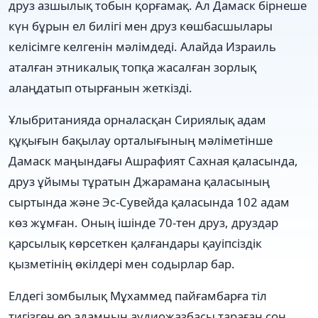
друз азшылық тобын қорғамақ. Ал Дамаск бірнеше
күн бұрын ел билігі мен друз көшбасшылары
келісімге келгенін мәлімдеді. Алайда Израиль
аталған этникалық топқа жасалған зорлық
алаңдатып отырғанын жеткізді.
Ұлыбританияда орналасқан Сириялық адам
құқығын бақылау орталығының мәліметінше
Дамаск маңындағы Ашрафият Сахная қаласында,
друз ұйымы тұратын Джарамана қаласының
сыртында және Эс-Сувейда қаласында 102 адам
көз жұмған. Оның ішінде 70-тен друз, друздар
қарсылық көрсеткен қалғандары қауіпсіздік
қызметінің өкілдері мен содырлар бар.
Елдегі зомбылық Мұхаммед пайғамбарға тіл
тигізген ер адамның аудиожазбасы тараған соң,