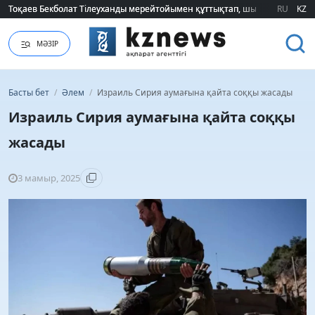
Тоқаев Бекболат Тілеуханды мерейтойымен құттықтап, шығармашылық т
Тоқаев Бекболат Тілеуханды мерейтойымен құттықтап, шығармашылық т
RU
KZ
МӘЗІР
Басты бет
/
Әлем
/
Израиль Сирия аумағына қайта соққы жасады
Израиль Сирия аумағына қайта соққы
жасады
3 мамыр, 2025