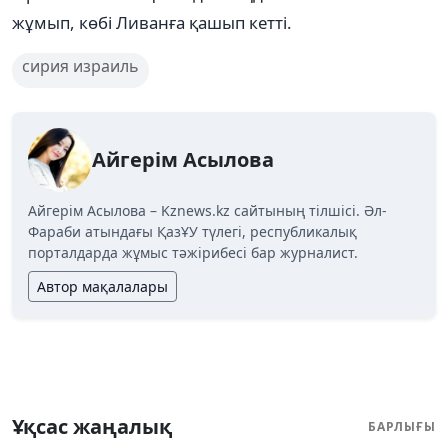
жұмып, көбі Ливанға қашып кетті.
сирия израиль
Айгерім Асылова
Айгерім Асылова – Kznews.kz сайтының тілшісі. Әл-
Фараби атындағы ҚазҰУ түлегі, республикалық
порталдарда жұмыс тәжірибесі бар журналист.
Автор мақалалары
Ұқсас жаңалық
БАРЛЫҒЫ