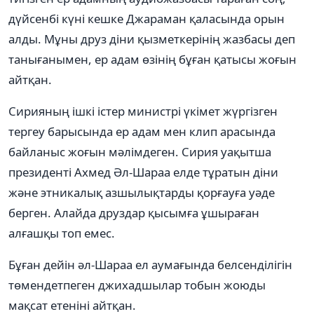
дүйсенбі күні кешке Джараман қаласында орын
алды. Мұны друз діни қызметкерінің жазбасы деп
танығанымен, ер адам өзінің бұған қатысы жоғын
айтқан.
Сирияның ішкі істер министрі үкімет жүргізген
тергеу барысында ер адам мен клип арасында
байланыс жоғын мәлімдеген. Сирия уақытша
президенті Ахмед Әл-Шараа елде тұратын діни
және этникалық азшылықтарды қорғауға уәде
берген. Алайда друздар қысымға ұшыраған
алғашқы топ емес.
Бұған дейін әл-Шараа ел аумағында белсенділігін
төмендетпеген джихадшылар тобын жоюды
мақсат етеніні айтқан.