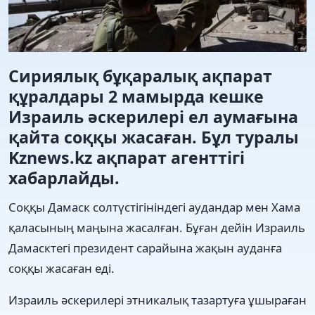
Сириялық бұқаралық ақпарат
құралдары 2 мамырда кешке
Израиль әскерилері ел аумағына
қайта соққы жасаған. Бұл туралы
Kznews.kz ақпарат агенттігі
хабарлайды.
Соққы Дамаск солтүстігініндегі аудандар мен Хама
қаласының маңына жасалған. Бұған дейін Израиль
Дамасктегі президент сарайына жақын ауданға
соққы жасаған еді.
Израиль әскерилері этникалық тазартуға ұшыраған