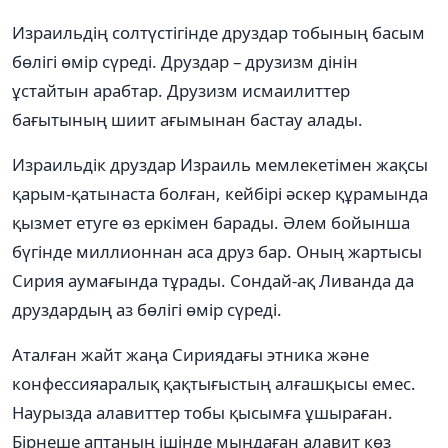
Израильдің солтүстігінде друздар тобының басым
бөлігі өмір сүреді. Друздар – друзизм дінін
ұстайтын арабтар. Друзизм исмаилиттер
бағытының шиит ағымынан бастау алады.
Израильдік друздар Израиль мемлекетімен жақсы
қарым-қатынаста болған, кейбірі әскер құрамында
қызмет етуге өз еркімен барады. Әлем бойынша
бүгінде миллионнан аса друз бар. Оның жартысы
Сирия аумағында тұрады. Сондай-ақ Ливанда да
друздардың аз бөлігі өмір сүреді.
Аталған жайт жаңа Сириядағы этника және
конфессияаралық қақтығыстың алғашқысы емес.
Наурызда алавиттер тобы қысымға ұшыраған.
Бірнеше аптаның ішінде мыңдаған алавит көз