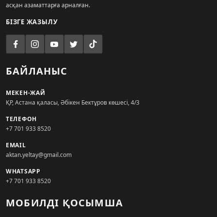
асқан азаматтарға арналған.
БІЗГЕ ЖАЗЫЛУ
БАЙЛАНЫС
МЕКЕН-ЖАЙ
ҚР, Астана қаласы, Әбікен Бектұров көшесі, 4/3
ТЕЛЕФОН
+7 701 933 8520
EMAIL
aktan.yeltay@gmail.com
WHATSAPP
+7 701 933 8520
МОБИЛДІ ҚОСЫМША