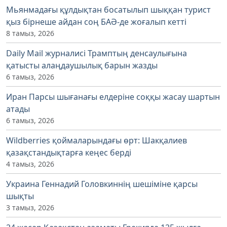
Мьянмадағы құлдықтан босатылып шыққан турист
қыз бірнеше айдан соң БАӘ-де жоғалып кетті
8 тамыз, 2026
Daily Mail журналисі Трамптың денсаулығына
қатысты алаңдаушылық барын жазды
6 тамыз, 2026
Иран Парсы шығанағы елдеріне соққы жасау шартын
атады
6 тамыз, 2026
Wildberries қоймаларындағы өрт: Шакқалиев
қазақстандықтарға кеңес берді
4 тамыз, 2026
Украина Геннадий Головкиннің шешіміне қарсы
шықты
3 тамыз, 2026