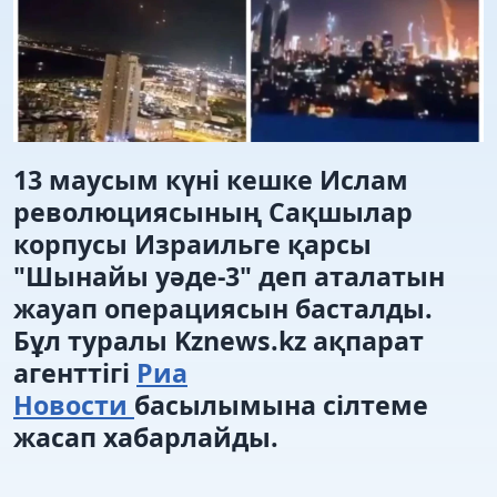
13 маусым күні кешке Ислам
революциясының Сақшылар
корпусы Израильге қарсы
"Шынайы уәде-3" деп аталатын
жауап операциясын басталды.
Бұл туралы Kznews.kz ақпарат
агенттігі
Риа
Новости
басылымына сілтеме
жасап хабарлайды.