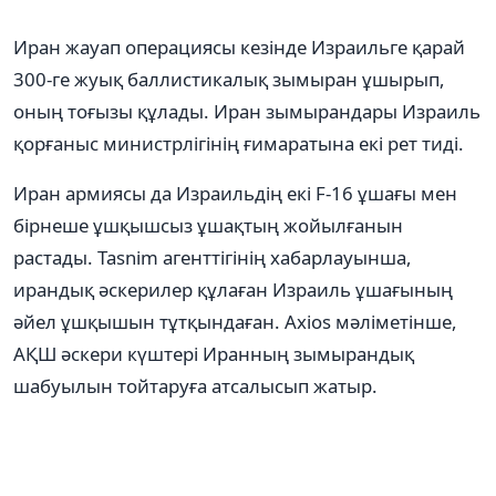
Иран жауап операциясы кезінде Израильге қарай
300-ге жуық баллистикалық зымыран ұшырып,
оның тоғызы құлады. Иран зымырандары Израиль
қорғаныс министрлігінің ғимаратына екі рет тиді.
Иран армиясы да Израильдің екі F-16 ұшағы мен
бірнеше ұшқышсыз ұшақтың жойылғанын
растады. Tasnim агенттігінің хабарлауынша,
ирандық әскерилер құлаған Израиль ұшағының
әйел ұшқышын тұтқындаған. Axios мәліметінше,
АҚШ әскери күштері Иранның зымырандық
шабуылын тойтаруға атсалысып жатыр.