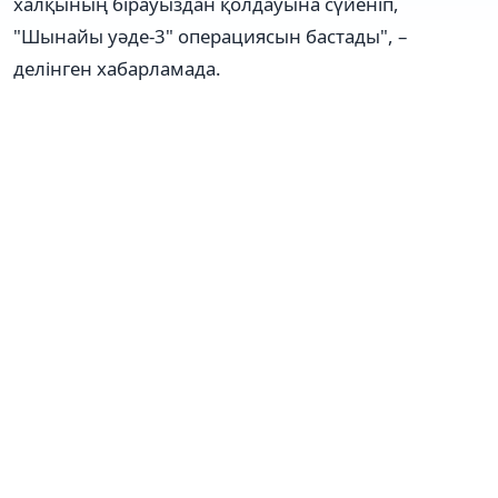
халқының бірауыздан қолдауына сүйеніп,
"Шынайы уәде-3" операциясын бастады", –
делінген хабарламада.