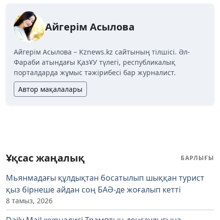
Айгерім Асылова
Айгерім Асылова – Kznews.kz сайтының тілшісі. Әл-
Фараби атындағы ҚазҰУ түлегі, республикалық
порталдарда жұмыс тәжірибесі бар журналист.
Автор мақалалары
Ұқсас жаңалық
БАРЛЫҒЫ
Мьянмадағы құлдықтан босатылып шыққан турист
қыз бірнеше айдан соң БАӘ-де жоғалып кетті
8 тамыз, 2026
Daily Mail журналисі Трамптың денсаулығына