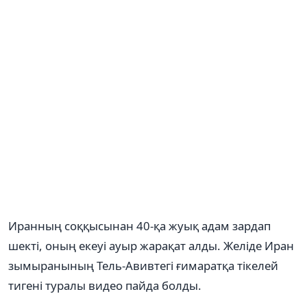
Иранның соққысынан 40-қа жуық адам зардап
шекті, оның екеуі ауыр жарақат алды. Желіде Иран
зымыранының Тель-Авивтегі ғимаратқа тікелей
тигені туралы видео пайда болды.