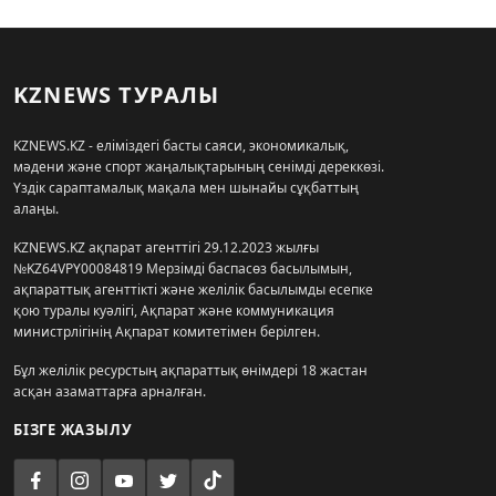
KZNEWS ТУРАЛЫ
KZNEWS.KZ - еліміздегі басты саяси, экономикалық,
мәдени және спорт жаңалықтарының сенімді дереккөзі.
Үздік сараптамалық мақала мен шынайы сұқбаттың
алаңы.
KZNEWS.KZ ақпарат агенттігі 29.12.2023 жылғы
№KZ64VPY00084819 Мерзімді баспасөз басылымын,
ақпараттық агенттікті және желілік басылымды есепке
қою туралы куәлігі, Ақпарат және коммуникация
министрлігінің Ақпарат комитетімен берілген.
Бұл желілік ресурстың ақпараттық өнімдері 18 жастан
асқан азаматтарға арналған.
БІЗГЕ ЖАЗЫЛУ