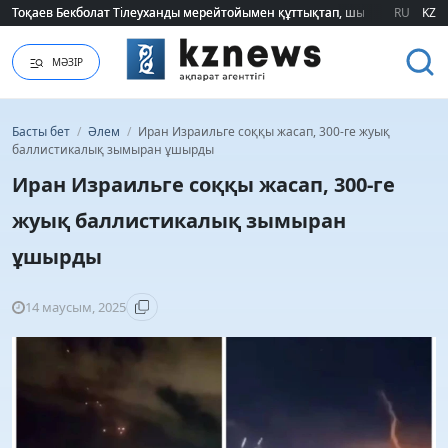
Тоқаев Бекболат Тілеуханды мерейтойымен құттықтап, шығармашылық т
Тоқаев Бекболат Тілеуханды мерейтойымен құттықтап, шығармашылық т
RU
KZ
МӘЗІР
Басты бет
/
Әлем
/
Иран Израильге соққы жасап, 300-ге жуық
баллистикалық зымыран ұшырды
Иран Израильге соққы жасап, 300-ге
жуық баллистикалық зымыран
ұшырды
14 маусым, 2025