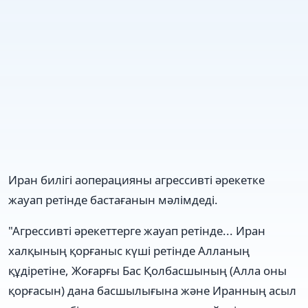
Иран билігі аоперацияны агрессивті әрекетке
жауап ретінде бастағанын мәлімдеді.
"Агрессивті әрекеттерге жауап ретінде... Иран
халқының қорғаныс күші ретінде Алланың
құдіретіне, Жоғарғы Бас Қолбасшының (Алла оны
қорғасын) дана басшылығына және Иранның асыл