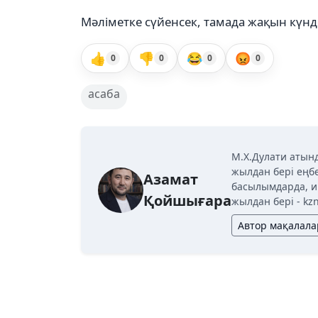
Мәліметке сүйенсек, тамада жақын күнд
👍
👎
😂
😡
0
0
0
0
асаба
М.Х.Дулати атын
жылдан бері еңбе
Азамат
басылымдарда, и
Қойшығара
жылдан бері - kz
Автор мақалал