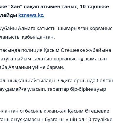
ке "Хан" лақап атымен таныс, 10 тәулікке
арлайды
kznews.kz.
жұбайы Алмаға қатысты шығарылған қорғаныс
ланысты қабылданған.
ртасында полиция Қасым Өтешевке жұбайына
атуға тыйым салатын қорғаныс нұсқамасын
аба Алманың үйіне барған.
жал шыққаны айтылады. Оқиға орнында болған
ау-дамайға ұласып, тараптар бір-біріне ауыр
қыланған отбасылық жанжал Қасым Өтешевке
ғаныс нұсқамасын бұзғаны үшін ол 10 тәулікке