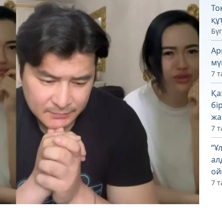
То
құ
Бүг
Ар
мү
7 т
Қа
бі
жа
7 т
“Ұ
ал
ой
7 т