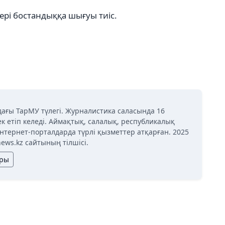
ері бостандыққа шығуы тиіс.
дағы ТарМУ түлегі. Журналистика саласында 16
к етіп келеді. Аймақтық, салалық, республикалық
нтернет-порталдарда түрлі қызметтер атқарған. 2025
news.kz сайтының тілшісі.
ары