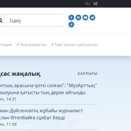
RU
KZ
йттан іздеу
итуция
# Таза Қазақстан
# Таяу Шығыс қақтығысы
қсас жаңалық
БАРЛЫҒЫ
оптың арасына іріткі салған": "МузАрттың"
рылуына қатысты тың дерек айтылды
ін, 14:31
ман Дүйсеновтің жұбайы журналист
слан Өтепбайға сұхбат берді
ін, 11:58