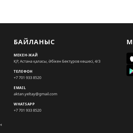
БАЙЛАНЫС
М
МЕКЕН-ЖАЙ
ҚР, Астана қаласы, Әбікен Бектұров көшесі, 4/3
ТЕЛЕФОН
+7 701 933 8520
EMAIL
aktan.yeltay@gmail.com
WHATSAPP
+7 701 933 8520
н