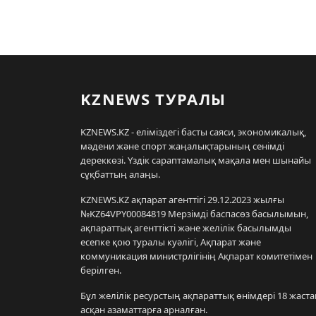
KZNEWS ТУРАЛЫ
KZNEWS.KZ - еліміздегі басты саяси, экономикалық,
мәдени және спорт жаңалықтарының сенімді
дереккөзі. Үздік сараптамалық мақала мен шынайы
сұқбаттың алаңы.
KZNEWS.KZ ақпарат агенттігі 29.12.2023 жылғы
№KZ64VPY00084819 Мерзімді баспасөз басылымын,
ақпараттық агенттікті және желілік басылымды
есепке қою туралы куәлігі, Ақпарат және
коммуникация министрлігінің Ақпарат комитетімен
берілген.
Бұл желілік ресурстың ақпараттық өнімдері 18 жаста
асқан азаматтарға арналған.