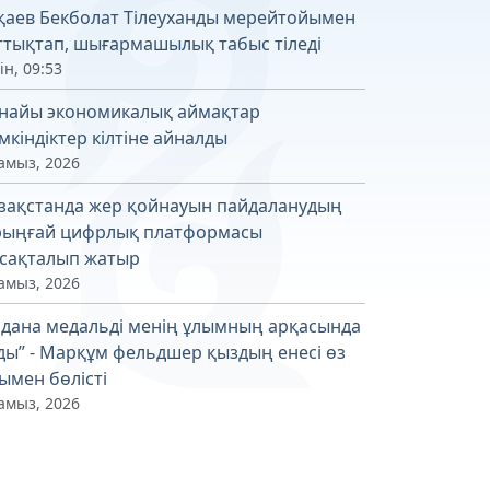
қаев Бекболат Тілеуханды мерейтойымен
ттықтап, шығармашылық табыс тіледі
ін, 09:53
найы экономикалық аймақтар
мкіндіктер кілтіне айналды
амыз, 2026
зақстанда жер қойнауын пайдаланудың
рыңғай цифрлық платформасы
сақталып жатыр
амыз, 2026
лдана медальді менің ұлымның арқасында
ды” - Марқұм фельдшер қыздың енесі өз
ымен бөлісті
амыз, 2026