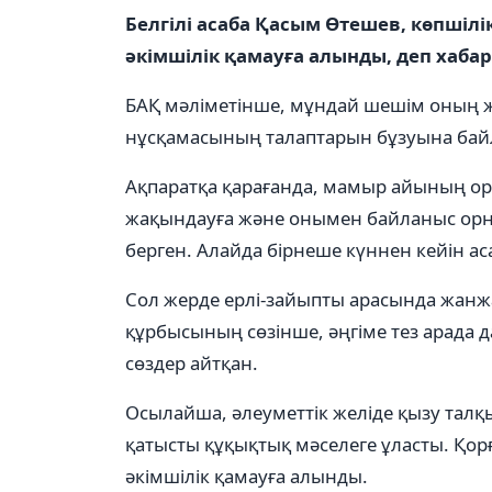
Белгілі асаба Қасым Өтешев, көпшілік
әкімшілік қамауға алынды, деп хаб
БАҚ мәліметінше, мұндай шешім оның 
нұсқамасының талаптарын бұзуына бай
Ақпаратқа қарағанда, мамыр айының о
жақындауға және онымен байланыс орн
берген. Алайда бірнеше күннен кейін ас
Сол жерде ерлі-зайыпты арасында жан
құрбысының сөзінше, әңгіме тез арада д
сөздер айтқан.
Осылайша, әлеуметтік желіде қызу тал
қатысты құқықтық мәселеге ұласты. Қор
әкімшілік қамауға алынды.