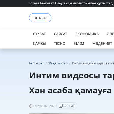
Тоқаев Бекболат Тілеуханды мерейтойымен құттықтап,
Тоқаев Бекболат Тілеуханды мерейтойымен құттықтап,
МӘЗІР
СҰХБАТ
САЯСАТ
ЭКОНОМИКА
ӘЛ
ҚАРЖЫ
ТЕХНО
БІЛІМ
МӘДЕНИЕТ
Басты бет
/
Жаңалықтар
/
Интим видеосы тарап кетке
Интим видеосы та
Хан асаба қамауғ
3 маусым, 2026
Сілтеме