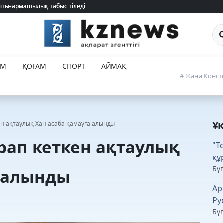
 шығармашылық табыс тіледі
 шығармашылық табыс тіледі
Са
ЕМ
ҚОҒАМ
СПОРТ
АЙМАҚ
# Жаңа Конст
Ұ
н ақтаулық Хан асаба қамауға алынды
рап кеткен ақтаулық
"Т
құ
Бүг
а алынды
Ар
Ру
Бүг