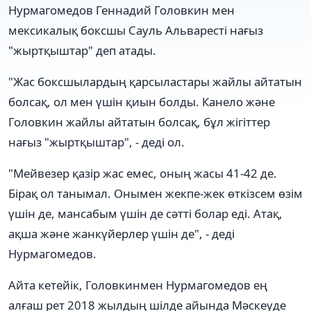
Нурмагомедов Геннадий Головкин мен
мексикалық боксшы Сауль Альваресті нағыз
"жыртқыштар" деп атады.
"Жас боксшылардың қарсыластары жайлы айтатын
болсақ, ол мен үшін қиын болды. Канело және
Головкин жайлы айтатын болсақ, бұл жігіттер
нағыз "жыртқыштар", - деді ол.
"Мейвезер қазір жас емес, оның жасы 41-42 де.
Бірақ ол танымал. Онымен жекпе-жек өткізсем өзім
үшін де, мансабым үшін де сәтті болар еді. Атақ,
ақша және жанкүйерлер үшін де", - деді
Нурмагомедов.
Айта кетейік, Головкинмен Нурмагомедов ең
алғаш рет 2018 жылдың шілде айында Мәскеуде