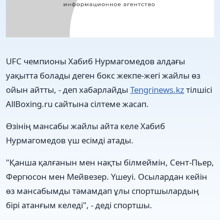
UFC чемпионы Хабиб Нурмагомедов алдағы
уақытта болады деген бокс жекпе-жегі жайлы өз
ойын айтты, - деп хабарлайды
Tengrinews.kz
тілшісі
AllBoxing.ru сайтына сілтеме жасап.
Өзінің мансабы жайлы айта келе Хабиб
Нурмагомедов үш есімді атады.
"Қанша қалғанын мен нақты білмеймін, Сент-Пьер,
Фергюсон мен Мейвезер. Үшеуі. Осылардан кейін
өз мансабымды тәмамдап ұлы спортшылардың
бірі атанғым келеді", - деді спортшы.