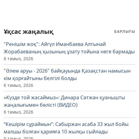
Ұқсас жаңалық
БАРЛЫҒЫ
"Ренішім жоқ": Айгүл Иманбаева Алтынай
Жорабаеваның қызының ұзату тойына неге бармады
6 тамыз, 2026
"Әлем аруы - 2026" байқауында Қазақстан намысын
кім қорғайтыны белгілі болды
6 тамыз, 2026
«Күзде той жасаймыз»: Динара Сәтжан қуанышты
жаңалығымен бөлісті (ВИДЕО)
6 тамыз, 2026
“Кешірім сұраймын”: Сабыржан асаба 33 жыл бойы
малшы болған қарияға 10 жылқы сыйлады
5 тамыз, 2026