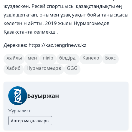
жүздескен. Ресей спортшысы қазақстандықты ең
үздік деп атап, онымен ұзақ уақыт бойы танысқысы
келегенін айтты. 2019 жылы Нурмагомедов
Қазақстанға келмекші.
Дереккөз: https://kaz.tengrinews.kz
жайлы
мен
пікір
білдірді
Канело
Бокс
Хабиб
Нурмагомедов
GGG
Бауыржан
Журналист
Автор мақалалары