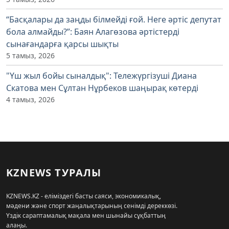
“Басқалары да заңды білмейді ғой. Неге әртіс депутат
бола алмайды?”: Баян Алагөзова әртістерді
сынағандарға қарсы шықты
5 тамыз, 2026
"Үш жыл бойы сыналдық": Тележүргізуші Диана
Скатова мен Сұлтан Нұрбеков шаңырақ көтерді
4 тамыз, 2026
KZNEWS ТУРАЛЫ
KZNEWS.KZ - еліміздегі басты саяси, экономикалық,
мәдени және спорт жаңалықтарының сенімді дереккөзі.
Үздік сараптамалық мақала мен шынайы сұқбаттың
алаңы.