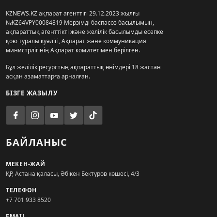
KZNEWS.KZ ақпарат агенттігі 29.12.2023 жылғы
№KZ64VPY00084819 Мерзімді баспасөз басылымын,
ақпараттық агенттікті және желілік басылымды есепке
қою туралы куәлігі, Ақпарат және коммуникация
министрлігінің Ақпарат комитетімен берілген.
Бұл желілік ресурстың ақпараттық өнімдері 18 жастан
асқан азаматтарға арналған.
БІЗГЕ ЖАЗЫЛУ
БАЙЛАНЫС
МЕКЕН-ЖАЙ
ҚР, Астана қаласы, Әбікен Бектұров көшесі, 4/3
ТЕЛЕФОН
+7 701 933 8520
EMAIL