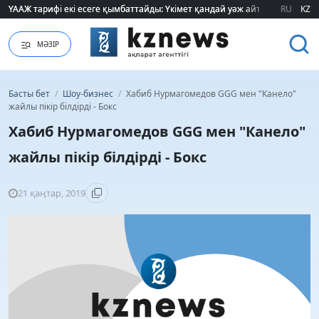
ҮААЖ тарифі екі есеге қымбаттайды: Үкімет қандай уәж айтады?
ҮААЖ тарифі екі есеге қымбаттайды: Үкімет қандай уәж айтады?
RU
KZ
МӘЗІР
Басты бет
/
Шоу-бизнес
/
Хабиб Нурмагомедов GGG мен "Канело"
жайлы пікір білдірді - Бокс
Хабиб Нурмагомедов GGG мен "Канело"
жайлы пікір білдірді - Бокс
21 қаңтар, 2019