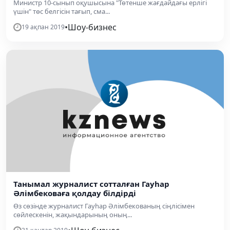
Министр 10-сынып оқушысына "Төтенше жағдайдағы ерлігі
үшін" төс белгісін тағып, сма...
•
Шоу-бизнес
19 ақпан 2019
Танымал журналист сотталған Гауһар
Әлімбековаға қолдау білдірді
Өз сөзінде журналист Гауһар Әлімбекованың сіңлісімен
сөйлескенін, жақындарының оның...