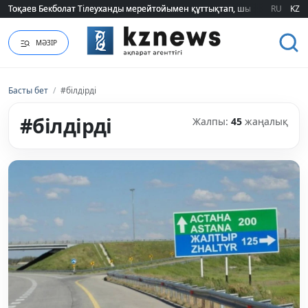
Тоқаев Бекболат Тілеуханды мерейтойымен құттықтап, шығармашылық т
Тоқаев Бекболат Тілеуханды мерейтойымен құттықтап, шығармашылық т
RU
KZ
МӘЗІР
Басты бет
/
#білдірді
#білдірді
Жалпы:
45
жаңалық