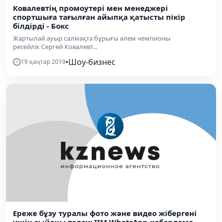
Ковалевтің промоутері мен менеджері
спортшыға тағылған айыпқа қатысты пікір
білдірді - Бокс
Жартылай ауыр салмақта бұрығы әлем чемпионы
ресейлік Сергей Ковалевт...
•
Шоу-бизнес
19 қаңтар 2019
Ереже бұзу туралы фото және видео жібергені