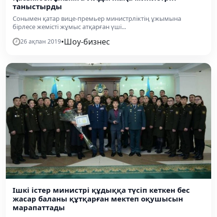
таныстырды
Сонымен қатар вице-премьер министрліктің ұжымына
бірлесе жемісті жұмыс атқарған үші...
•
Шоу-бизнес
26 ақпан 2019
Ішкі істер министрі құдыққа түсіп кеткен бес
жасар баланы құтқарған мектеп оқушысын
марапаттады