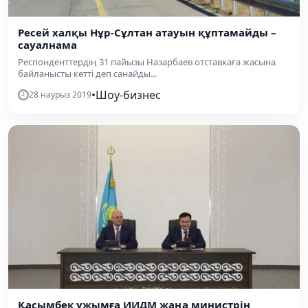
Ресей халқы Нұр-Сұлтан атауын құптамайды –
сауалнама
Респонденттердің 31 пайызы Назарбаев отставкаға жасына
байланысты кетті деп санайды...
•
Шоу-бизнес
28 наурыз 2019
Қасымбек ұжымға ИИДМ жаңа министрін