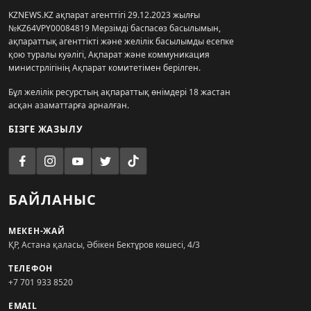
KZNEWS.KZ ақпарат агенттігі 29.12.2023 жылғы
№KZ64VPY00084819 Мерзімді баспасөз басылымын,
ақпараттық агенттікті және желілік басылымды есепке
қою туралы куәлігі, Ақпарат және коммуникация
министрлігінің Ақпарат комитетімен берілген.
Бұл желілік ресурстың ақпараттық өнімдері 18 жастан
асқан азаматтарға арналған.
БІЗГЕ ЖАЗЫЛУ
БАЙЛАНЫС
МЕКЕН-ЖАЙ
ҚР, Астана қаласы, Әбікен Бектұров көшесі, 4/3
ТЕЛЕФОН
+7 701 933 8520
EMAIL