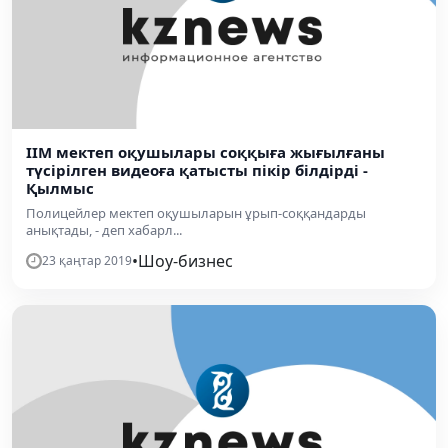
ІІМ мектеп оқушылары соққыға жығылғаны
түсірілген видеоға қатысты пікір білдірді -
Қылмыс
Полицейлер мектеп оқушыларын ұрып-соққандарды
анықтады, - деп хабарл...
•
Шоу-бизнес
23 қаңтар 2019