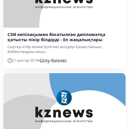
СІМ кепілақымен босатылған дипломатқа
қатысты пікір білдірді - Ел жаңалықтары
Сыртқы істер министрлігінің өкілдері Қазақстанның
Өзбекстандағы елші...
•
Шоу-бизнес
21 қаңтар 2019