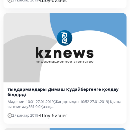
•
Шоу-бизнес
31 қаңтар 2019
тыңдармандары Димаш Құдайбергенге қолдау
білдірді
Мәдениет10:01 27.01.2019(Жаңартылды 10:52 27.01.2019) Қысқа
сілтеме алу361 0 0Қазақ...
•
Шоу-бизнес
27 қаңтар 2019