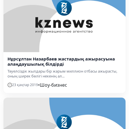
Нұрсұлтан Назарбаев жастардың ажырасуына
алаңдаушылық білдірді
Тәуелсіздік жылдары бір жарым миллион отбасы ажырасты,
оның ширек бөлігі некенің ал...
•
Шоу-бизнес
23 қаңтар 2019