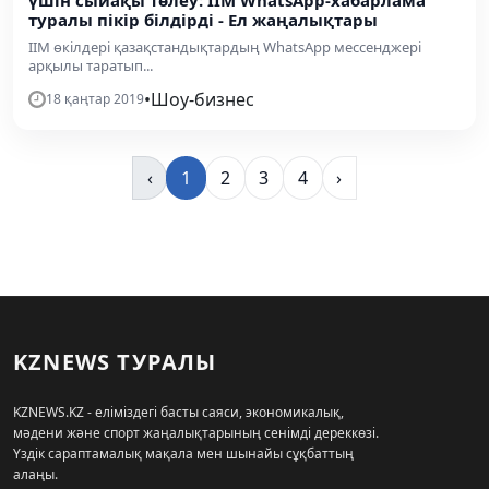
үшін сыйақы төлеу: ІІМ WhatsApp-хабарлама
туралы пікір білдірді - Ел жаңалықтары
ІІМ өкілдері қазақстандықтардың WhatsApp мессенджері
арқылы таратып...
•
Шоу-бизнес
18 қаңтар 2019
‹
1
2
3
4
›
KZNEWS ТУРАЛЫ
KZNEWS.KZ - еліміздегі басты саяси, экономикалық,
мәдени және спорт жаңалықтарының сенімді дереккөзі.
Үздік сараптамалық мақала мен шынайы сұқбаттың
алаңы.