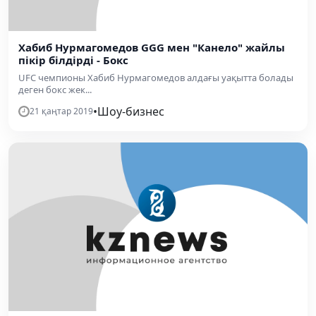
Хабиб Нурмагомедов GGG мен "Канело" жайлы
пікір білдірді - Бокс
UFC чемпионы Хабиб Нурмагомедов алдағы уақытта болады
деген бокс жек...
•
Шоу-бизнес
21 қаңтар 2019