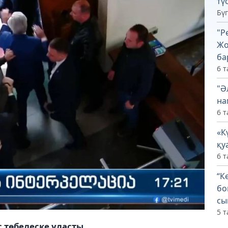
тү
Бүг
"Р
Жо
ба
6 т
"Ә
на
6 т
«К
қу
6 т
“К
бо
сы
5 т
 төбелеске ұласты.