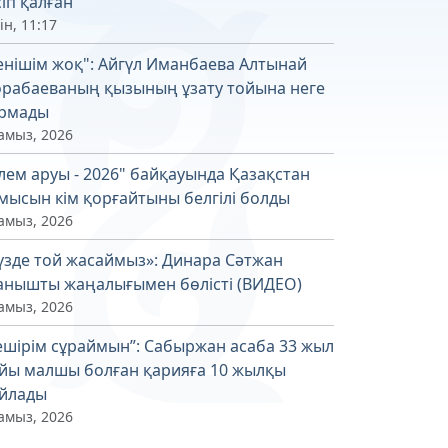
сіп қалған
ін, 11:17
енішім жоқ": Айгүл Иманбаева Алтынай
рабаеваның қызының ұзату тойына неге
рмады
амыз, 2026
лем аруы - 2026" байқауында Қазақстан
мысын кім қорғайтыны белгілі болды
амыз, 2026
үзде той жасаймыз»: Динара Сәтжан
анышты жаңалығымен бөлісті (ВИДЕО)
амыз, 2026
ешірім сұраймын”: Сабыржан асаба 33 жыл
йы малшы болған қарияға 10 жылқы
йлады
амыз, 2026