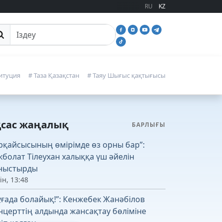
RU
KZ
йттан іздеу
итуция
# Таза Қазақстан
# Таяу Шығыс қақтығысы
қсас жаңалық
БАРЛЫҒЫ
рқайсысының өмірімде өз орны бар”:
кболат Тілеухан халыққа үш әйелін
ныстырды
ін, 13:48
ұғада болайық!”: Кенжебек Жанәбілов
нцерттің алдында жансақтау бөліміне