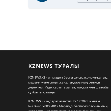
KZNEWS ТУРАЛЫ
KZNEWS.KZ - еліміздегі басты саяси, экономикалық,
мәдени және спорт жаңалықтарының сенімді
дереккөзі. Үздік сараптамалық мақала мен шынайы
сұқбаттың алаңы.
KZNEWS.KZ ақпарат агенттігі 29.12.2023 жылғы
№KZ64VPY00084819 Мерзімді баспасөз басылымын,