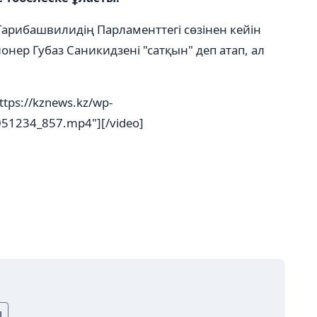
арибашвилидің Парламенттегі сөзінен кейін
ер Губаз Саникидзені "сатқын" деп атап, ал
ttps://kznews.kz/wp-
051234_857.mp4"][/video]
ы