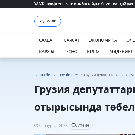
ҮААЖ тарифі екі есеге қымбаттайды: Үкімет қандай уәж
ҮААЖ тарифі екі есеге қымбаттайды: Үкімет қандай уәж
МӘЗІР
СҰХБАТ
САЯСАТ
ЭКОНОМИКА
ӘЛ
ҚАРЖЫ
ТЕХНО
БІЛІМ
МӘДЕНИЕТ
Басты бет
/
Шоу-бизнес
/
Грузия депутаттары парлам
Грузия депутатта
отырысында төбел
25 наурыз, 2023
Сілтеме