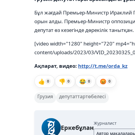
Бұл жағдай Премьер-Министр Ираклий Г
орын алды. Премьер-Министр оппозицион
депутат өз кезегінде дөрекілік танытқан.
[video width="1280" height="720" mp4="h
content/uploads/2023/03/VID_20230325_
Ақпарат, видео:
http://t.me/orda_kz
👍
👎
😂
😡
0
0
0
0
Грузия
депутаттартөбелесі
Журналист
Еркебұлан
Автор мақалалар