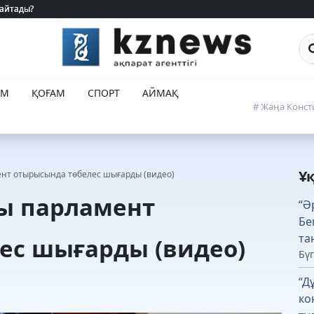
 айтады?
 айтады?
Са
ЕМ
ҚОҒАМ
СПОРТ
АЙМАҚ
# Жаңа Конст
Ұ
ент отырысында төбелес шығарды (видео)
ры парламент
“Ә
Бе
та
ес шығарды (видео)
Бүг
“Д
ко