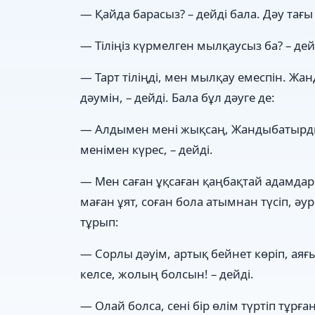
— Қайда барасыз? – дейді бала. Дәу тағы
— Тіліңіз күрмелген мылқаусыз ба? – де
— Тарт тіліңді, мен мылқау емеспін. Жа
дәумін, – дейді. Бала бұл дәуге де:
— Алдымен мені жықсаң, Жандыбатырды 
менімен күрес, – дейді.
— Мен саған ұқсаған қаңбақтай адамдар
маған ұят, соған бола атымнан түсіп, әу
тұрып:
— Сорлы дәуім, артық бейнет көріп, ая
келсе, жолың болсын! – дейді.
— Олай болса, сені бір өлім түртіп тұрған