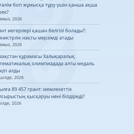
ғалім боп жұмысқа тұру үшін қанша ақша
рек?
амыз, 2026
ант иегерлері қашан белгілі болады?:
нистрлік нақты мерзімді атады
амыз, 2026
зақстан құрамасы Халықаралық
тематикалық олимпиадада алты медаль
ңіп алды
шілде, 2026
ылға 89 457 грант: мемлекеттік
псырыстың қысқаруы нені білдіреді?
ілде, 2026