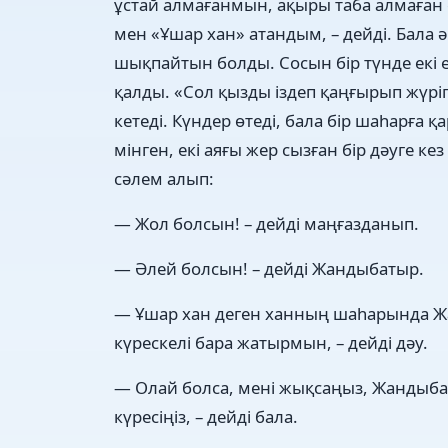
ұстай алмағанмын, ақыры таба алмаған с
мен «Ұшар хан» атандым, – дейді. Бала әр
шықпайтын болды. Сосын бір түнде екі ете
қалды. «Сол қызды іздеп қаңғырып жүріп
кетеді. Күндер өтеді, бала бір шаһарға қ
мінген, екі аяғы жер сызған бір дәуге к
сәлем алып:
— Жол болсын! – дейді маңғазданып.
— Әлей болсын! – дейді Жандыбатыр.
— Ұшар хан деген ханның шаһарында Ж
күрескелі бара жатырмын, – дейді дәу.
— Олай болса, мені жықсаңыз, Жандыба
күресіңіз, – дейді бала.