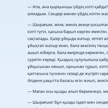
— Апа, ана қырқыншы үйдің кілті қайда
алмадым. Сендер менен үйдің кілтін жа
— Шырағым, міне, менің әкеңе қосылға
кілті түгіл, қасына барып көрген емеспін
сақталады. Қазір ұйқыда жатыр, ептеп ал
ұйықтап жатыр екен, бала әкесінің төсқа
ашып жіберсе, бала өмірінде көрмеген, с
суретін көреді. Қыздың сұлулығына қай
ұйқысынан оянып, орнынан тұрып, кілті
қалтасына түскенін сезеді де жүгіріп сар
Әлдене уақытта баласы есін жиып, әкесі
— Маған осы қызды алып бермесеңіз, мен 
— Шырағым! Бұл қызды іздеп мен сенде