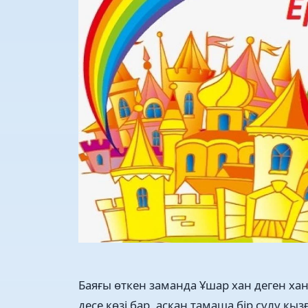
Баяғы өткен заманда Ұшар хан деген хан
десе көзі бар, асқан тамаша бір сұлу қы