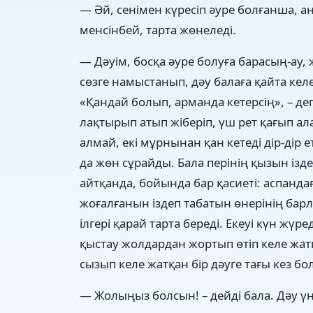
— Әй, сенімен күресіп әуре болғанша, ан
менсінбей, тарта жөнеледі.
— Дәуім, босқа әуре болуға барасың-ау, 
сөзге намыстанып, дәу балаға қайта келед
«Қандай болып, арманда кетерсің», – деп
лақтырып атып жіберіп, үш рет қағып ал
алмай, екі мұрнынан қан кетеді дір-дір
да жөн сұрайды. Бала перінің қызын ізд
айтқанда, бойында бар қасиеті: аспанд
жоғалғанын іздеп табатын өнерінің барл
ілгері қарай тарта береді. Екеуі күн жүр
қыстау жолдардан жортып өтіп келе жатқа
сызып келе жатқан бір дәуге тағы кез бо
— Жолыңыз болсын! – дейді бала. Дәу ү