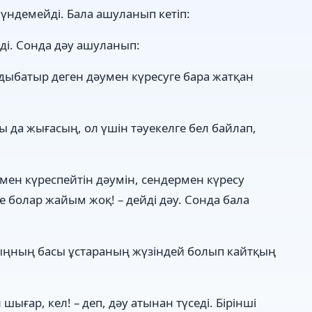
 үндемейді. Бала ашуланып кетіп:
йді. Сонда дәу ашуланып:
ндыбатыр деген дәумен күресуге бара жатқан
да жығасың, ол үшін тәуекелге бел байлап,
мен күреспейтін дәумін, сендермен күресу
ре болар жайым жоқ! – дейді дәу. Сонда бала
ғыңның басы ұстараның жүзіндей болып кайтқың
 шығар, кел! – деп, дәу атынан түседі. Бірінші