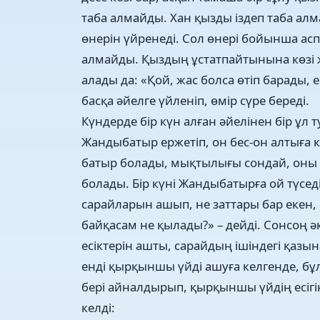
таба алмайды. Хан қызды іздеп таба алм
өнерін үйренеді. Сол өнері бойынша асп
алмайды. Қыздың ұстатпайтынына көзі ж
алады да: «Қой, жас болса өтіп барады, е
басқа әйелге үйленіп, өмір сүре береді.
Күндерде бір күн алған әйелінен бір ұ
Жандыбатыр ержетіп, он бес-он алтыға к
батыр болады, мықтылығы сондай, оны о
болады. Бір күні Жандыбатырға ой түсе
сарайларын ашып, не заттары бар екен, 
байқасам не қылады?» – дейді. Сонсоң ә
есіктерін ашты, сарайдың ішіндегі қазын
енді қырқыншы үйді ашуға келгенде, бұ
бері айналдырып, қырқыншы үйдің есіг
келді: