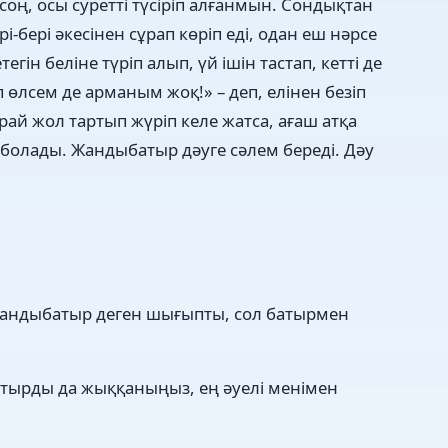
оң, осы суретті түсіріп алғанмын. Сондықтан
і-бері әкесінен сұрап көріп еді, одан еш нәрсе
гін беліне түріп алып, үй ішін тастап, кетті де
 өлсем де арманым жоқ!» – деп, елінен безіп
арай жол тартып жүріп келе жатса, ағаш атқа
ез болады. Жандыбатыр дәуге сәлем береді. Дәу
андыбатыр деген шығыпты, сол батырмен
тырды да жыққаныңыз, ең әуелі менімен