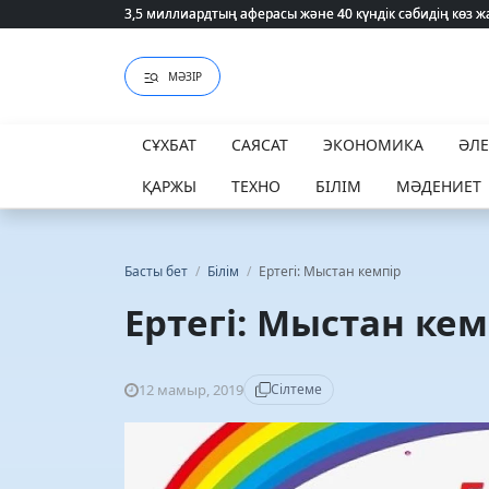
3,5 миллиардтың аферасы және 40 күндік сәбидің көз
3,5 миллиардтың аферасы және 40 күндік сәбидің көз
МӘЗІР
СҰХБАТ
САЯСАТ
ЭКОНОМИКА
ӘЛ
ҚАРЖЫ
ТЕХНО
БІЛІМ
МӘДЕНИЕТ
Басты бет
/
Білім
/
Ертегі: Мыстан кемпір
Ертегі: Мыстан кем
12 мамыр, 2019
Сілтеме