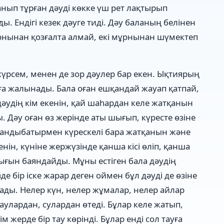
данып тұрған дәуді көкке үш рет лақтырып
ы. Ендігі кезек дәуге тиді. Дәу баланың белінен
 орнынан қозғалта алмай, екі мұрнынан шүмектеп
үрсем, менен де зор дәулер бар екен. Ықтиярың
алаға жалынады. Бала оған ешқандай жауап қатпай,
дәудің кім екенін, қай шаһардан келе жатқанын
 Дәу оған өз жерінде аты шығып, күресте өзіне
 Жандыбатырмен күрескелі бара жатқанын және
генін, күніне жержүзінде қанша кісі өліп, қанша
лығын баяндайды. Мұны естіген бала дәудің
е бір іске жарар деген оймен бұл дәуді де өзіне
рады. Нелер күн, нелер жұмалар, нелер айлар
аулардан, сулардан өтеді. Бұлар келе жатып,
жерде бір тау көрінді. Бұлар енді сол тауға