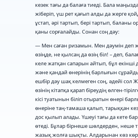
кезек тағы да балаға тиеді. Бала маңыз
жіберіп, үш рет қағып алды да жерге қойд
ұстап, әрі тартып, бері тартып, баланы
қаны сорғалайды. Сонан соң дәу:
— Мен саған ризамын. Мен дәумін деп ж
өзіңде, не қылсаң да өзің біл! – деп, б
келе жатқан сапарын айтып, бұл екінші 
және қандай өнерінің барлығын сұрайды.
ешбір дәу шақ келмеген соң, әдейі сол
өзінің кітапқа қарап біреудің өлген-тіріл
кісі туатынын біліп отыратын өнері бар
өнеріне таң-тамаша қалып, тарыққан кезд
дос қылып алады. Үшеуі тағы да кете ба
өтеді. Бұлар бірнеше шөлдерден, неше т
жазық жолға шықты. Алдарынан көз көрім 