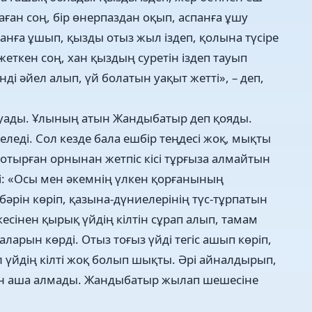
аған соң, бір өнерпаздан оқып, аспанға ұшу
анға ұшып, қызды отыз жыл іздеп, қолына түсіре
еткен соң, хан қыздың суретін іздеп тауып
нді әйел алып, үй болатын уақыт жетті», – деп,
л туады. Ұлының атын Жандыбатыр деп қояды.
еледі. Сол кезде бала ешбір теңдесі жоқ, мықты
тырған орнынан жетпіс кісі тұрғыза алмайтын
ді: «Осы мен әкемнің үлкен қорғанының
бәрін көріп, қазына-дүниелерінің түс-тұрпатын
кесінен қырық үйдің кілтін сұрап алып, тамам
аларын көрді. Отыз тоғыз үйді тегіс ашып көріп,
л үйдің кілті жоқ болып шықты. Әрі айналдырып,
ін аша алмады. Жандыбатыр жылап шешесіне