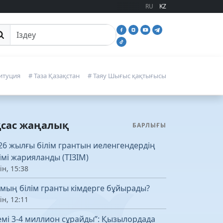
RU
KZ
йттан іздеу
итуция
# Таза Қазақстан
# Таяу Шығыс қақтығысы
қсас жаңалық
БАРЛЫҒЫ
26 жылғы білім грантын иеленгендердің
зімі жарияланды (ТІЗІМ)
ін, 15:38
 мың білім гранты кімдерге бұйырады?
ін, 12:11
емі 3-4 миллион сұрайды”: Қызылордада