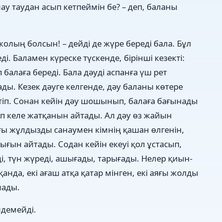
ау таудан асып кетпеймін бе? – деп, баланы
жолың болсын! – дейді де жүре береді бала. Бұл
і. Баламен күреске түскенде, бірінші кезекті:
 балаға береді. Бала дәуді аспанға үш рет
ады. Кезек дәуге келгенде, дәу баланы көтере
 етіп. Сонан кейін дәу шошынып, балаға бағынады
еп келе жатқанын айтады. Ал дәу өз жайын
ағы жұлдызды санаумен кімнің қашан өлгенін,
ығын айтады. Содан кейін екеуі қол ұстасып,
еді, түн жүреді, ашығады, тарығады. Нелер қиын-
нда, екі ағаш атқа қатар мінген, екі аяғы жолды
лады.
ндемейді.