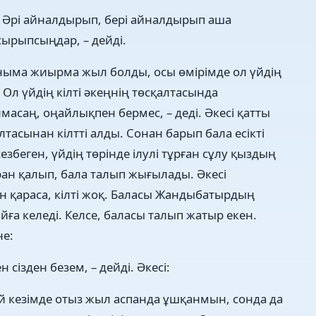
? Әрі айналдырып, бері айналдырып аша
сырыпсыңдар, – дейді.
ныма жиырма жыл болды, осы өмірімде ол үйдің
. Ол үйдің кілті әкеңнің төсқалтасында
масаң, оңайлықпен бермес, – деді. Әкесі қатты
лтасынан кілтті алды. Сонан барып бала есікті
езбеген, үйдің төрінде ілулі тұрған сұлу қыздың
ран қалып, бала талып жығылады. Әкесі
н қараса, кілті жоқ. Баласы Жандыбатырдың
айға келеді. Келсе, баласы талып жатыр екен.
не:
сізден безем, – дейді. Әкесі:
й кезімде отыз жыл аспанда ұшқанмын, сонда да