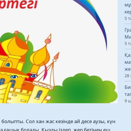
мұ
ке
5 т
Гр
Ми
5 т
Қа
ма
же
28 
Би
та
9 ш
 болыпты. Сол хан жас кезінде ай десе аузы, күн
зға ғашық болады. Қызды іздеп, жер бетінен еш