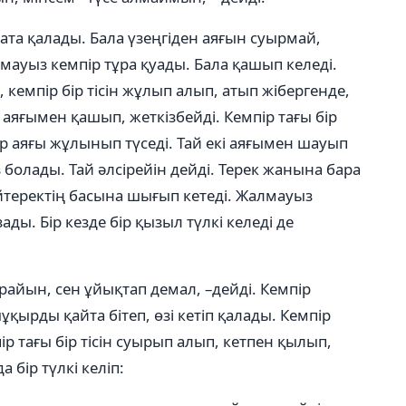
та қалады. Бала үзеңгіден аяғын суырмай,
лмауыз кемпір тұра қуады. Бала қашып келеді.
 кемпір бір тісін жұлып алып, атып жібергенде,
 аяғымен қашып, жеткізбейді. Кемпір тағы бір
ір аяғы жұлынып түседі. Тай екі аяғымен шауып
 болады. Тай әлсірейін дейді. Терек жанына бара
бәйтеректің басына шығып кетеді. Жалмауыз
ады. Бір кезде бір қызыл түлкі келеді де
райын, сен ұйықтап демал, –дейді. Кемпір
шұқырды қайта бітеп, өзі кетіп қалады. Кемпір
мпір тағы бір тісін суырып алып, кетпен қылып,
а бір түлкі келіп: