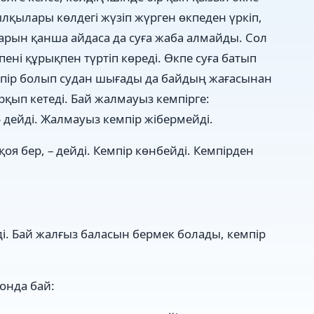
лқылары көлдегі жүзіп жүрген өкпеден үркіп,
арын қанша айдаса да суға жаба алмайды. Сол
пені құрықпен түртіп көреді. Өкпе суға батып
мпір болып судан шығады да байдың жағасынан
орқып кетеді. Бай жалмауыз кемпірге:
– дейді. Жалмауыз кемпір жібермейді.
я бер, – дейді. Кемпір көнбейді. Кемпірден
ді. Бай жалғыз баласын бермек болады, кемпір
Сонда бай: