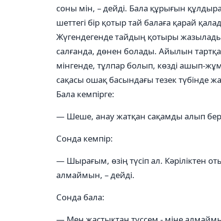
соны мін, – дейді. Бала құрығын құлдыр
шеттегі бір қотыр тай балаға қарай қала
Жүгендегенде тайдың қотыры жазылады. 
салғанда, дөнен болады. Айылын тартқан
мінгенде, тұлпар болып, көзді ашып-жұм
сақасы ошақ басындағы тезек түбінде жа
Бала кемпірге:
— Шеше, анау жатқан сақамды алып берш
Сонда кемпір:
— Шырағым, өзің түсіп ал. Кәріліктен о
алмаймын, – дейді.
Сонда бала:
— Мен жастықтан түссем - міне алмаймын