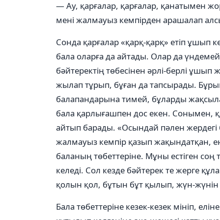
— Ау, қарғалар, қарғалар, қанатымен жо
мені жалмауыз кемпірден арашалап алсы
Сонда қарғалар «қарқ-қарқ» етіп ұшып ке
бала оларға да айтады. Олар да үндемей 
бәйтеректің төбесінен әрлі-берлі ұшып ж
жылап тұрып, бұған да тапсырады. Бұр
балапандарына тимей, бұларды жақсыла
бала қарлығашпен дос екен. Сонымен, 
айтып барады. «Осындай пәлен жердегі б
жалмауыз кемпір қазып жақындатқан, енд
баланың төбеттеріне. Мұны естіген соң
келеді. Сол кезде бәйтерек те жерге құ
қолын қол, бұтын бұт қылып, жүн-жүнін
Бала төбеттеріне кезек-кезек мініп, елі