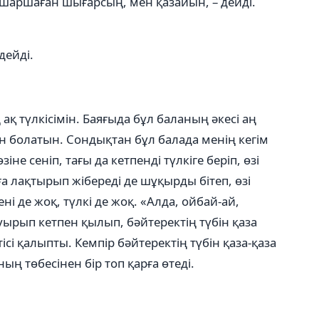
 шаршаған шығарсың, мен қазайын, – дейді.
дейді.
ақ түлкісімін. Баяғыда бұл баланың әкесі аң
ан болатын. Сондықтан бұл балада менің кегім
іне сеніп, тағы да кетпенді түлкіге беріп, өзі
суға лақтырып жібереді де шұқырды бітеп, өзі
ені де жоқ, түлкі де жоқ. «Алда, ойбай-ай,
 суырып кетпен қылып, бәйтеректің түбін қаза
тісі қалыпты. Кемпір бәйтеректің түбін қаза-қаза
ң төбесінен бір топ қарға өтеді.