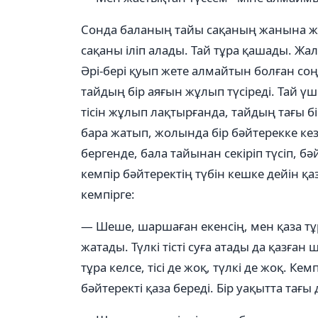
Сонда баланың тайы сақаның жанына жа
сақаны іліп алады. Тай тұра қашады. Жа
Әрі-бері қуып жете алмайтын болған соң,
тайдың бір аяғын жұлып түсіреді. Тай үш
тісін жұлып лақтырғанда, тайдың тағы б
бара жатып, жолында бір бәйтерекке кез
бергенде, бала тайынан секіріп түсіп, 
кемпір бәйтеректің түбін кешке дейін қаз
кемпірге:
— Шеше, шаршаған екенсің, мен қаза тұ
жатады. Түлкі тісті суға атады да қазған 
тұра келсе, тісі де жоқ, түлкі де жоқ. Ке
бәйтеректі қаза береді. Бір уақытта тағы д