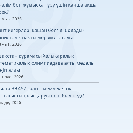
ғалім боп жұмысқа тұру үшін қанша ақша
рек?
амыз, 2026
ант иегерлері қашан белгілі болады?:
нистрлік нақты мерзімді атады
амыз, 2026
зақстан құрамасы Халықаралық
тематикалық олимпиадада алты медаль
ңіп алды
шілде, 2026
ылға 89 457 грант: мемлекеттік
псырыстың қысқаруы нені білдіреді?
ілде, 2026