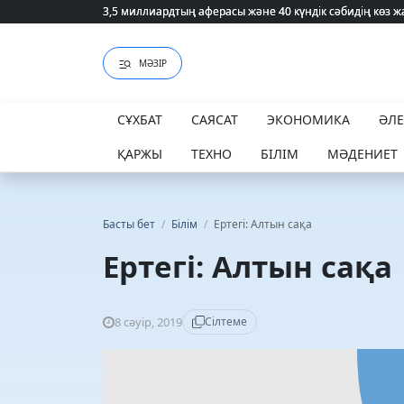
3,5 миллиардтың аферасы және 40 күндік сәбидің көз
3,5 миллиардтың аферасы және 40 күндік сәбидің көз
МӘЗІР
СҰХБАТ
САЯСАТ
ЭКОНОМИКА
ӘЛ
ҚАРЖЫ
ТЕХНО
БІЛІМ
МӘДЕНИЕТ
Басты бет
/
Білім
/
Ертегі: Алтын сақа
Ертегі: Алтын сақа
8 сәуір, 2019
Сілтеме