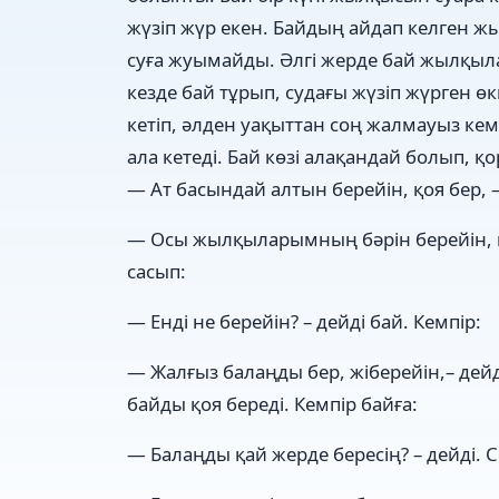
жүзіп жүр екен. Байдың айдап келген жы
суға жуымайды. Әлгі жерде бай жылқыл
кезде бай тұрып, судағы жүзіп жүрген өк
кетіп, әлден уақыттан соң жалмауыз ке
ала кетеді. Бай көзі алақандай болып, қ
— Ат басындай алтын берейін, қоя бер, 
— Осы жылқыларымның бәрін берейін, қо
сасып:
— Енді не берейін? – дейді бай. Кемпір:
— Жалғыз балаңды бер, жіберейін,– дей
байды қоя береді. Кемпір байға:
— Балаңды қай жерде бересің? – дейді. 