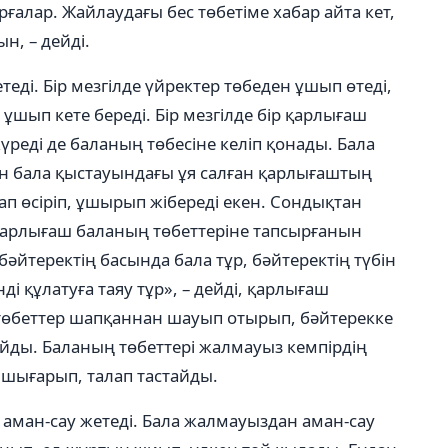
рғалар. Жайлаудағы бес төбетіме хабар айта кет,
н, – дейді.
теді. Бір мезгілде үйректер төбеден ұшып өтеді,
ұшып кете береді. Бір мезгілде бір қарлығаш
үреді де баланың төбесіне келіп қонады. Бала
ын бала қыстауындағы ұя салған қарлығаштың
п өсіріп, ұшырып жібереді екен. Сондықтан
қарлығаш баланың төбеттеріне тапсырғанын
әйтеректің басында бала тұр, бәйтеректің түбін
і құлатуға таяу тұр», – дейді, қарлығаш
 төбеттер шапқаннан шауып отырып, бәйтерекке
лайды. Баланың төбеттері жалмауыз кемпірдің
 шығарып, талап тастайды.
не аман-сау жетеді. Бала жалмауыздан аман-сау