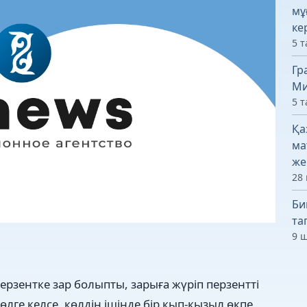
мұ
ке
5 т
Гр
Ми
5 т
Қа
ма
же
28 
Би
та
9 ш
перзентке зар болыпты, зарыға жүріп перзентті
өлге келсе, көлдің ішінде бір қып-қызыл өкпе