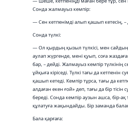
— Шеше, кетпеніңді маған бере тұр, сен
Сонда жалмауыз кемпір:
— Сен кетпенімді алып қашып кетесің, – 
Сонда түлкі:
— Ол қырдың қызыл түлкісі, мен сайдың 
аулап жүргенде, мені қуып, соға жаздағ
бар, – дейді. Жалмауыз кемпір түлкінің сөз
ұйқыға кіріседі. Түлкі тағы да кетпенін 
қашып кетеді. Кемпір тұрса, тағы да кетп
алдаған екен ғой» деп, тағы да бір тісін
береді. Сонда кемпір аузын ашса, бір-ақ 
құлатуға жақындайды. Бір заманда баланы
Бала қарғаға: