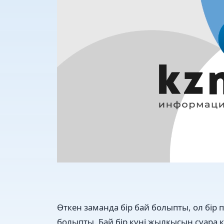
Өткен заманда бір бай болыпты, ол бір 
болыпты. Бай бір күні жылқысын суара к