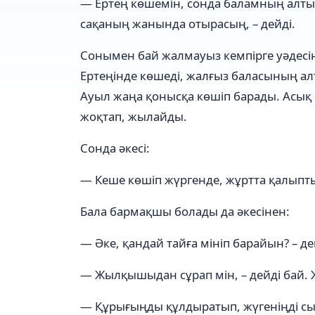
— Ертең көшемін, сонда баламның алтын 
сақаның жанында отырасың, – дейді.
Сонымен бай жалмауыз кемпірге уәдесін
Ертеңінде көшеді, жалғыз баласының ал
Ауыл жаңа қонысқа көшіп барады. Асық 
жоқтап, жылайды.
Сонда әкесі:
— Кеше көшіп жүргенде, жұртта қалыпты.
Бала бармақшы болады да әкесінен:
— Әке, қандай тайға мініп барайын? – д
— Жылқышыдан сұрап мін, – дейді бай.
— Құрығыңды құлдыратып, жүгеніңді сыл