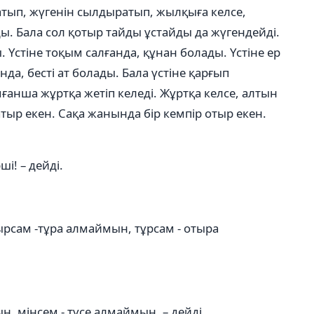
атып, жүгенін сылдыратып, жылқыға келсе,
ды. Бала сол қотыр тайды ұстайды да жүгендейді.
Үстіне тоқым салғанда, құнан болады. Үстіне ер
да, бесті ат болады. Бала үстіне қарғып
ғанша жұртқа жетіп келеді. Жұртқа келсе, алтын
тыр екен. Сақа жанында бір кемпір отыр екен.
і! – дейді.
тырсам -тұра алмаймын, тұрсам - отыра
, мінсем - түсе алмаймын, – дейді.