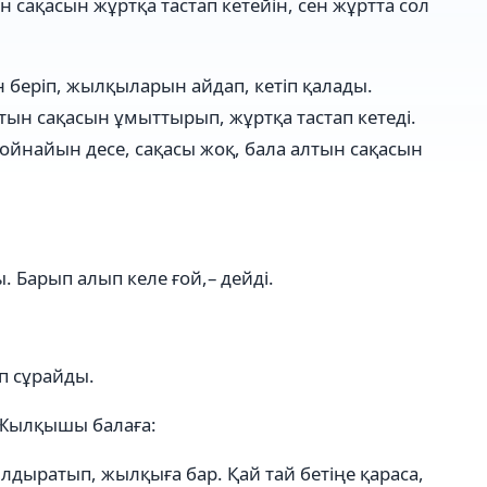
сақасын жұртқа тастап кетейін, сен жұртта сол
 беріп, жылқыларын айдап, кетіп қалады.
тын сақасын ұмыттырып, жұртқа тастап кетеді.
ойнайын десе, сақасы жоқ, бала алтын сақасын
 Барып алып келе ғой,– дейді.
еп сұрайды.
 Жылқышы балаға:
дыратып, жылқыға бар. Қай тай бетіңе қараса,