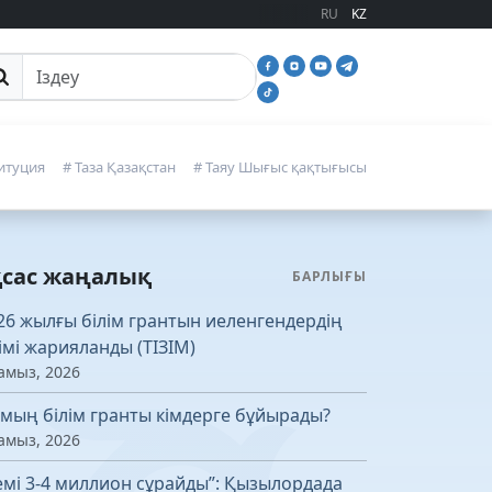
RU
KZ
йттан іздеу
итуция
# Таза Қазақстан
# Таяу Шығыс қақтығысы
қсас жаңалық
БАРЛЫҒЫ
26 жылғы білім грантын иеленгендердің
зімі жарияланды (ТІЗІМ)
амыз, 2026
 мың білім гранты кімдерге бұйырады?
амыз, 2026
емі 3-4 миллион сұрайды”: Қызылордада