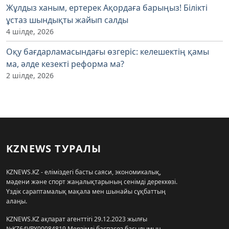
Жұлдыз ханым, ертерек Ақордаға барыңыз! Білікті
ұстаз шындықты жайып салды
4 шілде, 2026
Оқу бағдарламасындағы өзгеріс: келешектің қамы
ма, әлде кезекті реформа ма?
2 шілде, 2026
KZNEWS ТУРАЛЫ
KZNEWS.KZ - еліміздегі басты саяси, экономикалық,
мәдени және спорт жаңалықтарының сенімді дереккөзі.
Үздік сараптамалық мақала мен шынайы сұқбаттың
алаңы.
KZNEWS.KZ ақпарат агенттігі 29.12.2023 жылғы
№KZ64VPY00084819 Мерзімді баспасөз басылымын,