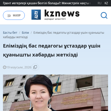
Грант иегерлері қашан белгілі болады?: Министрлік нақты мерзімді атад
Грант иегерлері қашан белгілі болады?: Министрлік нақты мерзімді атад
RU
KZ
МӘЗІР
Басты бет
/
Білім
/
Еліміздің бас педагогы ұстаздар үшін қуанышты
хабарды жеткізді
Еліміздің бас педагогы ұстаздар үшін
қуанышты хабарды жеткізді
19 маусым, 2026