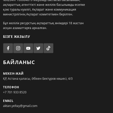
ақпараттық агенттікті және желілік басылымды есепке
қою туралы куәлігі, Ақпарат және коммуникация
министрлігінің Ақпарат комитетімен берілген.
Бұл желілік ресурстың ақпараттық өнімдері 18 жастан
асқан азаматтарға арналған.
БІЗГЕ ЖАЗЫЛУ
БАЙЛАНЫС
МЕКЕН-ЖАЙ
ҚР, Астана қаласы, Әбікен Бектұров көшесі, 4/3
ТЕЛЕФОН
+7 701 933 8520
EMAIL
aktan.yeltay@gmail.com