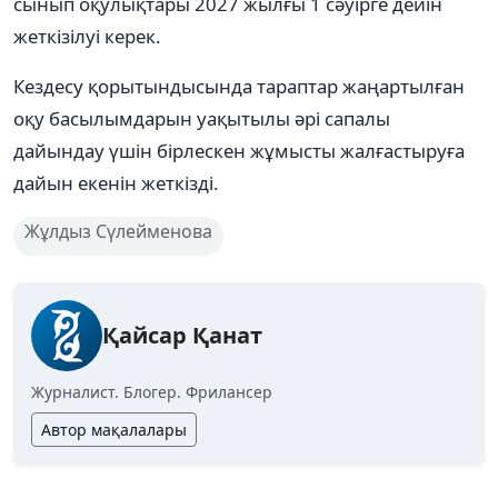
сынып оқулықтары 2027 жылғы 1 сәуірге дейін
жеткізілуі керек.
Кездесу қорытындысында тараптар жаңартылған
оқу басылымдарын уақытылы әрі сапалы
дайындау үшін бірлескен жұмысты жалғастыруға
дайын екенін жеткізді.
Жұлдыз Сүлейменова
Қайсар Қанат
Журналист. Блогер. Фрилансер
Автор мақалалары