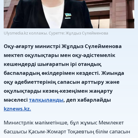
Ulysmedia.kz коллажы. Суретте: Жұлдыз Сүлейменова
Оқу-ағарту министрі Жұлдыз Сүлейменова
мектеп оқулықтары мен оқу-әдістемелік
кешендерді шығаратын ірі отандық
баспалардың өкілдерімен кездесті. Жиында
оқу әдебиеттерінің сапасын арттыру және
оқулықтарды кезең-кезеңімен жаңарту
мәселесі
талқыланды
, деп хабарлайды
kznews.kz.
Министрлік мәліметінше, бұл жұмыс Мемлекет
басшысы Қасым-Жомарт Тоқаевтың білім сапасын