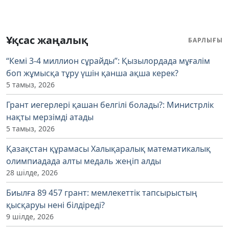
Ұқсас жаңалық
БАРЛЫҒЫ
“Кемі 3-4 миллион сұрайды”: Қызылордада мұғалім
боп жұмысқа тұру үшін қанша ақша керек?
5 тамыз, 2026
Грант иегерлері қашан белгілі болады?: Министрлік
нақты мерзімді атады
5 тамыз, 2026
Қазақстан құрамасы Халықаралық математикалық
олимпиадада алты медаль жеңіп алды
28 шілде, 2026
Биылға 89 457 грант: мемлекеттік тапсырыстың
қысқаруы нені білдіреді?
9 шілде, 2026