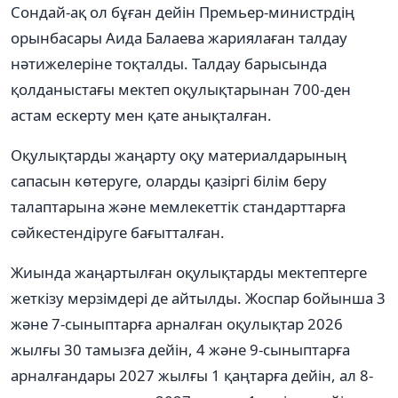
Сондай-ақ ол бұған дейін Премьер-министрдің
орынбасары Аида Балаева жариялаған талдау
нәтижелеріне тоқталды. Талдау барысында
қолданыстағы мектеп оқулықтарынан 700-ден
астам ескерту мен қате анықталған.
Оқулықтарды жаңарту оқу материалдарының
сапасын көтеруге, оларды қазіргі білім беру
талаптарына және мемлекеттік стандарттарға
сәйкестендіруге бағытталған.
Жиында жаңартылған оқулықтарды мектептерге
жеткізу мерзімдері де айтылды. Жоспар бойынша 3
және 7-сыныптарға арналған оқулықтар 2026
жылғы 30 тамызға дейін, 4 және 9-сыныптарға
арналғандары 2027 жылғы 1 қаңтарға дейін, ал 8-