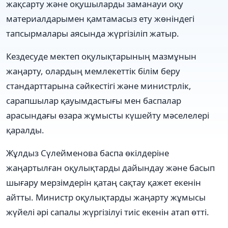
жақсарту және оқушыларды заманауи оқу
материалдарымен қамтамасыз ету жөніндегі
тапсырмалары аясында жүргізіліп жатыр.
Кездесуде мектеп оқулықтарының мазмұнын
жаңарту, олардың мемлекеттік білім беру
стандарттарына сәйкестігі және министрлік,
сарапшылар қауымдастығы мен баспалар
арасындағы өзара жұмысты күшейту мәселелері
қаралды.
Жұлдыз Сүлейменова баспа өкілдеріне
жаңартылған оқулықтарды дайындау және басып
шығару мерзімдерін қатаң сақтау қажет екенін
айтты. Министр оқулықтарды жаңарту жұмысы
жүйелі әрі сапалы жүргізілуі тиіс екенін атап өтті.