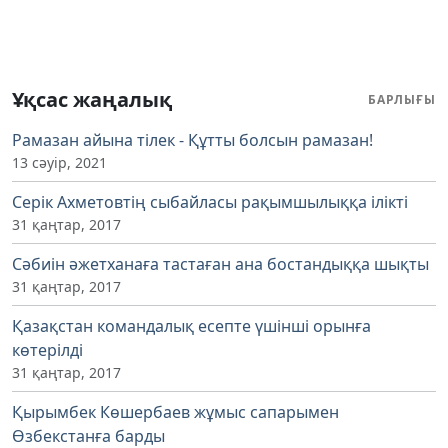
Ұқсас жаңалық
БАРЛЫҒЫ
Рамазан айына тілек - Құтты болсын рамазан!
13 сәуір, 2021
Серік Ахметовтің сыбайласы рақымшылыққа ілікті
31 қаңтар, 2017
Сәбиін әжетханаға тастаған ана бостандыққа шықты
31 қаңтар, 2017
Қазақстан командалық есепте үшінші орынға
көтерілді
31 қаңтар, 2017
Қырымбек Көшербаев жұмыс сапарымен
Өзбекстанға барды