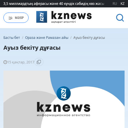
3,5 миллиардтың аферасы және 40 күндік сәбидің көз жасы: Медицинад
3,5 миллиардтың аферасы және 40 күндік сәбидің көз жасы: Медицинад
RU
KZ
МӘЗІР
Басты бет
/
Ораза және Рамазан айы
/
Ауыз бекіту дұғасы
Ауыз бекіту дұғасы
15 қаңтар, 2017