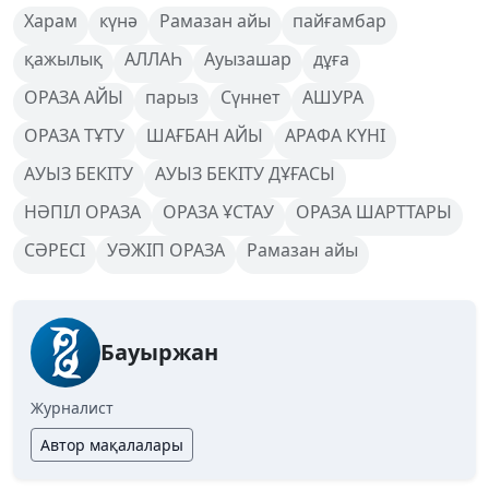
Харам
күнә
Рамазан айы
пайғамбар
қажылық
АЛЛАҺ
Ауызашар
дұға
ОРАЗА АЙЫ
парыз
Сүннет
АШУРА
ОРАЗА ТҰТУ
ШАҒБАН АЙЫ
АРАФА КҮНІ
АУЫЗ БЕКІТУ
АУЫЗ БЕКІТУ ДҰҒАСЫ
НӘПІЛ ОРАЗА
ОРАЗА ҰСТАУ
ОРАЗА ШАРТТАРЫ
СӘРЕСІ
УӘЖІП ОРАЗА
Рамазан айы
Бауыржан
Журналист
Автор мақалалары