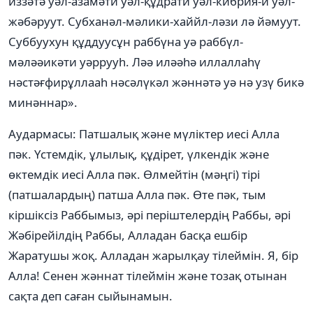
иззәтә уәл-азамәти уәл-құдрати уәл-кибрия-и уәл-
жәбәруут. Субханәл-мәлики-хаййл-ләзи лә йәмуут.
Суббуухун құддуусұн раббүна уә раббүл-
мәләәикәти уәррууһ. Ләә иләәһә иллаллаһү
нәстәғфирұллааһ нәсәлүкәл жәннәтә уә нә узү бикә
минәннар».
Аудармасы: Патшалық және мүліктер иесі Алла
пәк. Үстемдік, ұлылық, құдірет, үлкендік және
өктемдік иесі Алла пәк. Өлмейтін (мәңгі) тірі
(патшалардың) патша Алла пәк. Өте пәк, тым
кіршіксіз Раббымыз, әрі періштелердің Раббы, әрі
Жәбірейілдің Раббы, Алладан басқа ешбір
Жаратушы жоқ. Алладан жарылқау тілеймін. Я, бір
Алла! Сенен жәннат тілеймін және тозақ отынан
сақта деп саған сыйынамын.