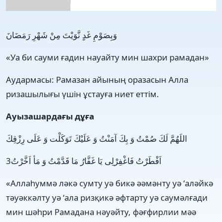
وَبِصَوْمِ غَدٍ نَّوَيْتَ مِنْ شَهْرِ رَمَضَانَ
«Уа би сауми ғадин науайту мин шахри рамадан»
Аудармасы: Рамазан айының оразасын Алла
ризашылығы үшін ұстауға ниет еттім.
Ауызашардағы дұға
اللَهُمَّ لَكَ صُمْتُ وَ بِكَ آمَنْتُ وَ عَلَيْكَ تَوَكَلْت وَ عَلَى رِزْقِكَ
اَفْطَرْتُ فَاغْفِرْلِى يَا غَفَّارُ مَا قَدَّمْتُ وَ مَأ اَخَّرْتُ3
«Аллаһуммә ләкә сумту уә бикә әәмәнту уә ‘аләйкә
тәуәккәлту уә ‘ала ризқикә әфтарту уә саумәлғади
мин шәһри Рамадана нәуәйту, фәғфирлии мәә