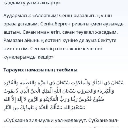
қаддамту уә мә аххарту»
Аудармасы: «Аллаһым! Сенің ризалығың үшін
ораза ұстадым. Сенің берген ризығыңмен аузымды
аштым. Саған иман етіп, саған тәуекел жасадым.
Рамазан айының ертеңгі күніне де ауыз бекітуге
ниет еттім. Сен менің өткен және келешек
күнәларымды кешір»
Тарауих намазының тәсбихы
سُبْحَانَ ذِي المُلْكِ وَالْمَلَكوُتِ سُبْحَانَ ذِي العِزَّةِ وَالعَظَمَةِ وَالْقُدْرَةِ
وَالْكِبْرِيَاءِ وَالجَبَروُتِ سُبْحَانَ اللَّهِ الْمَلِكِ الْحَيِّ الَّذِي لَا يَمُوتُ
سُبُّوحٌ قُدُّوسٌ رَبُّنَا وَ رَبُّ الْمَلَائِكَةِ وَ الرُّوحِ لاَ إِلَهَ إِلاَّ الله
نَسْتَغْفِرُالله نَسْأَلُكَ الْجَنَّةَ وَ نَعُوذُبِكَ مِنَ النَّارِ
«Субхаанә зил-мүлки уәл-мәләкүүт. Субханә зил-