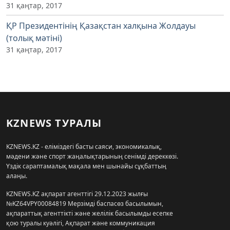
31 қаңтар, 2017
ҚР Президентінің Қазақстан халқына Жолдауы
(толық мәтіні)
31 қаңтар, 2017
KZNEWS ТУРАЛЫ
KZNEWS.KZ - еліміздегі басты саяси, экономикалық,
мәдени және спорт жаңалықтарының сенімді дереккөзі.
Үздік сараптамалық мақала мен шынайы сұқбаттың
алаңы.
KZNEWS.KZ ақпарат агенттігі 29.12.2023 жылғы
№KZ64VPY00084819 Мерзімді баспасөз басылымын,
ақпараттық агенттікті және желілік басылымды есепке
қою туралы куәлігі, Ақпарат және коммуникация