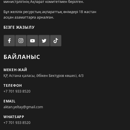
министрлігінің Ақпарат комитетімен берілген.
Бұл желілік ресурстың ақпараттық өнімдері 18 жастан
асқан азаматтарға арналған.
БІЗГЕ ЖАЗЫЛУ
БАЙЛАНЫС
МЕКЕН-ЖАЙ
ҚР, Астана қаласы, Әбікен Бектұров көшесі, 4/3
ТЕЛЕФОН
+7 701 933 8520
EMAIL
aktan.yeltay@gmail.com
WHATSAPP
+7 701 933 8520