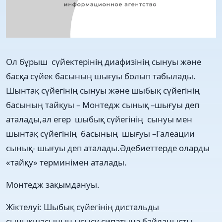
Ол бұрыш сүйектерінің диафизінің сынуы және
басқа сүйек басының шығуы болып табылады.
Шынтақ сүйегінің сынуы және шыбық сүйегінің
басының тайқуы – Монтедж сынық –шығуы деп
аталады,ал егер шыбық сүйегінің сынуы мен
шынтақ сүйегінің басының шығуы –Галеации
сынық- шығуы деп аталады.Әдебиеттерде оларды
«тайқу» терминімен аталады.
Монтедж зақымдануы.
Жіктелуі: Шыбық сүйегінің дистальды
сынықшасының ығысу сипатына байланысты