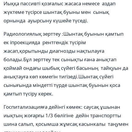
Иыққа пассивті қозғалыс жасаса немесе аздап
жүктеме түсірсе шынтақ буыны мен сынық
орнында ауырсыну күшейе түседі.
Радиологиялық зерттеу :Шынтақ буынын қамтып
ек іпроекцияда рентгендік түсірім
жасап,қорытынды диагнозды нақтылауға
болады.Бұл зерттеу тек сынықты ғана анықтап
қоймай ондағы шыбық сүйегі басының тайқуын да
анықтауға көп көмегін тигізеді.Шынтақ сүйегі
сынығында міндетті түрде шынтақ буынын қоса
қамтып түсіру керек.
Госпитализацияға дейінгі көмек: саусақ ұшынан
иықтың жоғарғы 1/3 бөлігіне дейін транспортты
шина салып, қосымша жұмсақ касынкалы таңумен