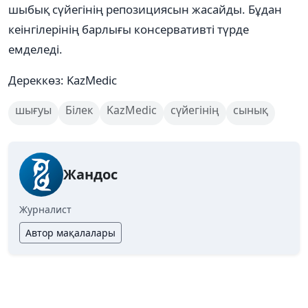
шыбық сүйегінің репозициясын жасайды. Бұдан
кеінгілерінің барлығы консервативті түрде
емделеді.
Дереккөз: KazMedic
шығуы
Білек
KazMedic
сүйегінің
сынық
Жандос
Журналист
Автор мақалалары