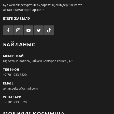
Бұл желілік ресурстың ақпараттық өнімдері 18 жастан
асқан азаматтарға арналған.
БІЗГЕ ЖАЗЫЛУ
БАЙЛАНЫС
МЕКЕН-ЖАЙ
ҚР, Астана қаласы, Әбікен Бектұров көшесі, 4/3
ТЕЛЕФОН
+7 701 933 8520
EMAIL
aktan.yeltay@gmail.com
WHATSAPP
+7 701 933 8520
МОБИЛДІ ҚОСЫМША