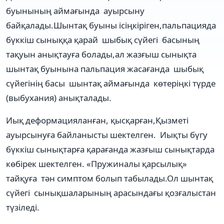
буынының аймағында ауырсыну
байқалады.Шынтақ буыны ісіңкіріген,пальпацияда
бүккіш сыныққа қарай шыбық сүйегі басының
тақуын анықтауға болады,ал жазғыш сынықта
шынтақ буынына пальпация жасағанда шыбық
сүйегінің басы шынтақ аймағында көтеріңкі түрде
(выбухания) анықталады.
Иық деформацияланған, қысқарған,Қызметі
ауырсынуға байланысты шектелген. Иықты бүгу
бүккіш сынықтарға қарағанда жазғыш сынықтарда
көбірек шектелген. «Пружиналы қарсылық»
тайқуға тән симптом болып табылады.Ол шынтақ
сүйегі сынықшаларының арасындағы қозғалыстан
түзіледі.