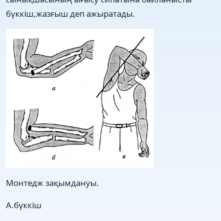
бүккіш,жазғыш деп ажыратады.
Монтедж зақымдануы.
А.бүккіш