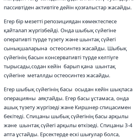
пассивтіден активтіге дейін қозғалыстар жасайды.
Егер бір мезетті репозициядан көмектеспесе
қайталап жүргізбейді. Онда шыбық сүйегіне
оперативті түрде түзету және шынтақ сүйегі
сынықшаларына остеосинтез жасайды. Шыбық
сүйегінің басын консервативті түрде келтіуге
тырысады,содан кейін барып қана шынтақ
сүйегіне металлды остеосинтез жасайды.
Егер шыбық сүйегінің басы осыдан кейін шықпаса
операцияны аяқтайды. Егер басы ұстамаса, онда
ашық түзету жүргізеді және Киршнер спицасимен
бекітеді. Спицаны шыбық сүйегінің басы арқылы
және шынтақ сүйегі арқылы өткізеді. Спицаны 3-4
апта ұстайды. Ерсектерде ескі шығулар болса,