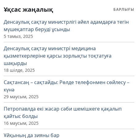
Ұқсас жаңалық
БАРЛЫҒЫ
Денсаулық сақтау министрлігі әйел адамдарға тегін
мүшеқаптар беруді ұсынды
5 тамыз, 2025
Денсаулық сақтау министрі медицина
қызметкерлеріне қарсы зорлықты тоқтатуға
шақырды
18 шілде, 2025
Сақтансаң – сақтайды: Рөлде телефонмен сөйлесу –
күнә
29 маусым, 2025
Петропавлда екі жасар сәби шемішкеге қақалып
қайтыс болды
16 маусым, 2025
Ұйқының да зияны бар