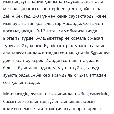
иықтың супинация қалпынан саусақ фалангасы
мен алақан қосылған жерінен қолтық ойығына
дейін бекітеді.2-3 күннен кейін саусақтарды және
иық буынынан қозғалыстар жасайды. Сонымен
қоса науқасқа 10-12 апта иммобилизацияда
ырғақты түрде бұлшықеттеріне қозғалыс жасап
тұруын айту керек. Бүккіш котрактураның алдын
алу мақсатында 4 аптадан соң иықты тік бұрышқа
дейін келтіру керек. 2 айдан соң шынтақ және
білезік буындарында қамту үшін тұйық таңуды
ауыстырады.Еңбекке жарамдылық 12-16 аптадан
соң қалыптасады.
Монтедждің жазғыш сынығында шыбық сүйегінің
басын және шынтақ сүйегі сынықшыларын
қолмен немесе дистракциялы аппараттардың