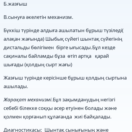
Б.жазғыш
В.сынуға әкелетін механизм.
Бүккіш түрінде алдыға ашылатын бұрыш түзіледі(
алақан жағында) Шыбық сүйегі шынтақ сүйегінің
дистальды бөлігімен бірге ығысады.Бұл кезде
сақиналы байламды бұза өтіп артқа қарай
шығады (қолдың сырт жағы)
Жазғыш түрінде керісінше бұрыш қолдың сыртына
ашылады.
Жарақат механизмі
.Бұл зақымданудың негізгі
себебі білекке соққы әсер етуінен болады және
қолмен қорғанып құлағанда жиі байқалады.
Диагностикасы: Шынтақ сынығының және