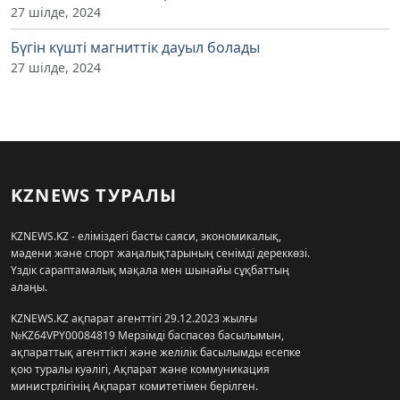
27 шілде, 2024
Бүгін күшті магниттік дауыл болады
27 шілде, 2024
KZNEWS ТУРАЛЫ
KZNEWS.KZ - еліміздегі басты саяси, экономикалық,
мәдени және спорт жаңалықтарының сенімді дереккөзі.
Үздік сараптамалық мақала мен шынайы сұқбаттың
алаңы.
KZNEWS.KZ ақпарат агенттігі 29.12.2023 жылғы
№KZ64VPY00084819 Мерзімді баспасөз басылымын,
ақпараттық агенттікті және желілік басылымды есепке
қою туралы куәлігі, Ақпарат және коммуникация
министрлігінің Ақпарат комитетімен берілген.