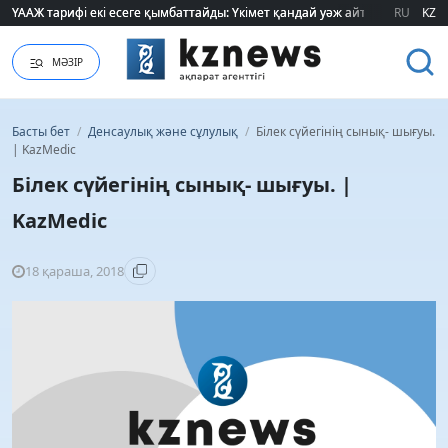
ҮААЖ тарифі екі есеге қымбаттайды: Үкімет қандай уәж айтады?
ҮААЖ тарифі екі есеге қымбаттайды: Үкімет қандай уәж айтады?
RU
KZ
МӘЗІР
Басты бет
/
Денсаулық және сұлулық
/
Білек сүйегінің сынық- шығуы.
| KazMedic
Білек сүйегінің сынық- шығуы. |
KazMedic
18 қараша, 2018