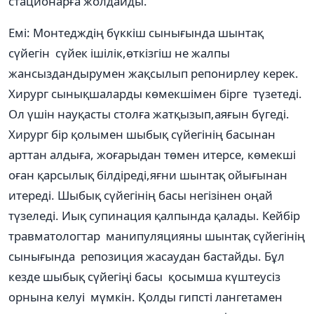
стационарға жолдайды.
Емі: Монтедждің бүккіш сынығында шынтақ
сүйегін сүйек ішілік,өткізгіш не жалпы
жансыздандырумен жақсылып репонирлеу керек.
Хирург сынықшаларды көмекшімен бірге түзетеді.
Ол үшін науқасты столға жатқызып,аяғын бүгеді.
Хирург бір қолымен шыбық сүйегінің басынан
арттан алдыға, жоғарыдан төмен итерсе, көмекші
оған қарсылық білдіреді,яғни шынтақ ойығынан
итереді. Шыбық сүйегінің басы негізінен оңай
түзеледі. Иық супинация қалпында қалады. Кейбір
травматологтар манипуляцияны шынтақ сүйегінің
сынығында репозиция жасаудан бастайды. Бұл
кезде шыбық сүйегіңі басы қосымша күштеусіз
орнына келуі мүмкін. Қолды гипсті лангетамен