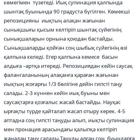
көмегімен түзетеді. Иық супинация қалпында
шынтақ буынында 90 градуста бүгілген. Көмекші
репозицияны иықтың алақан жағынан
сынықшығы қысым келтіріп шынтақ сүйегінің
сынықшаларын орнына қоюдан бастайды.
Сынықшаларды қойған соң шыбық сүйегінің өзі
қалпына келеді. Егер қалпына кемесе басын
алдыға –артқа итереді. Репозициядан кейін саусақ
фалангаланының алақанға қараған жағынан
иықтың жоғарғы 1/3 бөлігіне дейін гипсті таңу
салады. 2-3 күннен кейін иық буыны мен
саусақтарға қозғалыс жасай бастайды. Науқас
ырғақты түрде қайталап жасап отыру керек. 4-5
аптадна соң гипсті таңуды алып, иықты супинация
мен пронация арасындағы қалыпқа келтіріп
жаңадан таңу салады.Таңуды алған соң буындарға