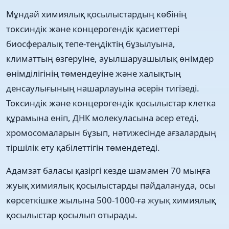
Мұндай химиялық қосылыстардың көбінің
токсиндік және концерогендік қасиеттері
биосфералық тепе-теңдіктің бұзылуына,
климаттың өзгеруіне, ауылшаруашылық өнімдер
өнімділігінің төмендеуіне және халықтың
денсаулығының нашарлауына әсерін тигізеді.
Токсиндік және концерогендік қосылыстар клетка
құрамына еніп, ДНК молекуласына әсер етеді,
хромосомаларын бұзып, нәтижесінде ағзалардың
тіршілік ету қабілеттігін төмендетеді.
Адамзат баласы қазіргі кезде шамамен 70 мыңға
жуық химиялық қосылыстарды пайдалануда, осы
көрсеткішке жылына 500-1000-ға жуық химиялық
қосылыстар қосылып отырады.