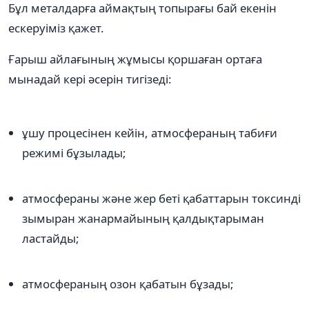
Бұл металдарға аймақтың топырағы бай екенін
ескеруіміз қажет.
Ғарыш айлағының жұмысы қоршаған ортаға
мынадай кері әсерін тигізеді:
ұшу процесінен кейін, атмосфераның табиғи
режимі бұзылады;
атмосфераны және жер беті қабаттарын токсинді
зымыран жанармайының қалдықтарыман
ластайды;
атмосфераның озон қабатын бұзады;