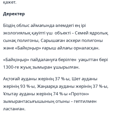
қажет.
Деректер
Біздің облыс аймағында әлемдегі ең ірі
экологиялық қауіпті үш объекті – Семей ядролық
сынақ полигоны, Сарышаған әскери полигоны
және «Байқоңыр» ғарыш айлағы орналасқан.
«Байқоңыр» пайдалануға берілген уақыттан бері
1300-ге жуық зымыран ұшырылған.
Ақтоғай ауданы жерінің 37 %-ы, Шет ауданы
жерінің 93 %-ы, Жаңаарқа ауданы жерінің 37 %-ы,
Ұлытау ауданы жерінің 74 %-ы «Протон»
зымырантасығышының отыны – гептилмен
ластанған.