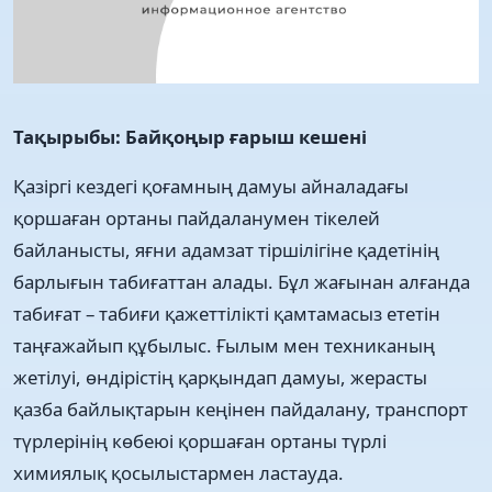
Тақырыбы: Байқоңыр ғарыш кешені
Қазіргі кездегі қоғамның дамуы айналадағы
қоршаған ортаны пайдаланумен тікелей
байланысты, яғни адамзат тіршілігіне қадетінің
барлығын табиғаттан алады. Бұл жағынан алғанда
табиғат – табиғи қажеттілікті қамтамасыз ететін
таңғажайып құбылыс. Ғылым мен техниканың
жетілуі, өндірістің қарқындап дамуы, жерасты
қазба байлықтарын кеңінен пайдалану, транспорт
түрлерінің көбеюі қоршаған ортаны түрлі
химиялық қосылыстармен ластауда.