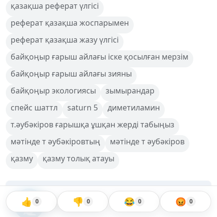
қазақша реферат үлгісі
реферат қазақша жоспарымен
реферат қазақша жазу үлгісі
байқоңыр ғарыш айлағы іске қосылған мерзім
байқоңыр ғарыш айлағы зияны
байқоңыр экологиясы
зымырандар
спейс шаттл
saturn 5
диметиламин
т.әубәкіров ғарышқа ұшқан жерді табыңыз
мәтінде т әубәкіровтың
мәтінде т әубәкіров
қазму
қазму толық атауы
👍
👎
😂
😡
Еркебұлан
0
0
0
0