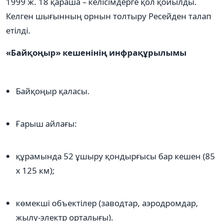
1999 ж. 18 қараша – келісімдерге қол қойылды.
Келген шығынның орнын толтыру Ресейден талап
етілді.
«Байқоңыр» кешенінің инфрақұрылымы
Байқоңыр қаласы.
Ғарыш айлағы:
құрамында 52 ұшыру қондырғысы бар кешен (85
х 125 км);
көмекші объектілер (заводтар, аэродромдар,
жылу-электр орталығы).