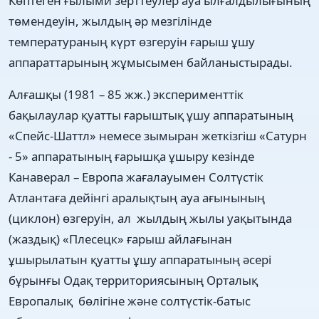
Көптеген ғылыми зерттеулер ауа ылғалдылығының
төмендеуін, жылдың әр мезгілінде
температураның күрт өзгеруін ғарыш ұшу
аппараттарының жұмысымен байланыстырады.
Алғашқы (1981 – 85 жж.) эксперименттік
бақылаулар қуатты ғарыштық ұшу аппаратының
«Спейс-Шаттл» немесе зымыран жеткізгіш «Сатурн
- 5» аппаратының ғарышқа ұшыру кезінде
Канаверал – Европа жағалауымен Солтүстік
Атлантаға дейінгі аралықтың ауа ағынының
(циклон) өзгеруін, ал жылдың жылы уақытында
(жаздық) «Плесецк» ғарыш айлағынан
ұшырылатын қуатты ұшу аппаратының әсері
бұрынғы Одақ территориясының Орталық
Европалық бөлігіне және солтүстік-батыс