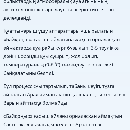
облыстардың атмосфералық ауа ағынының
активтілігінің жоғарылауына әсерін тигізетінін
дәлелдейді.
Қуатты ғарыш ұшу аппараттары ұшырылатын
«Байқоңыр» ғарыш айлағына жақын орналасқан
аймақтарда ауа райы күрт бұзылып, 3-5 тәулікке
дейін боранды құм суырып, жел болып,
0
температураның (0-6
С) төмендеу процесі жиі
байқалатыны белгілі.
Бұл процесс суы тартылып, табаны кеуіп, тұзға
айналған Арал аймағы үшін қаншалықты кері әсері
барын айтпасқа болмайды.
«Байқоңыр» ғарыш айлағы орналасқан аймақтың
басты экологиялық мәселесі – Арал теңізі