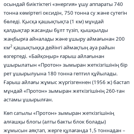
осындай биіктіктегі «энергия» ұшу аппараты 740
тонна көміртегі оксидін, 750 тонна су және сутегін
бөледі. Қысқа қашықтықта (1 км) мұндай
қалдықтар жасанды бұлт түзіп, қышқылды
жаңбырға айналады және ұшыру аймағынан 200
2
км
қашықтыққа дейінгі аймақтың ауа райын
өзгертеді. «Байқоңыр» ғарыш айлағынан
ұшырылатын «Протон» зымыран жеткізгішінің бір
рет ұшырылуына 180 тонна гептил құйылады.
Ғарыш айлағы жұмыс жүргізгеннен (1956 ж) бастап
мұндай «Протон» зымыран жеткізгішінің 260-тан
астамы ұшырылған.
Көп сатылы «Протон» зымыран жеткізгішінің
алғашқы блогы (алты бакты блок болады)
жұмысын аяқтап, жерге құлағанда 1,5 тоннадан –