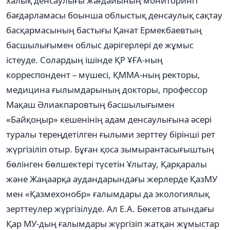
халық денсаулығы жағдайының мониторингі
бағдарламасы боынша облыстық денсаулық сақтау
басқармасының бастығы Қанат Ермекбаевтың
басшылығымен облыс дәрігерлері де жұмыс
істеуде. Солардың ішінде ҚР ҰҒА-ның
корреспондент – мүшесі, ҚММА-ның ректоры,
медицина ғылымдарының докторы, профессор
Мақаш Әлиакпаровтың басшылығымен
«Байқоңыр» кешенінің адам денсаулығына әсері
туралы тереңдетілген ғылыми зерттеу бірінші рет
жүргізіліп отыр. Бұған қоса зымырантасығыштың
бөлінген бөлшектері түсетін Ұлытау, Қарқаралы
және Жаңаарқа аудандарындағы жерлерде ҚазМУ
мен «Қазмехонобр» ғалымдары да экологиялық
зерттеулер жүргізілуде. Ал Е.А. Бөкетов атындағы
Қар МУ-дың ғалымдары жүргізіп жатқан жұмыстар