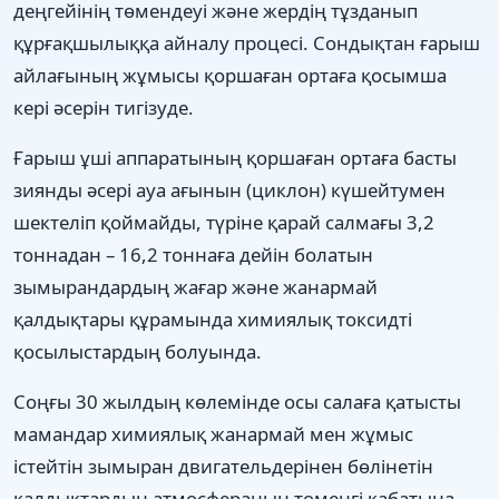
деңгейінің төмендеуі және жердің тұзданып
құрғақшылыққа айналу процесі. Сондықтан ғарыш
айлағының жұмысы қоршаған ортаға қосымша
кері әсерін тигізуде.
Ғарыш ұші аппаратының қоршаған ортаға басты
зиянды әсері ауа ағынын (циклон) күшейтумен
шектеліп қоймайды, түріне қарай салмағы 3,2
тоннадан – 16,2 тоннаға дейін болатын
зымырандардың жағар және жанармай
қалдықтары құрамында химиялық токсидті
қосылыстардың болуында.
Соңғы 30 жылдың көлемінде осы салаға қатысты
мамандар химиялық жанармай мен жұмыс
істейтін зымыран двигательдерінен бөлінетін
қалдықтардың атмосфераның төменгі қабатына