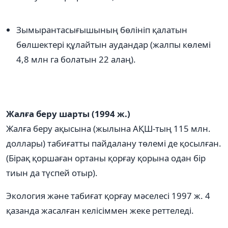
Зымырантасығышының бөлініп қалатын
бөлшектері құлайтын аудандар (жалпы көлемі
4,8 млн га болатын 22 алаң).
Жалға беру шарты (1994 ж.)
Жалға беру ақысына (жылына АҚШ-тың 115 млн.
доллары) табиғатты пайдалану төлемі де қосылған.
(Бірақ қоршаған ортаны қорғау қорына одан бір
тиын да түспей отыр).
Экология және табиғат қорғау мәселесі 1997 ж. 4
қазанда жасалған келісіммен жеке реттеледі.