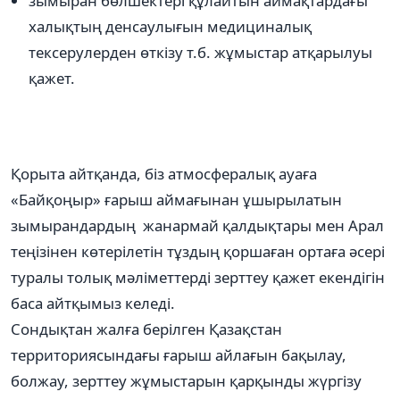
зымыран бөлшектері құлайтын аймақтардағы
халықтың денсаулығын медициналық
тексерулерден өткізу т.б. жұмыстар атқарылуы
қажет.
Қорыта айтқанда, біз атмосфералық ауаға
«Байқоңыр» ғарыш аймағынан ұшырылатын
зымырандардың жанармай қалдықтары мен Арал
теңізінен көтерілетін тұздың қоршаған ортаға әсері
туралы толық мәліметтерді зерттеу қажет екендігін
баса айтқымыз келеді.
Сондықтан жалға берілген Қазақстан
территориясындағы ғарыш айлағын бақылау,
болжау, зерттеу жұмыстарын қарқынды жүргізу