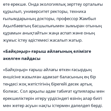
өте ерекше. Онда экологиялық зерттеу орталығы
құрылып, университет ректоры, техника
ғылымдарының докторы, профессор Жамбыл
Ақылбаевтың басшылығымен зымыран отының
құрамын анықтайтын жаңа аспап және оның
жұмыс істеу әдістемесі жасалып жатыр.
«Байқоңыр» ғарыш айлағының елімізге
әкелген пайдасы
«Байқоңыр» ғарыш айлағы өткен ғасырдың
еншісіне жазылған адамзат баласының ең бір
теңдесі жоқ жетістігінің бірегейі десек артық
болмас. Сол арқылы адам табиғат құпиялары мен
ерекшеліктерін игеру үрдісіндегі өзінің алар биігі
мен жетер асуын нақты істермен дәлелдеп берді.