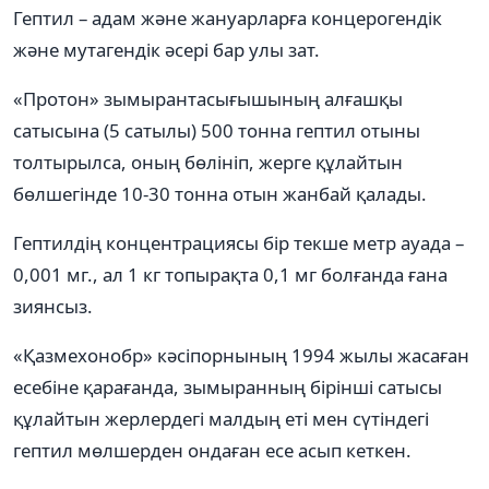
Гептил – адам және жануарларға концерогендік
және мутагендік әсері бар улы зат.
«Протон» зымырантасығышының алғашқы
сатысына (5 сатылы) 500 тонна гептил отыны
толтырылса, оның бөлініп, жерге құлайтын
бөлшегінде 10-30 тонна отын жанбай қалады.
Гептилдің концентрациясы бір текше метр ауада –
0,001 мг., ал 1 кг топырақта 0,1 мг болғанда ғана
зиянсыз.
«Қазмехонобр» кәсіпорнының 1994 жылы жасаған
есебіне қарағанда, зымыранның бірінші сатысы
құлайтын жерлердегі малдың еті мен сүтіндегі
гептил мөлшерден ондаған есе асып кеткен.