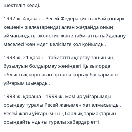
шектеліп келді.
1997 ж. 4 қазан – Ресей Федерациясы «Байқоңыр»
кешенін жалға (аренда) алған жағдайда оның
аймағындағы экология және табиғатты пайдалану
мәселесі жөніндегі келісімге қол қойылды.
1998 ж. 21 қазан – табиғатты қорғау заңының
бұзылуын болдырмау жөніндегі Қызылорда
облыстық қоршаған ортаны қорғау басқармасы
ұйғарым шығарды.
1998 ж. қараша – 1999 ж. мамыр ұйғарымды
орындау туралы Ресей жағымен хат алмасылды.
Ресей жағы ұйғарымның барлық тармақтарын
орындайтындығы туралы хабардар етті.