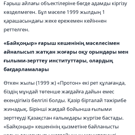
Ғарыш айлағы объектілеріне бөгде адамды кіргізу
көзделмеген. Бұл мәселе 1999 жылдың 1
қарашасындағы жеке ережемен кейіннен
реттелген.
«Байқоңыр» ғарыш кешенінің мәселесімен
айналысып жатқан жоғары оқу орындары мен
ғылыми-зерттеу институттары, олардың
бағдарламалары
Өткен жылы (1999 ж) «Протон» екі рет құлағанда,
біздің мұндай төтенше жағдайға дайын емес
екендігіміз белгілі болды. Қазір бірталай тәжірибе
жинадық. Бірінші жағдай бойынша ғылыми
зерттеуді Қазақстан ғалымдары жүргізе бастады.
«Байқоңыр» кешенінің қызметіне байланысты