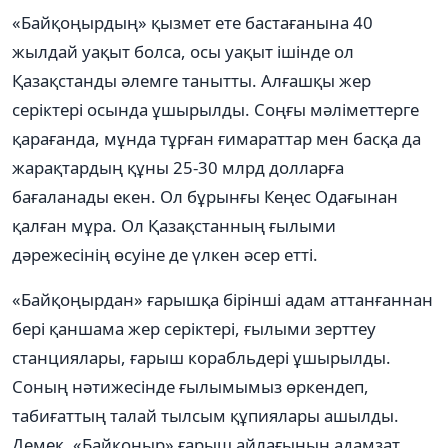
«Байқоңырдың» қызмет ете бастағанына 40
жылдай уақыт болса, осы уақыт ішінде ол
Қазақстанды әлемге танытты. Алғашқы жер
серіктері осында ұшырылды. Соңғы мәліметтерге
қарағанда, мұнда тұрған ғимараттар мен басқа да
жарақтардың құны 25-30 млрд долларға
бағаланады екен. Ол бұрынғы Кеңес Одағынан
қалған мұра. Ол Қазақстанның ғылыми
дәрежесінің өсуіне де үлкен әсер етті.
«Байқоңырдан» ғарышқа бірінші адам аттанғаннан
бері қаншама жер серіктері, ғылыми зерттеу
станциялары, ғарыш корабльдері ұшырылды.
Соның нәтижесінде ғылымымыз өркендеп,
табиғаттың талай тылсым құпиялары ашылды.
Демек, «Байқоңыр» ғарыш айлағының адамзат