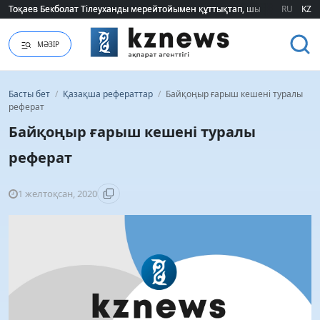
2026 жылғы білім грантын иеленгендердің тізімі жарияланды (ТІЗІМ)
2026 жылғы білім грантын иеленгендердің тізімі жарияланды (ТІЗІМ)
RU
KZ
МӘЗІР
Басты бет
/
Қазақша рефераттар
/
Байқоңыр ғарыш кешені туралы
реферат
Байқоңыр ғарыш кешені туралы
реферат
1 желтоқсан, 2020