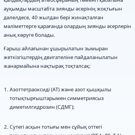
ауқымды масштабта зиянды әсерінің жоқтығын
дәлелдесе, 40 жылдан бері жинақталған
мәліметтерге қарағанда олардың зиянды әсерлерін
анық көруге болады.
Ғарыш айлағынан ұшырылатын зымыран
жеткізгіштердің двигателіне пайдаланылатын
жанармайына нақтырақ тоқталсақ:
Азоттетраоксиді (АТ) және азот қышқылы
тотықтырғыштарымен симметриясыз
диметилгидрозин (СДМГ);
Сутегі асқын тотығы мен сұйық оттегі