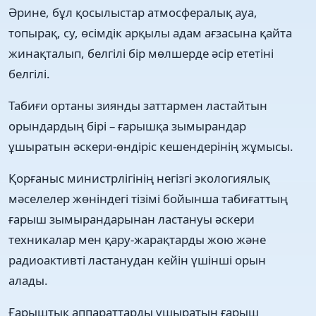
Әрине, бұл қосылыстар атмосфералық ауа,
топырақ, су, өсімдік арқылы адам ағзасына қайта
жинақталып, белгілі бір мөлшерде әсір ететіні
белгілі.
Табиғи ортаны зиянды заттармен ластайтын
орындардың бірі – ғарышқа зымырандар
ұшыратын әскери-өндіріс кешендерінің жұмысы.
Қорғаныс министрлігінің негізгі экологиялық
мәселелер жөніндегі тізімі бойынша табиғаттың
ғарыш зымырандарынан ластануы әскери
техникалар мен қару-жарақтарды жою және
радиоактивті ластанудан кейін үшінші орын
алады.
Ғарыштық аппараттарды ұшыратын ғарыш