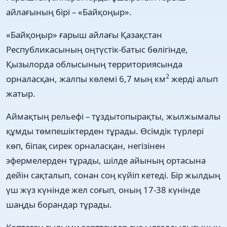
айлағының бірі – «Байқоңыр».
«Байқоңыр» ғарыш айлағы Қазақстан
Республикасының оңтүстік-батыс бөлігінде,
Қызылорда облысының территориясында
2
орналасқан, жалпы көлемі 6,7 мың км
жерді алып
жатыр.
Аймақтың рельефі – тұздытопырақты, жылжымалы
құмды төмпешіктерден тұрады. Өсімдік түрлері
көп, біпақ сирек орналасқан, негізінен
эфермелерден тұрады, шілде айының ортасына
дейін сақталып, сонан соң күйіп кетеді. Бір жылдың
үш жүз күнінде жел соғып, оның 17-38 күнінде
шаңды борандар тұрады.