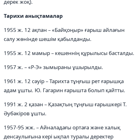
дерек жоқ).
Тарихи анықтамалар
1955 ж. 12 ақпан – «Байқоңыр» ғарыш айлағын
салу жөнінде шешім қабылданды.
1955 ж. 12 мамыр – кешеннің құрылысы басталды.
1957 ж. – «Р-Э» зымыраны ұшырылды.
1961 ж. 12 сәуір – Тарихта тұңғыш рет ғарышқа
адам ұшты. Ю. Гагарин ғарышта болып қайтты.
1991 ж. 2 қазан – Қазақтың тұңғыш ғарышкері Т.
Әубәкіров ұшты.
1957-95 жж. – Айналадағы ортаға және халық
денсаулығына кері ықпал туралы деректер