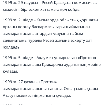
1999 ж. 29 наурыз – Ресей-Қазақстан комиссиясы
кездесіп, бірлескен хаттамаға қол қойды.
1999 ж. 2 шілде – Қызылорда облыстық қоршаған
ортаны қорғау басқармасы ғарыш айлағынан
зымырантасығыштардың ұшуына тыйым
салынатыны туралы Ресей жағына ескерту хат
жолдады.
1999 ж. 5 шілде – Ақаумен ұшырылған «Протон»
зымырантасығышы Қарқаралы ауданының жеріне
құлады.
1999 ж. 27 қазан – «Протон»
зымырантасығышының апаты. Оның сынықтары
Атасу поселкесінің жанына құлады.