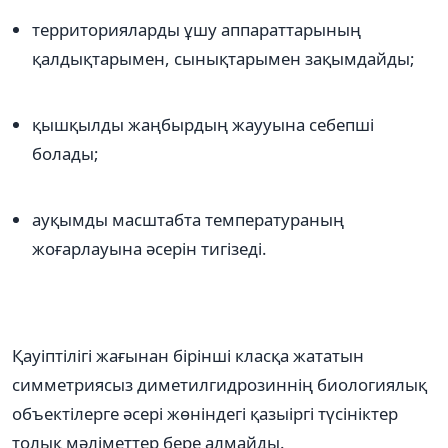
территорияларды ұшу аппараттарының
қалдықтарымен, сынықтарымен зақымдайды;
қышқылды жаңбырдың жаууына себепші
болады;
ауқымды масштабта температураның
жоғарлауына әсерін тигізеді.
Қауіптілігі жағынан бірінші класқа жататын
симметриясыз диметилгидрозиннің биологиялық
объектілерге әсері жөніндегі қазыіргі түсініктер
толық мәліметтер бере алмайды.