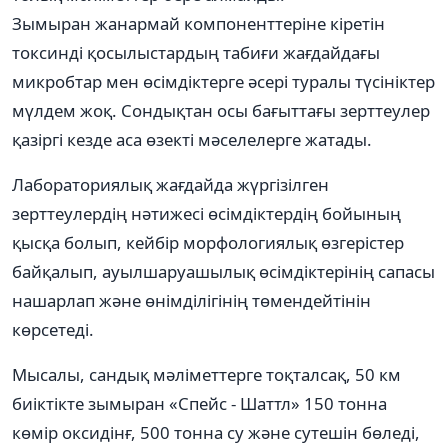
Зымыран жанармай компоненттеріне кіретін
токсинді қосылыстардың табиғи жағдайдағы
микробтар мен өсімдіктерге әсері туралы түсініктер
мүлдем жоқ. Сондықтан осы бағыттағы зерттеулер
қазіргі кезде аса өзекті мәселелерге жатады.
Лабораториялық жағдайда жүргізілген
зерттеулердің нәтижесі өсімдіктердің бойының
қысқа болып, кейбір морфологиялық өзгерістер
байқалып, ауылшаруашылық өсімдіктерінің сапасы
нашарлап және өнімділігінің төмендейтінін
көрсетеді.
Мысалы, сандық мәліметтерге тоқталсақ, 50 км
биіктікте зымыран «Спейс - Шаттл» 150 тонна
көмір оксидінғ, 500 тонна су және сутешін бөледі,