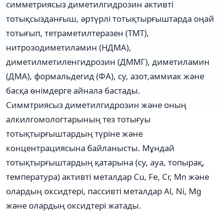
симметриясыз диметилгидрозин активті
тотықсызданғыш, әртүрлі тотықтырғыштарда оңай
тотығып, тетраметилтеразен (ТМТ),
нитрозодиметиламин (НДМА),
диметилметиленгидрозин (ДММГ), диметиламин
(ДМА), формальдегид (ФА), су, азот,аммиак және
басқа өнімдерге айнала бастады.
Симмтриясыз диметилгидрозин және оның
алкилгомологтарының тез тотығуы
тотықтырғыштардың түріне және
концентрациясына байланысты. Мұндай
тотықтырғыштардың қатарына (су, ауа, топырақ,
температура) активті металдар Cu, Fe, Cr, Mn және
олардың оксидтері, пассивті металдар Al, Ni, Mg
және олардың оксидтері жатады.