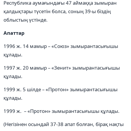
Республика аумағындағы 47 аймаққа зымыран
қалдықтары түсетін болса, соның 39-ы біздің
облыстың үстінде.
Апаттар
1996 ж. 14 мамыр – «Союз» зымырантасығышы
құлады.
1997 ж. 20 мамыр – «Зенит» зымырантасығышы
құлады.
1999 ж. 5 шілде – «Протон» зымырантасығышы
құлады.
1999 ж. – «Протон» зымырантасығышы құлады.
(Негізінен осындай 37-38 апат болған, бірақ нақты