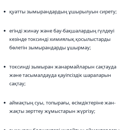
қуатты зымырандардың ұшырылуын сирету;
егінді жинау және бау-бақшалардың гүлдеуі
кезінде токсинді химиялық қосылыстарды
бөлетін зымырандарды ұшырмау;
токсинді зымыран жанармайларын сақтауда
және тасымалдауда қауіпсіздік шараларын
сақтау;
аймақтың суы, топырағы, өсімдіктеріне жан-
жақты зерттеу жұмыстарын жүргізу;