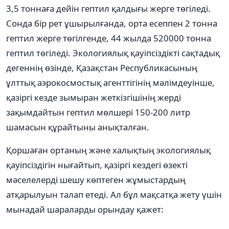
3,5 тоннаға дейін гептил қалдығы жерге төгіледі.
Сонда бір рет ұшырылғанда, орта есеппен 2 тонна
гептил жерге төгілгенде, 44 жылда 520000 тонна
гептил төгіледі. Экологиялық қауіпсіздікті сақтадық
дегеннің өзінде, Қазақстан Республикасының
ұлттық аэрокосмостық агенттігінің мәлімдеуінше,
қазіргі кезде зымыран жеткізгішінің жерді
зақымдайтын гептил мөлшері 150-200 литр
шамасын құрайтыны анықталған.
Қоршаған ортаның және халықтың экологиялық
қауіпсіздігін нығайтып, қазіргі кездегі өзекті
мәселелерді шешу көптеген жұмыстардың
атқарылуын талап етеді. Ал бұл мақсатқа жету үшін
мынадай шараларды орындау қажет: