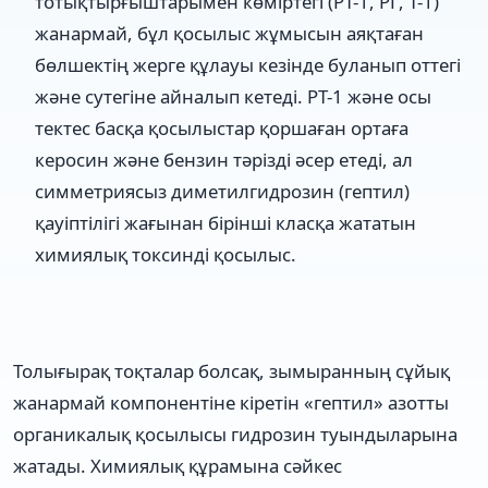
тотықтырғыштарымен көміртегі (РТ-1, РГ, Т-1)
жанармай, бұл қосылыс жұмысын аяқтаған
бөлшектің жерге құлауы кезінде буланып оттегі
және сутегіне айналып кетеді. РТ-1 және осы
тектес басқа қосылыстар қоршаған ортаға
керосин және бензин тәрізді әсер етеді, ал
симметриясыз диметилгидрозин (гептил)
қауіптілігі жағынан бірінші класқа жататын
химиялық токсинді қосылыс.
Толығырақ тоқталар болсақ, зымыранның сұйық
жанармай компонентіне кіретін «гептил» азотты
органикалық қосылысы гидрозин туындыларына
жатады. Химиялық құрамына сәйкес