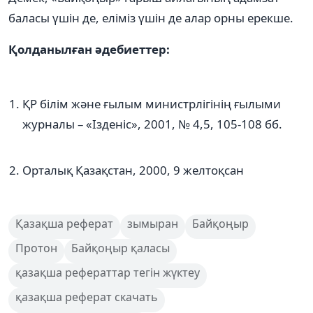
баласы үшін де, еліміз үшін де алар орны ерекше.
Қолданылған әдебиеттер:
ҚР білім және ғылым министрлігінің ғылыми
журналы – «Ізденіс», 2001, № 4,5, 105-108 бб.
Орталық Қазақстан, 2000, 9 желтоқсан
Қазақша реферат
зымыран
Байқоңыр
Протон
Байқоңыр қаласы
қазақша рефераттар тегін жүктеу
қазақша реферат скачать