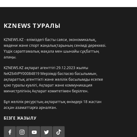
KZNEWS ТУРАЛЫ
KZNEWS.KZ - еліміздегі басты саяси, экономикалық,
мәдени және спорт жаңалықтарының сенімді дереккөзі.
Үздік сараптамалық мақала мен шынайы сұқбаттың
алаңы.
KZNEWS.KZ ақпарат агенттігі 29.12.2023 жылғы
№KZ64VPY00084819 Мерзімді баспасөз басылымын,
ақпараттық агенттікті және желілік басылымды есепке
қою туралы куәлігі, Ақпарат және коммуникация
министрлігінің Ақпарат комитетімен берілген.
Бұл желілік ресурстың ақпараттық өнімдері 18 жастан
асқан азаматтарға арналған.
БІЗГЕ ЖАЗЫЛУ