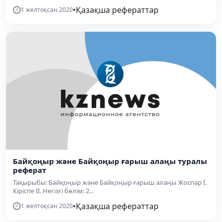
•
Қазақша рефераттар
1 желтоқсан 2020
Байқоңыр және Байқоңыр ғарыш алаңы туралы
реферат
Тақырыбы: Байқоңыр және Байқоңыр ғарыш алаңы Жоспар I.
Кіріспе II. Негізгі бөлім: 2...
•
Қазақша рефераттар
1 желтоқсан 2020