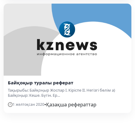
Байқоңыр туралы реферат
Тақырыбы: Байқоңыр Жоспар І. Кіріспе ІІ. Негізгі бөлім а)
Байқоңыр: Кеше. Бүгін. Ер...
•
Қазақша рефераттар
1 желтоқсан 2020