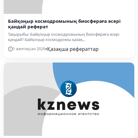
Байқоңыр космодромының биосфераға әсері
қандай реферат
Тақырыбы: Байқоңыр космодромының биосфераға әсері
қандай? Байқоңыр космодромы қазақ...
•
Қазақша рефераттар
1 желтоқсан 2020