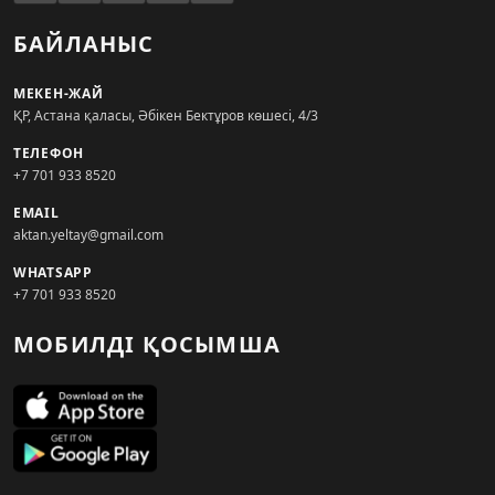
БАЙЛАНЫС
МЕКЕН-ЖАЙ
ҚР, Астана қаласы, Әбікен Бектұров көшесі, 4/3
ТЕЛЕФОН
+7 701 933 8520
EMAIL
aktan.yeltay@gmail.com
WHATSAPP
+7 701 933 8520
МОБИЛДІ ҚОСЫМША