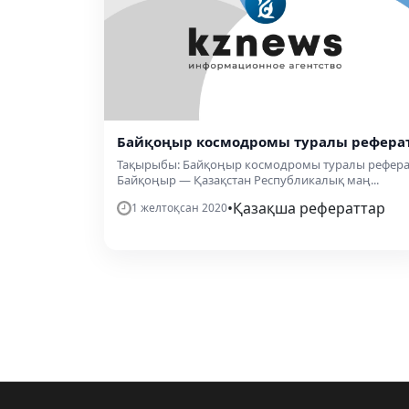
Байқоңыр космодромы туралы рефера
Тақырыбы: Байқоңыр космодромы туралы рефера
Байқоңыр — Қазақстан Республикалық маң...
•
Қазақша рефераттар
1 желтоқсан 2020