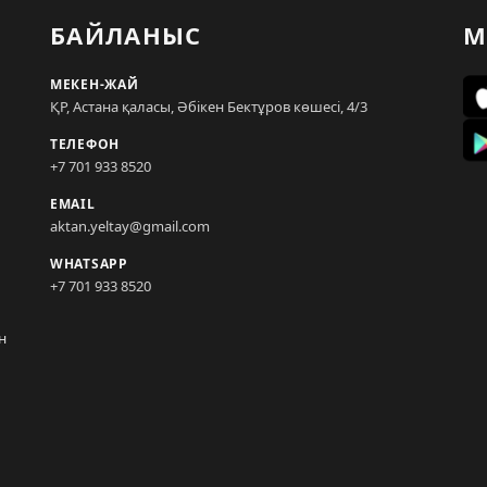
БАЙЛАНЫС
М
МЕКЕН-ЖАЙ
ҚР, Астана қаласы, Әбікен Бектұров көшесі, 4/3
ТЕЛЕФОН
+7 701 933 8520
EMAIL
aktan.yeltay@gmail.com
WHATSAPP
+7 701 933 8520
н