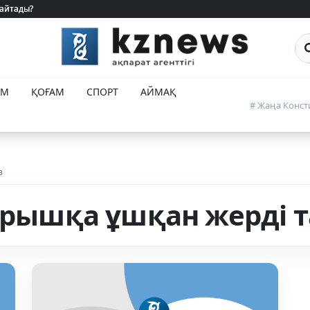
 айтады?
 айтады?
Са
ЕМ
ҚОҒАМ
СПОРТ
АЙМАҚ
# Жаңа Конст
з
ғарышқа ұшқан жерді