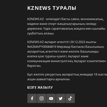
KZNEWS ТУРАЛЫ
KZNEWS.KZ - еліміздегі басты саяси, экономикалық,
мәдени және спорт жаңалықтарының сенімді
дереккөзі. Үздік сараптамалық мақала мен шынайы
сұқбаттың алаңы.
KZNEWS.KZ ақпарат агенттігі 29.12.2023 жылғы
№KZ64VPY00084819 Мерзімді баспасөз басылымын,
ақпараттық агенттікті және желілік басылымды
есепке қою туралы куәлігі, Ақпарат және
коммуникация министрлігінің Ақпарат комитетімен
берілген.
Бұл желілік ресурстың ақпараттық өнімдері 18 жаста
асқан азаматтарға арналған.
БІЗГЕ ЖАЗЫЛУ