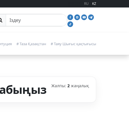
RU
KZ
йттан іздеу
итуция
# Таза Қазақстан
# Таяу Шығыс қақтығысы
 табыңыз
Жалпы:
2
жаңалық