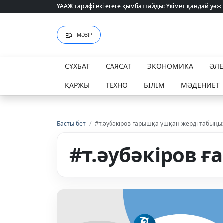
ҮААЖ тарифі екі есеге қымбаттайды: Үкімет қандай уәж
ҮААЖ тарифі екі есеге қымбаттайды: Үкімет қандай уәж
МӘЗІР
СҰХБАТ
САЯСАТ
ЭКОНОМИКА
ӘЛ
ҚАРЖЫ
ТЕХНО
БІЛІМ
МӘДЕНИЕТ
Басты бет
/
#т.әубәкіров ғарышқа ұшқан жерді табыңы
#т.әубәкіров 