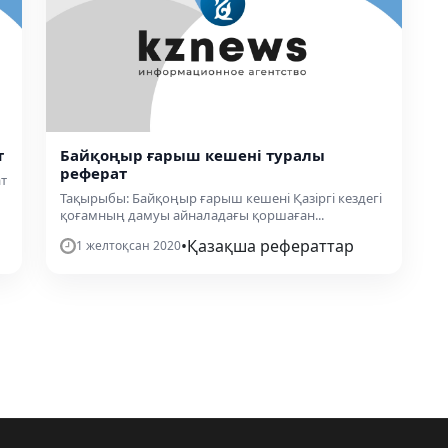
т
Байқоңыр ғарыш кешені туралы
реферат
т
Тақырыбы: Байқоңыр ғарыш кешені Қазіргі кездегі
қоғамның дамуы айналадағы қоршаған...
•
Қазақша рефераттар
1 желтоқсан 2020