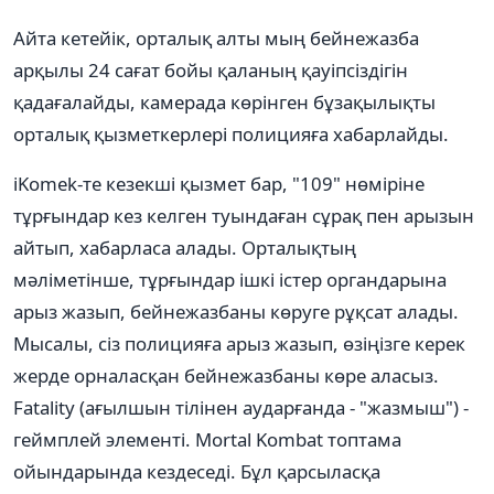
Айта кетейік, орталық алты мың бейнежазба
арқылы 24 сағат бойы қаланың қауіпсіздігін
қадағалайды, камерада көрінген бұзақылықты
орталық қызметкерлері полицияға хабарлайды.
iKomek-те кезекші қызмет бар, "109" нөміріне
тұрғындар кез келген туындаған сұрақ пен арызын
айтып, хабарласа алады. Орталықтың
мәліметінше, тұрғындар ішкі істер органдарына
арыз жазып, бейнежазбаны көруге рұқсат алады.
Мысалы, сіз полицияға арыз жазып, өзіңізге керек
жерде орналасқан бейнежазбаны көре аласыз.
Fatality (ағылшын тілінен аударғанда - "жазмыш") -
геймплей элементі. Mortal Kombat топтама
ойындарында кездеседі. Бұл қарсыласқа