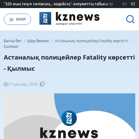
"320 мың теңге таппасаң... кедейсің": әлеуметтің табысы туралы түсінігі ө
"320 мың теңге таппасаң... кедейсің": әлеуметтің табысы туралы түсінігі ө
RU
KZ
МӘЗІР
Басты бет
/
Шоу-бизнес
/
Астаналық полицейлер Fatality көрсетті -
Қылмыс
Астаналық полицейлер Fatality көрсетті
- Қылмыс
17 қаңтар, 2019