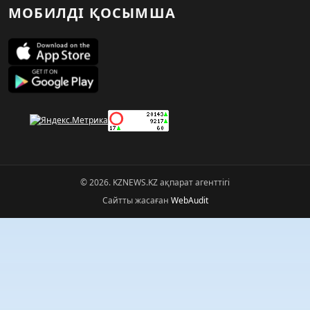
МОБИЛДІ ҚОСЫМША
© 2026. KZNEWS.KZ ақпарат агенттігі
Сайтты жасаған
WebAudit