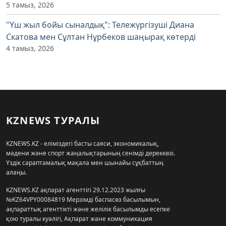
5 тамыз, 2026
"Үш жыл бойы сыналдық": Тележүргізуші Диана
Скатова мен Сұлтан Нұрбеков шаңырақ көтерді
4 тамыз, 2026
KZNEWS ТУРАЛЫ
KZNEWS.KZ - еліміздегі басты саяси, экономикалық,
мәдени және спорт жаңалықтарының сенімді дереккөзі.
Үздік сараптамалық мақала мен шынайы сұқбаттың
алаңы.
KZNEWS.KZ ақпарат агенттігі 29.12.2023 жылғы
№KZ64VPY00084819 Мерзімді баспасөз басылымын,
ақпараттық агенттікті және желілік басылымды есепке
қою туралы куәлігі, Ақпарат және коммуникация