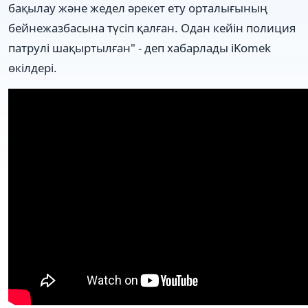
бақылау және жедел әрекет ету орталығының
бейнежазбасына түсіп қалған. Одан кейін полиция
патрулі шақыртылған" - деп хабарлады iKomek
өкілдері.