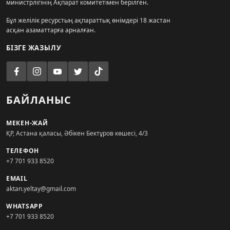
министрлігінің Ақпарат комитетімен берілген.
Бұл желілік ресурстың ақпараттық өнімдері 18 жастан
асқан азаматтарға арналған.
БІЗГЕ ЖАЗЫЛУ
БАЙЛАНЫС
МЕКЕН-ЖАЙ
ҚР, Астана қаласы, Әбікен Бектұров көшесі, 4/3
ТЕЛЕФОН
+7 701 933 8520
EMAIL
aktan.yeltay@gmail.com
WHATSAPP
+7 701 933 8520