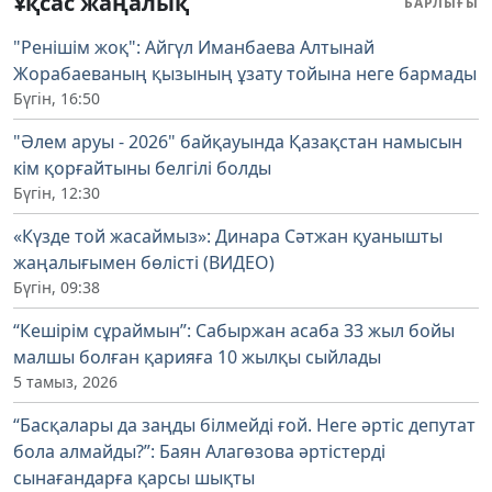
Ұқсас жаңалық
БАРЛЫҒЫ
"Ренішім жоқ": Айгүл Иманбаева Алтынай
Жорабаеваның қызының ұзату тойына неге бармады
Бүгін, 16:50
"Әлем аруы - 2026" байқауында Қазақстан намысын
кім қорғайтыны белгілі болды
Бүгін, 12:30
«Күзде той жасаймыз»: Динара Сәтжан қуанышты
жаңалығымен бөлісті (ВИДЕО)
Бүгін, 09:38
“Кешірім сұраймын”: Сабыржан асаба 33 жыл бойы
малшы болған қарияға 10 жылқы сыйлады
5 тамыз, 2026
“Басқалары да заңды білмейді ғой. Неге әртіс депутат
бола алмайды?”: Баян Алагөзова әртістерді
сынағандарға қарсы шықты