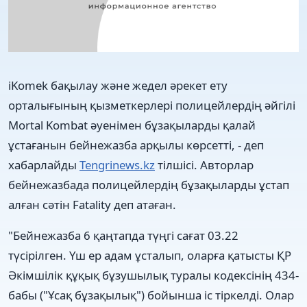
iKomek бақылау және жедел әрекет ету
орталығының қызметкерлері полицейлердің әйгілі
Mortal Kombat әуенімен бұзақыларды қалай
ұстағанын бейнежазба арқылы көрсетті, - деп
хабарлайды
Tengrinews.kz
тілшісі. Авторлар
бейнежазбада полицейлердің бұзақыларды ұстап
алған сәтін Fatality деп атаған.
"Бейнежазба 6 қаңтапда түңгі сағат 03.22
түсірілген. Үш ер адам ұсталып, оларға қатысты ҚР
Әкімшілік құқық бұзушылық туралы кодексінің 434-
бабы ("Ұсақ бұзақылық") бойынша іс тіркелді. Олар