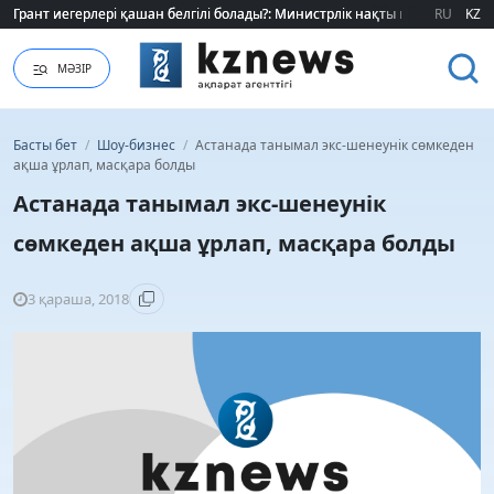
Грант иегерлері қашан белгілі болады?: Министрлік нақты мерзімді атад
Грант иегерлері қашан белгілі болады?: Министрлік нақты мерзімді атад
RU
KZ
МӘЗІР
Басты бет
/
Шоу-бизнес
/
Астанада танымал экс-шенеунік сөмкеден
ақша ұрлап, масқара болды
Астанада танымал экс-шенеунік
сөмкеден ақша ұрлап, масқара болды
3 қараша, 2018