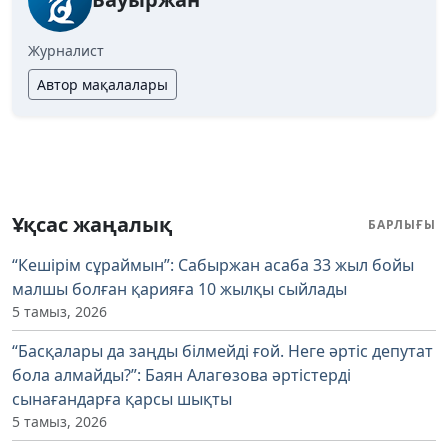
Журналист
Автор мақалалары
Ұқсас жаңалық
БАРЛЫҒЫ
“Кешірім сұраймын”: Сабыржан асаба 33 жыл бойы
малшы болған қарияға 10 жылқы сыйлады
5 тамыз, 2026
“Басқалары да заңды білмейді ғой. Неге әртіс депутат
бола алмайды?”: Баян Алагөзова әртістерді
сынағандарға қарсы шықты
5 тамыз, 2026