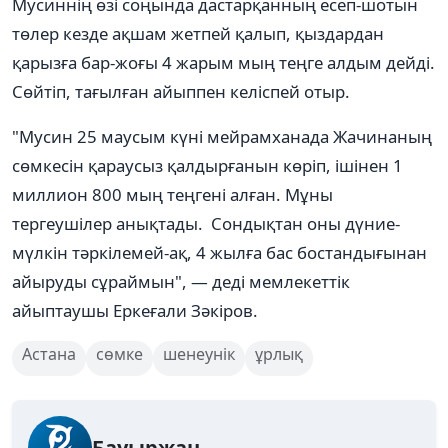
Мусиннің өзі соңында дастарқанның есеп-шотын
төлер кезде ақшам жетпей қалып, қыздардан
қарызға бар-жоғы 4 жарым мың теңге алдым дейді.
Сөйтіп, тағылған айыппен келіспей отыр.
"Мусин 25 маусым күні мейрамханада Жачинаның
сөмкесін қараусыз қалдырғанын көріп, ішінен 1
миллион 800 мың теңгені алған. Мұны
тергеушілер анықтады. Сондықтан оны дүние-
мүлкін тәркілемей-ақ, 4 жылға бас бостандығынан
айыруды сұраймын", — деді мемлекеттік
айыптаушы Еркеғали Зәкіров.
Астана
сөмке
шенеунік
ұрлық
Бауыржан