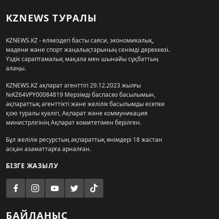
KZNEWS ТУРАЛЫ
KZNEWS.KZ - еліміздегі басты саяси, экономикалық,
мәдени және спорт жаңалықтарының сенімді дереккөзі.
Үздік сараптамалық мақала мен шынайы сұқбаттың
алаңы.
KZNEWS.KZ ақпарат агенттігі 29.12.2023 жылғы
№KZ64VPY00084819 Мерзімді баспасөз басылымын,
ақпараттық агенттікті және желілік басылымды есепке
қою туралы куәлігі, Ақпарат және коммуникация
министрлігінің Ақпарат комитетімен берілген.
Бұл желілік ресурстың ақпараттық өнімдері 18 жастан
асқан азаматтарға арналған.
БІЗГЕ ЖАЗЫЛУ
БАЙЛАНЫС