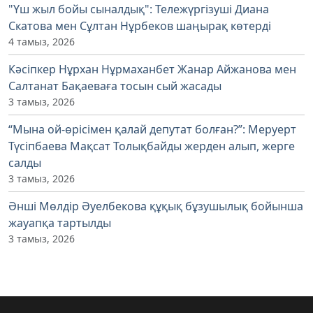
"Үш жыл бойы сыналдық": Тележүргізуші Диана
Скатова мен Сұлтан Нұрбеков шаңырақ көтерді
4 тамыз, 2026
Кәсіпкер Нұрхан Нұрмаханбет Жанар Айжанова мен
Салтанат Бақаеваға тосын сый жасады
3 тамыз, 2026
“Мына ой-өрісімен қалай депутат болған?”: Меруерт
Түсіпбаева Мақсат Толықбайды жерден алып, жерге
салды
3 тамыз, 2026
Әнші Мөлдір Әуелбекова құқық бұзушылық бойынша
жауапқа тартылды
3 тамыз, 2026