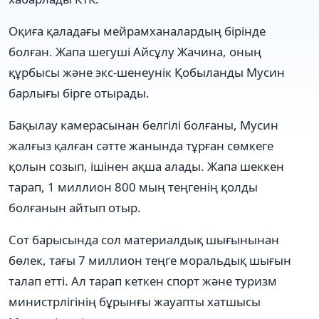
Оқиға қаладағы мейрамханалардың бірінде
болған. Жапа шегуші Айсұлу Жачина, оның
құрбысы және экс-шенеунік Қобыланды Мусин
барлығы бірге отырады.
Бақылау камерасынан белгілі болғаны, Мусин
жалғыз қалған сәтте жанында тұрған сөмкеге
қолын созып, ішінен ақша алады. Жапа шеккен
тарап, 1 миллион 800 мың теңгенің қолды
болғанын айтып отыр.
Сот барысында сол материалдық шығынынан
бөлек, тағы 7 миллион теңге моральдық шығын
талап етті. Ал тарап кеткен спорт және туризм
министрлігінің бұрынғы жауапты хатшысы