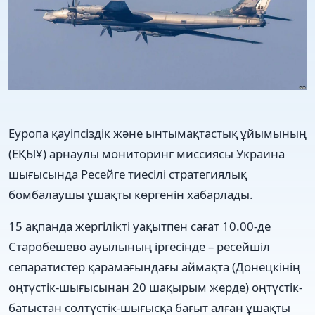
Еуропа қауіпсіздік және ынтымақтастық ұйымының
(ЕҚЫҰ) арнаулы мониторинг миссиясы Украина
шығысында Ресейге тиесілі стратегиялық
бомбалаушы ұшақты көргенін хабарлады.
15 ақпанда жергілікті уақытпен сағат 10.00-де
Старобешево ауылының іргесінде – ресейшіл
сепаратистер қарамағындағы аймақта (Донецкінің
оңтүстік-шығысынан 20 шақырым жерде) оңтүстік-
батыстан солтүстік-шығысқа бағыт алған ұшақты