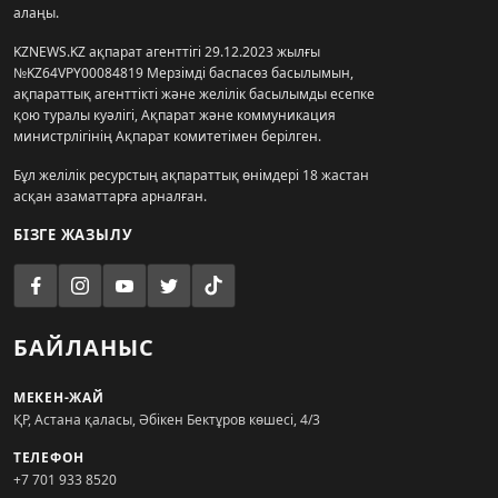
алаңы.
KZNEWS.KZ ақпарат агенттігі 29.12.2023 жылғы
№KZ64VPY00084819 Мерзімді баспасөз басылымын,
ақпараттық агенттікті және желілік басылымды есепке
қою туралы куәлігі, Ақпарат және коммуникация
министрлігінің Ақпарат комитетімен берілген.
Бұл желілік ресурстың ақпараттық өнімдері 18 жастан
асқан азаматтарға арналған.
БІЗГЕ ЖАЗЫЛУ
БАЙЛАНЫС
МЕКЕН-ЖАЙ
ҚР, Астана қаласы, Әбікен Бектұров көшесі, 4/3
ТЕЛЕФОН
+7 701 933 8520