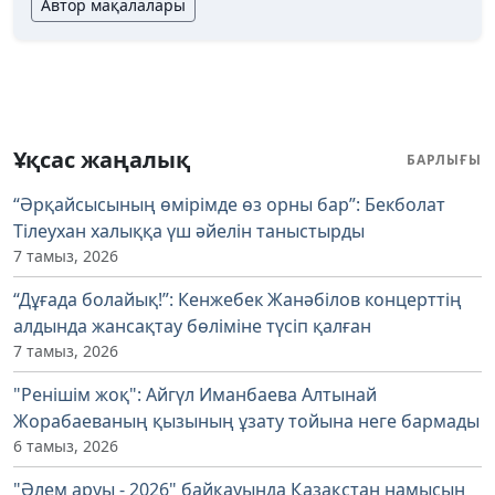
Автор мақалалары
Ұқсас жаңалық
БАРЛЫҒЫ
“Әрқайсысының өмірімде өз орны бар”: Бекболат
Тілеухан халыққа үш әйелін таныстырды
7 тамыз, 2026
“Дұғада болайық!”: Кенжебек Жанәбілов концерттің
алдында жансақтау бөліміне түсіп қалған
7 тамыз, 2026
"Ренішім жоқ": Айгүл Иманбаева Алтынай
Жорабаеваның қызының ұзату тойына неге бармады
6 тамыз, 2026
"Әлем аруы - 2026" байқауында Қазақстан намысын