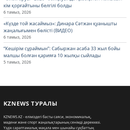
кім қорғайтыны белгілі болды
6 тамыз, 2026
«Күзде той жасаймыз»: Динара Сәтжан қуанышты
жаңалығымен бөлісті (ВИДЕО)
6 тамыз, 2026
“Кешірім сұраймын”: Сабыржан асаба 33 жыл бойы
малшы болған қарияға 10 жылқы сыйлады
5 тамыз, 2026
KZNEWS ТУРАЛЫ
KZNEWS.KZ - еліміздегі басты саяси, экономикалық,
мәдени және спорт жаңалықтарының сенімді дереккөзі.
Үздік сараптамалық мақала мен шынайы сұқбаттың