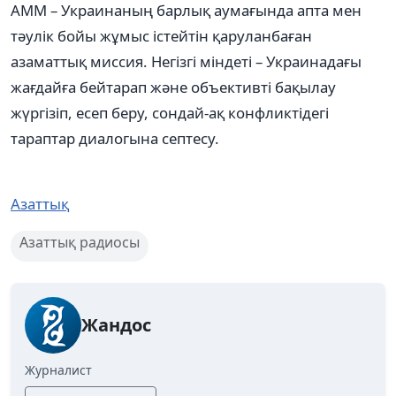
АММ – Украинаның барлық аумағында апта мен
тәулік бойы жұмыс істейтін қаруланбаған
азаматтық миссия. Негізгі міндеті – Украинадағы
жағдайға бейтарап және объективті бақылау
жүргізіп, есеп беру, сондай-ақ конфликтідегі
тараптар диалогына септесу.
Азаттық
Азаттық радиосы
Жандос
Журналист