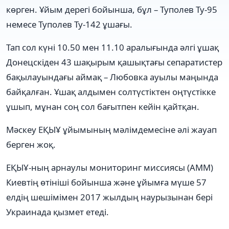
көрген. Ұйым дерегі бойынша, бұл – Туполев Ту-95
немесе Туполев Ту-142 ұшағы.
Тап сол күні 10.50 мен 11.10 аралығында әлгі ұшақ
Донецскіден 43 шақырым қашықтағы сепаратистер
бақылауындағы аймақ – Любовка ауылы маңында
байқалған. Ұшақ алдымен солтүстіктен оңтүстікке
ұшып, мұнан соң сол бағытпен кейін қайтқан.
Мәскеу ЕҚЫҰ ұйымының мәлімдемесіне әлі жауап
берген жоқ.
ЕҚЫҰ-ның арнаулы мониторинг миссиясы (АММ)
Киевтің өтініші бойынша және ұйымға мүше 57
елдің шешімімен 2017 жылдың наурызынан бері
Украинада қызмет етеді.