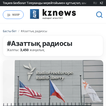
RU
KZ
2026 жылғы білім грантын иеленгендердің тізімі жарияланды (ТІЗІМ)
МӘЗІР
Басты бет
/
#Азаттық радиосы
#Азаттық радиосы
Жалпы:
3,450
жаңалық