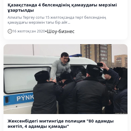
Қазақстанда 4 белсендінің қамаудағы мерзімі
ұзартылды
Алматы Тергеу соты 15 желтоқсанда төрт белсендінің
қамаудағы мерзімін тағы бір айғ...
•
Шоу-бизнес
16 желтоқсан 2020
Жексенбідегі митингіде полиция "80 адамды
әкетіп, 4 адамды қамады"