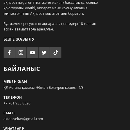
ақпараттық агенттікті және желілік басылымды есепке
қою туралы куәлігі, Ақпарат және коммуникация
министрлігінің Ақпарат комитетімен берілген.
Бұл желілік ресурстың ақпараттық өнімдері 18 жастан
асқан азаматтарға арналған.
БІЗГЕ ЖАЗЫЛУ
БАЙЛАНЫС
МЕКЕН-ЖАЙ
ҚР, Астана қаласы, Әбікен Бектұров көшесі, 4/3
ТЕЛЕФОН
+7 701 933 8520
EMAIL
aktan.yeltay@gmail.com
WHATSAPP