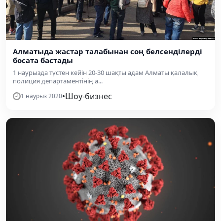
Алматыда жастар талабынан соң белсенділерді
босата бастады
1 наурызда түстен кейін 20-30 шақты адам Алматы қалалық
полиция департаментінің а...
•
Шоу-бизнес
1 наурыз 2020