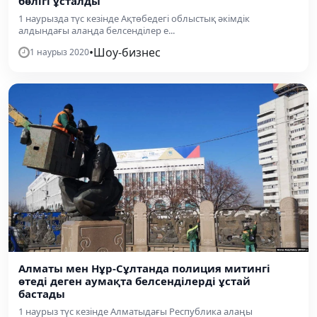
бөлігі ұсталды
1 наурызда түс кезінде Ақтөбедегі облыстық әкімдік
алдындағы алаңда белсенділер е...
•
Шоу-бизнес
1 наурыз 2020
Алматы мен Нұр-Сұлтанда полиция митингі
өтеді деген аумақта белсенділерді ұстай
бастады
1 наурыз түс кезінде Алматыдағы Республика алаңы