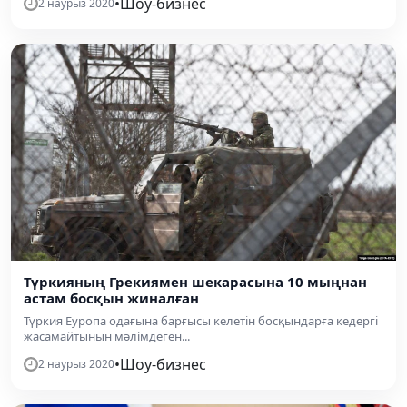
•
Шоу-бизнес
2 наурыз 2020
Түркияның Грекиямен шекарасына 10 мыңнан
астам босқын жиналған
Түркия Еуропа одағына барғысы келетін босқындарға кедергі
жасамайтынын мәлімдеген...
•
Шоу-бизнес
2 наурыз 2020