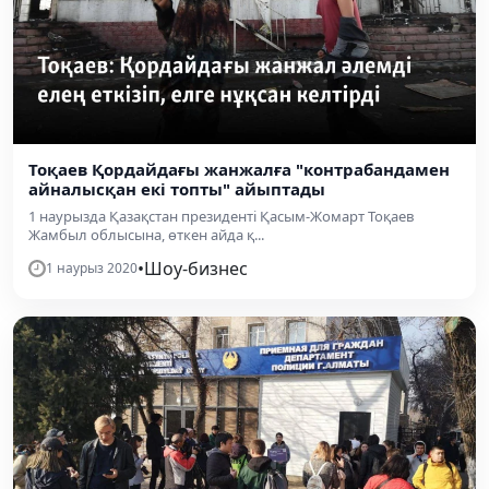
Тоқаев Қордайдағы жанжалға "контрабандамен
айналысқан екі топты" айыптады
1 наурызда Қазақстан президенті Қасым-Жомарт Тоқаев
Жамбыл облысына, өткен айда қ...
•
Шоу-бизнес
1 наурыз 2020