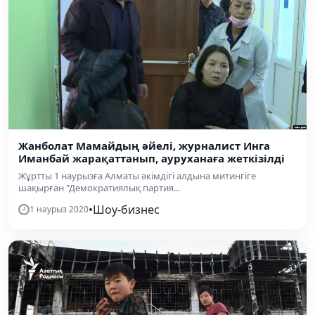
Жанболат Мамайдың әйелі, журналист Инга
Иманбай жарақаттанып, ауруханаға жеткізілді
Жұртты 1 наурызға Алматы әкімдігі алдына митингіге
шақырған "Демократиялық партия...
•
Шоу-бизнес
1 наурыз 2020