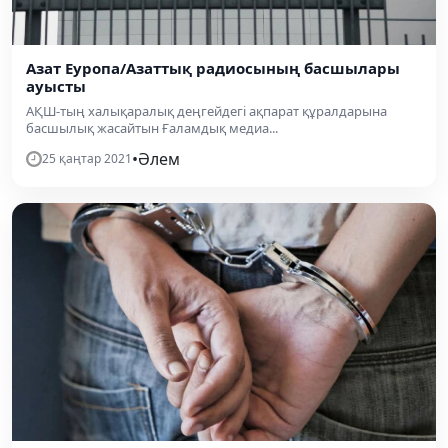
Азат Еуропа/Азаттық радиосының басшылары
ауысты
АҚШ-тың халықаралық деңгейдегі ақпарат құралдарына
басшылық жасайтын Ғаламдық медиа...
•
Әлем
25 қаңтар 2021