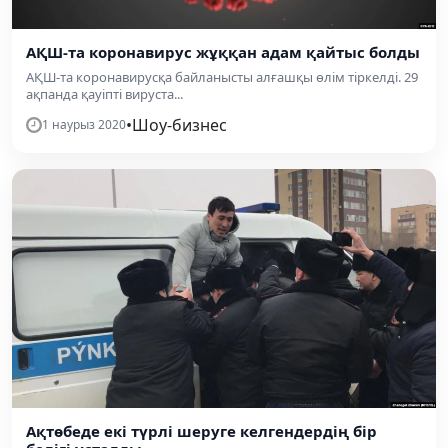
АҚШ-та коронавирус жұққан адам қайтыс болды
АҚШ-та коронавирусқа байланысты алғашқы өлім тіркелді. 29
ақпанда қауіпті вируста...
•
Шоу-бизнес
1 наурыз 2020
Ақтөбеде екі түрлі шеруге келгендердің бір