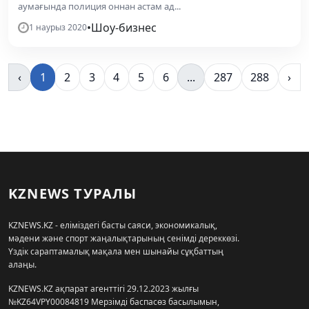
аумағында полиция оннан астам ад...
•
Шоу-бизнес
1 наурыз 2020
‹
1
2
3
4
5
6
...
287
288
›
KZNEWS ТУРАЛЫ
KZNEWS.KZ - еліміздегі басты саяси, экономикалық,
мәдени және спорт жаңалықтарының сенімді дереккөзі.
Үздік сараптамалық мақала мен шынайы сұқбаттың
алаңы.
KZNEWS.KZ ақпарат агенттігі 29.12.2023 жылғы
№KZ64VPY00084819 Мерзімді баспасөз басылымын,