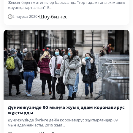
Жексенбідегі митингілер барысында "төрт адам ғана әкімшілік
жауапқа тартылған". Б...
•
Шоу-бизнес
2 наурыз 2020
Дүниежүзінде 90 мыңға жуық адам коронавирус
жұқтырды
Дүниежүзінде бүгінге дейін коронавирус жұқтырғандар 89
мың адамнан асты. 2019 жыл...