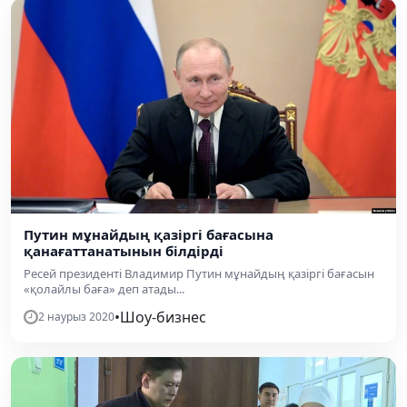
Путин мұнайдың қазіргі бағасына
қанағаттанатынын білдірді
Ресей президенті Владимир Путин мұнайдың қазіргі бағасын
«қолайлы баға» деп атады...
•
Шоу-бизнес
2 наурыз 2020