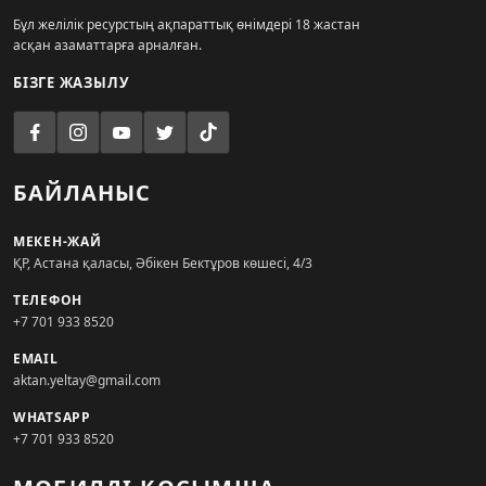
Бұл желілік ресурстың ақпараттық өнімдері 18 жастан
асқан азаматтарға арналған.
БІЗГЕ ЖАЗЫЛУ
БАЙЛАНЫС
МЕКЕН-ЖАЙ
ҚР, Астана қаласы, Әбікен Бектұров көшесі, 4/3
ТЕЛЕФОН
+7 701 933 8520
EMAIL
aktan.yeltay@gmail.com
WHATSAPP
+7 701 933 8520