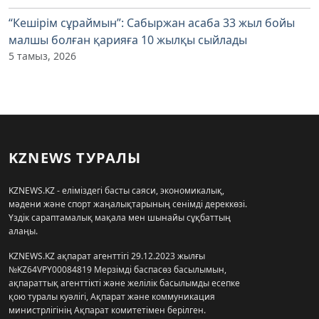
“Кешірім сұраймын”: Сабыржан асаба 33 жыл бойы
малшы болған қарияға 10 жылқы сыйлады
5 тамыз, 2026
KZNEWS ТУРАЛЫ
KZNEWS.KZ - еліміздегі басты саяси, экономикалық,
мәдени және спорт жаңалықтарының сенімді дереккөзі.
Үздік сараптамалық мақала мен шынайы сұқбаттың
алаңы.
KZNEWS.KZ ақпарат агенттігі 29.12.2023 жылғы
№KZ64VPY00084819 Мерзімді баспасөз басылымын,
ақпараттық агенттікті және желілік басылымды есепке
қою туралы куәлігі, Ақпарат және коммуникация
министрлігінің Ақпарат комитетімен берілген.