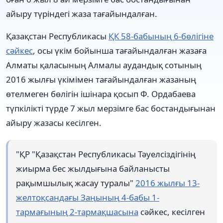
айыру түріндегі жаза тағайындалған.
Қазақстан Республикасы
ҚК 58-бабының 6-бөлігіне
сәйкес
, осы үкім бойынша тағайындалған жазаға
Алматы қаласының Алмалы аудандық сотының
2016 жылғы үкімімен тағайындалған жазаның
өтелмеген бөлігін ішінара қосып Ф. Ордабаева
түпкілікті түрде 7 жыл мерзімге бас бостандығынан
айыру жазасы кесілген.
"ҚР "Қазақстан Республикасы Тәуелсіздігінің
жиырма бес жылдығына байланысты
рақымшылық жасау туралы"
2016 жылғы 13-
желтоқсандағы Заңының 4-бабы 1-
тармағының 2-тармақшасына
сәйкес, кесілген