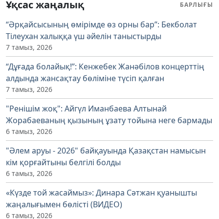
Ұқсас жаңалық
БАРЛЫҒЫ
“Әрқайсысының өмірімде өз орны бар”: Бекболат
Тілеухан халыққа үш әйелін таныстырды
7 тамыз, 2026
“Дұғада болайық!”: Кенжебек Жанәбілов концерттің
алдында жансақтау бөліміне түсіп қалған
7 тамыз, 2026
"Ренішім жоқ": Айгүл Иманбаева Алтынай
Жорабаеваның қызының ұзату тойына неге бармады
6 тамыз, 2026
"Әлем аруы - 2026" байқауында Қазақстан намысын
кім қорғайтыны белгілі болды
6 тамыз, 2026
«Күзде той жасаймыз»: Динара Сәтжан қуанышты
жаңалығымен бөлісті (ВИДЕО)
6 тамыз, 2026