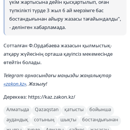
үкім жартысына дейін қысқартылып, оған
түпкілікті түрде 3 жыл 6 ай мерзімге бас
бостандығынан айыру жазасы тағайындалды",
- делінген хабарламада.
Сотталған Ф.Ордабаева жазасын қылмыстық-
атқару жүйесінің орташа қауіпсіз мекемесінде
өтейтін болады.
Telegram арнасындағы маңызды жаңалықтар
«zakon.kz»
. Жазылу!
Дереккөз: https://kaz.zakon.kz/
Алматыда
Qazaqstan
қатысты
бойынша
аудандық
сотының
шықты
бостандығынан
жылғы
түрде
Алмалы
сәйкес
жасаған