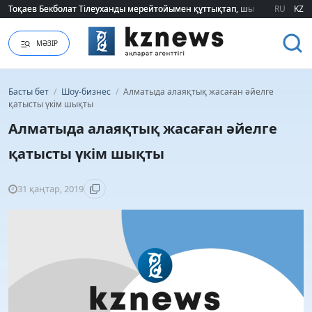
Тоқаев Бекболат Тілеуханды мерейтойымен құттықтап, шығармашылық т
Тоқаев Бекболат Тілеуханды мерейтойымен құттықтап, шығармашылық т
RU
KZ
МӘЗІР
Басты бет
/
Шоу-бизнес
/
Алматыда алаяқтық жасаған әйелге
қатысты үкім шықты
Алматыда алаяқтық жасаған әйелге
қатысты үкім шықты
31 қаңтар, 2019