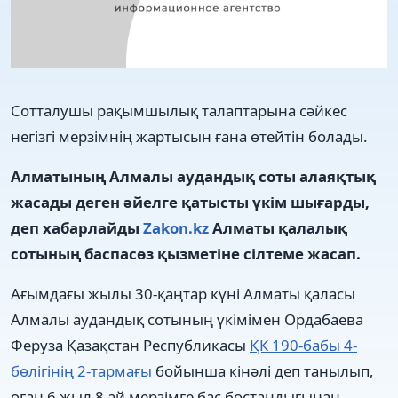
Сотталушы рақымшылық талаптарына сәйкес
негізгі мерзімнің жартысын ғана өтейтін болады.
Алматының Алмалы аудандық соты алаяқтық
жасады деген әйелге қатысты үкім шығарды,
деп хабарлайды
Zakon.kz
Алматы қалалық
сотының баспасөз қызметіне сілтеме жасап.
Ағымдағы жылы 30-қаңтар күні Алматы қаласы
Алмалы аудандық сотының үкімімен Ордабаева
Феруза Қазақстан Республикасы
ҚК 190-бабы 4-
бөлігінің 2-тармағы
бойынша кінәлі деп танылып,
оған 6 жыл 8 ай мерзімге бас бостандығынан