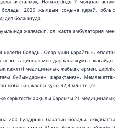
дары аяқталмақ. Нәтижесінде 7 мыңнан астам
ін болады. 2020 жылдың соңына қарай, облыс
ді деп болжануда.
уылында жалғасып, ол жақта амбулатория мен
 келетін болады. Олар үшін қарайтын, егілетін
үндізгі стационар мен дәріхана жұмыс жасайды.
ық қажетті медициналық жабыдқтармен, дәрілік
ағы бұйымдармен жарақтанған. Мемлекеттік-
лған жобаның жалпы құны 92,4 млн теңге.
ке серіктестік арқылы барлығы 21 медициналық
на 200 бүлдіршін баратын болады. екіқабатты
мың шаршы метр. Мұнда балалардың үйлесімді