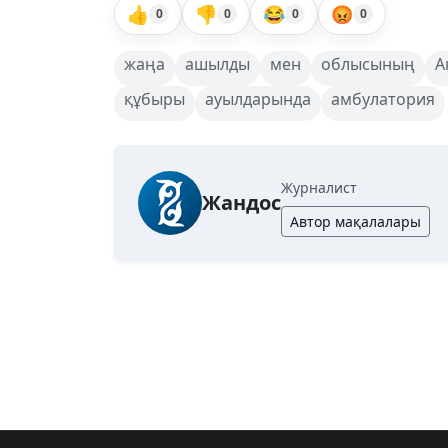
👍
👎
😂
😡
0
0
0
0
жаңа
ашылды
мен
облысының
А
құбыры
ауылдарында
амбулатория
Журналист
Жандос
Автор мақалалары