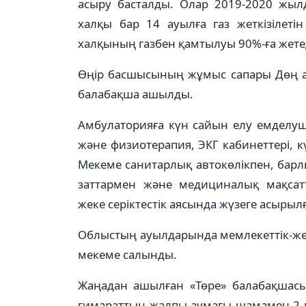
асыру басталды. Олар 2019-2020 жыл
халқы бар 14 ауылға газ жеткізілет
халқының газбен қамтылуы 90%-ға жете
Өңір басшысының жұмыс сапары Дөң а
балабақша ашылды.
Амбулаторияға күн сайын елу емделуші
және физиотерапия, ЭКГ кабинеттері, к
Мекеме санитарлық автокөлікпен, барл
заттармен және медициналық мақсатт
жеке серіктестік аясында жүзеге асыры
Облыстың ауылдарында мемлекеттік-же
мекеме салынды.
Жаңадан ашылған «Төре» балабақшасы
ғимараттың жалпы аумағы шамамен 2 