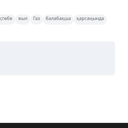
қтөбе
жыл
Газ
балабақша
қарсаңында