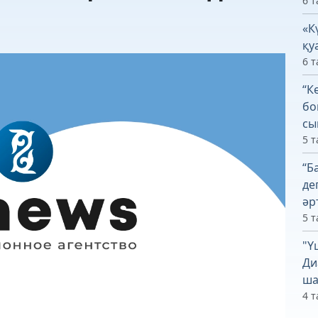
6 т
«К
қу
6 т
“К
бо
сы
5 т
“Б
де
әр
5 т
"Ү
Ди
ша
4 т