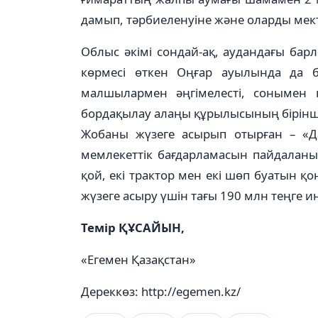
дамып, тәрбиеленуіне және оларды мек
Облыс әкімі сондай-ақ, аудандағы б
көрмесі өткен Оңғар ауылында да 
малшылармен әңгімелесті, сонымен 
бордақылау алаңы құрылысының бірінші
Жобаны жүзеге асырып отырған – «
мемлекеттік бағдарламасын пайдаланы
қой, екі трактор мен екі шөп буатын қ
жүзеге асыру үшін тағы 190 млн теңге 
Темір ҚҰСАЙЫН,
«Егемен Қазақстан»
Дереккөз: http://egemen.kz/