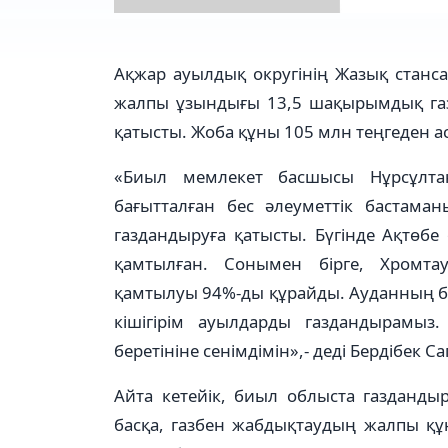
Ақжар ауылдық округінің Жазық станса
жалпы ұзындығы 13,5 шақырымдық газ
қатысты. Жоба құны 105 млн теңгеден а
«Биыл мемлекет басшысы Нұрсұлтан
бағытталған бес әлеуметтік бастаман
газдандыруға қатысты. Бүгінде Ақтөб
қамтылған. Сонымен бірге, Хромта
қамтылуы 94%-ды құрайды. Ауданның ба
кішігірім ауылдарды газдандырамыз
беретініне сенімдімін»,- деді Бердібек С
Айта кетейік, биыл облыста газданд
басқа, газбен жабдықтаудың жалпы құ