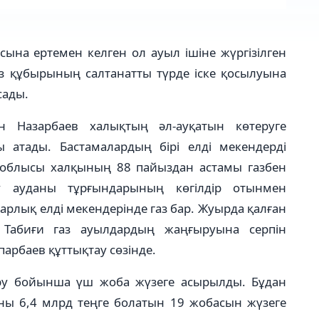
сына ертемен келген ол ауыл ішіне жүргізілген
 құбырының салтанатты түрде іске қосылуына
сады.
 Назарбаев халықтың әл-ауқатын көтеруге
ы атады. Бастамалардың бірі елді мекендерді
е облысы халқының 88 пайыздан астамы газбен
у ауданы тұрғындарының көгілдір отынмен
рлық елді мекендерінде газ бар. Жуырда қалған
. Табиғи газ ауылдардың жаңғыруына серпін
апарбаев құттықтау сөзінде.
ыру бойынша үш жоба жүзеге асырылды. Бұдан
ны 6,4 млрд теңге болатын 19 жобасын жүзеге