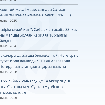
амыз, 2026
үзде той жасаймыз»: Динара Сәтжан
анышты жаңалығымен бөлісті (ВИДЕО)
амыз, 2026
ешірім сұраймын”: Сабыржан асаба 33 жыл
йы малшы болған қарияға 10 жылқы
йлады
амыз, 2026
асқалары да заңды білмейді ғой. Неге әртіс
путат бола алмайды?”: Баян Алагөзова
тістерді сынағандарға қарсы шықты
амыз, 2026
ш жыл бойы сыналдық": Тележүргізуші
ана Скатова мен Сұлтан Нұрбеков
ңырақ көтерді
амыз, 2026