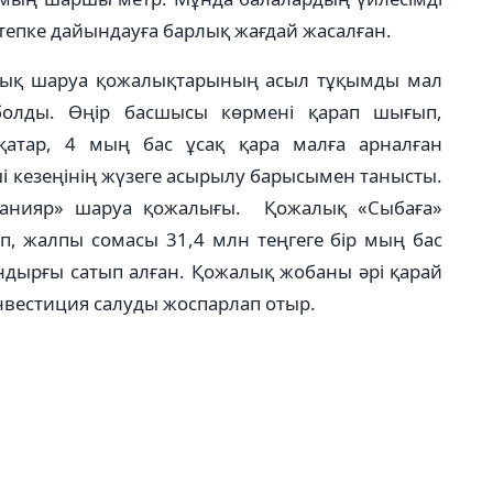
тепке дайындауға барлық жағдай жасалған.
арлық шаруа қожалықтарының асыл тұқымды мал
болды. Өңір басшысы көрмені қарап шығып,
қатар, 4 мың бас ұсақ қара малға арналған
 кезеңінің жүзеге асырылу барысымен танысты.
Данияр» шаруа қожалығы. Қожалық «Сыбаға»
п, жалпы сомасы 31,4 млн теңгеге бір мың бас
ондырғы сатып алған. Қожалық жобаны әрі қарай
инвестиция салуды жоспарлап отыр.