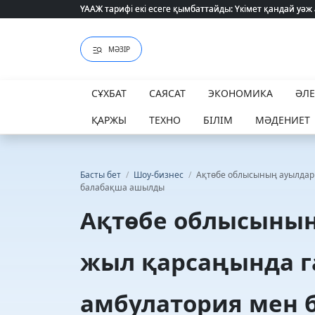
ҮААЖ тарифі екі есеге қымбаттайды: Үкімет қандай уәж
ҮААЖ тарифі екі есеге қымбаттайды: Үкімет қандай уәж
МӘЗІР
СҰХБАТ
САЯСАТ
ЭКОНОМИКА
ӘЛ
ҚАРЖЫ
ТЕХНО
БІЛІМ
МӘДЕНИЕТ
Басты бет
/
Шоу-бизнес
/
Ақтөбе облысының ауылдар
балабақша ашылды
Ақтөбе облысыны
жыл қарсаңында г
амбулатория мен