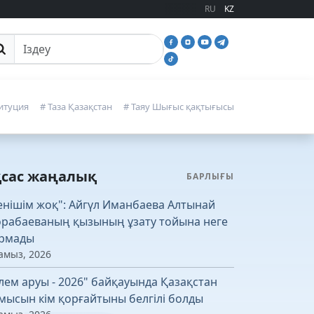
RU
KZ
йттан іздеу
итуция
# Таза Қазақстан
# Таяу Шығыс қақтығысы
қсас жаңалық
БАРЛЫҒЫ
енішім жоқ": Айгүл Иманбаева Алтынай
рабаеваның қызының ұзату тойына неге
рмады
амыз, 2026
лем аруы - 2026" байқауында Қазақстан
мысын кім қорғайтыны белгілі болды