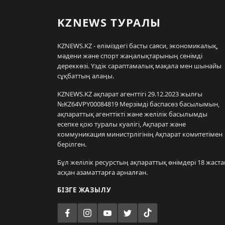
KZNEWS ТУРАЛЫ
KZNEWS.KZ - еліміздегі басты саяси, экономикалық,
мәдени және спорт жаңалықтарының сенімді
дереккөзі. Үздік сараптамалық мақала мен шынайы
сұқбаттың алаңы.
KZNEWS.KZ ақпарат агенттігі 29.12.2023 жылғы
№KZ64VPY00084819 Мерзімді баспасөз басылымын,
ақпараттық агенттікті және желілік басылымды
есепке қою туралы куәлігі, Ақпарат және
коммуникация министрлігінің Ақпарат комитетімен
берілген.
Бұл желілік ресурстың ақпараттық өнімдері 18 жаста
асқан азаматтарға арналған.
БІЗГЕ ЖАЗЫЛУ