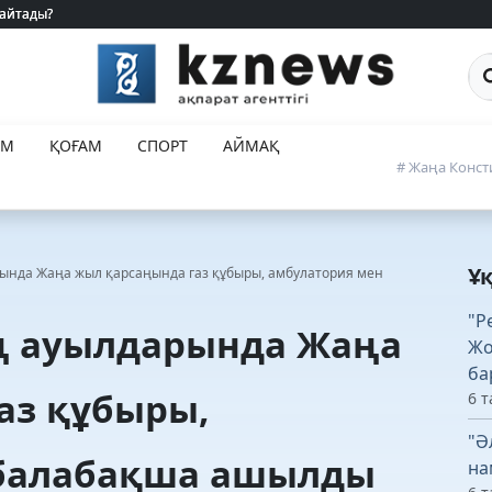
 айтады?
 айтады?
Са
ЕМ
ҚОҒАМ
СПОРТ
АЙМАҚ
# Жаңа Конст
Ұ
ында Жаңа жыл қарсаңында газ құбыры, амбулатория мен
"Р
ң ауылдарында Жаңа
Жо
ба
аз құбыры,
6 т
"Ә
 балабақша ашылды
на