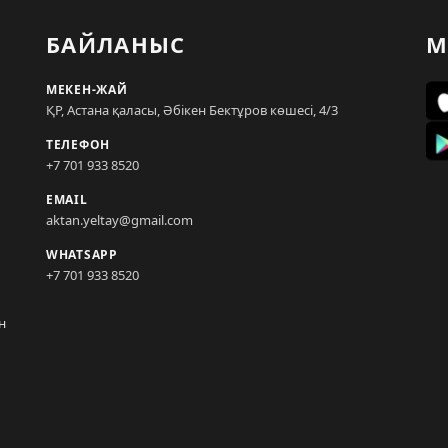
БАЙЛАНЫС
М
МЕКЕН-ЖАЙ
ҚР, Астана қаласы, Әбікен Бектұров көшесі, 4/3
ТЕЛЕФОН
+7 701 933 8520
EMAIL
aktan.yeltay@gmail.com
WHATSAPP
+7 701 933 8520
н