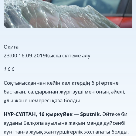
Оқиға
23:00 16.09.2019
Қысқа сілтеме алу
1
0
0
Соқтығысқаннан кейін көліктердің бірі өртене
бастаған, салдарынан жүргізуші мен оның әйелі,
ұлы және немересі қаза болды
НҰР-СҰЛТАН, 16 қыркүйек — Sputnik.
Әйтеке би
ауданы Белқопа ауылына жақын маңда дүйсенбі
күні таңға жуық жантүршігерлік жол апаты болды,