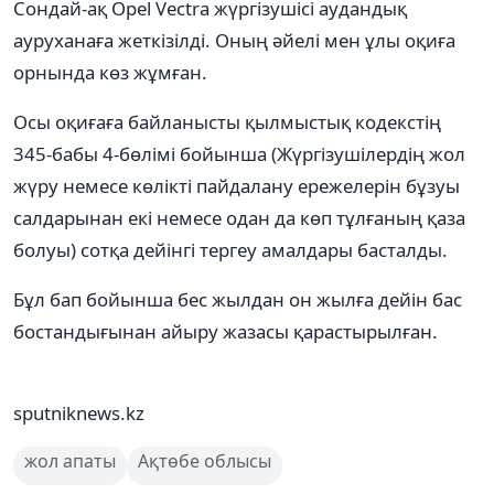
Сондай-ақ Opel Vectra жүргізушісі аудандық
ауруханаға жеткізілді. Оның әйелі мен ұлы оқиға
орнында көз жұмған.
Осы оқиғаға байланысты қылмыстық кодекстің
345-бабы 4-бөлімі бойынша (Жүргізушілердің жол
жүру немесе көлікті пайдалану ережелерін бұзуы
салдарынан екі немесе одан да көп тұлғаның қаза
болуы) сотқа дейінгі тергеу амалдары басталды.
Бұл бап бойынша бес жылдан он жылға дейін бас
бостандығынан айыру жазасы қарастырылған.
sputniknews.kz
жол апаты
Ақтөбе облысы