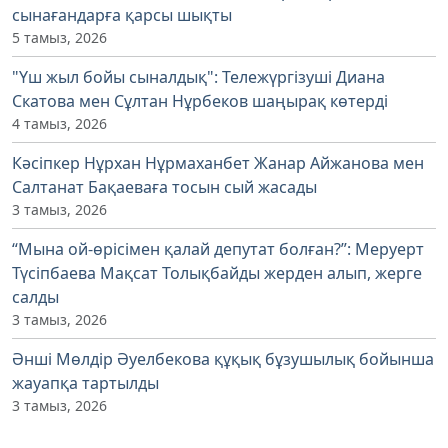
сынағандарға қарсы шықты
5 тамыз, 2026
"Үш жыл бойы сыналдық": Тележүргізуші Диана
Скатова мен Сұлтан Нұрбеков шаңырақ көтерді
4 тамыз, 2026
Кәсіпкер Нұрхан Нұрмаханбет Жанар Айжанова мен
Салтанат Бақаеваға тосын сый жасады
3 тамыз, 2026
“Мына ой-өрісімен қалай депутат болған?”: Меруерт
Түсіпбаева Мақсат Толықбайды жерден алып, жерге
салды
3 тамыз, 2026
Әнші Мөлдір Әуелбекова құқық бұзушылық бойынша
жауапқа тартылды
3 тамыз, 2026