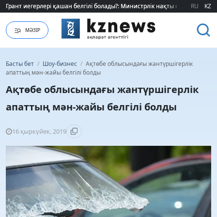
Грант иегерлері қашан белгілі болады?: Министрлік нақты мерзімді атад
Грант иегерлері қашан белгілі болады?: Министрлік нақты мерзімді атад
RU
KZ
МӘЗІР
Басты бет
/
Шоу-бизнес
/
Ақтөбе облысындағы жантүршігерлік
апаттың мән-жайы белгілі болды
Ақтөбе облысындағы жантүршігерлік
апаттың мән-жайы белгілі болды
16 қыркүйек, 2019