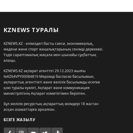
KZNEWS ТУРАЛЫ
KZNEWS.KZ - еліміздегі басты саяси, экономикалық,
мәдени және спорт жаңалықтарының сенімді дереккөзі.
Үздік сараптамалық мақала мен шынайы сұқбаттың
алаңы.
KZNEWS.KZ ақпарат агенттігі 29.12.2023 жылғы
№KZ64VPY00084819 Мерзімді баспасөз басылымын,
ақпараттық агенттікті және желілік басылымды есепке
қою туралы куәлігі, Ақпарат және коммуникация
министрлігінің Ақпарат комитетімен берілген.
Бұл желілік ресурстың ақпараттық өнімдері 18 жастан
асқан азаматтарға арналған.
БІЗГЕ ЖАЗЫЛУ