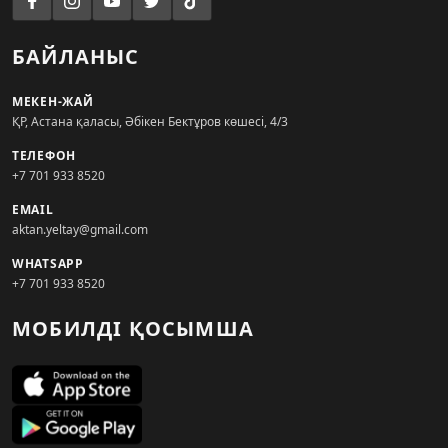
БАЙЛАНЫС
МЕКЕН-ЖАЙ
ҚР, Астана қаласы, Әбікен Бектұров көшесі, 4/3
ТЕЛЕФОН
+7 701 933 8520
EMAIL
aktan.yeltay@gmail.com
WHATSAPP
+7 701 933 8520
МОБИЛДІ ҚОСЫМША