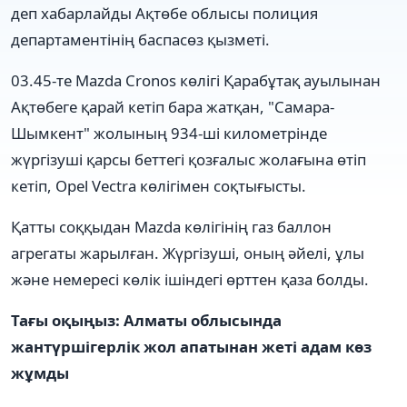
деп хабарлайды Ақтөбе облысы полиция
департаментінің баспасөз қызметі.
03.45-те Mazda Cronos көлігі Қарабұтақ ауылынан
Ақтөбеге қарай кетіп бара жатқан, "Самара-
Шымкент" жолының 934-ші километрінде
жүргізуші қарсы беттегі қозғалыс жолағына өтіп
кетіп, Opel Vectra көлігімен соқтығысты.
Қатты соққыдан Mazda көлігінің газ баллон
агрегаты жарылған. Жүргізуші, оның әйелі, ұлы
және немересі көлік ішіндегі өрттен қаза болды.
Тағы оқыңыз: Алматы облысында
жантүршігерлік жол апатынан жеті адам көз
жұмды