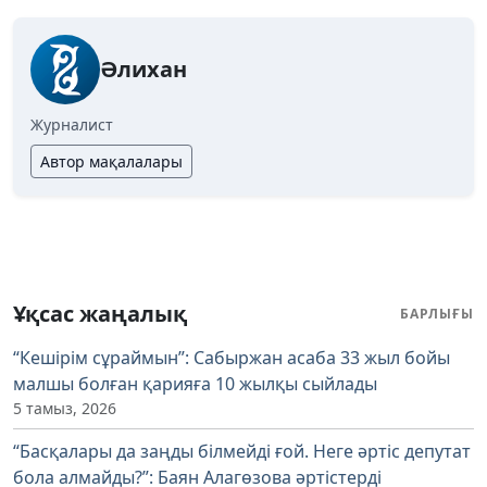
Әлихан
Журналист
Автор мақалалары
Ұқсас жаңалық
БАРЛЫҒЫ
“Кешірім сұраймын”: Сабыржан асаба 33 жыл бойы
малшы болған қарияға 10 жылқы сыйлады
5 тамыз, 2026
“Басқалары да заңды білмейді ғой. Неге әртіс депутат
бола алмайды?”: Баян Алагөзова әртістерді