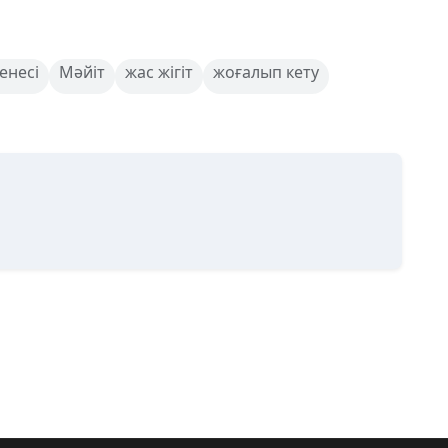
енесі
Мәйіт
жас жігіт
жоғалып кету