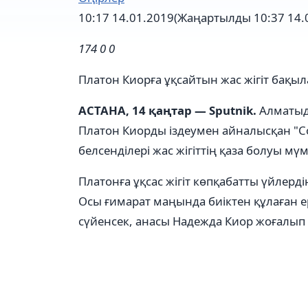
10:17 14.01.2019
(Жаңартылды 10:37 14.
174
0
0
Платон Киорға ұқсайтын жас жігіт бақыл
АСТАНА, 14 қаңтар — Sputnik.
Алматыд
Платон Киорды іздеумен айналысқан "
белсенділері жас жігіттің қаза болуы мү
Платонға ұқсас жігіт көпқабатты үйлерді
Осы ғимарат маңында биіктен құлаған е
сүйенсек, анасы Надежда Киор жоғалып 