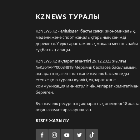
KZNEWS ТУРАЛЫ
KZNEWS.KZ - еліміздегі басты саяси, экономикалық,
мәдени және спорт жаңалықтарының сенімді
дереккөзі. Үздік сараптамалық мақала мен шынайы
сұқбаттың алаңы.
KZNEWS.KZ ақпарат агенттігі 29.12.2023 жылғы
№KZ64VPY00084819 Мерзімді баспасөз басылымын,
ақпараттық агенттікті және желілік басылымды
есепке қою туралы куәлігі, Ақпарат және
коммуникация министрлігінің Ақпарат комитетімен
берілген.
Бұл желілік ресурстың ақпараттық өнімдері 18 жаста
асқан азаматтарға арналған.
БІЗГЕ ЖАЗЫЛУ