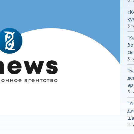
6 т
«К
қу
6 т
“К
бо
сы
5 т
“Б
де
әр
5 т
"Ү
Ди
ша
4 т