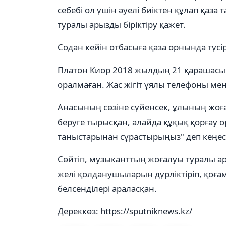
себебі ол үшін әуелі биіктен құлап қаза 
туралы арызды біріктіру қажет.
Содан кейін отбасыға қаза орнында түсір
Платон Киор 2018 жылдың 21 қарашасын
оралмаған. Жас жігіт ұялы телефоны мен
Анасының сөзіне сүйенсек, ұлының жоғ
беруге тырысқан, алайда құқық қорғау 
таныстарынан сұрастырыңыз" деп кеңес 
Сөйтіп, музыканттың жоғалуы туралы ары
желі қолданушыларын дүрліктіріп, қоғам
белсенділері араласқан.
Дереккөз: https://sputniknews.kz/