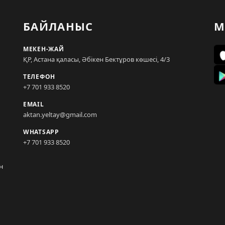
БАЙЛАНЫС
М
МЕКЕН-ЖАЙ
ҚР, Астана қаласы, Әбікен Бектұров көшесі, 4/3
ТЕЛЕФОН
+7 701 933 8520
EMAIL
aktan.yeltay@gmail.com
WHATSAPP
+7 701 933 8520
н