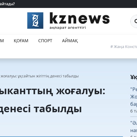
 айтады?
 айтады?
Са
ЕМ
ҚОҒАМ
СПОРТ
АЙМАҚ
# Жаңа Конст
Ұ
оғалуы: ұқсайтын жігіттің денесі табылды
ыканттың жоғалуы:
"Р
Жо
ба
 денесі табылды
6 т
"Ә
на