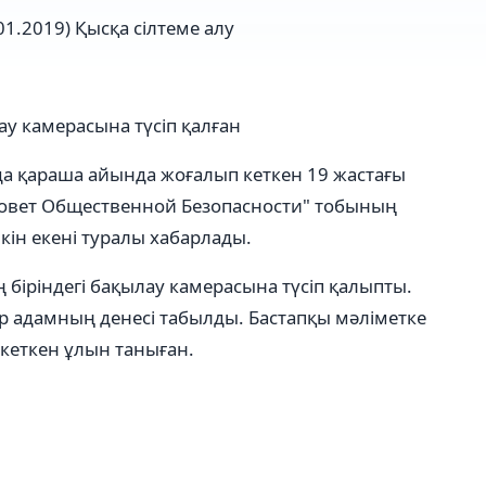
01.2019)
Қысқа сілтеме алу
ау камерасына түсіп қалған
а қараша айында жоғалып кеткен 19 жастағы
Совет Общественной Безопасности" тобының
мкін екені туралы хабарлады.
ң біріндегі бақылау камерасына түсіп қалыпты.
р адамның денесі табылды. Бастапқы мәліметке
кеткен ұлын таныған.