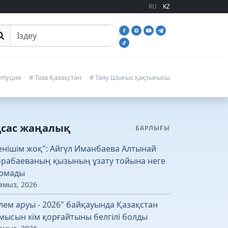
RU
KZ
йттан іздеу
итуция
# Таза Қазақстан
# Таяу Шығыс қақтығысы
қсас жаңалық
БАРЛЫҒЫ
енішім жоқ": Айгүл Иманбаева Алтынай
рабаеваның қызының ұзату тойына неге
рмады
амыз, 2026
лем аруы - 2026" байқауында Қазақстан
мысын кім қорғайтыны белгілі болды