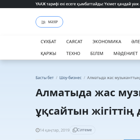
ҮААЖ тарифі екі есеге қымбаттайды: Үкімет қандай уәж
ҮААЖ тарифі екі есеге қымбаттайды: Үкімет қандай уәж
МӘЗІР
СҰХБАТ
САЯСАТ
ЭКОНОМИКА
ӘЛ
ҚАРЖЫ
ТЕХНО
БІЛІМ
МӘДЕНИЕТ
Басты бет
/
Шоу-бизнес
/
Алматыда жас музыканттың ж
Алматыда жас муз
ұқсайтын жігіттің
14 қаңтар, 2019
Сілтеме