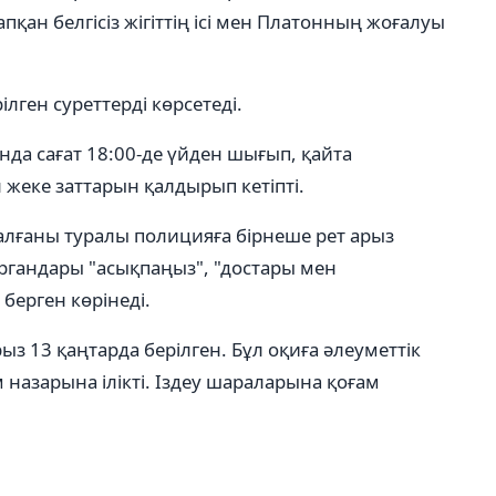
тапқан белгісіз жігіттің ісі мен Платонның жоғалуы
ілген суреттерді көрсетеді.
да сағат 18:00-де үйден шығып, қайта
 жеке заттарын қалдырып кетіпті.
алғаны туралы полицияға бірнеше рет арыз
органдары "асықпаңыз", "достары мен
берген көрінеді.
з 13 қаңтарда берілген. Бұл оқиға әлеуметтік
 назарына ілікті. Іздеу шараларына қоғам