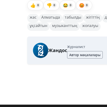
👍
👎
😂
😡
0
0
0
0
жас
Алматыда
табылды
жігіттің
д
ұқсайтын
музыканттың
жоғалуы
Журналист
Жандос
Автор мақалалары