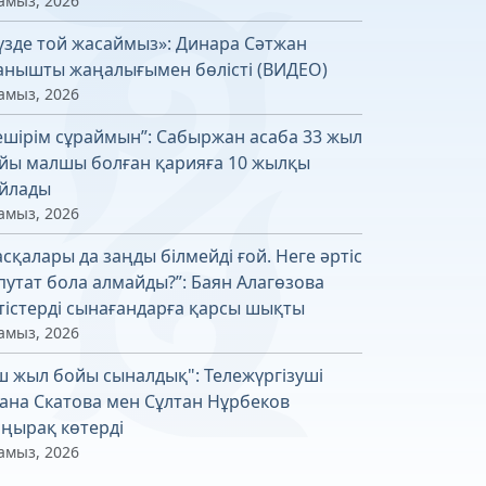
амыз, 2026
үзде той жасаймыз»: Динара Сәтжан
анышты жаңалығымен бөлісті (ВИДЕО)
амыз, 2026
ешірім сұраймын”: Сабыржан асаба 33 жыл
йы малшы болған қарияға 10 жылқы
йлады
амыз, 2026
асқалары да заңды білмейді ғой. Неге әртіс
путат бола алмайды?”: Баян Алагөзова
тістерді сынағандарға қарсы шықты
амыз, 2026
ш жыл бойы сыналдық": Тележүргізуші
ана Скатова мен Сұлтан Нұрбеков
ңырақ көтерді
амыз, 2026